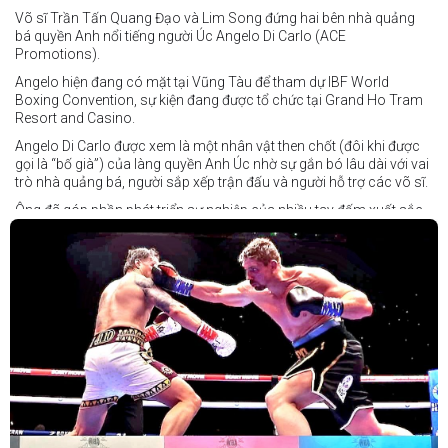
Võ sĩ Trần Tấn Quang Đạo và Lim Song đứng hai bên nhà quảng
bá quyền Anh nổi tiếng người Úc Angelo Di Carlo (ACE
Promotions).
Angelo hiện đang có mặt tại Vũng Tàu để tham dự IBF World
Boxing Convention, sự kiện đang được tổ chức tại Grand Ho Tram
Resort and Casino.
Angelo Di Carlo được xem là một nhân vật then chốt (đôi khi được
gọi là “bố già”) của làng quyền Anh Úc nhờ sự gắn bó lâu dài với vai
trò nhà quảng bá, người sắp xếp trận đấu và người hỗ trợ các võ sĩ.
Ông đã góp phần phát triển sự nghiệp của nhiều tay đấm xuất sắc,
gần đây nhất là cựu vô địch thế giới Liam Paro.