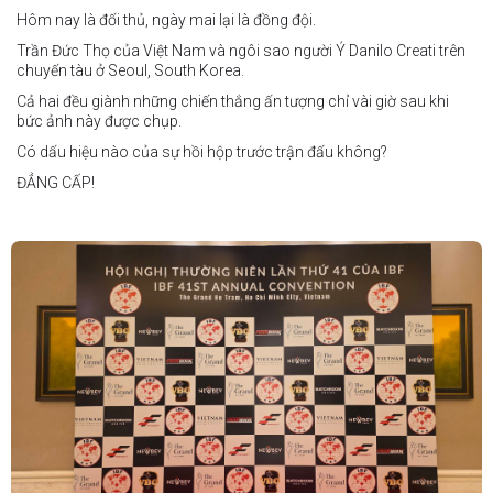
Philippines
Hôm nay là đối thủ, ngày mai lại là đồng đội.
Trần Đức Thọ của Việt Nam và ngôi sao người Ý Danilo Creati trên
chuyến tàu ở Seoul, South Korea.
Cả hai đều giành những chiến thắng ấn tượng chỉ vài giờ sau khi
bức ảnh này được chụp.
Có dấu hiệu nào của sự hồi hộp trước trận đấu không?
ĐẲNG CẤP!
vào tháng 8.
"Tôi biết mình bắt đầu sự nghiệp quyền Anh nhà nghề khá muộn, vì
vậy tôi phải trân trọng và nắm bắt mọi cơ hội đến với mình."
FIGHTS IN THE CITY
Được tổ chức bởi Jamie Myer Productions
Jesse Travers vs Fidelis Laia