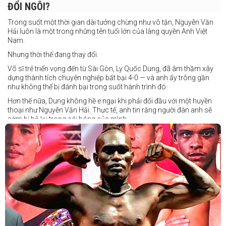
ĐỔI NGÔI?
Trong suốt một thời gian dài tưởng chừng như vô tận, Nguyễn Văn
Hải luôn là một trong những tên tuổi lớn của làng quyền Anh Việt
Nam.
Nhưng thời thế đang thay đổi.
Võ sĩ trẻ triển vọng đến từ Sài Gòn, Ly Quốc Dung, đã âm thầm xây
dựng thành tích chuyên nghiệp bất bại 4-0 — và anh ấy trông gần
như không thể bị đánh bại trong suốt hành trình đó.
Hơn thế nữa, Dung không hề e ngại khi phải đối đầu với một huyền
thoại như Nguyễn Văn Hải. Thực tế, anh tin rằng người đàn anh sẽ
sớm bị bỏ lại trong cái bóng của mình.
Dung nói rằng anh quá nhanh, quá khó nắm bắt, và đơn giản là quá
điển trai đối với “Hanoi Hitman”.
Và biết đâu anh ấy đúng.
Chúng ta sẽ có câu trả lời vào Chủ Nhật, ngày 21 tháng 6