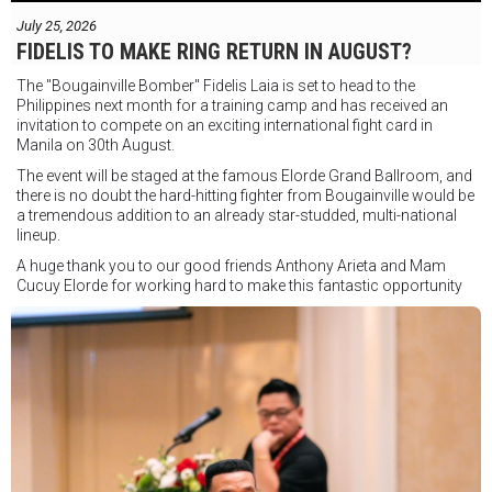
July 25, 2026
FIDELIS TO MAKE RING RETURN IN AUGUST?
The "Bougainville Bomber" Fidelis Laia is set to head to the
Philippines next month for a training camp and has received an
invitation to compete on an exciting international fight card in
Manila on 30th August.
The event will be staged at the famous Elorde Grand Ballroom, and
there is no doubt the hard-hitting fighter from Bougainville would be
a tremendous addition to an already star-studded, multi-national
lineup.
A huge thank you to our good friends Anthony Arieta and Mam
Cucuy Elorde for working hard to make this fantastic opportunity
possible.
We hope to have some exciting news to share very soon!