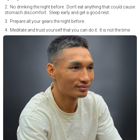
2. No drinking the night before. Don't eat anything that could cause
stomach discomfort. Sleep early and get a good rest.
3. Prepare all your gears the night before.
4. Meditate and trust yourself that you can do it. It is not the time
for self doubt.
5. Conduct yourself as if you are on the world stage for a world
championship fight. Remeber that everyone is watching.
6. It's ok to make a mistake but its not okay to hesitate. When you
make a call, make it loud and clear.
Know that it is not about you. It's about ensuring the safety and the
fairness for the boxers who put their lives in the ring. At the end,
what Tony Weeks said during the Referee training seminar
encapsulates it well. "You do it for the love and respect of the
sport".
#professionalboxing
#proboxingreferee
#IBF
#Tonyweeks