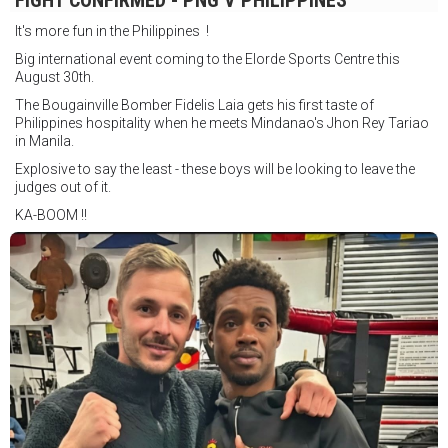
FIGHT CONFIRMED - PNG V PHILIPPINES
It's more fun in the Philippines !
Big international event coming to the Elorde Sports Centre this
August 30th.
The Bougainville Bomber Fidelis Laia gets his first taste of
Philippines hospitality when he meets Mindanao's Jhon Rey Tariao
in Manila.
Explosive to say the least - these boys will be looking to leave the
judges out of it.
KA-BOOM !!