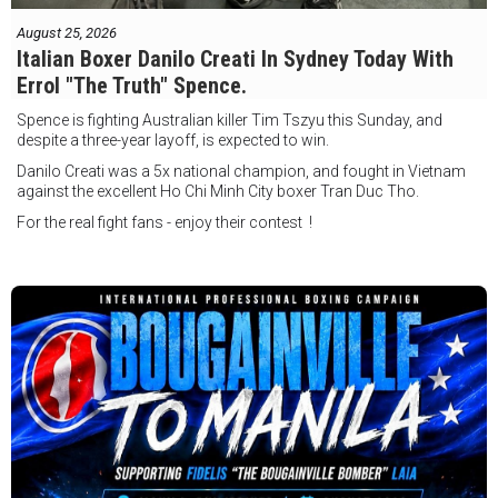
August 25, 2026
Italian Boxer Danilo Creati In Sydney Today With
Errol "The Truth" Spence.
Spence is fighting Australian killer Tim Tszyu this Sunday, and
despite a three-year layoff, is expected to win.
Danilo Creati was a 5x national champion, and fought in Vietnam
against the excellent Ho Chi Minh City boxer Tran Duc Tho.
For the real fight fans - enjoy their contest !