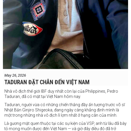
May 26, 2026
TADURAN ĐẶT CHÂN ĐẾN VIỆT NAM
Nhà vô địch thế giới IBF duy nhất còn lại của Philippines, Pedro
Taduran, đã có mặt tại Việt Nam hôm nay.
Taduran, người vừa có những chiến thắng đầy ấn tượng trước võ sĩ
Nhật Bản Ginjiro Shigeoka, đang ngày càng khẳng định mình là
một trong những nhà vô địch lì lợm nhất ở hạng cân của mình.
Là gương mặt quen thuộc tại các sự kiện của VSP, anh từ lâu đã bày
tỏ mong muốn được đến Việt Nam — và giờ đây điều đó đã trở