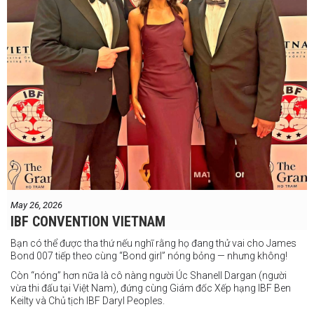
May 26, 2026
IBF CONVENTION VIETNAM
Bạn có thể được tha thứ nếu nghĩ rằng họ đang thử vai cho James
Bond 007 tiếp theo cùng “Bond girl” nóng bỏng — nhưng không!
Còn “nóng” hơn nữa là cô nàng người Úc Shanell Dargan (người
vừa thi đấu tại Việt Nam), đứng cùng Giám đốc Xếp hạng IBF Ben
Keilty và Chủ tịch IBF Daryl Peoples.