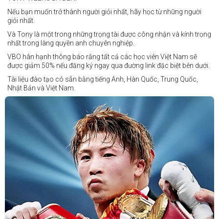
Cristobal Jr. Legane vs TBA
Nếu bạn muốn trở thành người giỏi nhất, hãy học từ những người
Vincent Siordia vs Kresler Tenorio
giỏi nhất.
Jeffer Rhoy Mendoza vs Eranio Pisador
Và Tony là một trong những trọng tài được công nhận và kính trọng
nhất trong làng quyền anh chuyên nghiệp.
Mikko Camingawan vs Rovick Embuscado
VBO hân hạnh thông báo rằng tất cả các học viên Việt Nam sẽ
Meredy Michael vs Aisah Alico
được giảm 50% nếu đăng ký ngay qua đường link đặc biệt bên dưới.
Ian Carl Muyso vs Marvin Zamora
Tài liệu đào tạo có sẵn bằng tiếng Anh, Hàn Quốc, Trung Quốc,
Franz Carl Muyso vs Ariel Antonio
Nhật Bản và Việt Nam.
Hãy rủ bạn bè và gia đình cùng tham gia để tận hưởng một ngày
Số lượng chỗ có hạn, hãy nhanh tay đăng ký!
tuyệt vời và chứng kiến QUYỀN ANH Ở ĐỈNH CAO NHẤT!
Link đăng ký: