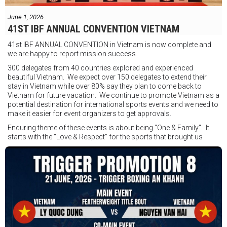
Thông tin sự kiện:
June 1, 2026
Ngày: 18 tháng 7
41ST IBF ANNUAL CONVENTION VIETNAM
Thời gian: Từ 17:30
41st IBF ANNUAL CONVENTION in Vietnam is now complete and
Địa điểm: Mantra on View, Surfers Paradise, Queensland, Úc
See
we are happy to report mission success.
less
300 delegates from 40 countries explored and experienced
beautiful Vietnam. We expect over 150 delegates to extend their
stay in Vietnam while over 80% say they plan to come back to
Vietnam for future vacation. We continue to promote Vietnam as a
potential destination for international sports events and we need to
make it easier for event organizers to get approvals.
Enduring theme of these events is about being "One & Family". It
starts with the "Love & Respect" for the sports that brought us
together. To help each other get better, to share experiences, and
remembering that it is all about protecting the safety of the boxers
in and out of the ring. It is not about power over them but rather
power to serve, guide, advice, and respect the path they chose. We
strive to make it a little smoother and safer.
VBO is pleased to welcome
Vietnam Boxing Federation - VBF
to join the convention in the organizing committee. We are joining
hands to restart professional boxing in Vietnam. Stay stuned.