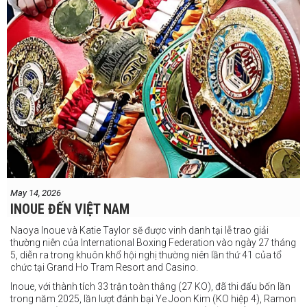
May 14, 2026
INOUE ĐẾN VIỆT NAM
Naoya Inoue và Katie Taylor sẽ được vinh danh tại lễ trao giải
thường niên của International Boxing Federation vào ngày 27 tháng
5, diễn ra trong khuôn khổ hội nghị thường niên lần thứ 41 của tổ
chức tại Grand Ho Tram Resort and Casino.
Inoue, với thành tích 33 trận toàn thắng (27 KO), đã thi đấu bốn lần
trong năm 2025, lần lượt đánh bại Ye Joon Kim (KO hiệp 4), Ramon