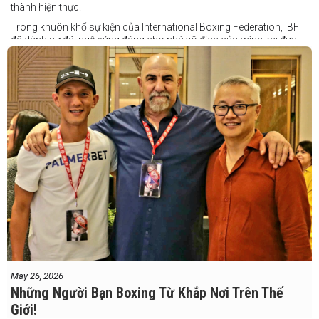
thành hiện thực.
Trong khuôn khổ sự kiện của International Boxing Federation, IBF
đã dành sự đãi ngộ xứng đáng cho nhà vô địch của mình khi đưa
Taduran đến Việt Nam bằng vé hạng thương gia.
Một chuyến đi hoàn toàn xứng đáng cho một “chiến binh đường xa”
thực thụ
May 26, 2026
Những Người Bạn Boxing Từ Khắp Nơi Trên Thế
Giới!