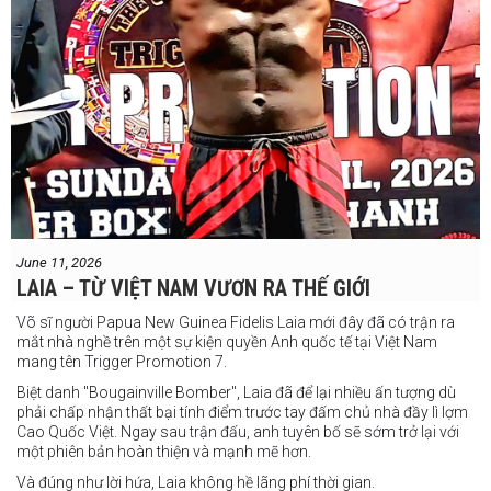
June 11, 2026
LAIA – TỪ VIỆT NAM VƯƠN RA THẾ GIỚI
Võ sĩ người Papua New Guinea Fidelis Laia mới đây đã có trận ra
mắt nhà nghề trên một sự kiện quyền Anh quốc tế tại Việt Nam
mang tên Trigger Promotion 7.
Biệt danh "Bougainville Bomber", Laia đã để lại nhiều ấn tượng dù
phải chấp nhận thất bại tính điểm trước tay đấm chủ nhà đầy lì lợm
Cao Quốc Việt. Ngay sau trận đấu, anh tuyên bố sẽ sớm trở lại với
một phiên bản hoàn thiện và mạnh mẽ hơn.
Và đúng như lời hứa, Laia không hề lãng phí thời gian.