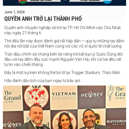
June 1, 2026
QUYỀN ANH TRỞ LẠI THÀNH PHỐ
Quyền anh chuyên nghiệp sẽ trở lại TP. Hồ Chí Minh vào Chủ Nhật
này, ngày 21 tháng 6.
Thẻ đấu lần này được đánh giá rất hấp dẫn — quy tụ những tay đấm
nội địa nổi bật của Việt Nam cùng với các võ sĩ quốc tế chất lượng.
Trận đấu chính sẽ chứng kiến tài năng trẻ bất bại Lý Quốc Dũng đối
đầu với tay đấm đầy sức mạnh Nguyễn Văn Hải, khi cả hai đều rất
tự tin vào chiến thắng.
Đây là một sự kiện không thể bỏ lỡ tại Trigger Stadium, Thảo Điền.
Hãy đánh dấu lịch của bạn ngay từ bây giờ.
Thông tin cập nhật sẽ sớm được công bố.