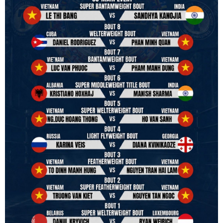
We will release more photos once IBF has had the chance to
review them and release it officially.
#ibfconvention
#grandhotram
#vbo
#IBF
#VBF
#professionalboxing
#41stibfconvention