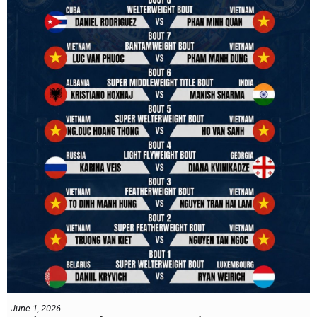
#ibfconvention
#grandhotram
#vbo
#IBF
#VBF
#professionalboxing
#41stibfconvention
June 1, 2026