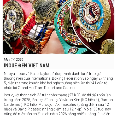
May 14, 2026
INOUE ĐẾN VIỆT NAM
Naoya Inoue và Katie Taylor sẽ được vinh danh tại lễ trao giải
thường niên của International Boxing Federation vào ngày 27 tháng
5, diễn ra trong khuôn khổ hội nghị thường niên lần thứ 41 của tổ
chức tại Grand Ho Tram Resort and Casino.
Inoue, với thành tích 33 trận toàn thắng (27 KO), đã thi đấu bốn lần
trong năm 2025, lần lượt đánh bại Ye Joon Kim (KO hiệp 4), Ramon
Cardenas (TKO hiệp, Murodjon Akhmadaliev (thắng điểm sau 12
hiệp) và David Picasso (thắng điểm sau 12 hiệp). Võ sĩ 33 tuổi này
cũng đã mở màn chiến dịch năm 2026 bằng chiến thắng tính điểm