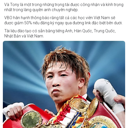
Jeffer Rhoy Mendoza vs Eranio Pisador
Và Tony là một trong những trọng tài được công nhận và kính trọng
nhất trong làng quyền anh chuyên nghiệp.
Mikko Camingawan vs Rovick Embuscado
VBO hân hạnh thông báo rằng tất cả các học viên Việt Nam sẽ
Meredy Michael vs Aisah Alico
được giảm 50% nếu đăng ký ngay qua đường link đặc biệt bên dưới.
Ian Carl Muyso vs Marvin Zamora
Tài liệu đào tạo có sẵn bằng tiếng Anh, Hàn Quốc, Trung Quốc,
Franz Carl Muyso vs Ariel Antonio
Nhật Bản và Việt Nam.
Hãy rủ bạn bè và gia đình cùng tham gia để tận hưởng một ngày
Số lượng chỗ có hạn, hãy nhanh tay đăng ký!
tuyệt vời và chứng kiến QUYỀN ANH Ở ĐỈNH CAO NHẤT!
Link đăng ký: