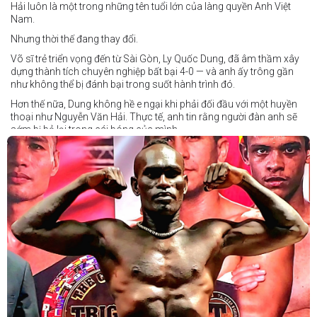
Hải luôn là một trong những tên tuổi lớn của làng quyền Anh Việt
Nam.
Nhưng thời thế đang thay đổi.
Võ sĩ trẻ triển vọng đến từ Sài Gòn, Ly Quốc Dung, đã âm thầm xây
dựng thành tích chuyên nghiệp bất bại 4-0 — và anh ấy trông gần
như không thể bị đánh bại trong suốt hành trình đó.
Hơn thế nữa, Dung không hề e ngại khi phải đối đầu với một huyền
thoại như Nguyễn Văn Hải. Thực tế, anh tin rằng người đàn anh sẽ
sớm bị bỏ lại trong cái bóng của mình.
Dung nói rằng anh quá nhanh, quá khó nắm bắt, và đơn giản là quá
điển trai đối với “Hanoi Hitman”.
Và biết đâu anh ấy đúng.
Chúng ta sẽ có câu trả lời vào Chủ Nhật, ngày 21 tháng 6