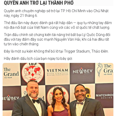
QUYỀN ANH TRỞ LẠI THÀNH PHỐ
Quyền anh chuyên nghiệp sẽ trở lại TP. Hồ Chí Minh vào Chủ Nhật
này, ngày 21 tháng 6.
Thẻ đấu lần này được đánh giá rất hấp dẫn — quy tụ những tay đấm
nội địa nổi bật của Việt Nam cùng với các võ sĩ quốc tế chất lượng.
Trận đấu chính sẽ chứng kiến tài năng trẻ bất bại Lý Quốc Dũng đối
đầu với tay đấm đầy sức mạnh Nguyễn Văn Hải, khi cả hai đều rất
tự tin vào chiến thắng.
Đây là một sự kiện không thể bỏ lỡ tại Trigger Stadium, Thảo Điền.
Hãy đánh dấu lịch của bạn ngay từ bây giờ.
Thông tin cập nhật sẽ sớm được công bố.