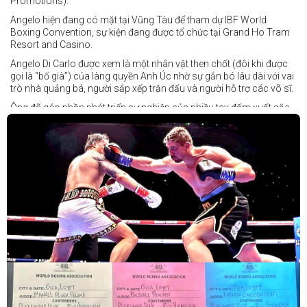
Promotions).
Angelo hiện đang có mặt tại Vũng Tàu để tham dự IBF World
Boxing Convention, sự kiện đang được tổ chức tại Grand Ho Tram
Resort and Casino.
Angelo Di Carlo được xem là một nhân vật then chốt (đôi khi được
gọi là “bố già”) của làng quyền Anh Úc nhờ sự gắn bó lâu dài với vai
trò nhà quảng bá, người sắp xếp trận đấu và người hỗ trợ các võ sĩ.
Ông đã góp phần phát triển sự nghiệp của nhiều tay đấm xuất sắc,
gần đây nhất là cựu vô địch thế giới Liam Paro.