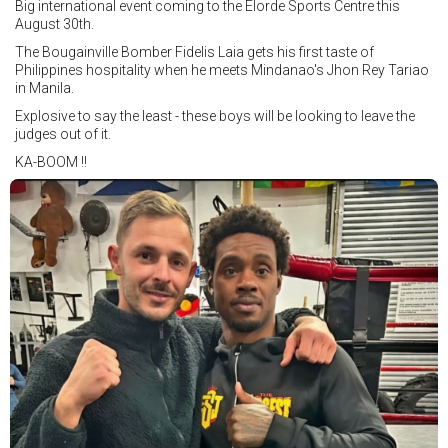
Big international event coming to the Elorde Sports Centre this
August 30th.
The Bougainville Bomber Fidelis Laia gets his first taste of
Philippines hospitality when he meets Mindanao's Jhon Rey Tariao
in Manila.
Explosive to say the least - these boys will be looking to leave the
judges out of it.
KA-BOOM !!