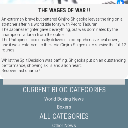
THE WAGES OF WAR !!
An extremely brave but battered Ginjiro Shigeoka leaves the ring on a
stretcher after his world title foray with Pedro Taduran.
The Japanese fighter gave it everything, but was dominated by the
champion Taduran from the outset.
The Philippines boxer really delivered a comprehensive beat down,
and it was testament to the stoic Ginjiro Shigeoka to survive the full 12
rounds.
Whilst the Split Decision was baffling, Shigeoka put on an outstanding
performance, showing skills and a lion heart.
Recover fast champ !
CURRENT BLOG CATEGORIES
World Boxing News
Boxers
ALL CATEGORIES
Other News