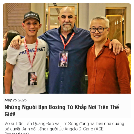
đã dành sự đãi ngộ xứng đáng cho nhà vô địch của mình khi đưa
Taduran đến Việt Nam bằng vé hạng thương gia.
Một chuyến đi hoàn toàn xứng đáng cho một “chiến binh đường xa”
thực thụ
May 26, 2026
Những Người Bạn Boxing Từ Khắp Nơi Trên Thế
Giới!
Võ sĩ Trần Tấn Quang Đạo và Lim Song đứng hai bên nhà quảng
bá quyền Anh nổi tiếng người Úc Angelo Di Carlo (ACE