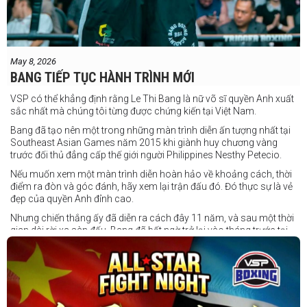
May 8, 2026
BANG TIẾP TỤC HÀNH TRÌNH MỚI
VSP có thể khẳng định rằng Le Thi Bang là nữ võ sĩ quyền Anh xuất
sắc nhất mà chúng tôi từng được chứng kiến tại Việt Nam.
Bang đã tạo nên một trong những màn trình diễn ấn tượng nhất tại
Southeast Asian Games năm 2015 khi giành huy chương vàng
trước đối thủ đẳng cấp thế giới người Philippines Nesthy Petecio.
Nếu muốn xem một màn trình diễn hoàn hảo về khoảng cách, thời
điểm ra đòn và góc đánh, hãy xem lại trận đấu đó. Đó thực sự là vẻ
đẹp của quyền Anh đỉnh cao.
Nhưng chiến thắng ấy đã diễn ra cách đây 11 năm, và sau một thời
gian dài rời xa sàn đấu, Bang đã bất ngờ trở lại vào tháng trước tại
Trigger Promotion 7.
Ở tuổi 33, Lê Thị Bằng quyết định chuyển sang thi đấu chuyên
nghiệp — và cô ngay lập tức tạo dấu ấn mạnh mẽ. Đối đầu với một
đối thủ trẻ tài năng của nước chủ nhà, Bang đã thể hiện sự điềm tĩnh
và sức mạnh để giành chiến thắng bằng knock-out kỹ thuật.