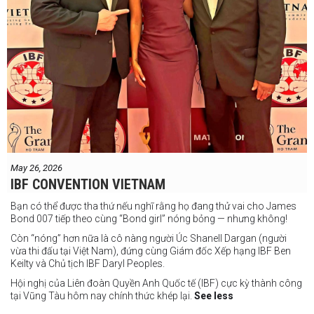
May 26, 2026
IBF CONVENTION VIETNAM
Bạn có thể được tha thứ nếu nghĩ rằng họ đang thử vai cho James
Bond 007 tiếp theo cùng “Bond girl” nóng bỏng — nhưng không!
Còn “nóng” hơn nữa là cô nàng người Úc Shanell Dargan (người
vừa thi đấu tại Việt Nam), đứng cùng Giám đốc Xếp hạng IBF Ben
Keilty và Chủ tịch IBF Daryl Peoples.
Hội nghị của Liên đoàn Quyền Anh Quốc tế (IBF) cực kỳ thành công
tại Vũng Tàu hôm nay chính thức khép lại.
See less