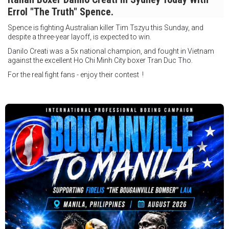
Errol "The Truth" Spence.
Spence is fighting Australian killer Tim Tszyu this Sunday, and
despite a three-year layoff, is expected to win.
Danilo Creati was a 5x national champion, and fought in Vietnam
against the excellent Ho Chi Minh City boxer Tran Duc Tho.
For the real fight fans - enjoy their contest !