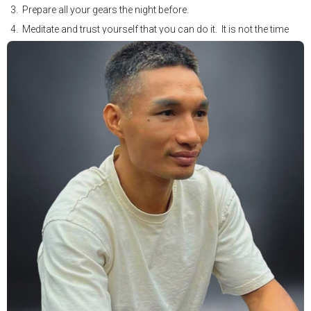
3. Prepare all your gears the night before.
4. Meditate and trust yourself that you can do it. It is not the time
for self doubt.
5. Conduct yourself as if you are on the world stage for a world
championship fight. Remeber that everyone is watching.
6. It's ok to make a mistake but its not okay to hesitate. When you
make a call, make it loud and clear.
Know that it is not about you. It's about ensuring the safety and the
fairness for the boxers who put their lives in the ring. At the end,
what Tony Weeks said during the Referee training seminar
encapsulates it well. "You do it for the love and respect of the
sport".
#professionalboxing
#proboxingreferee
#IBF
#Tonyweeks