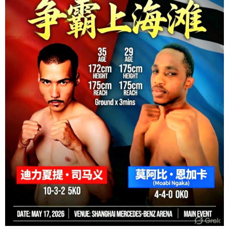
Tháng tới, cô sẽ tiếp tục thượng đài tại Trigger Promotion 8 ở Ho
Chi Minh City, nơi cô hướng tới thành tích 2-0 trong sự nghiệp
chuyên nghiệp khi chạm trán tay đấm người Ấn Độ bất bại Sandhya
Kanojia.
Con đường đến đỉnh cao luôn đầy thử thách — nhưng những gì
Bang thể hiện trong trận ra mắt cho thấy cô hoàn toàn có thể tạo
nên điều đặc biệt.
Le Thi Bang hoàn toàn có thể trở thành một trong những huyền
thoại thể thao vĩ đại nhất của đất nước.