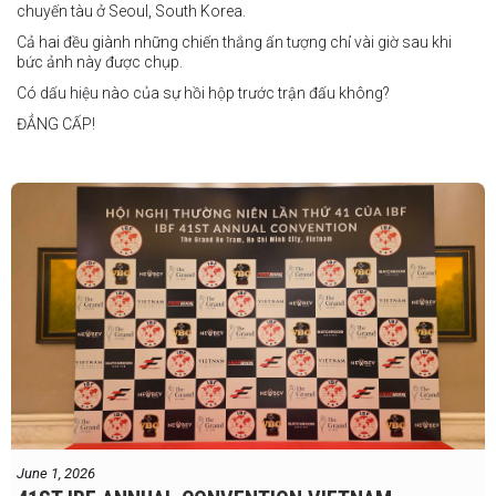
chuyến tàu ở Seoul, South Korea.
Cả hai đều giành những chiến thắng ấn tượng chỉ vài giờ sau khi
bức ảnh này được chụp.
Có dấu hiệu nào của sự hồi hộp trước trận đấu không?
ĐẲNG CẤP!
vào tháng 8.
"Tôi biết mình bắt đầu sự nghiệp quyền Anh nhà nghề khá muộn, vì
vậy tôi phải trân trọng và nắm bắt mọi cơ hội đến với mình."
FIGHTS IN THE CITY
Được tổ chức bởi Jamie Myer Productions
Jesse Travers vs Fidelis Laia
Thông tin sự kiện:
June 1, 2026
Ngày: 18 tháng 7