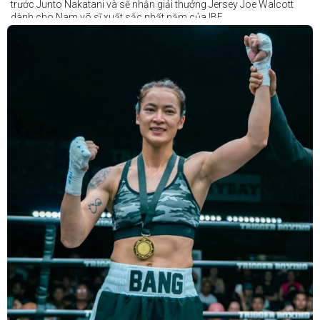
trước Junto Nakatani và sẽ nhận giải thưởng Jersey Joe Walcott
dành cho Nam võ sĩ xuất sắc nhất năm của IBF.
Trong khi đó, Katie Taylor sẽ được trao danh hiệu Nữ võ sĩ xuất sắc
nhất năm.
Dù chỉ thi đấu một trận trong năm 2025, nhưng đó lại là một trong
những màn trình diễn ấn tượng nhất trong sự nghiệp lẫy lừng với
thành tích 25 thắng - 1 thua (6 KO) của Taylor. Cô đã đánh bại đối
thủ lâu năm Amanda Serrano bằng chiến thắng tính điểm đồng
thuận trong trận thứ ba — và có thể là cuối cùng — của cặp đấu này
tại Madison Square Garden vào tháng 7.
Chiến thắng này nối tiếp hai trận thắng gây nhiều tranh cãi trước
Serrano vào các năm 2022 và 2024. Tuy nhiên lần này, không còn
bất kỳ nghi ngờ nào khi Taylor hoàn toàn vượt trội trong suốt 10
hiệp đấu.
Sẽ còn thêm nhiều thông tin sắp được cập nhật