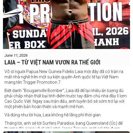
June 11, 2026
LAIA – TỪ VIỆT NAM VƯƠN RA THẾ GIỚI
Võ sĩ người Papua New Guinea Fidelis Laia mới đây đã có trận ra
mắt nhà nghề trên một sự kiện quyền Anh quốc tế tại Việt Nam
mang tên Trigger Promotion 7.
Biệt danh "Bougainville Bomber", Laia đã để lại nhiều ấn tượng dù
phải chấp nhận thất bại tính điểm trước tay đấm chủ nhà đầy lì lợm
Cao Quốc Việt. Ngay sau trận đấu, anh tuyên bố sẽ sớm trở lại với
một phiên bản hoàn thiện và mạnh mẽ hơn.
Và đúng như lời hứa, Laia không hề lãng phí thời gian.
Tháng tới, anh sẽ tới Surfers Paradise, bang Queensland (Úc) để
thượng đài cùng võ sĩ chủ nhà Jesse Travers, một cái tên được