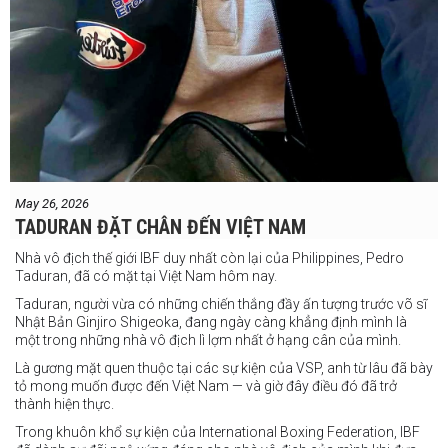
May 26, 2026
TADURAN ĐẶT CHÂN ĐẾN VIỆT NAM
Nhà vô địch thế giới IBF duy nhất còn lại của Philippines, Pedro
Taduran, đã có mặt tại Việt Nam hôm nay.
Taduran, người vừa có những chiến thắng đầy ấn tượng trước võ sĩ
Nhật Bản Ginjiro Shigeoka, đang ngày càng khẳng định mình là
một trong những nhà vô địch lì lợm nhất ở hạng cân của mình.
Là gương mặt quen thuộc tại các sự kiện của VSP, anh từ lâu đã bày
tỏ mong muốn được đến Việt Nam — và giờ đây điều đó đã trở
thành hiện thực.
Trong khuôn khổ sự kiện của International Boxing Federation, IBF