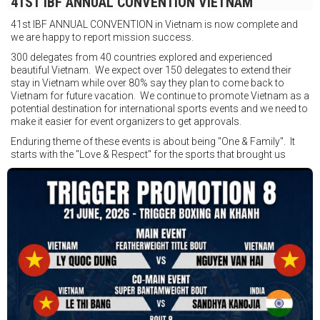
41ST IBF ANNUAL CONVENTION VIETNAM
Thời gian: Từ 17:30
41st IBF ANNUAL CONVENTION in Vietnam is now complete and
Địa điểm: Mantra on View, Surfers Paradise, Queensland, Úc
See
we are happy to report mission success.
less
300 delegates from 40 countries explored and experienced
beautiful Vietnam. We expect over 150 delegates to extend their
stay in Vietnam while over 80% say they plan to come back to
Vietnam for future vacation. We continue to promote Vietnam as a
potential destination for international sports events and we need to
make it easier for event organizers to get approvals.
Enduring theme of these events is about being "One & Family". It
starts with the "Love & Respect" for the sports that brought us
together. To help each other get better, to share experiences, and
remembering that it is all about protecting the safety of the boxers
in and out of the ring. It is not about power over them but rather
power to serve, guide, advice, and respect the path they chose. We
strive to make it a little smoother and safer.
VBO is pleased to welcome
Vietnam Boxing Federation - VBF
to join the convention in the organizing committee. We are joining
hands to restart professional boxing in Vietnam. Stay stuned.
We will release more photos once IBF has had the chance to
review them and release it officially.