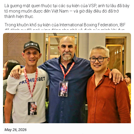
Là gương mặt quen thuộc tại các sự kiện của VSP, anh từ lâu đã bày
tỏ mong muốn được đến Việt Nam — và giờ đây điều đó đã trở
thành hiện thực.
Trong khuôn khổ sự kiện của International Boxing Federation, IBF
đã dành sự đãi ngộ xứng đáng cho nhà vô địch của mình khi đưa
Taduran đến Việt Nam bằng vé hạng thương gia.
Một chuyến đi hoàn toàn xứng đáng cho một “chiến binh đường xa”
thực thụ
May 26, 2026