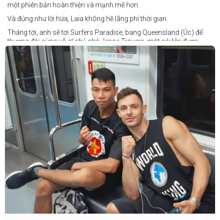
một phiên bản hoàn thiện và mạnh mẽ hơn.
Và đúng như lời hứa, Laia không hề lãng phí thời gian.
Tháng tới, anh sẽ tới Surfers Paradise, bang Queensland (Úc) để
thượng đài cùng võ sĩ chủ nhà Jesse Travers, một cái tên được
đánh giá là có thực lực nhưng vẫn chưa nhận được sự chú ý tương
xứng.
Travers sở hữu nền tảng nghiệp dư rất đáng nể và từ lâu đã được
xem là một võ sĩ giàu tiềm năng. Trong quá khứ, anh từng có những
trận đấu rất sít sao với các đối thủ chất lượng như Clay Waterman
và Steve Spark.
Sau bảy năm rời xa võ đài, Travers trở lại thi đấu vào tháng 4 năm
nay và ngay lập tức gây ấn tượng mạnh khi hạ gục Blake Payne
ngay trong hiệp đầu tiên. Giờ đây, anh sẽ hướng tới việc nối dài đà
thăng tiến đó khi đối đầu với vị khách đến từ Papua New Guinea.
Tuy nhiên, Laia không hề e ngại thử thách phía trước.
"Đây là cơ hội tuyệt vời để tôi bước thêm một bước trên con đường
sự nghiệp," Laia chia sẻ.
"Tôi sẽ tăng hạng cân để đấu với võ sĩ người Úc này, nhưng điều đó
không thành vấn đề vì trước đây tôi đã từng thi đấu ở hạng cân đó.
"Tôi tự tin rằng mình sẽ giành chiến