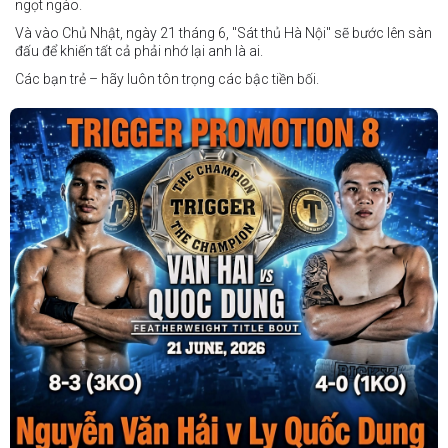
ngọt ngào.
Và vào Chủ Nhật, ngày 21 tháng 6, "Sát thủ Hà Nội" sẽ bước lên sàn
đấu để khiến tất cả phải nhớ lại anh là ai.
Các bạn trẻ – hãy luôn tôn trọng các bậc tiền bối.