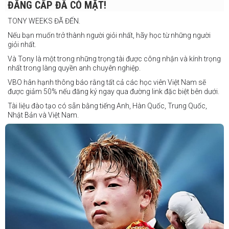
Daniel Balois vs Sherwin Andes
ĐẲNG CẤP ĐÃ CÓ MẶT!
Các trận bổ sung
TONY WEEKS ĐÃ ĐẾN.
Cristobal Jr. Legane vs TBA
Nếu bạn muốn trở thành người giỏi nhất, hãy học từ những người
Vincent Siordia vs Kresler Tenorio
giỏi nhất.
Jeffer Rhoy Mendoza vs Eranio Pisador
Và Tony là một trong những trọng tài được công nhận và kính trọng
nhất trong làng quyền anh chuyên nghiệp.
Mikko Camingawan vs Rovick Embuscado
VBO hân hạnh thông báo rằng tất cả các học viên Việt Nam sẽ
Meredy Michael vs Aisah Alico
được giảm 50% nếu đăng ký ngay qua đường link đặc biệt bên dưới.
Ian Carl Muyso vs Marvin Zamora
Tài liệu đào tạo có sẵn bằng tiếng Anh, Hàn Quốc, Trung Quốc,
Franz Carl Muyso vs Ariel Antonio
Nhật Bản và Việt Nam.
Hãy rủ bạn bè và gia đình cùng tham gia để tận hưởng một ngày
Số lượng chỗ có hạn, hãy nhanh tay đăng ký!
tuyệt vời và chứng kiến QUYỀN ANH Ở ĐỈNH CAO NHẤT!
Link đăng ký: