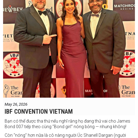
May 26, 2026
IBF CONVENTION VIETNAM
Bạn có thể được tha thứ nếu nghĩ rằng họ đang thử vai cho James
Bond 007 tiếp theo cùng “Bond girl” nóng bỏng — nhưng không!
Còn “nóng” hơn nữa là cô nàng người Úc Shanell Dargan (người