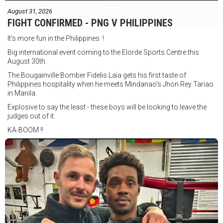
August 31, 2026
FIGHT CONFIRMED - PNG V PHILIPPINES
It's more fun in the Philippines !
Big international event coming to the Elorde Sports Centre this
August 30th.
The Bougainville Bomber Fidelis Laia gets his first taste of
Philippines hospitality when he meets Mindanao's Jhon Rey Tariao
in Manila.
Explosive to say the least - these boys will be looking to leave the
judges out of it.
KA-BOOM !!