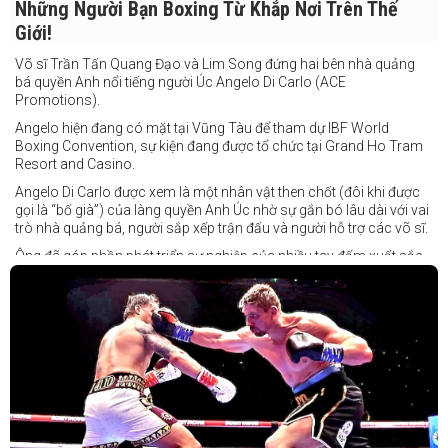
Những Người Bạn Boxing Từ Khắp Nơi Trên Thế
Giới!
Võ sĩ Trần Tấn Quang Đạo và Lim Song đứng hai bên nhà quảng
bá quyền Anh nổi tiếng người Úc Angelo Di Carlo (ACE
Promotions).
Angelo hiện đang có mặt tại Vũng Tàu để tham dự IBF World
Boxing Convention, sự kiện đang được tổ chức tại Grand Ho Tram
Resort and Casino.
Angelo Di Carlo được xem là một nhân vật then chốt (đôi khi được
gọi là “bố già”) của làng quyền Anh Úc nhờ sự gắn bó lâu dài với vai
trò nhà quảng bá, người sắp xếp trận đấu và người hỗ trợ các võ sĩ.
Ông đã góp phần phát triển sự nghiệp của nhiều tay đấm xuất sắc,
gần đây nhất là cựu vô địch thế giới Liam Paro.