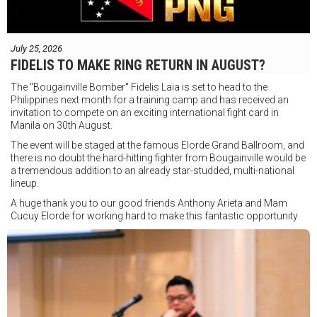
July 25, 2026
FIDELIS TO MAKE RING RETURN IN AUGUST?
The "Bougainville Bomber" Fidelis Laia is set to head to the
Philippines next month for a training camp and has received an
invitation to compete on an exciting international fight card in
Manila on 30th August.
The event will be staged at the famous Elorde Grand Ballroom, and
there is no doubt the hard-hitting fighter from Bougainville would be
a tremendous addition to an already star-studded, multi-national
lineup.
A huge thank you to our good friends Anthony Arieta and Mam
Cucuy Elorde for working hard to make this fantastic opportunity
possible.
We hope to have some exciting news to share very soon!