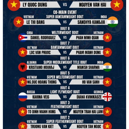
Vietnam Boxing Federation - VBF
to join the convention in the organizing committee. We are joining
hands to restart professional boxing in Vietnam. Stay stuned.
We will release more photos once IBF has had the chance to
review them and release it officially.
#ibfconvention
#grandhotram
#vbo
#IBF
#VBF
#professionalboxing
#41stibfconvention