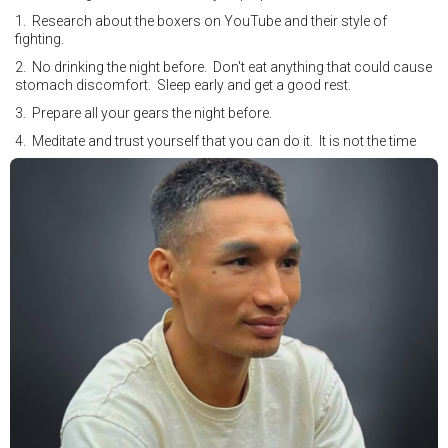
1. Research about the boxers on YouTube and their style of
fighting.
2. No drinking the night before. Don't eat anything that could cause
stomach discomfort. Sleep early and get a good rest.
3. Prepare all your gears the night before.
4. Meditate and trust yourself that you can do it. It is not the time
for self doubt.
5. Conduct yourself as if you are on the world stage for a world
championship fight. Remeber that everyone is watching.
6. It's ok to make a mistake but its not okay to hesitate. When you
make a call, make it loud and clear.
Know that it is not about you. It's about ensuring the safety and the
fairness for the boxers who put their lives in the ring. At the end,
what Tony Weeks said during the Referee training seminar
encapsulates it well. "You do it for the love and respect of the
sport".
#professionalboxing
#proboxingreferee
#IBF
#Tonyweeks