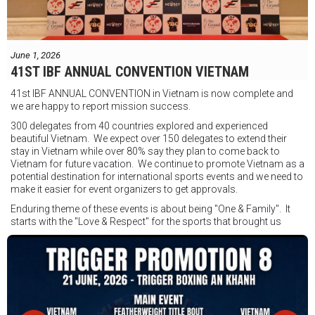
Được tổ chức bởi Jamie Myer Productions
Jesse Travers vs Fidelis Laia
Thông tin sự kiện:
June 1, 2026
Ngày: 18 tháng 7
41ST IBF ANNUAL CONVENTION VIETNAM
Thời gian: Từ 17:30
41st IBF ANNUAL CONVENTION in Vietnam is now complete and
Địa điểm: Mantra on View, Surfers Paradise, Queensland, Úc
See
we are happy to report mission success.
less
300 delegates from 40 countries explored and experienced
beautiful Vietnam. We expect over 150 delegates to extend their
stay in Vietnam while over 80% say they plan to come back to
Vietnam for future vacation. We continue to promote Vietnam as a
potential destination for international sports events and we need to
make it easier for event organizers to get approvals.
Enduring theme of these events is about being "One & Family". It
starts with the "Love & Respect" for the sports that brought us
together. To help each other get better, to share experiences, and
remembering that it is all about protecting the safety of the boxers
in and out of the ring. It is not about power over them but rather
power to serve, guide, advice, and respect the path they chose. We
strive to make it a little smoother and safer.
VBO is pleased to welcome