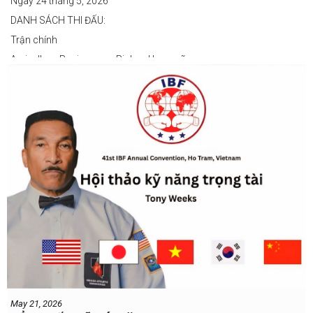
Ngày 24 tháng 5, 2026
DANH SÁCH THI ĐẤU:
Trận chính
Arvin Jhon Paciones vs Richard Laspoña
Các trận nổi bật
Zyvyr John Medecilo vs Tatsuro Nakashima
Junny Bugas vs Jeven Villacite
Claire Villarosa vs Felipe Tiempo
Các trận undercard
Jeff Santos vs Miller Alapormina
Yuga Ozaki vs Jonathan Refugio
Wesley Caga vs Sandy Volante
Ricson Hanginan vs Harry Omac
Salvador Gajana vs Wendel Babasol
Cherry Mae Rosas vs Charimae Salvador
Ronerick Ballesteros vs Pablito Canada
May 21, 2026