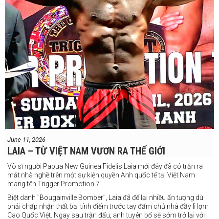
June 11, 2026
LAIA – TỪ VIỆT NAM VƯƠN RA THẾ GIỚI
Võ sĩ người Papua New Guinea Fidelis Laia mới đây đã có trận ra
mắt nhà nghề trên một sự kiện quyền Anh quốc tế tại Việt Nam
mang tên Trigger Promotion 7.
Biệt danh "Bougainville Bomber", Laia đã để lại nhiều ấn tượng dù
phải chấp nhận thất bại tính điểm trước tay đấm chủ nhà đầy lì lợm
Cao Quốc Việt. Ngay sau trận đấu, anh tuyên bố sẽ sớm trở lại với