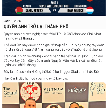
June 1, 2026
QUYỀN ANH TRỞ LẠI THÀNH PHỐ
Quyền anh chuyên nghiệp sẽ trở lại TP. Hồ Chí Minh vào Chủ Nhật
này, ngày 21 tháng 6.
Thẻ đấu lần này được đánh giá rất hấp dẫn — quy tụ những tay đấm
nội địa nổi bật của Việt Nam cùng với các võ sĩ quốc tế chất lượng.
Trận đấu chính sẽ chứng kiến tài năng trẻ bất bại Lý Quốc Dũng đối
đầu với tay đấm đầy sức mạnh Nguyễn Văn Hải, khi cả hai đều rất
tự tin vào chiến thắng.
Đây là một sự kiện không thể bỏ lỡ tại Trigger Stadium, Thảo Điền.
Hãy đánh dấu lịch của bạn ngay từ bây giờ.
Thông tin cập nhật sẽ sớm được công bố.