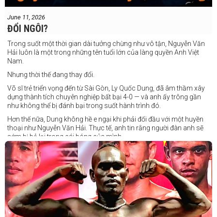
June 11, 2026
ĐỔI NGÔI?
Trong suốt một thời gian dài tưởng chừng như vô tận, Nguyễn Văn
Hải luôn là một trong những tên tuổi lớn của làng quyền Anh Việt
Nam.
Nhưng thời thế đang thay đổi.
Võ sĩ trẻ triển vọng đến từ Sài Gòn, Ly Quốc Dung, đã âm thầm xây
dựng thành tích chuyên nghiệp bất bại 4-0 — và anh ấy trông gần
như không thể bị đánh bại trong suốt hành trình đó.
Hơn thế nữa, Dung không hề e ngại khi phải đối đầu với một huyền
thoại như Nguyễn Văn Hải. Thực tế, anh tin rằng người đàn anh sẽ
sớm bị bỏ lại trong cái bóng của mình.
Dung nói rằng anh quá nhanh, quá khó nắm bắt, và đơn giản là quá
điển trai đối với “Hanoi Hitman”.
Và biết đâu anh ấy đúng.
Chúng ta sẽ có câu trả lời vào Chủ Nhật, ngày 21 tháng 6