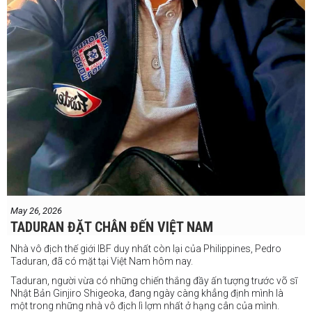
May 26, 2026
TADURAN ĐẶT CHÂN ĐẾN VIỆT NAM
Nhà vô địch thế giới IBF duy nhất còn lại của Philippines, Pedro
Taduran, đã có mặt tại Việt Nam hôm nay.
Taduran, người vừa có những chiến thắng đầy ấn tượng trước võ sĩ
Nhật Bản Ginjiro Shigeoka, đang ngày càng khẳng định mình là
một trong những nhà vô địch lì lợm nhất ở hạng cân của mình.