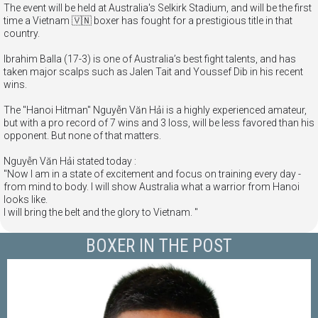
The event will be held at Australia's Selkirk Stadium, and will be the first
time a Vietnam 🇻🇳 boxer has fought for a prestigious title in that
country.
Ibrahim Balla (17-3) is one of Australia’s best fight talents, and has
taken major scalps such as Jalen Tait and Youssef Dib in his recent
wins.
The "Hanoi Hitman" Nguyễn Văn Hải is a highly experienced amateur,
but with a pro record of 7 wins and 3 loss, will be less favored than his
opponent. But none of that matters.
Nguyễn Văn Hải stated today :
"Now I am in a state of excitement and focus on training every day -
from mind to body. I will show Australia what a warrior from Hanoi
looks like.
I will bring the belt and the glory to Vietnam. "
BOXER IN THE POST