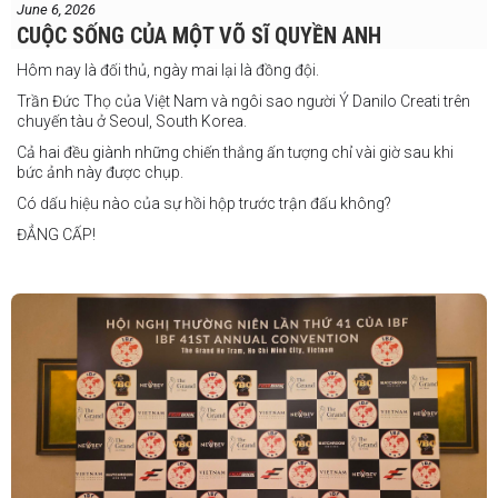
June 6, 2026
thắng. Sau trận đấu này, tôi cũng đã có
CUỘC SỐNG CỦA MỘT VÕ SĨ QUYỀN ANH
một trận đấu khác được lên lịch tại
Philippines
Hôm nay là đối thủ, ngày mai lại là đồng đội.
Trần Đức Thọ của Việt Nam và ngôi sao người Ý Danilo Creati trên
chuyến tàu ở Seoul, South Korea.
Cả hai đều giành những chiến thắng ấn tượng chỉ vài giờ sau khi
bức ảnh này được chụp.
Có dấu hiệu nào của sự hồi hộp trước trận đấu không?
ĐẲNG CẤP!
vào tháng 8.
"Tôi biết mình bắt đầu sự nghiệp quyền Anh nhà nghề khá muộn, vì
vậy tôi phải trân trọng và nắm bắt mọi cơ hội đến với mình."
FIGHTS IN THE CITY