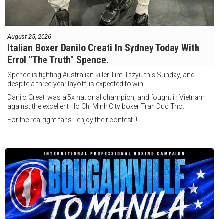
August 25, 2026
Italian Boxer Danilo Creati In Sydney Today With
Errol "The Truth" Spence.
Spence is fighting Australian killer Tim Tszyu this Sunday, and
despite a three-year layoff, is expected to win.
Danilo Creati was a 5x national champion, and fought in Vietnam
against the excellent Ho Chi Minh City boxer Tran Duc Tho.
For the real fight fans - enjoy their contest !