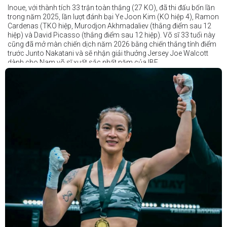
Inoue, với thành tích 33 trận toàn thắng (27 KO), đã thi đấu bốn lần
trong năm 2025, lần lượt đánh bại Ye Joon Kim (KO hiệp 4), Ramon
Cardenas (TKO hiệp, Murodjon Akhmadaliev (thắng điểm sau 12
hiệp) và David Picasso (thắng điểm sau 12 hiệp). Võ sĩ 33 tuổi này
cũng đã mở màn chiến dịch năm 2026 bằng chiến thắng tính điểm
trước Junto Nakatani và sẽ nhận giải thưởng Jersey Joe Walcott
dành cho Nam võ sĩ xuất sắc nhất năm của IBF.
Trong khi đó, Katie Taylor sẽ được trao danh hiệu Nữ võ sĩ xuất sắc
nhất năm.
Dù chỉ thi đấu một trận trong năm 2025, nhưng đó lại là một trong
những màn trình diễn ấn tượng nhất trong sự nghiệp lẫy lừng với
thành tích 25 thắng - 1 thua (6 KO) của Taylor. Cô đã đánh bại đối
thủ lâu năm Amanda Serrano bằng chiến thắng tính điểm đồng
thuận trong trận thứ ba — và có thể là cuối cùng — của cặp đấu này
tại Madison Square Garden vào tháng 7.
Chiến thắng này nối tiếp hai trận thắng gây nhiều tranh cãi trước
Serrano vào các năm 2022 và 2024. Tuy nhiên lần này, không còn
bất kỳ nghi ngờ nào khi Taylor hoàn toàn vượt trội trong suốt 10
hiệp đấu.
Sẽ còn thêm nhiều thông tin sắp được cập nhật