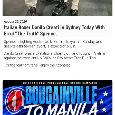
August 25, 2026
Italian Boxer Danilo Creati In Sydney Today With
Errol "The Truth" Spence.
Spence is fighting Australian killer Tim Tszyu this Sunday, and
despite a three-year layoff, is expected to win.
Danilo Creati was a 5x national champion, and fought in Vietnam
against the excellent Ho Chi Minh City boxer Tran Duc Tho.
For the real fight fans - enjoy their contest !