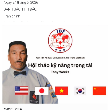
Ngày 24 tháng 5, 2026
DANH SÁCH THI ĐẤU:
Trận chính
Arvin Jhon Paciones vs Richard Laspoña
Các trận nổi bật
Zyvyr John Medecilo vs Tatsuro Nakashima
Junny Bugas vs Jeven Villacite
Claire Villarosa vs Felipe Tiempo
Các trận undercard
Jeff Santos vs Miller Alapormina
Yuga Ozaki vs Jonathan Refugio
Wesley Caga vs Sandy Volante
Ricson Hanginan vs Harry Omac
Salvador Gajana vs Wendel Babasol
Cherry Mae Rosas vs Charimae Salvador
Ronerick Ballesteros vs Pablito Canada
May 21, 2026