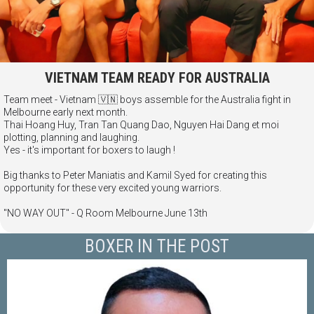
VIETNAM TEAM READY FOR AUSTRALIA
Team meet - Vietnam 🇻🇳 boys assemble for the Australia fight in
Melbourne early next month.
Thai Hoang Huy, Tran Tan Quang Dao, Nguyen Hai Dang et moi
plotting, planning and laughing.
Yes - it's important for boxers to laugh !
Big thanks to Peter Maniatis and Kamil Syed for creating this
opportunity for these very excited young warriors.
"NO WAY OUT" - Q Room Melbourne June 13th
BOXER IN THE POST