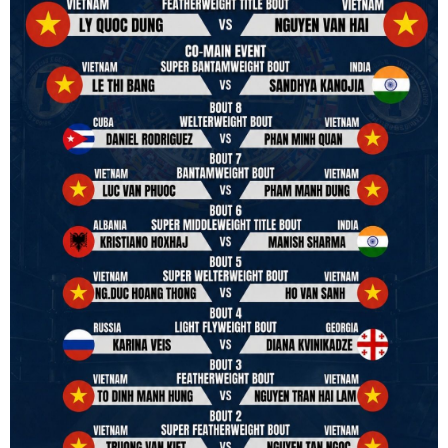
Vietnam Boxing Federation - VBF
to join the convention in the organizing committee. We are joining
hands to restart professional boxing in Vietnam. Stay stuned.
We will release more photos once IBF has had the chance to
review them and release it officially.
#ibfconvention
#grandhotram
#vbo
#IBF
#VBF
#professionalboxing
#41stibfconvention