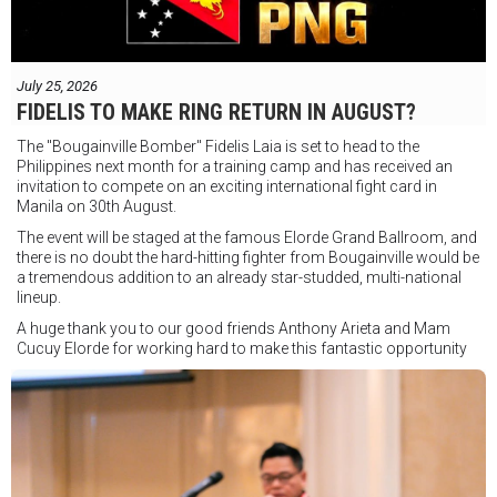
July 25, 2026
FIDELIS TO MAKE RING RETURN IN AUGUST?
The "Bougainville Bomber" Fidelis Laia is set to head to the
Philippines next month for a training camp and has received an
invitation to compete on an exciting international fight card in
Manila on 30th August.
The event will be staged at the famous Elorde Grand Ballroom, and
there is no doubt the hard-hitting fighter from Bougainville would be
a tremendous addition to an already star-studded, multi-national
lineup.
A huge thank you to our good friends Anthony Arieta and Mam
Cucuy Elorde for working hard to make this fantastic opportunity
possible.
We hope to have some exciting news to share very soon!