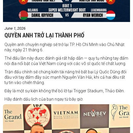
June 1, 2026
QUYỀN ANH TRỞ LẠI THÀNH PHỐ
Quyền anh chuyên nghiệp sẽ trở lại TP. Hồ Chí Minh vào Chủ Nhật
này, ngày 21 tháng 6.
Thẻ đấu lần này được đánh giá rất hấp dẫn — quy tụ những tay đấm
nội địa nổi bật của Việt Nam cùng với các võ sĩ quốc tế chất lượng.
Trận đấu chính sẽ chứng kiến tài năng trẻ bất bại Lý Quốc Dũng đối
đầu với tay đấm đầy sức mạnh Nguyễn Văn Hải, khi cả hai đều rất
tự tin vào chiến thắng.
Đây là một sự kiện không thể bỏ lỡ tại Trigger Stadium, Thảo Điền.
Hãy đánh dấu lịch của bạn ngay từ bây giờ.
Thông tin cập nhật sẽ sớm được công bố.