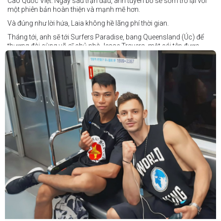
Cao Quốc Việt. Ngay sau trận đấu, anh tuyên bố sẽ sớm trở lại với
một phiên bản hoàn thiện và mạnh mẽ hơn.
Và đúng như lời hứa, Laia không hề lãng phí thời gian.
Tháng tới, anh sẽ tới Surfers Paradise, bang Queensland (Úc) để
thượng đài cùng võ sĩ chủ nhà Jesse Travers, một cái tên được
đánh giá là có thực lực nhưng vẫn chưa nhận được sự chú ý tương
xứng.
Travers sở hữu nền tảng nghiệp dư rất đáng nể và từ lâu đã được
xem là một võ sĩ giàu tiềm năng. Trong quá khứ, anh từng có những
trận đấu rất sít sao với các đối thủ chất lượng như Clay Waterman
và Steve Spark.
Sau bảy năm rời xa võ đài, Travers trở lại thi đấu vào tháng 4 năm
nay và ngay lập tức gây ấn tượng mạnh khi hạ gục Blake Payne
ngay trong hiệp đầu tiên. Giờ đây, anh sẽ hướng tới việc nối dài đà
thăng tiến đó khi đối đầu với vị khách đến từ Papua New Guinea.
Tuy nhiên, Laia không hề e ngại thử thách phía trước.
"Đây là cơ hội tuyệt vời để tôi bước thêm một bước trên con đường
sự nghiệp," Laia chia sẻ.
"Tôi sẽ tăng hạng cân để đấu với võ sĩ người Úc này, nhưng điều đó
không thành vấn đề vì trước đây tôi đã từng thi đấu ở hạng cân đó.