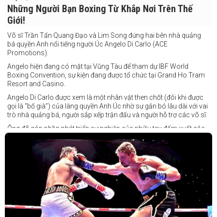
Những Người Bạn Boxing Từ Khắp Nơi Trên Thế
Giới!
Võ sĩ Trần Tấn Quang Đạo và Lim Song đứng hai bên nhà quảng
bá quyền Anh nổi tiếng người Úc Angelo Di Carlo (ACE
Promotions).
Angelo hiện đang có mặt tại Vũng Tàu để tham dự IBF World
Boxing Convention, sự kiện đang được tổ chức tại Grand Ho Tram
Resort and Casino.
Angelo Di Carlo được xem là một nhân vật then chốt (đôi khi được
gọi là “bố già”) của làng quyền Anh Úc nhờ sự gắn bó lâu dài với vai
trò nhà quảng bá, người sắp xếp trận đấu và người hỗ trợ các võ sĩ.
Ông đã góp phần phát triển sự nghiệp của nhiều tay đấm xuất sắc,
gần đây nhất là cựu vô địch thế giới Liam Paro.