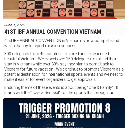
Được tổ chức bởi Jamie Myer Productions
Jesse Travers vs Fidelis Laia
Thông tin sự kiện:
June 1, 2026
Ngày: 18 tháng 7
41ST IBF ANNUAL CONVENTION VIETNAM
Thời gian: Từ 17:30
41st IBF ANNUAL CONVENTION in Vietnam is now complete and
Địa điểm: Mantra on View, Surfers Paradise, Queensland, Úc
See
we are happy to report mission success.
less
300 delegates from 40 countries explored and experienced
beautiful Vietnam. We expect over 150 delegates to extend their
stay in Vietnam while over 80% say they plan to come back to
Vietnam for future vacation. We continue to promote Vietnam as a
potential destination for international sports events and we need to
make it easier for event organizers to get approvals.
Enduring theme of these events is about being "One & Family". It
starts with the "Love & Respect" for the sports that brought us
together. To help each other get better, to share experiences, and
remembering that it is all about protecting the safety of the boxers
in and out of the ring. It is not about power over them but rather
power to serve, guide, advice, and respect the path they chose. We
strive to make it a little smoother and safer.
VBO is pleased to welcome