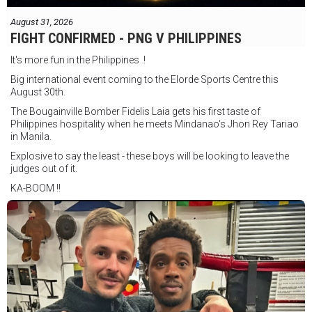
August 31, 2026
FIGHT CONFIRMED - PNG V PHILIPPINES
It's more fun in the Philippines !
Big international event coming to the Elorde Sports Centre this
August 30th.
The Bougainville Bomber Fidelis Laia gets his first taste of
Philippines hospitality when he meets Mindanao's Jhon Rey Tariao
in Manila.
Explosive to say the least - these boys will be looking to leave the
judges out of it.
KA-BOOM !!