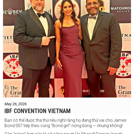
May 26, 2026
IBF CONVENTION VIETNAM
Bạn có thể được tha thứ nếu nghĩ rằng họ đang thử vai cho James
Bond 007 tiếp theo cùng “Bond girl” nóng bỏng — nhưng không!
Còn “nóng” hơn nữa là cô nàng người Úc Shanell Dargan (người