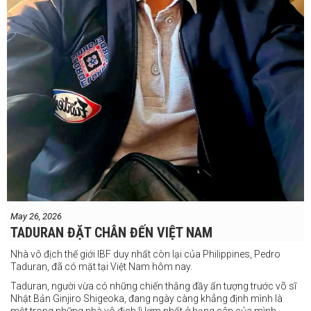
May 26, 2026
TADURAN ĐẶT CHÂN ĐẾN VIỆT NAM
Nhà vô địch thế giới IBF duy nhất còn lại của Philippines, Pedro
Taduran, đã có mặt tại Việt Nam hôm nay.
Taduran, người vừa có những chiến thắng đầy ấn tượng trước võ sĩ
Nhật Bản Ginjiro Shigeoka, đang ngày càng khẳng định mình là