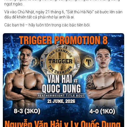
ngọt ngào.
Và vào Chủ Nhật, ngày 21 tháng 6, "Sát thủ Hà Nội" sẽ bước lên sàn
đấu để khiến tất cả phải nhớ lại anh là ai.
Các bạn trẻ – hãy luôn tôn trọng các bậc tiền bối.