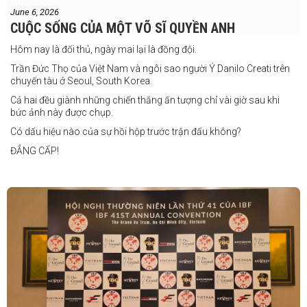
"Tôi tự tin rằng mình sẽ giành chiến
June 6, 2026
thắng. Sau trận đấu này, tôi cũng đã có
CUỘC SỐNG CỦA MỘT VÕ SĨ QUYỀN ANH
một trận đấu khác được lên lịch tại
Philippines
Hôm nay là đối thủ, ngày mai lại là đồng đội.
Trần Đức Thọ của Việt Nam và ngôi sao người Ý Danilo Creati trên
chuyến tàu ở Seoul, South Korea.
Cả hai đều giành những chiến thắng ấn tượng chỉ vài giờ sau khi
bức ảnh này được chụp.
Có dấu hiệu nào của sự hồi hộp trước trận đấu không?
ĐẲNG CẤP!
vào tháng 8.
"Tôi biết mình bắt đầu sự nghiệp quyền Anh nhà nghề khá muộn, vì
vậy tôi phải trân trọng và nắm bắt mọi cơ hội đến với mình."
FIGHTS IN THE CITY