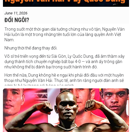
June 11, 2026
ĐỔI NGÔI?
Trong suốt một thời gian dài tưởng chừng như vô tận, Nguyễn Văn
Hải luôn là một trong những tên tuổi lớn của làng quyền Anh Việt
Nam.
Nhưng thời thế đang thay đổi.
Võ sĩ trẻ triển vọng đến từ Sài Gòn, Ly Quốc Dung, đã âm thầm xây
dựng thành tích chuyên nghiệp bất bại 4-0 — và anh ấy trông gần
như không thể bị đánh bại trong suốt hành trình đó.
Hơn thế nữa, Dung không hề e ngại khi phải đối đầu với một huyền
thoại như Nguyễn Văn Hải. Thực tế, anh tin rằng người đàn anh sẽ
sớm bị bỏ lại trong cái bóng của mình.
Dung nói rằng anh quá nhanh, quá khó nắm bắt, và đơn giản là quá
điển trai đối với “Hanoi Hitman”.
Và biết đâu anh ấy đúng.
Chúng ta sẽ có câu trả lời vào Chủ Nhật, ngày 21 tháng 6