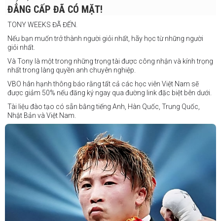
Daniel Balois vs Sherwin Andes
ĐẲNG CẤP ĐÃ CÓ MẶT!
Các trận bổ sung
TONY WEEKS ĐÃ ĐẾN.
Cristobal Jr. Legane vs TBA
Nếu bạn muốn trở thành người giỏi nhất, hãy học từ những người
Vincent Siordia vs Kresler Tenorio
giỏi nhất.
Jeffer Rhoy Mendoza vs Eranio Pisador
Và Tony là một trong những trọng tài được công nhận và kính trọng
nhất trong làng quyền anh chuyên nghiệp.
Mikko Camingawan vs Rovick Embuscado
VBO hân hạnh thông báo rằng tất cả các học viên Việt Nam sẽ
Meredy Michael vs Aisah Alico
được giảm 50% nếu đăng ký ngay qua đường link đặc biệt bên dưới.
Ian Carl Muyso vs Marvin Zamora
Tài liệu đào tạo có sẵn bằng tiếng Anh, Hàn Quốc, Trung Quốc,
Franz Carl Muyso vs Ariel Antonio
Nhật Bản và Việt Nam.
Hãy rủ bạn bè và gia đình cùng tham gia để tận hưởng một ngày
Số lượng chỗ có hạn, hãy nhanh tay đăng ký!
tuyệt vời và chứng kiến QUYỀN ANH Ở ĐỈNH CAO NHẤT!
Link đăng ký: