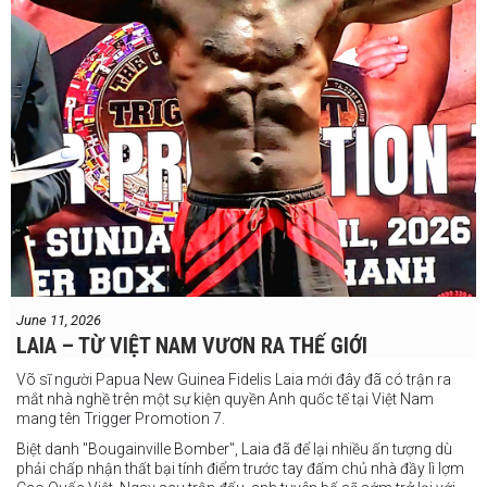
June 11, 2026
LAIA – TỪ VIỆT NAM VƯƠN RA THẾ GIỚI
Võ sĩ người Papua New Guinea Fidelis Laia mới đây đã có trận ra
mắt nhà nghề trên một sự kiện quyền Anh quốc tế tại Việt Nam
mang tên Trigger Promotion 7.
Biệt danh "Bougainville Bomber", Laia đã để lại nhiều ấn tượng dù
phải chấp nhận thất bại tính điểm trước tay đấm chủ nhà đầy lì lợm