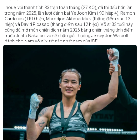
Inoue, với thành tích 33 trận toàn thắng (27 KO), đã thi đấu bốn lần
trong năm 2025, lần lượt đánh bại Ye Joon Kim (KO hiệp 4), Ramon
Cardenas (TKO hiệp, Murodjon Akhmadaliev (thắng điểm sau 12
hiệp) và David Picasso (thắng điểm sau 12 hiệp). Võ sĩ 33 tuổi này
cũng đã mở màn chiến dịch năm 2026 bằng chiến thắng tính điểm
trước Junto Nakatani và sẽ nhận giải thưởng Jersey Joe Walcott
dành cho Nam võ sĩ xuất sắc nhất năm của IBF.
Trong khi đó, Katie Taylor sẽ được trao danh hiệu Nữ võ sĩ xuất sắc
nhất năm.
Dù chỉ thi đấu một trận trong năm 2025, nhưng đó lại là một trong
những màn trình diễn ấn tượng nhất trong sự nghiệp lẫy lừng với
thành tích 25 thắng - 1 thua (6 KO) của Taylor. Cô đã đánh bại đối
thủ lâu năm Amanda Serrano bằng chiến thắng tính điểm đồng
thuận trong trận thứ ba — và có thể là cuối cùng — của cặp đấu này
tại Madison Square Garden vào tháng 7.
Chiến thắng này nối tiếp hai trận thắng gây nhiều tranh cãi trước
Serrano vào các năm 2022 và 2024. Tuy nhiên lần này, không còn
bất kỳ nghi ngờ nào khi Taylor hoàn toàn vượt trội trong suốt 10
hiệp đấu.
Sẽ còn thêm nhiều thông tin sắp được cập nhật