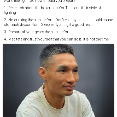
world title fight. So how should you prepare?
1. Research about the boxers on YouTube and their style of
fighting.
2. No drinking the night before. Don't eat anything that could cause
stomach discomfort. Sleep early and get a good rest.
3. Prepare all your gears the night before.
4. Meditate and trust yourself that you can do it. It is not the time
for self doubt.
5. Conduct yourself as if you are on the world stage for a world
championship fight. Remeber that everyone is watching.
6. It's ok to make a mistake but its not okay to hesitate. When you
make a call, make it loud and clear.
Know that it is not about you. It's about ensuring the safety and the
fairness for the boxers who put their lives in the ring. At the end,
what Tony Weeks said during the Referee training seminar
encapsulates it well. "You do it for the love and respect of the
sport".
#professionalboxing
#proboxingreferee
#IBF
#Tonyweeks