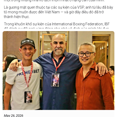
một trong những nhà vô địch lì lợm nhất ở hạng cân của mình.
Là gương mặt quen thuộc tại các sự kiện của VSP, anh từ lâu đã bày
tỏ mong muốn được đến Việt Nam — và giờ đây điều đó đã trở
thành hiện thực.
Trong khuôn khổ sự kiện của International Boxing Federation, IBF
đã dành sự đãi ngộ xứng đáng cho nhà vô địch của mình khi đưa
Taduran đến Việt Nam bằng vé hạng thương gia.
Một chuyến đi hoàn toàn xứng đáng cho một “chiến binh đường xa”
thực thụ
May 26, 2026