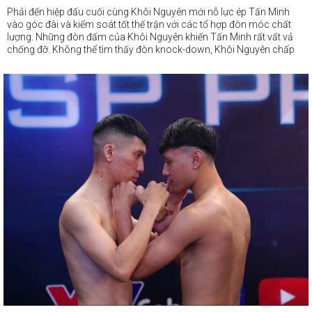
Phải đến hiệp đấu cuối cùng Khôi Nguyên mới nỗ lực ép Tấn Minh
vào góc đài và kiểm soát tốt thế trận với các tổ hợp đòn móc chất
lượng. Những đòn đấm của Khôi Nguyên khiến Tấn Minh rất vất vả
chống đỡ. Không thể tìm thấy đòn knock-down, Khôi Nguyên chấp
nhận thua chung cuộc khi cả 3 giám định chấm thắng cho Tấn Minh
(39-37, 39-37, 39-37).
Như vậy Tấn Minh đã có chiến thắng đầu tiên khi ra mắt sàn boxing
chuyên nghiệp VSP Pro.
#webthethao
#vsp
#boxing
#vsppro