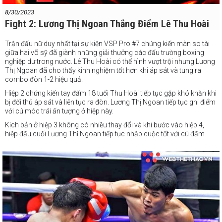
8/30/2023
Fight 2: Lương Thị Ngoan Thắng Điểm Lê Thu Hoài
Trận đấu nữ duy nhất tại sự kiện VSP Pro #7 chứng kiến màn so tài
giữa hai võ sỹ đã giành những giải thưởng các đấu trường boxing
nghiệp dư trong nước. Lê Thu Hoài có thể hình vượt trội nhưng Lương
Thị Ngoan đã cho thấy kinh nghiệm tốt hơn khi áp sát và tung ra
combo đòn 1-2 hiệu quả.
Hiệp 2 chứng kiến tay đấm 18 tuổi Thu Hoài tiếp tục gặp khó khăn khi
bị đối thủ áp sát và liên tục ra đòn. Lương Thị Ngoan tiếp tục ghi điểm
với cú móc trái ấn tượng ở hiệp này.
Kịch bản ở hiệp 3 không có nhiều thay đổi và khi bước vào hiệp 4,
hiệp đấu cuối Lương Thị Ngoan tiếp tục nhập cuộc tốt với cú đấm
thẳng tay và đòn móc phải chất lượng. Thu Hoài gần như chỉ lùi và
né đón.
Không bất ngờ khi Lương Thị Ngoan thắng điểm tuyệt đối 3-0 (40-36,
40-36, 40-36) qua đó có trận thứ 2 toàn thắng trên đấu trường boxing
chuyên nghiệp VSP Pro.
#webthethao
#vsp
#boxing