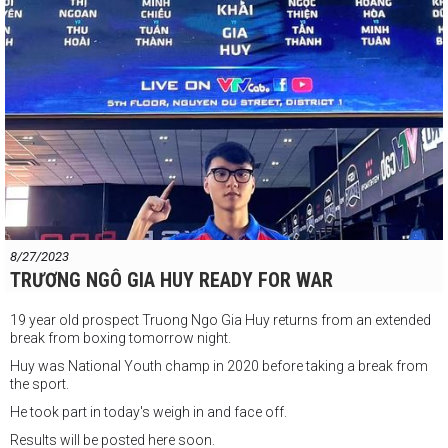
8/27/2023
TRƯƠNG NGÔ GIA HUY READY FOR WAR
19 year old prospect Truong Ngo Gia Huy returns from an extended
break from boxing tomorrow night.
Huy was National Youth champ in 2020 before taking a break from
the sport.
He took part in today's weigh in and face off.
Results will be posted here soon.