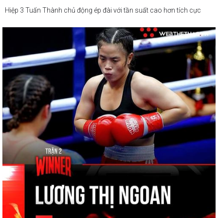
Hiệp 3 Tuấn Thành chủ động ép đài với tần suất cao hơn tích cực
tung ra các tổ hợp đòn. Những tình huống Tuấn Thành ép được đối
thủ vào ring và ra đòn jab, móc trúng đích giúp anh ghi điểm. Phải
đến cuối hiệp khi Tuấn Thành bị mất đà tấn công trong tư thế chúi
đầu về phía trước Minh Chiều mới có đòn đấm khá nguy hiểm.
Hiệp 4 thế trận trở nên cân bằng khi Minh Chiều đáp trả đòn tích cực
hơn và phá thế trận dồn ép của Tuấn Thành. Một số tình huống khiêu
khích của Tuấn Thành đã khiến khán giả sau đó ồ lên thích thú khi
Minh Chiều đáp trả với combo đòn đấm móc cực gắt.
Kết thúc 4 hiệp đấu Tuấn Thành giành phần thắng bằng tính điểm
đồng thuận (39-37, 39-37, 39-37).
#webthethao
#vsp
#boxing
#vsppro