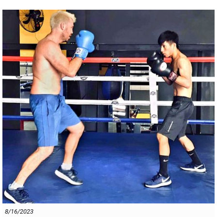
improved rival in Tran Tan Quang Dao.
The Hanoi boxer showed great sturdiness under pressure, because
Dao arguably put on the best boxing performance of the night.
Courtesy of his improvement, the match up between Nguyễn Khắc
Dũng and southpaw Truong Hai Bien shapes as one of the most
interesting this Saturday night.
Bien is on debut, but has an extensive kickboxing and muay thai
background, and the reports from Binh Duong are that he will be well
suited to the professional boxing arena.
This fight has been elevated to the main undercard, and be in no
doubt that these two hard headed warriors will do it justice !
8/16/2023