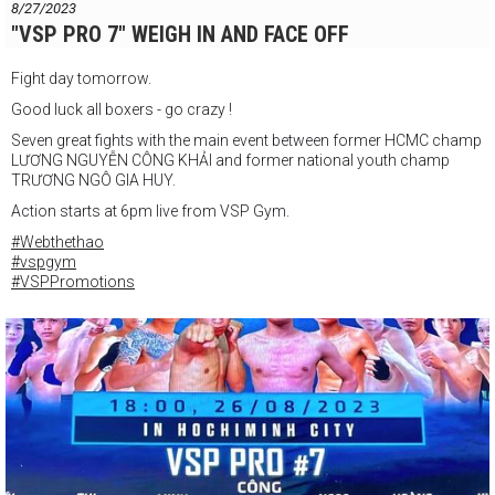
8/27/2023
"VSP PRO 7" WEIGH IN AND FACE OFF
Fight day tomorrow.
Good luck all boxers - go crazy !
Seven great fights with the main event between former HCMC champ
LƯƠNG NGUYỄN CÔNG KHẢI and former national youth champ
TRƯƠNG NGÔ GIA HUY.
Action starts at 6pm live from VSP Gym.
#Webthethao
#vspgym
#VSPPromotions
#boxingvietnam
#vspboxing