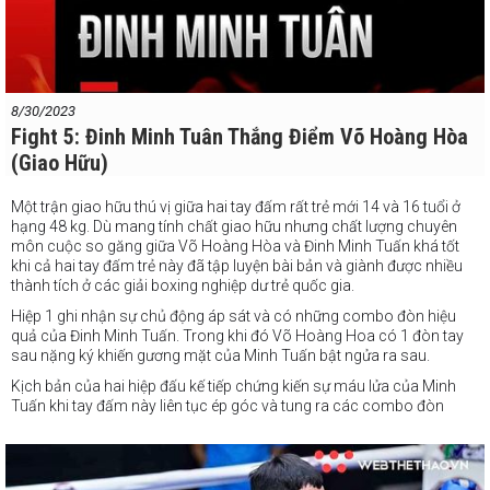
8/30/2023
Fight 5: Đinh Minh Tuân Thắng Điểm Võ Hoàng Hòa
(giao Hữu)
Một trận giao hữu thú vị giữa hai tay đấm rất trẻ mới 14 và 16 tuổi ở
hạng 48 kg. Dù mang tính chất giao hữu nhưng chất lượng chuyên
môn cuộc so găng giữa Võ Hoàng Hòa và Đinh Minh Tuấn khá tốt
khi cả hai tay đấm trẻ này đã tập luyện bài bản và giành được nhiều
thành tích ở các giải boxing nghiệp dư trẻ quốc gia.
Hiệp 1 ghi nhận sự chủ động áp sát và có những combo đòn hiệu
quả của Đinh Minh Tuấn. Trong khi đó Võ Hoàng Hoa có 1
đòn tay
sau nặng ký khiến gương mặt của Minh Tuấn bật ngửa ra sau.
Kịch bản của hai hiệp đấu kế tiếp chứng kiến sự máu lửa của Minh
Tuấn khi tay đấm này liên tục ép góc và tung ra các combo đòn
móc cực nhanh. Dẫu vậy, Hoàng Hoa cũng có những cú trả đòn tay
sau chất lượng.
Bước ngoặt chỉ đến ở nửa cuối hiệp 4 khi trong tình huống ép góc