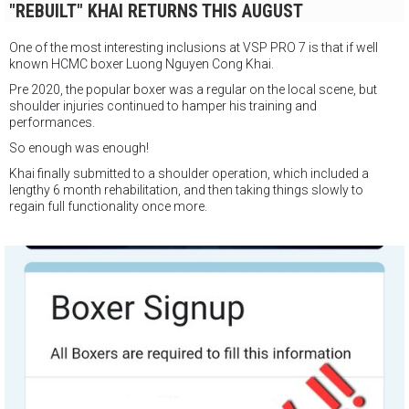
"REBUILT" KHAI RETURNS THIS AUGUST
One of the most interesting inclusions at VSP PRO 7 is that if well
known HCMC boxer Luong Nguyen Cong Khai.
Pre 2020, the popular boxer was a regular on the local scene, but
shoulder injuries continued to hamper his training and
performances.
So enough was enough!
Khai finally submitted to a shoulder operation, which included a
lengthy 6 month rehabilitation, and then taking things slowly to
regain full functionality once more.
And the news is GOOD !
King Khai is back on August 26th, and by all reports, he is ready to
create havoc in the ring.!!