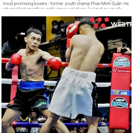
most promising boxers - former youth champ Phan Minh Quân. He
returned last month in vastly improved shape, but met an equally
improved rival in Tran Tan Quang Dao.
The Hanoi boxer showed great sturdiness under pressure, because
Dao arguably put on the best boxing performance of the night.
Courtesy of his improvement, the match up between Nguyễn Khắc
Dũng and southpaw Truong Hai Bien shapes as one of the most
interesting this Saturday night.
Bien is on debut, but has an extensive kickboxing and muay thai
background, and the reports from Binh Duong are that he will be well
suited to the professional boxing arena.
This fight has been elevated to the main undercard, and be in no
doubt that these two hard headed warriors will do it justice !