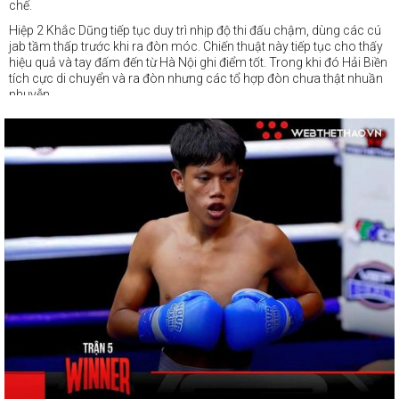
chế.
Hiệp 2 Khắc Dũng tiếp tục duy trì nhịp độ thi đấu chậm, dùng các cú
jab tầm thấp trước khi ra đòn móc. Chiến
thuật này tiếp tục cho thấy
hiệu quả và tay đấm đến từ Hà Nội ghi điểm tốt. Trong khi đó Hải Biền
tích cực di chuyển và ra đòn nhưng các tổ hợp đòn chưa thật nhuần
nhuyễn.
Kịch bản ở 2 hiệp cuối không có đột biến dù Khắc Dũng tiếp tục giữ
nhịp đánh chậm vì thể lực đi xuống. Hải Biền không thể tận dụng
được lợi thế sức trẻ, ngược lại, thi thoảng anh còn dính đòn đấm
over-hand từ phía đối thủ. Trụ vững đến giây cuối cùng, Khắc Dũng
đã có phần thưởng xứng đáng là chiến thắng đồng thuận (39-37, 39-
37, 39-37).
#webthethao
#vsp
#boxing
#vsppro