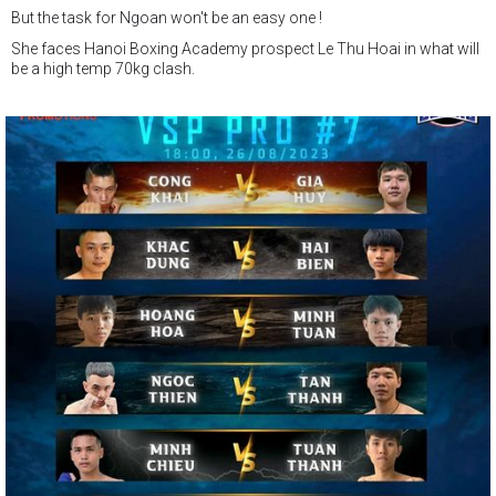
But the task for Ngoan won't be an easy one !
She faces Hanoi Boxing Academy prospect Le Thu Hoai in what will
be a high temp 70kg clash.
Hoai started in boxing in 2019, and has already achieved a silver
medal in the club tournament 2022, a bronze medal in the youth
tournament 2022, and a bronze medal in the club tournament 2023.
And she is only 17 years of age.
Big potential these two girls.
Great fight !!!