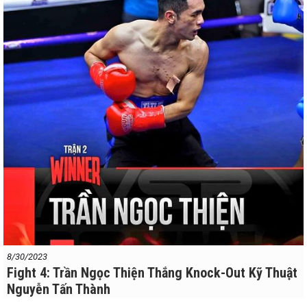
Minh Tuấn đấm móc tay trái khiến Hoàng Hoa loạng choạng mất
thằng bằng trước khi dính tiếp cú móc phải cực nặng từ đối thủ khiến
trọng tài buộc phải dừng đếm. Dù không thể thắng knock-out nhưng
chung cuộc Minh Tuấn vẫn giành thắng điểm đồng thuận với tỷ số 3-
0.
#webthethao
#vsp
#boxing
#vsppro
8/30/2023
Fight 4: Trần Ngọc Thiện Thắng Knock-Out Kỹ Thuật
Nguyễn Tấn Thành