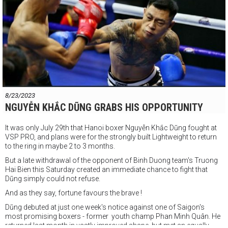
8/23/2023
NGUYỄN KHẮC DŨNG GRABS HIS OPPORTUNITY
It was only July 29th that Hanoi boxer Nguyễn Khắc Dũng fought at
VSP PRO, and plans were for the strongly built Lightweight to return
to the ring in maybe 2 to 3 months.
But a late withdrawal of the opponent of Binh Duong team's Truong
Hai Bien this Saturday created an immediate chance to fight that
Dũng simply could not refuse.
And as they say, fortune favours the brave !
Dũng debuted at just one week's notice against one of Saigon's
most promising boxers - former youth champ Phan Minh Quân. He
returned last month in vastly improved shape, but met an equally