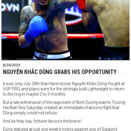
Live from VSP Gym HCMC.
8/24/2023
NGUYỄN KHẮC DŨNG GRABS HIS OPPORTUNITY
It was only July 29th that Hanoi boxer Nguyễn Khắc Dũng fought at
VSP PRO, and plans were for the strongly built Lightweight to return
to the ring in maybe 2 to 3 months.
But a late withdrawal of the opponent of Binh Duong team's Truong
Hai Bien this Saturday created an immediate chance to fight that
Dũng simply could not refuse.
And as they say, fortune favours the brave !
Dũng debuted at just one week's notice against one of Saigon's