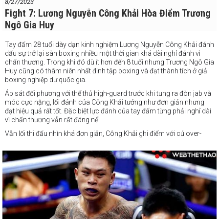
8/27/2023
Fight 7: Lương Nguyễn Công Khải Hòa Điểm Trương
Ngô Gia Huy
Tay đấm 28 tuổi dày dạn kinh nghiệm Lương Nguyễn Công Khải đánh
dấu sự trở lại sàn boxing nhiều một thời gian khá dài nghỉ đánh vì
chấn thương. Trong khi đó dù ít hơn đến 8 tuổi nhưng Trương Ngô Gia
Huy cũng có thâm niên nhất định tập boxing và đạt thành tích ở giải
boxing nghiệp dư quốc gia.
Áp sát đối phương với thể thủ high-guard trước khi tung ra đòn jab và
móc cực nặng, lối đánh của Công Khải tưởng như đơn giản nhưng
đạt
hiệu quả rất tốt. Đặc biệt lực đánh của tay đấm từng phải nghỉ dài
vì chấn thương vẫn rất đáng nể.
Vẫn lối thi đấu nhìn khá đơn giản, Công Khải ghi điểm với cú over-
hand nặng ký trúng mặt đối thủ ngay đầu hiệp 2.Trong khi đó, ở
những tình huống bị ép góc tay đấm trẻ Gia Huy cũng có những tình
huống trả đòn bằng combo đấm móc trúng đích, nhưng lực đánh
còn khá khiêm tốn.
Hiệp 3 chứng kiến võ sỹ trẻ Gia Huy tích cực di chuyển và ra đòn
nhưng những đòn đánh của anh thường đi trúng đôi găng đã thủ thế
sẵn của Công Khải. Ngược lại, dù ra đòn ít hơn nhưng Công Khải có
những cú over-hand, móc phải thực sự nặng ký và chất lượng.