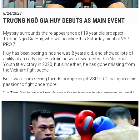
8/24/2023
TRƯƠNG NGÔ GIA HUY DEBUTS AS MAIN EVENT
Mystery surrounds the re-appearance of 19 year old prospect
Truong Ngo Gia Huy, who will headline this Saturday night at VSP
PRO 7.
Huy has been boxing since he was 8 years old, and showed lots of
ability at an early age. His training was rewarded with a National
Youth title victory in 2020, but since then, he has gone missing from
the Vietnam fight scene.
But it was from seeing friends competing at VSP PRO that ignited his
passion to fight once more :
"Le Tien Dat is one of my friends from boxing in the amateurs, and I
am very excited to see him perform so well in the pro boxing. He is
really impressive. It gives me a lot of motivation to do well. Now it's
my turn to shine !"
Huy is prepared by the Ho Ch Minh Boxing Club and has a difficult
task on debut. He faces experienced resuming boxer, former city
champion Nguyễn Luong Cong Khai.
"VSP PRO 7" Saturday August 26th Starts 6pm