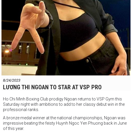
#boxingvietnam
8/24/2023
LƯƠNG THI NGOAN TO STAR AT VSP PRO
Ho Chi Minh Boxing Club prodigy Ngoan returns to VSP Gym this
Saturday night with ambitions to add to her classy debut win in the
professional ranks.
A bronze medal winner at the national championships, Ngoan was
impressive beating the feisty Huynh Ngoc Yen Phuong back in June
of this year.