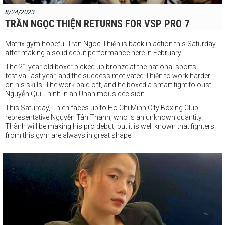
8/24/2023
TRẦN NGỌC THIỆN RETURNS FOR VSP PRO 7
Matrix gym hopeful Tran Ngoc Thiện is back in action this Saturday,
after making a solid debut performance here in February.
The 21 year old boxer picked up bronze at the national sports
festival last year, and the success motivated Thiện to work harder
on his skills. The work paid off, and he boxed a smart fight to oust
Nguyễn Qui Thịnh in an Unanimous decision.
This Saturday, Thien faces up to Ho Chi Minh City Boxing Club
representative
Nguyễn Tân Thành, who is an unknown quantity.
Thành will be making his pro debut, but it is well known that fighters
from this gym are always in great shape.
But the confidence coming from Matrix is big, and they are warning
everyone to expect a vastly improved Tran Ngọc Thiện this Saturday
night.
Doors open 6pm. Please arrive early.
#vsppromotions
#vspgym
#vspboxing
#Webthethao