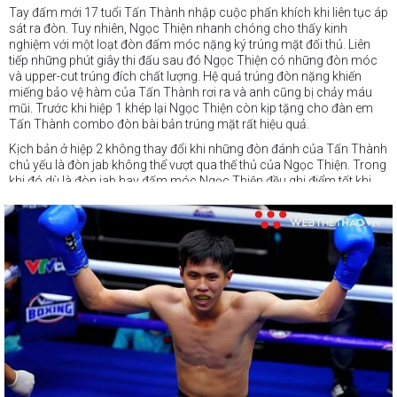
Tay đấm mới 17 tuổi Tấn Thành nhập cuộc phấn khích khi liên tục áp
sát ra đòn. Tuy nhiên, Ngọc Thiện nhanh chóng cho thấy kinh
nghiệm với một loạt đòn đấm móc nặng ký trúng mặt đối thủ. Liên
tiếp những phút giây thi đấu sau đó Ngọc Thiện có những đòn móc
và upper-cut trúng đích chất lượng. Hệ quả trúng đòn nặng khiến
miếng bảo vệ hàm của Tấn Thành rơi ra và anh cũng bị chảy máu
mũi. Trước khi hiệp 1 khép lại Ngọc Thiện
còn kịp tặng cho đàn em
Tấn Thành combo đòn bài bản trúng mặt rất hiệu quả.
Kịch bản ở hiệp 2 không thay đổi khi những đòn đánh của Tấn Thành
chủ yếu là đòn jab không thể vượt qua thế thủ của Ngọc Thiện. Trong
khi đó dù là đòn jab hay đấm móc Ngọc Thiện đều ghi điểm tốt khi
đều ghim trúng phần mặt đối thủ. Trọng tài thậm chí phải dừng trận
đấu để bác sỹ kiểm tra vết thương của Tấn Thành khi gương mặt anh
đổ máu khá nhiều.
Hiệp 3 mới trôi qua 1 phút Tấn Thành lại dính các đòn móc và tay
sau khá nặng vào vùng giữa mặt. Ngay sau tình huống trận đấu đã
phải dừng lại và phần thắng knock-out kỹ thuật được tuyên cho tay
đấm của Matrix Boxing Trần Ngọc Thiện.
#webthethao
#vsp
#boxing
#vsppro