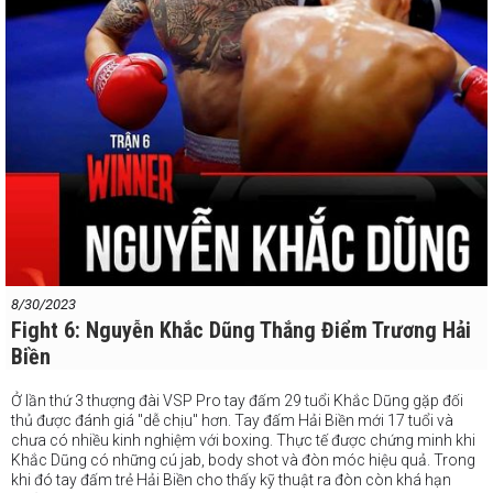
Hiệp đấu hai tay đấm vẫn không đẩy cao nhịp độ. Công Khải lộ rõ thể
lực đi xuống và những đòn over-hand của anh cũng không còn tạo
ra đột biến. Trong khi đó Gia Huy có những combo đấm móc phản
đòn hiệu quả. Đây là hiệp đấu tay đấm 19 tuổi có lẽ là tìm thấy nhiều
nhất đòn đấm trúng đích nhất trong cuộc so găng này.
Với việc cả hai không thể tìm thấy đòn knock-down và kịch bản trận
đấu khá cân bằng, không ngạc nhiên khi 2/3 giám định chấm điểm
hòa 38-38 và màn so găng giữa Công Khải vs. Gia Huy được thông
báo kết quả hòa.
#webthethao
#vsp
#boxing
#vsppro
8/30/2023
Fight 6: Nguyễn Khắc Dũng Thắng Điểm Trương Hải
Biền
Ở lần thứ 3 thượng đài VSP Pro tay đấm 29 tuổi Khắc Dũng gặp đối
thủ được đánh giá "dễ chịu" hơn. Tay đấm Hải Biền mới 17 tuổi và
chưa có nhiều kinh nghiệm với boxing. Thực tế được chứng minh khi
Khắc Dũng có những cú jab, body shot và đòn móc hiệu quả. Trong
khi đó tay đấm trẻ Hải Biền cho thấy kỹ thuật ra đòn còn khá hạn