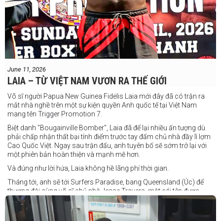
June 11, 2026
LAIA – TỪ VIỆT NAM VƯƠN RA THẾ GIỚI
Võ sĩ người Papua New Guinea Fidelis Laia mới đây đã có trận ra
mắt nhà nghề trên một sự kiện quyền Anh quốc tế tại Việt Nam
mang tên Trigger Promotion 7.
Biệt danh "Bougainville Bomber", Laia đã để lại nhiều ấn tượng dù
phải chấp nhận thất bại tính điểm trước tay đấm chủ nhà đầy lì lợm
Cao Quốc Việt. Ngay sau trận đấu, anh tuyên bố sẽ sớm trở lại với
một phiên bản hoàn thiện và mạnh mẽ hơn.
Và đúng như lời hứa, Laia không hề lãng phí thời gian.
Tháng tới, anh sẽ tới Surfers Paradise, bang Queensland (Úc) để
thượng đài cùng võ sĩ chủ nhà Jesse Travers, một cái tên được
đánh giá là có thực lực nhưng vẫn chưa nhận được sự chú ý tương
xứng.