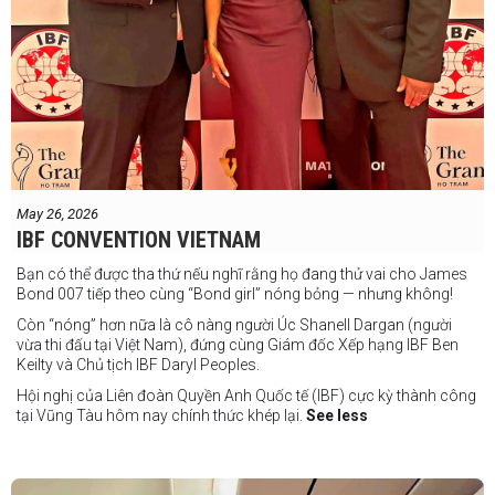
May 26, 2026
IBF CONVENTION VIETNAM
Bạn có thể được tha thứ nếu nghĩ rằng họ đang thử vai cho James
Bond 007 tiếp theo cùng “Bond girl” nóng bỏng — nhưng không!
Còn “nóng” hơn nữa là cô nàng người Úc Shanell Dargan (người
vừa thi đấu tại Việt Nam), đứng cùng Giám đốc Xếp hạng IBF Ben
Keilty và Chủ tịch IBF Daryl Peoples.
Hội nghị của Liên đoàn Quyền Anh Quốc tế (IBF) cực kỳ thành công
tại Vũng Tàu hôm nay chính thức khép lại.
See less