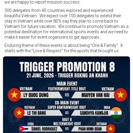
Địa điểm: Mantra on View, Surfers Paradise, Queensland, Úc
See
we are happy to report mission success.
less
300 delegates from 40 countries explored and experienced
beautiful Vietnam. We expect over 150 delegates to extend their
stay in Vietnam while over 80% say they plan to come back to
Vietnam for future vacation. We continue to promote Vietnam as a
potential destination for international sports events and we need to
make it easier for event organizers to get approvals.
Enduring theme of these events is about being "One & Family". It
starts with the "Love & Respect" for the sports that brought us
together. To help each other get better, to share experiences, and
remembering that it is all about protecting the safety of the boxers
in and out of the ring. It is not about power over them but rather
power to serve, guide, advice, and respect the path they chose. We
strive to make it a little smoother and safer.
VBO is pleased to welcome
Vietnam Boxing Federation - VBF
to join the convention in the organizing committee. We are joining
hands to restart professional boxing in Vietnam. Stay stuned.
We will release more photos once IBF has had the chance to
review them and release it officially.
#ibfconvention
#grandhotram