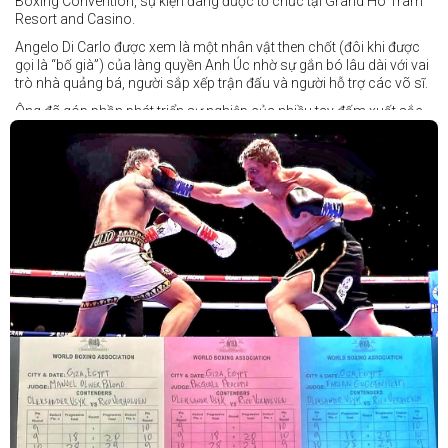
Boxing Convention, sự kiện đang được tổ chức tại Grand Ho Tram
Resort and Casino.
Angelo Di Carlo được xem là một nhân vật then chốt (đôi khi được
gọi là “bố già”) của làng quyền Anh Úc nhờ sự gắn bó lâu dài với vai
trò nhà quảng bá, người sắp xếp trận đấu và người hỗ trợ các võ sĩ.
Ông đã góp phần phát triển sự nghiệp của nhiều tay đấm xuất sắc,
gần đây nhất là cựu vô địch thế giới Liam Paro.