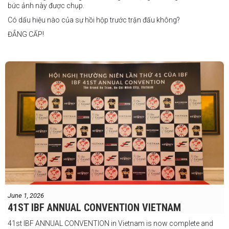
bức ảnh này được chụp.
Có dấu hiệu nào của sự hồi hộp trước trận đấu không?
ĐẲNG CẤP!
vào tháng 8.
"Tôi biết mình bắt đầu sự nghiệp quyền Anh nhà nghề khá muộn, vì
vậy tôi phải trân trọng và nắm bắt mọi cơ hội đến với mình."
FIGHTS IN THE CITY
Được tổ chức bởi Jamie Myer Productions
Jesse Travers vs Fidelis Laia
Thông tin sự kiện:
June 1, 2026
Ngày: 18 tháng 7
41ST IBF ANNUAL CONVENTION VIETNAM
Thời gian: Từ 17:30
41st IBF ANNUAL CONVENTION in Vietnam is now complete and