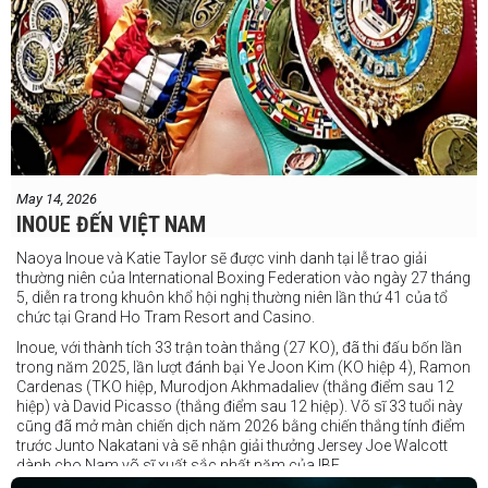
May 14, 2026
INOUE ĐẾN VIỆT NAM
Naoya Inoue và Katie Taylor sẽ được vinh danh tại lễ trao giải
thường niên của International Boxing Federation vào ngày 27 tháng
5, diễn ra trong khuôn khổ hội nghị thường niên lần thứ 41 của tổ
chức tại Grand Ho Tram Resort and Casino.
Inoue, với thành tích 33 trận toàn thắng (27 KO), đã thi đấu bốn lần
trong năm 2025, lần lượt đánh bại Ye Joon Kim (KO hiệp 4), Ramon
Cardenas (TKO hiệp, Murodjon Akhmadaliev (thắng điểm sau 12
hiệp) và David Picasso (thắng điểm sau 12 hiệp). Võ sĩ 33 tuổi này
cũng đã mở màn chiến dịch năm 2026 bằng chiến thắng tính điểm
trước Junto Nakatani và sẽ nhận giải thưởng Jersey Joe Walcott
dành cho Nam võ sĩ xuất sắc nhất năm của IBF.