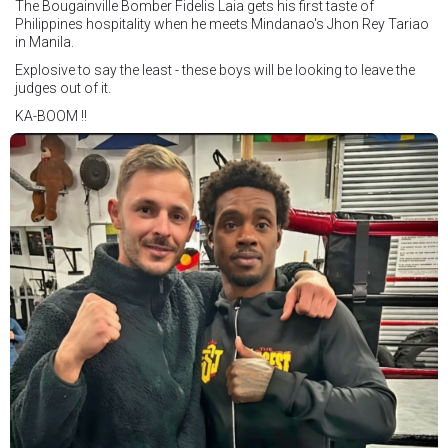
The Bougainville Bomber Fidelis Laia gets his first taste of
Philippines hospitality when he meets Mindanao's Jhon Rey Tariao
in Manila.
Explosive to say the least - these boys will be looking to leave the
judges out of it.
KA-BOOM !!