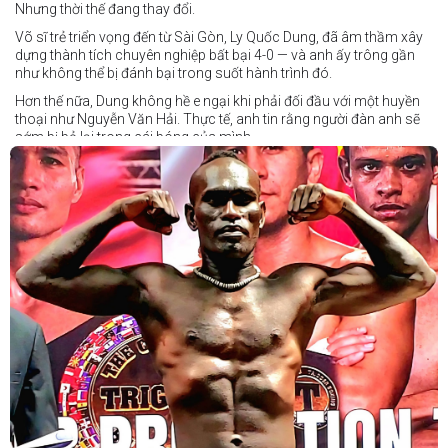
Nhưng thời thế đang thay đổi.
Võ sĩ trẻ triển vọng đến từ Sài Gòn, Ly Quốc Dung, đã âm thầm xây
dựng thành tích chuyên nghiệp bất bại 4-0 — và anh ấy trông gần
như không thể bị đánh bại trong suốt hành trình đó.
Hơn thế nữa, Dung không hề e ngại khi phải đối đầu với một huyền
thoại như Nguyễn Văn Hải. Thực tế, anh tin rằng người đàn anh sẽ
sớm bị bỏ lại trong cái bóng của mình.
Dung nói rằng anh quá nhanh, quá khó nắm bắt, và đơn giản là quá
điển trai đối với “Hanoi Hitman”.
Và biết đâu anh ấy đúng.
Chúng ta sẽ có câu trả lời vào Chủ Nhật, ngày 21 tháng 6