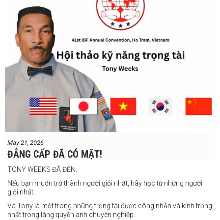
Junny Bugas vs Jeven Villacite
Claire Villarosa vs Felipe Tiempo
Các trận undercard
Jeff Santos vs Miller Alapormina
Yuga Ozaki vs Jonathan Refugio
Wesley Caga vs Sandy Volante
Ricson Hanginan vs Harry Omac
Salvador Gajana vs Wendel Babasol
Cherry Mae Rosas vs Charimae Salvador
Ronerick Ballesteros vs Pablito Canada
May 21, 2026
Daniel Balois vs Sherwin Andes
ĐẲNG CẤP ĐÃ CÓ MẶT!
Các trận bổ sung
TONY WEEKS ĐÃ ĐẾN.
Cristobal Jr. Legane vs TBA
Nếu bạn muốn trở thành người giỏi nhất, hãy học từ những người
Vincent Siordia vs Kresler Tenorio
giỏi nhất.
Jeffer Rhoy Mendoza vs Eranio Pisador
Và Tony là một trong những trọng tài được công nhận và kính trọng
nhất trong làng quyền anh chuyên nghiệp.
Mikko Camingawan vs Rovick Embuscado