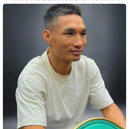
for self doubt.
5. Conduct yourself as if you are on the world stage for a world
championship fight. Remeber that everyone is watching.
6. It's ok to make a mistake but its not okay to hesitate. When you
make a call, make it loud and clear.
Know that it is not about you. It's about ensuring the safety and the
fairness for the boxers who put their lives in the ring. At the end,
what Tony Weeks said during the Referee training seminar
encapsulates it well. "You do it for the love and respect of the
sport".
#professionalboxing
#proboxingreferee
#IBF
#Tonyweeks