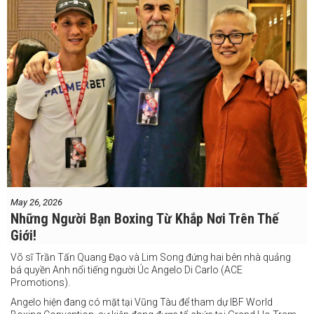
Một chuyến đi hoàn toàn xứng đáng cho một “chiến binh đường xa”
thực thụ
May 26, 2026
Những Người Bạn Boxing Từ Khắp Nơi Trên Thế
Giới!
Võ sĩ Trần Tấn Quang Đạo và Lim Song đứng hai bên nhà quảng
bá quyền Anh nổi tiếng người Úc Angelo Di Carlo (ACE
Promotions).
Angelo hiện đang có mặt tại Vũng Tàu để tham dự IBF World