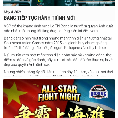
May 8, 2026
BANG TIẾP TỤC HÀNH TRÌNH MỚI
VSP có thể khẳng định rằng Le Thi Bang là nữ võ sĩ quyền Anh xuất
sắc nhất mà chúng tôi từng được chứng kiến tại Việt Nam.
Bang đã tạo nên một trong những màn trình diễn ấn tượng nhất tại
Southeast Asian Games năm 2015 khi giành huy chương vàng
trước đối thủ đẳng cấp thế giới người Philippines Nesthy Petecio.
Nếu muốn xem một màn trình diễn hoàn hảo về khoảng cách, thời
điểm ra đòn và góc đánh, hãy xem lại trận đấu đó. Đó thực sự là vẻ
đẹp của quyền Anh đỉnh cao.
Nhưng chiến thắng ấy đã diễn ra cách đây 11 năm, và sau một thời
gian dài rời xa sàn đấu, Bang đã bất ngờ trở lại vào tháng trước tại
Trigger Promotion 7.
Ở tuổi 33, Lê Thị Bằng quyết định chuyển sang thi đấu chuyên
nghiệp — và cô ngay lập tức tạo dấu ấn mạnh mẽ. Đối đầu với một
đối thủ trẻ tài năng của nước chủ nhà, Bang đã thể hiện sự điềm tĩnh
và sức mạnh để giành chiến thắng bằng knock-out kỹ thuật.
Tháng tới, cô sẽ tiếp tục thượng đài tại Trigger Promotion 8 ở Ho
Chi Minh City, nơi cô hướng tới thành tích 2-0 trong sự nghiệp