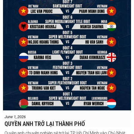
#vbo
#IBF
#VBF
#professionalboxing
#41stibfconvention
June 1, 2026
QUYỀN ANH TRỞ LẠI THÀNH PHỐ
Quyền anh chuyên nghiệp sẽ trở lại TP. Hồ Chí Minh vào Chủ Nhật