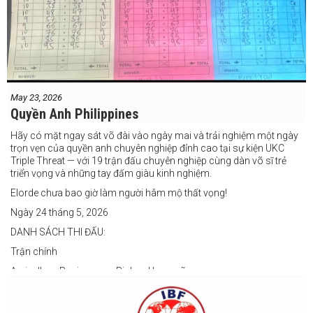
May 23, 2026
Quyền Anh Philippines
Hãy có mặt ngay sát võ đài vào ngày mai và trải nghiệm một ngày
trọn vẹn của quyền anh chuyên nghiệp đỉnh cao tại sự kiện UKC
Triple Threat — với 19 trận đấu chuyên nghiệp cùng dàn võ sĩ trẻ
triển vọng và những tay đấm giàu kinh nghiệm.
Elorde chưa bao giờ làm người hâm mộ thất vọng!
Ngày 24 tháng 5, 2026
DANH SÁCH THI ĐẤU:
Trận chính
Arvin Jhon Paciones vs Richard Laspoña
Các trận nổi bật
Zyvyr John Medecilo vs Tatsuro Nakashima