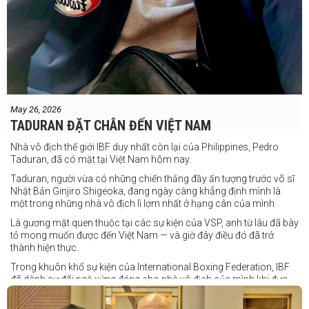
May 26, 2026
TADURAN ĐẶT CHÂN ĐẾN VIỆT NAM
Nhà vô địch thế giới IBF duy nhất còn lại của Philippines, Pedro
Taduran, đã có mặt tại Việt Nam hôm nay.
Taduran, người vừa có những chiến thắng đầy ấn tượng trước võ sĩ
Nhật Bản Ginjiro Shigeoka, đang ngày càng khẳng định mình là
một trong những nhà vô địch lì lợm nhất ở hạng cân của mình.
Là gương mặt quen thuộc tại các sự kiện của VSP, anh từ lâu đã bày
tỏ mong muốn được đến Việt Nam — và giờ đây điều đó đã trở
thành hiện thực.
Trong khuôn khổ sự kiện của International Boxing Federation, IBF
đã dành sự đãi ngộ xứng đáng cho nhà vô địch của mình khi đưa
Taduran đến Việt Nam bằng vé hạng thương gia.