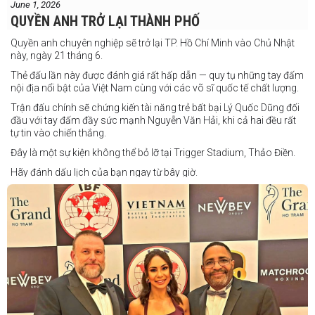
June 1, 2026
QUYỀN ANH TRỞ LẠI THÀNH PHỐ
Quyền anh chuyên nghiệp sẽ trở lại TP. Hồ Chí Minh vào Chủ Nhật
này, ngày 21 tháng 6.
Thẻ đấu lần này được đánh giá rất hấp dẫn — quy tụ những tay đấm
nội địa nổi bật của Việt Nam cùng với các võ sĩ quốc tế chất lượng.
Trận đấu chính sẽ chứng kiến tài năng trẻ bất bại Lý Quốc Dũng đối
đầu với tay đấm đầy sức mạnh Nguyễn Văn Hải, khi cả hai đều rất
tự tin vào chiến thắng.
Đây là một sự kiện không thể bỏ lỡ tại Trigger Stadium, Thảo Điền.
Hãy đánh dấu lịch của bạn ngay từ bây giờ.
Thông tin cập nhật sẽ sớm được công bố.