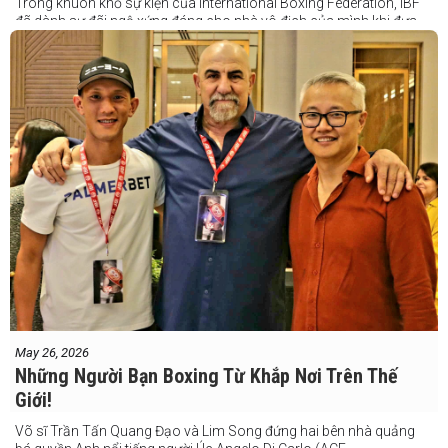
Trong khuôn khổ sự kiện của International Boxing Federation, IBF
đã dành sự đãi ngộ xứng đáng cho nhà vô địch của mình khi đưa
Taduran đến Việt Nam bằng vé hạng thương gia.
Một chuyến đi hoàn toàn xứng đáng cho một “chiến binh đường xa”
thực thụ
May 26, 2026
Những Người Bạn Boxing Từ Khắp Nơi Trên Thế
Giới!
Võ sĩ Trần Tấn Quang Đạo và Lim Song đứng hai bên nhà quảng