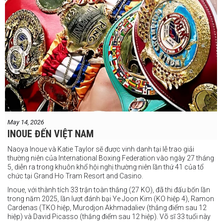
May 14, 2026
INOUE ĐẾN VIỆT NAM
Naoya Inoue và Katie Taylor sẽ được vinh danh tại lễ trao giải
thường niên của International Boxing Federation vào ngày 27 tháng
5, diễn ra trong khuôn khổ hội nghị thường niên lần thứ 41 của tổ
chức tại Grand Ho Tram Resort and Casino.
Inoue, với thành tích 33 trận toàn thắng (27 KO), đã thi đấu bốn lần
trong năm 2025, lần lượt đánh bại Ye Joon Kim (KO hiệp 4), Ramon
Cardenas (TKO hiệp, Murodjon Akhmadaliev (thắng điểm sau 12
hiệp) và David Picasso (thắng điểm sau 12 hiệp). Võ sĩ 33 tuổi này