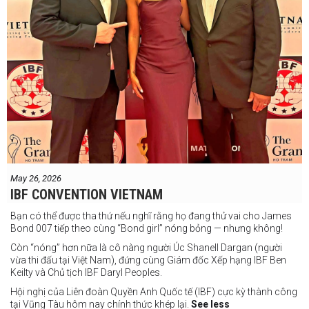
May 26, 2026
IBF CONVENTION VIETNAM
Bạn có thể được tha thứ nếu nghĩ rằng họ đang thử vai cho James
Bond 007 tiếp theo cùng “Bond girl” nóng bỏng — nhưng không!
Còn “nóng” hơn nữa là cô nàng người Úc Shanell Dargan (người
vừa thi đấu tại Việt Nam), đứng cùng Giám đốc Xếp hạng IBF Ben
Keilty và Chủ tịch IBF Daryl Peoples.
Hội nghị của Liên đoàn Quyền Anh Quốc tế (IBF) cực kỳ thành công
tại Vũng Tàu hôm nay chính thức khép lại.
See less