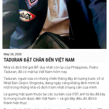
May 26, 2026
TADURAN ĐẶT CHÂN ĐẾN VIỆT NAM
Nhà vô địch thế giới IBF duy nhất còn lại của Philippines, Pedro
Taduran, đã có mặt tại Việt Nam hôm nay.
Taduran, người vừa có những chiến thắng đầy ấn tượng trước võ sĩ
Nhật Bản Ginjiro Shigeoka, đang ngày càng khẳng định mình là
một trong những nhà vô địch lì lợm nhất ở hạng cân của mình.
Là gương mặt quen thuộc tại các sự kiện của VSP, anh từ lâu đã bày
tỏ mong muốn được đến Việt Nam — và giờ đây điều đó đã trở
thành hiện thực.