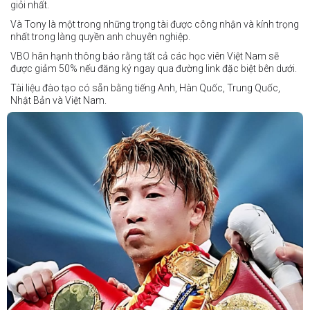
Vincent Siordia vs Kresler Tenorio
giỏi nhất.
Jeffer Rhoy Mendoza vs Eranio Pisador
Và Tony là một trong những trọng tài được công nhận và kính trọng
nhất trong làng quyền anh chuyên nghiệp.
Mikko Camingawan vs Rovick Embuscado
VBO hân hạnh thông báo rằng tất cả các học viên Việt Nam sẽ
Meredy Michael vs Aisah Alico
được giảm 50% nếu đăng ký ngay qua đường link đặc biệt bên dưới.
Ian Carl Muyso vs Marvin Zamora
Tài liệu đào tạo có sẵn bằng tiếng Anh, Hàn Quốc, Trung Quốc,
Franz Carl Muyso vs Ariel Antonio
Nhật Bản và Việt Nam.
Hãy rủ bạn bè và gia đình cùng tham gia để tận hưởng một ngày
Số lượng chỗ có hạn, hãy nhanh tay đăng ký!
tuyệt vời và chứng kiến QUYỀN ANH Ở ĐỈNH CAO NHẤT!
Link đăng ký: