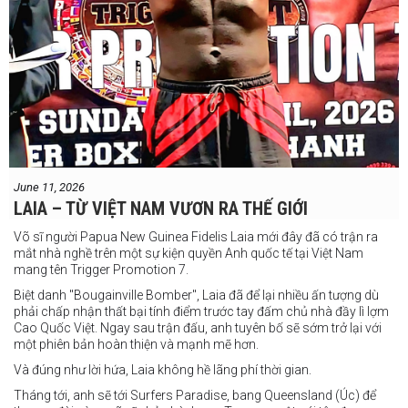
June 11, 2026
LAIA – TỪ VIỆT NAM VƯƠN RA THẾ GIỚI
Võ sĩ người Papua New Guinea Fidelis Laia mới đây đã có trận ra
mắt nhà nghề trên một sự kiện quyền Anh quốc tế tại Việt Nam
mang tên Trigger Promotion 7.
Biệt danh "Bougainville Bomber", Laia đã để lại nhiều ấn tượng dù
phải chấp nhận thất bại tính điểm trước tay đấm chủ nhà đầy lì lợm
Cao Quốc Việt. Ngay sau trận đấu, anh tuyên bố sẽ sớm trở lại với
một phiên bản hoàn thiện và mạnh mẽ hơn.
Và đúng như lời hứa, Laia không hề lãng phí thời gian.
Tháng tới, anh sẽ tới Surfers Paradise, bang Queensland (Úc) để