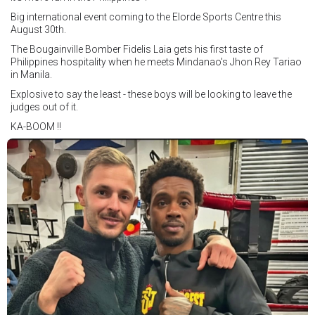
Big international event coming to the Elorde Sports Centre this
August 30th.
The Bougainville Bomber Fidelis Laia gets his first taste of
Philippines hospitality when he meets Mindanao's Jhon Rey Tariao
in Manila.
Explosive to say the least - these boys will be looking to leave the
judges out of it.
KA-BOOM !!