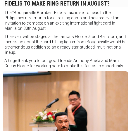
FIDELIS TO MAKE RING RETURN IN AUGUST?
The "Bougainville Bomber" Fidelis Laia is set to head to the
Philippines next month for a training camp and has received an
invitation to compete on an exciting international fight card in
Manila on 30th August.
The event will be staged at the famous Elorde Grand Ballroom, and
there is no doubt the hard-hitting fighter from Bougainville would be
a tremendous addition to an already star-studded, multi-national
lineup.
A huge thank you to our good friends Anthony Arieta and Mam
Cucuy Elorde for working hard to make this fantastic opportunity
possible.
We hope to have some exciting news to share very soon!