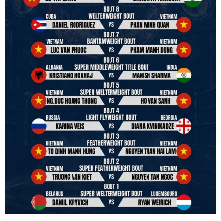
review them and release it officially.
#ibfconvention
#grandhotram
#vbo
#IBF
#VBF
#professionalboxing
#41stibfconvention