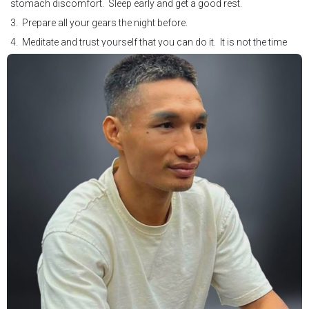
stomach discomfort. Sleep early and get a good rest.
3. Prepare all your gears the night before.
4. Meditate and trust yourself that you can do it. It is not the time
for self doubt.
5. Conduct yourself as if you are on the world stage for a world
championship fight. Remeber that everyone is watching.
6. It's ok to make a mistake but its not okay to hesitate. When you
make a call, make it loud and clear.
Know that it is not about you. It's about ensuring the safety and the
fairness for the boxers who put their lives in the ring. At the end,
what Tony Weeks said during the Referee training seminar
encapsulates it well. "You do it for the love and respect of the
sport".
#professionalboxing
#proboxingreferee
#IBF
#Tonyweeks