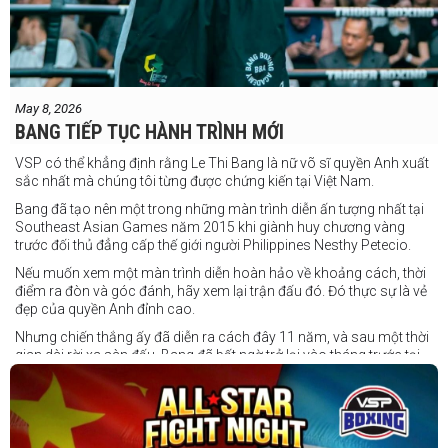
May 8, 2026
BANG TIẾP TỤC HÀNH TRÌNH MỚI
VSP có thể khẳng định rằng Le Thi Bang là nữ võ sĩ quyền Anh xuất
sắc nhất mà chúng tôi từng được chứng kiến tại Việt Nam.
Bang đã tạo nên một trong những màn trình diễn ấn tượng nhất tại
Southeast Asian Games năm 2015 khi giành huy chương vàng
trước đối thủ đẳng cấp thế giới người Philippines Nesthy Petecio.
Nếu muốn xem một màn trình diễn hoàn hảo về khoảng cách, thời
điểm ra đòn và góc đánh, hãy xem lại trận đấu đó. Đó thực sự là vẻ
đẹp của quyền Anh đỉnh cao.
Nhưng chiến thắng ấy đã diễn ra cách đây 11 năm, và sau một thời
gian dài rời xa sàn đấu, Bang đã bất ngờ trở lại vào tháng trước tại
Trigger Promotion 7.
Ở tuổi 33, Lê Thị Bằng quyết định chuyển sang thi đấu chuyên
nghiệp — và cô ngay lập tức tạo dấu ấn mạnh mẽ. Đối đầu với một
đối thủ trẻ tài năng của nước chủ nhà, Bang đã thể hiện sự điềm tĩnh