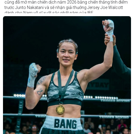
cũng đã mở màn chiến dịch năm 2026 bằng chiến thắng tính điểm
trước Junto Nakatani và sẽ nhận giải thưởng Jersey Joe Walcott
dành cho Nam võ sĩ xuất sắc nhất năm của IBF.
Trong khi đó, Katie Taylor sẽ được trao danh hiệu Nữ võ sĩ xuất sắc
nhất năm.
Dù chỉ thi đấu một trận trong năm 2025, nhưng đó lại là một trong
những màn trình diễn ấn tượng nhất trong sự nghiệp lẫy lừng với
thành tích 25 thắng - 1 thua (6 KO) của Taylor. Cô đã đánh bại đối
thủ lâu năm Amanda Serrano bằng chiến thắng tính điểm đồng
thuận trong trận thứ ba — và có thể là cuối cùng — của cặp đấu này
tại Madison Square Garden vào tháng 7.
Chiến thắng này nối tiếp hai trận thắng gây nhiều tranh cãi trước
Serrano vào các năm 2022 và 2024. Tuy nhiên lần này, không còn
bất kỳ nghi ngờ nào khi Taylor hoàn toàn vượt trội trong suốt 10
hiệp đấu.
Sẽ còn thêm nhiều thông tin sắp được cập nhật