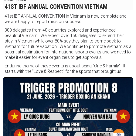
Ngày: 18 tháng 7
41ST IBF ANNUAL CONVENTION VIETNAM
Thời gian: Từ 17:30
41st IBF ANNUAL CONVENTION in Vietnam is now complete and
Địa điểm: Mantra on View, Surfers Paradise, Queensland, Úc
See
we are happy to report mission success.
less
300 delegates from 40 countries explored and experienced
beautiful Vietnam. We expect over 150 delegates to extend their
stay in Vietnam while over 80% say they plan to come back to
Vietnam for future vacation. We continue to promote Vietnam as a
potential destination for international sports events and we need to
make it easier for event organizers to get approvals.
Enduring theme of these events is about being "One & Family". It
starts with the "Love & Respect" for the sports that brought us
together. To help each other get better, to share experiences, and
remembering that it is all about protecting the safety of the boxers
in and out of the ring. It is not about power over them but rather
power to serve, guide, advice, and respect the path they chose. We
strive to make it a little smoother and safer.
VBO is pleased to welcome
Vietnam Boxing Federation - VBF
to join the convention in the organizing committee. We are joining
hands to restart professional boxing in Vietnam. Stay stuned.
We will release more photos once IBF has had the chance to