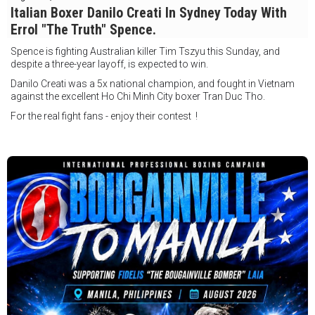
Italian Boxer Danilo Creati In Sydney Today With
Errol "The Truth" Spence.
Spence is fighting Australian killer Tim Tszyu this Sunday, and
despite a three-year layoff, is expected to win.
Danilo Creati was a 5x national champion, and fought in Vietnam
against the excellent Ho Chi Minh City boxer Tran Duc Tho.
For the real fight fans - enjoy their contest !