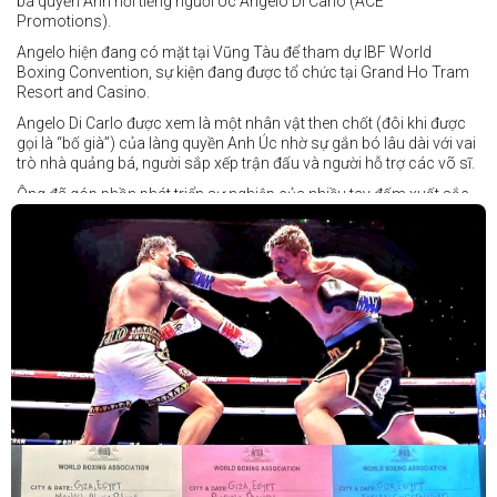
bá quyền Anh nổi tiếng người Úc Angelo Di Carlo (ACE
Promotions).
Angelo hiện đang có mặt tại Vũng Tàu để tham dự IBF World
Boxing Convention, sự kiện đang được tổ chức tại Grand Ho Tram
Resort and Casino.
Angelo Di Carlo được xem là một nhân vật then chốt (đôi khi được
gọi là “bố già”) của làng quyền Anh Úc nhờ sự gắn bó lâu dài với vai
trò nhà quảng bá, người sắp xếp trận đấu và người hỗ trợ các võ sĩ.
Ông đã góp phần phát triển sự nghiệp của nhiều tay đấm xuất sắc,
gần đây nhất là cựu vô địch thế giới Liam Paro.