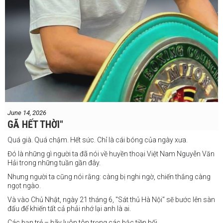
June 14, 2026
GÃ HẾT THỜI"
Quá già. Quá chậm. Hết sức. Chỉ là cái bóng của ngày xưa.
Đó là những gì người ta đã nói về huyền thoại Việt Nam Nguyễn Văn
Hải trong những tuần gần đây.
Nhưng người ta cũng nói rằng: càng bị nghi ngờ, chiến thắng càng
ngọt ngào.
Và vào Chủ Nhật, ngày 21 tháng 6, "Sát thủ Hà Nội" sẽ bước lên sàn
đấu để khiến tất cả phải nhớ lại anh là ai.
Các bạn trẻ – hãy luôn tôn trọng các bậc tiền bối.