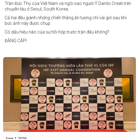
Trần Đức Thọ của Việt Nam và ngôi sao người Ý Danilo Creati trên
chuyến tàu ở Seoul, South Korea.
Cả hai đều giành những chiến thắng ấn tượng chỉ vài giờ sau khi
bức ảnh này được chụp.
Có dấu hiệu nào của sự hồi hộp trước trận đấu không?
ĐẲNG CẤP!
vào tháng 8.
"Tôi biết mình bắt đầu sự nghiệp quyền Anh nhà nghề khá muộn, vì
vậy tôi phải trân trọng và nắm bắt mọi cơ hội đến với mình."
FIGHTS IN THE CITY
Được tổ chức bởi Jamie Myer Productions
Jesse Travers vs Fidelis Laia
Thông tin sự kiện:
June 1, 2026