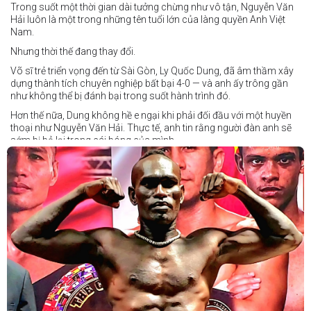
Trong suốt một thời gian dài tưởng chừng như vô tận, Nguyễn Văn
Hải luôn là một trong những tên tuổi lớn của làng quyền Anh Việt
Nam.
Nhưng thời thế đang thay đổi.
Võ sĩ trẻ triển vọng đến từ Sài Gòn, Ly Quốc Dung, đã âm thầm xây
dựng thành tích chuyên nghiệp bất bại 4-0 — và anh ấy trông gần
như không thể bị đánh bại trong suốt hành trình đó.
Hơn thế nữa, Dung không hề e ngại khi phải đối đầu với một huyền
thoại như Nguyễn Văn Hải. Thực tế, anh tin rằng người đàn anh sẽ
sớm bị bỏ lại trong cái bóng của mình.
Dung nói rằng anh quá nhanh, quá khó nắm bắt, và đơn giản là quá
điển trai đối với “Hanoi Hitman”.
Và biết đâu anh ấy đúng.
Chúng ta sẽ có câu trả lời vào Chủ Nhật, ngày 21 tháng 6