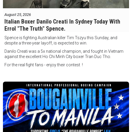
August 25, 2026
Italian Boxer Danilo Creati In Sydney Today With
Errol "The Truth" Spence.
Spence is fighting Australian killer Tim Tszyu this Sunday, and
despite a three-year layoff, is expected to win.
Danilo Creati was a 5x national champion, and fought in Vietnam
against the excellent Ho Chi Minh City boxer Tran Duc Tho.
For the real fight fans - enjoy their contest !