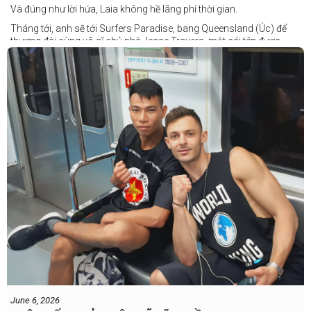
Và đúng như lời hứa, Laia không hề lãng phí thời gian.
Tháng tới, anh sẽ tới Surfers Paradise, bang Queensland (Úc) để
thượng đài cùng võ sĩ chủ nhà Jesse Travers, một cái tên được
đánh giá là có thực lực nhưng vẫn chưa nhận được sự chú ý tương
xứng.
Travers sở hữu nền tảng nghiệp dư rất đáng nể và từ lâu đã được
xem là một võ sĩ giàu tiềm năng. Trong quá khứ, anh từng có những
trận đấu rất sít sao với các đối thủ chất lượng như Clay Waterman
và Steve Spark.
Sau bảy năm rời xa võ đài, Travers trở lại thi đấu vào tháng 4 năm
nay và ngay lập tức gây ấn tượng mạnh khi hạ gục Blake Payne
ngay trong hiệp đầu tiên. Giờ đây, anh sẽ hướng tới việc nối dài đà
thăng tiến đó khi đối đầu với vị khách đến từ Papua New Guinea.
Tuy nhiên, Laia không hề e ngại thử thách phía trước.
"Đây là cơ hội tuyệt vời để tôi bước thêm một bước trên con đường
sự nghiệp," Laia chia sẻ.
"Tôi sẽ tăng hạng cân để đấu với võ sĩ người Úc này, nhưng điều đó
không thành vấn đề vì trước đây tôi đã từng thi đấu ở hạng cân đó.
"Tôi tự tin rằng mình sẽ giành chiến
June 6, 2026
thắng. Sau trận đấu này, tôi cũng đã có