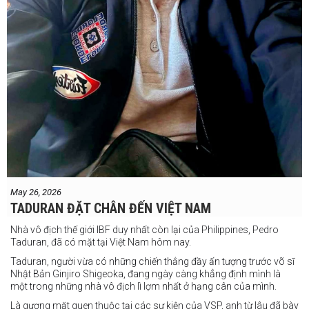
May 26, 2026
TADURAN ĐẶT CHÂN ĐẾN VIỆT NAM
Nhà vô địch thế giới IBF duy nhất còn lại của Philippines, Pedro
Taduran, đã có mặt tại Việt Nam hôm nay.
Taduran, người vừa có những chiến thắng đầy ấn tượng trước võ sĩ
Nhật Bản Ginjiro Shigeoka, đang ngày càng khẳng định mình là
một trong những nhà vô địch lì lợm nhất ở hạng cân của mình.
Là gương mặt quen thuộc tại các sự kiện của VSP, anh từ lâu đã bày