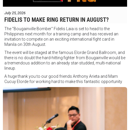
July 25, 2026
FIDELIS TO MAKE RING RETURN IN AUGUST?
The "Bougainville Bomber" Fidelis Laia is set to head to the
Philippines next month for a training camp and has received an
invitation to compete on an exciting international fight card in
Manila on 30th August.
The event will be staged at the famous Elorde Grand Ballroom, and
there is no doubt the hard-hitting fighter from Bougainville would be
a tremendous addition to an already star-studded, multi-national
lineup.
A huge thank you to our good friends Anthony Arieta and Mam
Cucuy Elorde for working hard to make this fantastic opportunity
possible.
We hope to have some exciting news to share very soon!