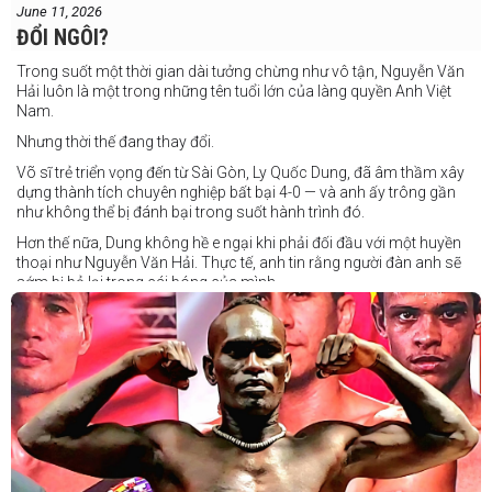
June 11, 2026
ĐỔI NGÔI?
Trong suốt một thời gian dài tưởng chừng như vô tận, Nguyễn Văn
Hải luôn là một trong những tên tuổi lớn của làng quyền Anh Việt
Nam.
Nhưng thời thế đang thay đổi.
Võ sĩ trẻ triển vọng đến từ Sài Gòn, Ly Quốc Dung, đã âm thầm xây
dựng thành tích chuyên nghiệp bất bại 4-0 — và anh ấy trông gần
như không thể bị đánh bại trong suốt hành trình đó.
Hơn thế nữa, Dung không hề e ngại khi phải đối đầu với một huyền
thoại như Nguyễn Văn Hải. Thực tế, anh tin rằng người đàn anh sẽ
sớm bị bỏ lại trong cái bóng của mình.
Dung nói rằng anh quá nhanh, quá khó nắm bắt, và đơn giản là quá
điển trai đối với “Hanoi Hitman”.
Và biết đâu anh ấy đúng.
Chúng ta sẽ có câu trả lời vào Chủ Nhật, ngày 21 tháng 6