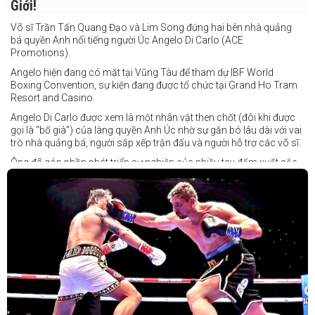
Giới!
Võ sĩ Trần Tấn Quang Đạo và Lim Song đứng hai bên nhà quảng
bá quyền Anh nổi tiếng người Úc Angelo Di Carlo (ACE
Promotions).
Angelo hiện đang có mặt tại Vũng Tàu để tham dự IBF World
Boxing Convention, sự kiện đang được tổ chức tại Grand Ho Tram
Resort and Casino.
Angelo Di Carlo được xem là một nhân vật then chốt (đôi khi được
gọi là “bố già”) của làng quyền Anh Úc nhờ sự gắn bó lâu dài với vai
trò nhà quảng bá, người sắp xếp trận đấu và người hỗ trợ các võ sĩ.
Ông đã góp phần phát triển sự nghiệp của nhiều tay đấm xuất sắc,
gần đây nhất là cựu vô địch thế giới Liam Paro.