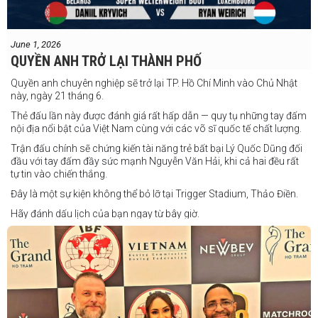
June 1, 2026
QUYỀN ANH TRỞ LẠI THÀNH PHỐ
Quyền anh chuyên nghiệp sẽ trở lại TP. Hồ Chí Minh vào Chủ Nhật
này, ngày 21 tháng 6.
Thẻ đấu lần này được đánh giá rất hấp dẫn — quy tụ những tay đấm
nội địa nổi bật của Việt Nam cùng với các võ sĩ quốc tế chất lượng.
Trận đấu chính sẽ chứng kiến tài năng trẻ bất bại Lý Quốc Dũng đối
đầu với tay đấm đầy sức mạnh Nguyễn Văn Hải, khi cả hai đều rất
tự tin vào chiến thắng.
Đây là một sự kiện không thể bỏ lỡ tại Trigger Stadium, Thảo Điền.
Hãy đánh dấu lịch của bạn ngay từ bây giờ.
Thông tin cập nhật sẽ sớm được công bố.