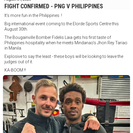
FIGHT CONFIRMED - PNG V PHILIPPINES
It's more fun in the Philippines !
Big international event coming to the Elorde Sports Centre this
August 30th.
The Bougainville Bomber Fidelis Laia gets his first taste of
Philippines hospitality when he meets Mindanao's Jhon Rey Tariao
in Manila.
Explosive to say the least - these boys will be looking to leave the
judges out of it.
KA-BOOM !!