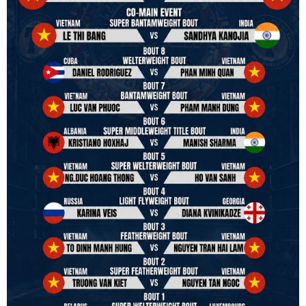
hands to restart professional boxing in Vietnam. Stay stuned.
We will release more photos once IBF has had the chance to
review them and release it officially.
#ibfconvention
#grandhotram
#vbo
#IBF
#VBF
#professionalboxing
#41stibfconvention