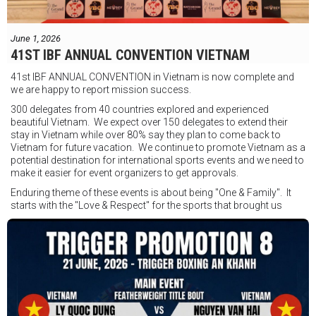
Jesse Travers vs Fidelis Laia
Thông tin sự kiện:
June 1, 2026
Ngày: 18 tháng 7
41ST IBF ANNUAL CONVENTION VIETNAM
Thời gian: Từ 17:30
41st IBF ANNUAL CONVENTION in Vietnam is now complete and
Địa điểm: Mantra on View, Surfers Paradise, Queensland, Úc
See
we are happy to report mission success.
less
300 delegates from 40 countries explored and experienced
beautiful Vietnam. We expect over 150 delegates to extend their
stay in Vietnam while over 80% say they plan to come back to
Vietnam for future vacation. We continue to promote Vietnam as a
potential destination for international sports events and we need to
make it easier for event organizers to get approvals.
Enduring theme of these events is about being "One & Family". It
starts with the "Love & Respect" for the sports that brought us
together. To help each other get better, to share experiences, and
remembering that it is all about protecting the safety of the boxers
in and out of the ring. It is not about power over them but rather
power to serve, guide, advice, and respect the path they chose. We
strive to make it a little smoother and safer.
VBO is pleased to welcome
Vietnam Boxing Federation - VBF
to join the convention in the organizing committee. We are joining