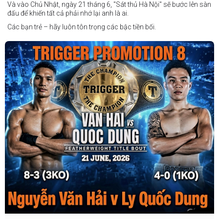
Và vào Chủ Nhật, ngày 21 tháng 6, "Sát thủ Hà Nội" sẽ bước lên sàn
đấu để khiến tất cả phải nhớ lại anh là ai.
Các bạn trẻ – hãy luôn tôn trọng các bậc tiền bối.