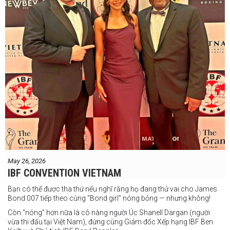
May 26, 2026
IBF CONVENTION VIETNAM
Bạn có thể được tha thứ nếu nghĩ rằng họ đang thử vai cho James
Bond 007 tiếp theo cùng “Bond girl” nóng bỏng — nhưng không!
Còn “nóng” hơn nữa là cô nàng người Úc Shanell Dargan (người
vừa thi đấu tại Việt Nam), đứng cùng Giám đốc Xếp hạng IBF Ben