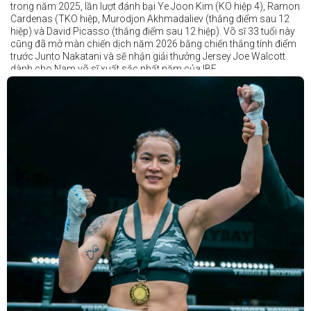
trong năm 2025, lần lượt đánh bại Ye Joon Kim (KO hiệp 4), Ramon
Cardenas (TKO hiệp, Murodjon Akhmadaliev (thắng điểm sau 12
hiệp) và David Picasso (thắng điểm sau 12 hiệp). Võ sĩ 33 tuổi này
cũng đã mở màn chiến dịch năm 2026 bằng chiến thắng tính điểm
trước Junto Nakatani và sẽ nhận giải thưởng Jersey Joe Walcott
dành cho Nam võ sĩ xuất sắc nhất năm của IBF.
Trong khi đó, Katie Taylor sẽ được trao danh hiệu Nữ võ sĩ xuất sắc
nhất năm.
Dù chỉ thi đấu một trận trong năm 2025, nhưng đó lại là một trong
những màn trình diễn ấn tượng nhất trong sự nghiệp lẫy lừng với
thành tích 25 thắng - 1 thua (6 KO) của Taylor. Cô đã đánh bại đối
thủ lâu năm Amanda Serrano bằng chiến thắng tính điểm đồng
thuận trong trận thứ ba — và có thể là cuối cùng — của cặp đấu này
tại Madison Square Garden vào tháng 7.
Chiến thắng này nối tiếp hai trận thắng gây nhiều tranh cãi trước
Serrano vào các năm 2022 và 2024. Tuy nhiên lần này, không còn
bất kỳ nghi ngờ nào khi Taylor hoàn toàn vượt trội trong suốt 10
hiệp đấu.
Sẽ còn thêm nhiều thông tin sắp được cập nhật