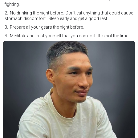
fighting.
2. No drinking the night before. Don't eat anything that could cause
stomach discomfort. Sleep early and get a good rest.
3. Prepare all your gears the night before.
4. Meditate and trust yourself that you can do it. It is not the time
for self doubt.
5. Conduct yourself as if you are on the world stage for a world
championship fight. Remeber that everyone is watching.
6. It's ok to make a mistake but its not okay to hesitate. When you
make a call, make it loud and clear.
Know that it is not about you. It's about ensuring the safety and the
fairness for the boxers who put their lives in the ring. At the end,
what Tony Weeks said during the Referee training seminar
encapsulates it well. "You do it for the love and respect of the
sport".
#professionalboxing
#proboxingreferee
#IBF
#Tonyweeks