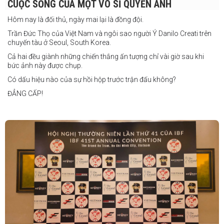
CUỘC SỐNG CỦA MỘT VÕ SĨ QUYỀN ANH
một trận đấu khác được lên lịch tại
Philippines
Hôm nay là đối thủ, ngày mai lại là đồng đội.
Trần Đức Thọ của Việt Nam và ngôi sao người Ý Danilo Creati trên
chuyến tàu ở Seoul, South Korea.
Cả hai đều giành những chiến thắng ấn tượng chỉ vài giờ sau khi
bức ảnh này được chụp.
Có dấu hiệu nào của sự hồi hộp trước trận đấu không?
ĐẲNG CẤP!
vào tháng 8.
"Tôi biết mình bắt đầu sự nghiệp quyền Anh nhà nghề khá muộn, vì
vậy tôi phải trân trọng và nắm bắt mọi cơ hội đến với mình."
FIGHTS IN THE CITY
Được tổ chức bởi Jamie Myer Productions