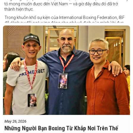
tỏ mong muốn được đến Việt Nam — và giờ đây điều đó đã trở
thành hiện thực.
Trong khuôn khổ sự kiện của International Boxing Federation, IBF
đã dành sự đãi ngộ xứng đáng cho nhà vô địch của mình khi đưa
Taduran đến Việt Nam bằng vé hạng thương gia.
Một chuyến đi hoàn toàn xứng đáng cho một “chiến binh đường xa”
thực thụ
May 26, 2026
Những Người Bạn Boxing Từ Khắp Nơi Trên Thế