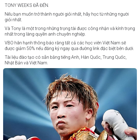
Các trận bổ sung
TONY WEEKS ĐÃ ĐẾN.
Cristobal Jr. Legane vs TBA
Nếu bạn muốn trở thành người giỏi nhất, hãy học từ những người
Vincent Siordia vs Kresler Tenorio
giỏi nhất.
Jeffer Rhoy Mendoza vs Eranio Pisador
Và Tony là một trong những trọng tài được công nhận và kính trọng
nhất trong làng quyền anh chuyên nghiệp.
Mikko Camingawan vs Rovick Embuscado
VBO hân hạnh thông báo rằng tất cả các học viên Việt Nam sẽ
Meredy Michael vs Aisah Alico
được giảm 50% nếu đăng ký ngay qua đường link đặc biệt bên dưới.
Ian Carl Muyso vs Marvin Zamora
Tài liệu đào tạo có sẵn bằng tiếng Anh, Hàn Quốc, Trung Quốc,
Franz Carl Muyso vs Ariel Antonio
Nhật Bản và Việt Nam.
Hãy rủ bạn bè và gia đình cùng tham gia để tận hưởng một ngày
Số lượng chỗ có hạn, hãy nhanh tay đăng ký!
tuyệt vời và chứng kiến QUYỀN ANH Ở ĐỈNH CAO NHẤT!
Link đăng ký: