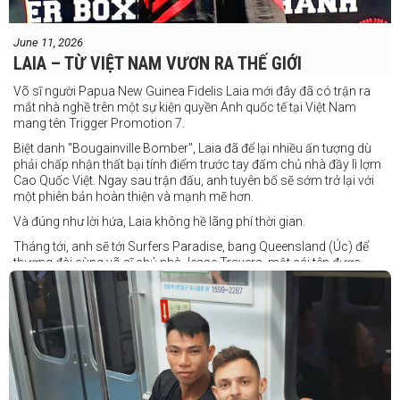
June 11, 2026
LAIA – TỪ VIỆT NAM VƯƠN RA THẾ GIỚI
Võ sĩ người Papua New Guinea Fidelis Laia mới đây đã có trận ra
mắt nhà nghề trên một sự kiện quyền Anh quốc tế tại Việt Nam
mang tên Trigger Promotion 7.
Biệt danh "Bougainville Bomber", Laia đã để lại nhiều ấn tượng dù
phải chấp nhận thất bại tính điểm trước tay đấm chủ nhà đầy lì lợm
Cao Quốc Việt. Ngay sau trận đấu, anh tuyên bố sẽ sớm trở lại với
một phiên bản hoàn thiện và mạnh mẽ hơn.
Và đúng như lời hứa, Laia không hề lãng phí thời gian.
Tháng tới, anh sẽ tới Surfers Paradise, bang Queensland (Úc) để
thượng đài cùng võ sĩ chủ nhà Jesse Travers, một cái tên được
đánh giá là có thực lực nhưng vẫn chưa nhận được sự chú ý tương
xứng.
Travers sở hữu nền tảng nghiệp dư rất đáng nể và từ lâu đã được
xem là một võ sĩ giàu tiềm năng. Trong quá khứ, anh từng có những
trận đấu rất sít sao với các đối thủ chất lượng như Clay Waterman
và Steve Spark.
Sau bảy năm rời xa võ đài, Travers trở lại thi đấu vào tháng 4 năm