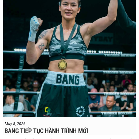
thủ lâu năm Amanda Serrano bằng chiến thắng tính điểm đồng
thuận trong trận thứ ba — và có thể là cuối cùng — của cặp đấu này
tại Madison Square Garden vào tháng 7.
Chiến thắng này nối tiếp hai trận thắng gây nhiều tranh cãi trước
Serrano vào các năm 2022 và 2024. Tuy nhiên lần này, không còn
bất kỳ nghi ngờ nào khi Taylor hoàn toàn vượt trội trong suốt 10
hiệp đấu.
Sẽ còn thêm nhiều thông tin sắp được cập nhật
May 8, 2026
BANG TIẾP TỤC HÀNH TRÌNH MỚI