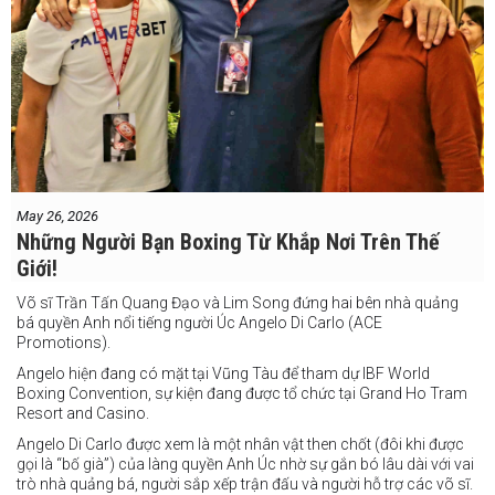
May 26, 2026
Những Người Bạn Boxing Từ Khắp Nơi Trên Thế
Giới!
Võ sĩ Trần Tấn Quang Đạo và Lim Song đứng hai bên nhà quảng
bá quyền Anh nổi tiếng người Úc Angelo Di Carlo (ACE
Promotions).
Angelo hiện đang có mặt tại Vũng Tàu để tham dự IBF World
Boxing Convention, sự kiện đang được tổ chức tại Grand Ho Tram
Resort and Casino.
Angelo Di Carlo được xem là một nhân vật then chốt (đôi khi được
gọi là “bố già”) của làng quyền Anh Úc nhờ sự gắn bó lâu dài với vai
trò nhà quảng bá, người sắp xếp trận đấu và người hỗ trợ các võ sĩ.