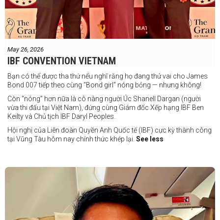
May 26, 2026
IBF CONVENTION VIETNAM
Bạn có thể được tha thứ nếu nghĩ rằng họ đang thử vai cho James
Bond 007 tiếp theo cùng “Bond girl” nóng bỏng — nhưng không!
Còn “nóng” hơn nữa là cô nàng người Úc Shanell Dargan (người
vừa thi đấu tại Việt Nam), đứng cùng Giám đốc Xếp hạng IBF Ben
Keilty và Chủ tịch IBF Daryl Peoples.
Hội nghị của Liên đoàn Quyền Anh Quốc tế (IBF) cực kỳ thành công
tại Vũng Tàu hôm nay chính thức khép lại.
See less