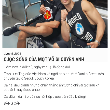
nay và ngay lập tức gây ấn tượng mạnh khi hạ gục Blake Payne
ngay trong hiệp đầu tiên. Giờ đây, anh sẽ hướng tới việc nối dài đà
thăng tiến đó khi đối đầu với vị khách đến từ Papua New Guinea.
Tuy nhiên, Laia không hề e ngại thử thách phía trước.
"Đây là cơ hội tuyệt vời để tôi bước thêm một bước trên con đường
sự nghiệp," Laia chia sẻ.
"Tôi sẽ tăng hạng cân để đấu với võ sĩ người Úc này, nhưng điều đó
không thành vấn đề vì trước đây tôi đã từng thi đấu ở hạng cân đó.
"Tôi tự tin rằng mình sẽ giành chiến
June 6, 2026
thắng. Sau trận đấu này, tôi cũng đã có
CUỘC SỐNG CỦA MỘT VÕ SĨ QUYỀN ANH
một trận đấu khác được lên lịch tại
Philippines
Hôm nay là đối thủ, ngày mai lại là đồng đội.
Trần Đức Thọ của Việt Nam và ngôi sao người Ý Danilo Creati trên
chuyến tàu ở Seoul, South Korea.
Cả hai đều giành những chiến thắng ấn tượng chỉ vài giờ sau khi
bức ảnh này được chụp.
Có dấu hiệu nào của sự hồi hộp trước trận đấu không?
ĐẲNG CẤP!
vào tháng 8.