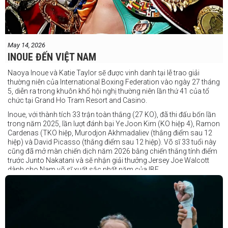
May 14, 2026
INOUE ĐẾN VIỆT NAM
Naoya Inoue và Katie Taylor sẽ được vinh danh tại lễ trao giải
thường niên của International Boxing Federation vào ngày 27 tháng
5, diễn ra trong khuôn khổ hội nghị thường niên lần thứ 41 của tổ
chức tại Grand Ho Tram Resort and Casino.
Inoue, với thành tích 33 trận toàn thắng (27 KO), đã thi đấu bốn lần
trong năm 2025, lần lượt đánh bại Ye Joon Kim (KO hiệp 4), Ramon
Cardenas (TKO hiệp, Murodjon Akhmadaliev (thắng điểm sau 12
hiệp) và David Picasso (thắng điểm sau 12 hiệp). Võ sĩ 33 tuổi này
cũng đã mở màn chiến dịch năm 2026 bằng chiến thắng tính điểm
trước Junto Nakatani và sẽ nhận giải thưởng Jersey Joe Walcott
dành cho Nam võ sĩ xuất sắc nhất năm của IBF.
Trong khi đó, Katie Taylor sẽ được trao danh hiệu Nữ võ sĩ xuất sắc
nhất năm.
Dù chỉ thi đấu một trận trong năm 2025, nhưng đó lại là một trong
những màn trình diễn ấn tượng nhất trong sự nghiệp lẫy lừng với
thành tích 25 thắng - 1 thua (6 KO) của Taylor. Cô đã đánh bại đối