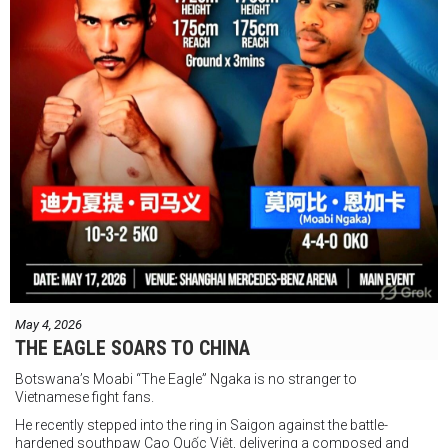
Le Thi Bang hoàn toàn có thể trở thành một trong những huyền
thoại thể thao vĩ đại nhất của đất nước.
May 4, 2026
THE EAGLE SOARS TO CHINA
Botswana’s Moabi “The Eagle” Ngaka is no stranger to
Vietnamese fight fans.
He recently stepped into the ring in Saigon against the battle-
hardened southpaw Cao Quốc Việt, delivering a composed and