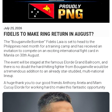
July 25, 2026
FIDELIS TO MAKE RING RETURN IN AUGUST?
The "Bougainville Bomber" Fidelis Laia is set to head to the
Philippines next month for a training camp and has received an
invitation to compete on an exciting international fight card in
Manila on 30th August.
The event will be staged at the famous Elorde Grand Ballroom, and
there is no doubt the hard-hitting fighter from Bougainville would be
a tremendous addition to an already star-studded, multi-national
lineup.
A huge thank you to our good friends Anthony Arieta and Mam
Cucuy Elorde for working hard to make this fantastic opportunity
possible.
We hope to have some exciting news to share very soon!