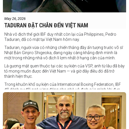
May 26, 2026
TADURAN ĐẶT CHÂN ĐẾN VIỆT NAM
Nhà vô địch thế giới IBF duy nhất còn lại của Philippines, Pedro
Taduran, đã có mặt tại Việt Nam hôm nay.
Taduran, người vừa có những chiến thắng đầy ấn tượng trước võ sĩ
Nhật Bản Ginjiro Shigeoka, đang ngày càng khẳng định mình là
một trong những nhà vô địch lì lợm nhất ở hạng cân của mình.
Là gương mặt quen thuộc tại các sự kiện của VSP, anh từ lâu đã bày
tỏ mong muốn được đến Việt Nam — và giờ đây điều đó đã trở
thành hiện thực.
Trong khuôn khổ sự kiện của International Boxing Federation, IBF
đã dành sự đãi ngộ xứng đáng cho nhà vô địch của mình khi đưa
Taduran đến Việt Nam bằng vé hạng thương gia.
Một chuyến đi hoàn toàn xứng đáng cho một “chiến binh đường xa”
thực thụ