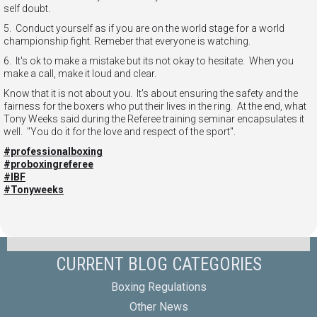
self doubt.
5. Conduct yourself as if you are on the world stage for a world
championship fight. Remeber that everyone is watching.
6. It's ok to make a mistake but its not okay to hesitate. When you
make a call, make it loud and clear.
Know that it is not about you. It's about ensuring the safety and the
fairness for the boxers who put their lives in the ring. At the end, what
Tony Weeks said during the Referee training seminar encapsulates it
well. "You do it for the love and respect of the sport".
#professionalboxing
#proboxingreferee
#IBF
#Tonyweeks
CURRENT BLOG CATEGORIES
Boxing Regulations
Other News