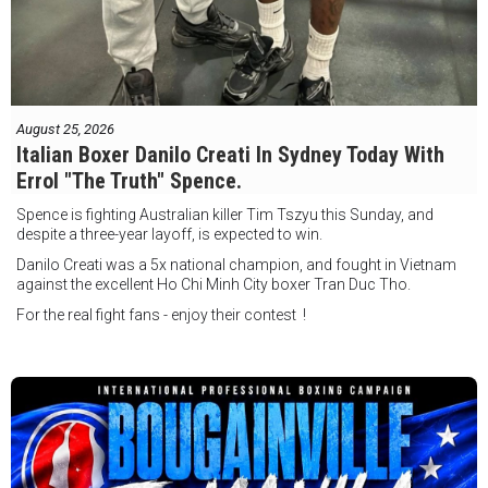
August 25, 2026
Italian Boxer Danilo Creati In Sydney Today With
Errol "The Truth" Spence.
Spence is fighting Australian killer Tim Tszyu this Sunday, and
despite a three-year layoff, is expected to win.
Danilo Creati was a 5x national champion, and fought in Vietnam
against the excellent Ho Chi Minh City boxer Tran Duc Tho.
For the real fight fans - enjoy their contest !