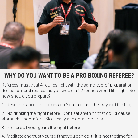
WHY DO YOU WANT TO BE A PRO BOXING REFEREE?
Referees must treat 4 rounds fight with the same level of preparation,
dedication, and respect as you would a 12 rounds world title fight. So
how should you prepare?
1. Research about the boxers on YouTube and their style of fighting.
2. No drinking the night before. Don't eat anything that could cause
stomach discomfort. Sleep early and get a good rest.
3. Prepare all your gears the night before.
4. Meditate and trust yourself that you can do it. It is not the time for