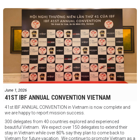
"Tôi biết mình bắt đầu sự nghiệp quyền Anh nhà nghề khá muộn, vì
vậy tôi phải trân trọng và nắm bắt mọi cơ hội đến với mình."
FIGHTS IN THE CITY
Được tổ chức bởi Jamie Myer Productions
Jesse Travers vs Fidelis Laia
Thông tin sự kiện:
June 1, 2026
Ngày: 18 tháng 7
41ST IBF ANNUAL CONVENTION VIETNAM
Thời gian: Từ 17:30
41st IBF ANNUAL CONVENTION in Vietnam is now complete and
Địa điểm: Mantra on View, Surfers Paradise, Queensland, Úc
See
we are happy to report mission success.
less
300 delegates from 40 countries explored and experienced
beautiful Vietnam. We expect over 150 delegates to extend their
stay in Vietnam while over 80% say they plan to come back to
Vietnam for future vacation. We continue to promote Vietnam as a