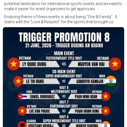
potential destination for international sports events and we need to
make it easier for event organizers to get approvals.
Enduring theme of these events is about being "One & Family". It
starts with the "Love & Respect" for the sports that brought us
together. To help each other get better, to share experiences, and
remembering that it is all about protecting the safety of the boxers
in and out of the ring. It is not about power over them but rather
power to serve, guide, advice, and respect the path they chose. We
strive to make it a little smoother and safer.
VBO is pleased to welcome
Vietnam Boxing Federation - VBF
to join the convention in the organizing committee. We are joining
hands to restart professional boxing in Vietnam. Stay stuned.
We will release more photos once IBF has had the chance to
review them and release it officially.
#ibfconvention
#grandhotram
#vbo
#IBF
#VBF
#professionalboxing
#41stibfconvention