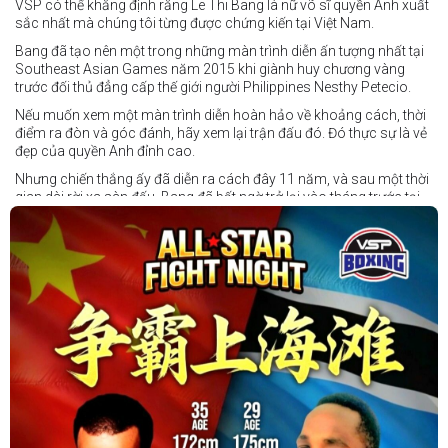
VSP có thể khẳng định rằng Le Thi Bang là nữ võ sĩ quyền Anh xuất
sắc nhất mà chúng tôi từng được chứng kiến tại Việt Nam.
Bang đã tạo nên một trong những màn trình diễn ấn tượng nhất tại
Southeast Asian Games năm 2015 khi giành huy chương vàng
trước đối thủ đẳng cấp thế giới người Philippines Nesthy Petecio.
Nếu muốn xem một màn trình diễn hoàn hảo về khoảng cách, thời
điểm ra đòn và góc đánh, hãy xem lại trận đấu đó. Đó thực sự là vẻ
đẹp của quyền Anh đỉnh cao.
Nhưng chiến thắng ấy đã diễn ra cách đây 11 năm, và sau một thời
gian dài rời xa sàn đấu, Bang đã bất ngờ trở lại vào tháng trước tại
Trigger Promotion 7.
Ở tuổi 33, Lê Thị Bằng quyết định chuyển sang thi đấu chuyên
nghiệp — và cô ngay lập tức tạo dấu ấn mạnh mẽ. Đối đầu với một
đối thủ trẻ tài năng của nước chủ nhà, Bang đã thể hiện sự điềm tĩnh
và sức mạnh để giành chiến thắng bằng knock-out kỹ thuật.
Tháng tới, cô sẽ tiếp tục thượng đài tại Trigger Promotion 8 ở Ho
Chi Minh City, nơi cô hướng tới thành tích 2-0 trong sự nghiệp
chuyên nghiệp khi chạm trán tay đấm người Ấn Độ bất bại Sandhya
Kanojia.
Con đường đến đỉnh cao luôn đầy thử thách — nhưng những gì
Bang thể hiện trong trận ra mắt cho thấy cô hoàn toàn có thể tạo
nên điều đặc biệt.