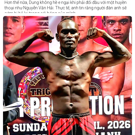
Hơn thế nữa, Dung không hề e ngại khi phải đối đầu với một huyền
thoại như Nguyễn Văn Hải. Thực tế, anh tin rằng người đàn anh sẽ
sớm bị bỏ lại trong cái bóng của mình.
Dung nói rằng anh quá nhanh, quá khó nắm bắt, và đơn giản là quá
điển trai đối với “Hanoi Hitman”.
Và biết đâu anh ấy đúng.
Chúng ta sẽ có câu trả lời vào Chủ Nhật, ngày 21 tháng 6