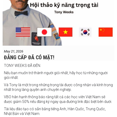
Jeff Santos vs Miller Alapormina
Yuga Ozaki vs Jonathan Refugio
Wesley Caga vs Sandy Volante
Ricson Hanginan vs Harry Omac
Salvador Gajana vs Wendel Babasol
Cherry Mae Rosas vs Charimae Salvador
Ronerick Ballesteros vs Pablito Canada
May 21, 2026
Daniel Balois vs Sherwin Andes
ĐẲNG CẤP ĐÃ CÓ MẶT!
Các trận bổ sung
TONY WEEKS ĐÃ ĐẾN.
Cristobal Jr. Legane vs TBA
Nếu bạn muốn trở thành người giỏi nhất, hãy học từ những người
Vincent Siordia vs Kresler Tenorio
giỏi nhất.
Jeffer Rhoy Mendoza vs Eranio Pisador
Và Tony là một trong những trọng tài được công nhận và kính trọng
nhất trong làng quyền anh chuyên nghiệp.
Mikko Camingawan vs Rovick Embuscado
VBO hân hạnh thông báo rằng tất cả các học viên Việt Nam sẽ
Meredy Michael vs Aisah Alico
được giảm 50% nếu đăng ký ngay qua đường link đặc biệt bên dưới.
Ian Carl Muyso vs Marvin Zamora
Tài liệu đào tạo có sẵn bằng tiếng Anh, Hàn Quốc, Trung Quốc,
Franz Carl Muyso vs Ariel Antonio
Nhật Bản và Việt Nam.