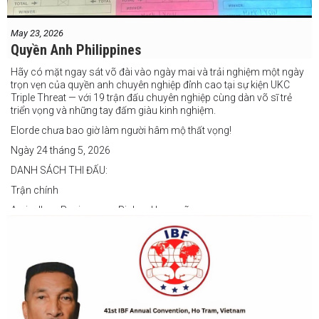
May 23, 2026
Quyền Anh Philippines
Hãy có mặt ngay sát võ đài vào ngày mai và trải nghiệm một ngày
trọn vẹn của quyền anh chuyên nghiệp đỉnh cao tại sự kiện UKC
Triple Threat — với 19 trận đấu chuyên nghiệp cùng dàn võ sĩ trẻ
triển vọng và những tay đấm giàu kinh nghiệm.
Elorde chưa bao giờ làm người hâm mộ thất vọng!
Ngày 24 tháng 5, 2026
DANH SÁCH THI ĐẤU:
Trận chính
Arvin Jhon Paciones vs Richard Laspoña
Các trận nổi bật
Zyvyr John Medecilo vs Tatsuro Nakashima
Junny Bugas vs Jeven Villacite
Claire Villarosa vs Felipe Tiempo
Các trận undercard