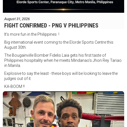
August 31, 2026
FIGHT CONFIRMED - PNG V PHILIPPINES
It's more fun in the Philippines !
Big international event coming to the Elorde Sports Centre this
August 30th.
The Bougainville Bomber Fidelis Laia gets his first taste of
Philippines hospitality when he meets Mindanao's Jhon Rey Tariao
in Manila.
Explosive to say the least - these boys will be looking to leave the
judges out of it.
KA-BOOM !!