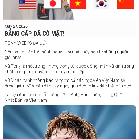
Salvador Gajana vs Wendel Babasol
Cherry Mae Rosas vs Charimae Salvador
Ronerick Ballesteros vs Pablito Canada
May 21, 2026
Daniel Balois vs Sherwin Andes
ĐẲNG CẤP ĐÃ CÓ MẶT!
Các trận bổ sung
TONY WEEKS ĐÃ ĐẾN.
Cristobal Jr. Legane vs TBA
Nếu bạn muốn trở thành người giỏi nhất, hãy học từ những người
Vincent Siordia vs Kresler Tenorio
giỏi nhất.
Jeffer Rhoy Mendoza vs Eranio Pisador
Và Tony là một trong những trọng tài được công nhận và kính trọng
nhất trong làng quyền anh chuyên nghiệp.
Mikko Camingawan vs Rovick Embuscado
VBO hân hạnh thông báo rằng tất cả các học viên Việt Nam sẽ
Meredy Michael vs Aisah Alico
được giảm 50% nếu đăng ký ngay qua đường link đặc biệt bên dưới.
Ian Carl Muyso vs Marvin Zamora
Tài liệu đào tạo có sẵn bằng tiếng Anh, Hàn Quốc, Trung Quốc,
Franz Carl Muyso vs Ariel Antonio
Nhật Bản và Việt Nam.
Hãy rủ bạn bè và gia đình cùng tham gia để tận hưởng một ngày
Số lượng chỗ có hạn, hãy nhanh tay đăng ký!
tuyệt vời và chứng kiến QUYỀN ANH Ở ĐỈNH CAO NHẤT!
Link đăng ký: