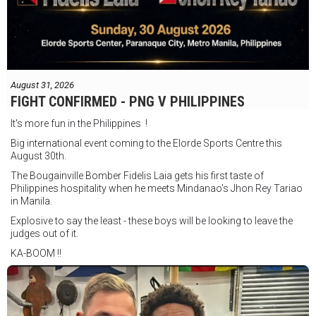
August 31, 2026
FIGHT CONFIRMED - PNG V PHILIPPINES
It's more fun in the Philippines !
Big international event coming to the Elorde Sports Centre this
August 30th.
The Bougainville Bomber Fidelis Laia gets his first taste of
Philippines hospitality when he meets Mindanao's Jhon Rey Tariao
in Manila.
Explosive to say the least - these boys will be looking to leave the
judges out of it.
KA-BOOM !!