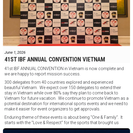
"Tôi biết mình bắt đầu sự nghiệp quyền Anh nhà nghề khá muộn, vì
vậy tôi phải trân trọng và nắm bắt mọi cơ hội đến với mình."
FIGHTS IN THE CITY
Được tổ chức bởi Jamie Myer Productions
Jesse Travers vs Fidelis Laia
Thông tin sự kiện:
June 1, 2026
Ngày: 18 tháng 7
41ST IBF ANNUAL CONVENTION VIETNAM
Thời gian: Từ 17:30
41st IBF ANNUAL CONVENTION in Vietnam is now complete and
Địa điểm: Mantra on View, Surfers Paradise, Queensland, Úc
See
we are happy to report mission success.
less
300 delegates from 40 countries explored and experienced
beautiful Vietnam. We expect over 150 delegates to extend their
stay in Vietnam while over 80% say they plan to come back to
Vietnam for future vacation. We continue to promote Vietnam as a
potential destination for international sports events and we need to
make it easier for event organizers to get approvals.
Enduring theme of these events is about being "One & Family". It
starts with the "Love & Respect" for the sports that brought us
together. To help each other get better, to share experiences, and