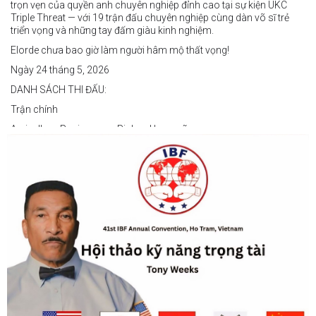
trọn vẹn của quyền anh chuyên nghiệp đỉnh cao tại sự kiện UKC
Triple Threat — với 19 trận đấu chuyên nghiệp cùng dàn võ sĩ trẻ
triển vọng và những tay đấm giàu kinh nghiệm.
Elorde chưa bao giờ làm người hâm mộ thất vọng!
Ngày 24 tháng 5, 2026
DANH SÁCH THI ĐẤU:
Trận chính
Arvin Jhon Paciones vs Richard Laspoña
Các trận nổi bật
Zyvyr John Medecilo vs Tatsuro Nakashima
Junny Bugas vs Jeven Villacite
Claire Villarosa vs Felipe Tiempo
Các trận undercard
Jeff Santos vs Miller Alapormina
Yuga Ozaki vs Jonathan Refugio
Wesley Caga vs Sandy Volante
Ricson Hanginan vs Harry Omac