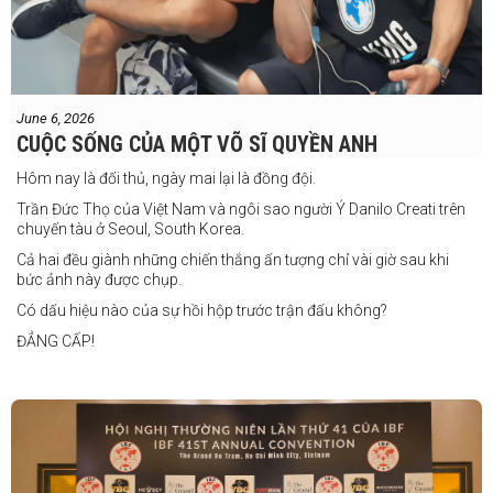
sự nghiệp," Laia chia sẻ.
"Tôi sẽ tăng hạng cân để đấu với võ sĩ người Úc này, nhưng điều đó
không thành vấn đề vì trước đây tôi đã từng thi đấu ở hạng cân đó.
"Tôi tự tin rằng mình sẽ giành chiến
June 6, 2026
thắng. Sau trận đấu này, tôi cũng đã có
CUỘC SỐNG CỦA MỘT VÕ SĨ QUYỀN ANH
một trận đấu khác được lên lịch tại
Philippines
Hôm nay là đối thủ, ngày mai lại là đồng đội.
Trần Đức Thọ của Việt Nam và ngôi sao người Ý Danilo Creati trên
chuyến tàu ở Seoul, South Korea.
Cả hai đều giành những chiến thắng ấn tượng chỉ vài giờ sau khi
bức ảnh này được chụp.
Có dấu hiệu nào của sự hồi hộp trước trận đấu không?
ĐẲNG CẤP!
vào tháng 8.