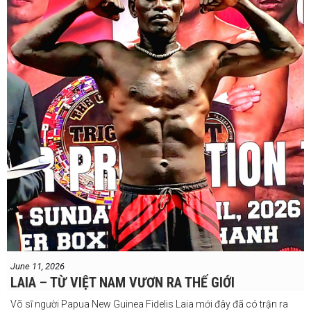
Và biết đâu anh ấy đúng.
Chúng ta sẽ có câu trả lời vào Chủ Nhật, ngày 21 tháng 6
June 11, 2026
LAIA – TỪ VIỆT NAM VƯƠN RA THẾ GIỚI
Võ sĩ người Papua New Guinea Fidelis Laia mới đây đã có trận ra