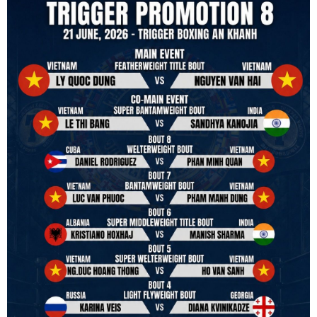
remembering that it is all about protecting the safety of the boxers
in and out of the ring. It is not about power over them but rather
power to serve, guide, advice, and respect the path they chose. We
strive to make it a little smoother and safer.
VBO is pleased to welcome
Vietnam Boxing Federation - VBF
to join the convention in the organizing committee. We are joining
hands to restart professional boxing in Vietnam. Stay stuned.
We will release more photos once IBF has had the chance to
review them and release it officially.
#ibfconvention
#grandhotram
#vbo
#IBF
#VBF
#professionalboxing
#41stibfconvention