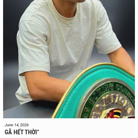
sport".
#professionalboxing
#proboxingreferee
#IBF
#Tonyweeks
June 14, 2026
GÃ HẾT THỜI"