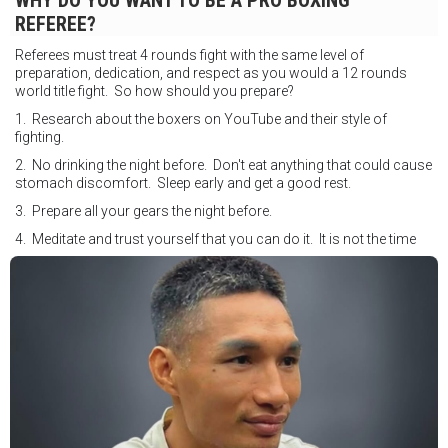
WHY DO YOU WANT TO BE A PRO BOXING
REFEREE?
Referees must treat 4 rounds fight with the same level of
preparation, dedication, and respect as you would a 12 rounds
world title fight. So how should you prepare?
1. Research about the boxers on YouTube and their style of
fighting.
2. No drinking the night before. Don't eat anything that could cause
stomach discomfort. Sleep early and get a good rest.
3. Prepare all your gears the night before.
4. Meditate and trust yourself that you can do it. It is not the time
for self doubt.
5. Conduct yourself as if you are on the world stage for a world
championship fight. Remeber that everyone is watching.
6. It's ok to make a mistake but its not okay to hesitate. When you
make a call, make it loud and clear.
Know that it is not about you. It's about ensuring the safety and the
fairness for the boxers who put their lives in the ring. At the end,
what Tony Weeks said during the Referee training seminar
encapsulates it well. "You do it for the love and respect of the