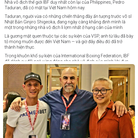
Nhà vô địch thế giới IBF duy nhất còn lại của Philippines, Pedro
Taduran, đã có mặt tại Việt Nam hôm nay.
Taduran, người vừa có những chiến thắng đầy ấn tượng trước võ sĩ
Nhật Bản Ginjiro Shigeoka, đang ngày càng khẳng định mình là
một trong những nhà vô địch lì lợm nhất ở hạng cân của mình.
Là gương mặt quen thuộc tại các sự kiện của VSP, anh từ lâu đã bày
tỏ mong muốn được đến Việt Nam — và giờ đây điều đó đã trở
thành hiện thực.
Trong khuôn khổ sự kiện của International Boxing Federation, IBF
đã dành sự đãi ngộ xứng đáng cho nhà vô địch của mình khi đưa
Taduran đến Việt Nam bằng vé hạng thương gia.
Một chuyến đi hoàn toàn xứng đáng cho một “chiến binh đường xa”
thực thụ