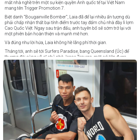
mắt nhà nghề trên một sự kiện quyền Anh quốc tế tại Việt Nam
mang tên Trigger Promotion 7.
Biệt danh "Bougainville Bomber", Laia đã để lại nhiều ấn tượng dù
phải chấp nhận thất bại tính điểm trước tay đấm chủ nhà đầy lì lợm
Cao Quốc Việt. Ngay sau trận đấu, anh tuyên bố sẽ sớm trở lại với
một phiên bản hoàn thiện và mạnh mẽ hơn.
Và đúng như lời hứa, Laia không hề lãng phí thời gian.
Tháng tới, anh sẽ tới Surfers Paradise, bang Queensland (Úc) để
thượng đài cùng võ sĩ chủ nhà Jesse Travers, một cái tên được
đánh giá là có thực lực nhưng vẫn chưa nhận được sự chú ý tương
xứng.
Travers sở hữu nền tảng nghiệp dư rất đáng nể và từ lâu đã được
xem là một võ sĩ giàu tiềm năng. Trong quá khứ, anh từng có những
trận đấu rất sít sao với các đối thủ chất lượng như Clay Waterman
và Steve Spark.
Sau bảy năm rời xa võ đài, Travers trở lại thi đấu vào tháng 4 năm
nay và ngay lập tức gây ấn tượng mạnh khi hạ gục Blake Payne
ngay trong hiệp đầu tiên. Giờ đây, anh sẽ hướng tới việc nối dài đà
thăng tiến đó khi đối đầu với vị khách đến từ Papua New Guinea.
Tuy nhiên, Laia không hề e ngại thử thách phía trước.
"Đây là cơ hội tuyệt vời để tôi bước thêm một bước trên con đường