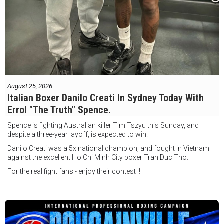
August 25, 2026
Italian Boxer Danilo Creati In Sydney Today With
Errol "The Truth" Spence.
Spence is fighting Australian killer Tim Tszyu this Sunday, and
despite a three-year layoff, is expected to win.
Danilo Creati was a 5x national champion, and fought in Vietnam
against the excellent Ho Chi Minh City boxer Tran Duc Tho.
For the real fight fans - enjoy their contest !