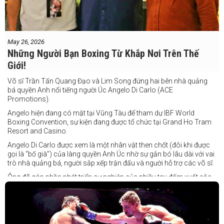
May 26, 2026
Những Người Bạn Boxing Từ Khắp Nơi Trên Thế
Giới!
Võ sĩ Trần Tấn Quang Đạo và Lim Song đứng hai bên nhà quảng
bá quyền Anh nổi tiếng người Úc Angelo Di Carlo (ACE
Promotions).
Angelo hiện đang có mặt tại Vũng Tàu để tham dự IBF World
Boxing Convention, sự kiện đang được tổ chức tại Grand Ho Tram
Resort and Casino.
Angelo Di Carlo được xem là một nhân vật then chốt (đôi khi được
gọi là “bố già”) của làng quyền Anh Úc nhờ sự gắn bó lâu dài với vai
trò nhà quảng bá, người sắp xếp trận đấu và người hỗ trợ các võ sĩ.
Ông đã góp phần phát triển sự nghiệp của nhiều tay đấm xuất sắc,
gần đây nhất là cựu vô địch thế giới Liam Paro.