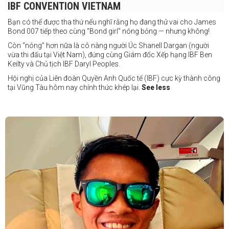
IBF CONVENTION VIETNAM
Bạn có thể được tha thứ nếu nghĩ rằng họ đang thử vai cho James
Bond 007 tiếp theo cùng “Bond girl” nóng bỏng — nhưng không!
Còn “nóng” hơn nữa là cô nàng người Úc Shanell Dargan (người
vừa thi đấu tại Việt Nam), đứng cùng Giám đốc Xếp hạng IBF Ben
Keilty và Chủ tịch IBF Daryl Peoples.
Hội nghị của Liên đoàn Quyền Anh Quốc tế (IBF) cực kỳ thành công
tại Vũng Tàu hôm nay chính thức khép lại.
See less