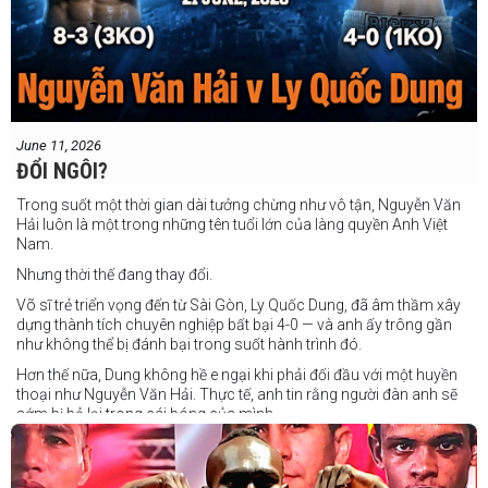
June 11, 2026
ĐỔI NGÔI?
Trong suốt một thời gian dài tưởng chừng như vô tận, Nguyễn Văn
Hải luôn là một trong những tên tuổi lớn của làng quyền Anh Việt
Nam.
Nhưng thời thế đang thay đổi.
Võ sĩ trẻ triển vọng đến từ Sài Gòn, Ly Quốc Dung, đã âm thầm xây
dựng thành tích chuyên nghiệp bất bại 4-0 — và anh ấy trông gần
như không thể bị đánh bại trong suốt hành trình đó.
Hơn thế nữa, Dung không hề e ngại khi phải đối đầu với một huyền
thoại như Nguyễn Văn Hải. Thực tế, anh tin rằng người đàn anh sẽ
sớm bị bỏ lại trong cái bóng của mình.
Dung nói rằng anh quá nhanh, quá khó nắm bắt, và đơn giản là quá
điển trai đối với “Hanoi Hitman”.