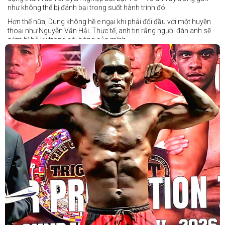
như không thể bị đánh bại trong suốt hành trình đó.
Hơn thế nữa, Dung không hề e ngại khi phải đối đầu với một huyền
thoại như Nguyễn Văn Hải. Thực tế, anh tin rằng người đàn anh sẽ
sớm bị bỏ lại trong cái bóng của mình.
Dung nói rằng anh quá nhanh, quá khó nắm bắt, và đơn giản là quá
điển trai đối với “Hanoi Hitman”.
Và biết đâu anh ấy đúng.
Chúng ta sẽ có câu trả lời vào Chủ Nhật, ngày 21 tháng 6