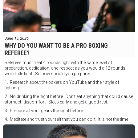
June 15, 2026
WHY DO YOU WANT TO BE A PRO BOXING
REFEREE?
Referees must treat 4 rounds fight with the same level of
preparation, dedication, and respect as you would a 12 rounds
world title fight. So how should you prepare?
1. Research about the boxers on YouTube and their style of
fighting.
2. No drinking the night before. Don't eat anything that could cause
stomach discomfort. Sleep early and get a good rest.
3. Prepare all your gears the night before.
4. Meditate and trust yourself that you can do it. It is not the time
for self doubt.
5. Conduct yourself as if you are on the world stage for a world