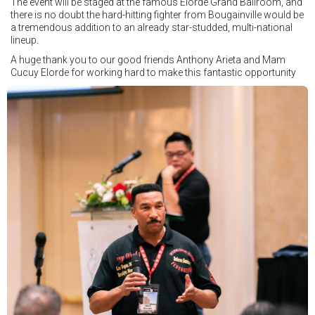
The event will be staged at the famous Elorde Grand Ballroom, and
there is no doubt the hard-hitting fighter from Bougainville would be
a tremendous addition to an already star-studded, multi-national
lineup.
A huge thank you to our good friends Anthony Arieta and Mam
Cucuy Elorde for working hard to make this fantastic opportunity
possible.
We hope to have some exciting news to share very soon!