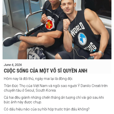
Sau bảy năm rời xa võ đài, Travers trở lại thi đấu vào tháng 4 năm
nay và ngay lập tức gây ấn tượng mạnh khi hạ gục Blake Payne
ngay trong hiệp đầu tiên. Giờ đây, anh sẽ hướng tới việc nối dài đà
thăng tiến đó khi đối đầu với vị khách đến từ Papua New Guinea.
Tuy nhiên, Laia không hề e ngại thử thách phía trước.
"Đây là cơ hội tuyệt vời để tôi bước thêm một bước trên con đường
sự nghiệp," Laia chia sẻ.
"Tôi sẽ tăng hạng cân để đấu với võ sĩ người Úc này, nhưng điều đó
không thành vấn đề vì trước đây tôi đã từng thi đấu ở hạng cân đó.
"Tôi tự tin rằng mình sẽ giành chiến
June 6, 2026
thắng. Sau trận đấu này, tôi cũng đã có
CUỘC SỐNG CỦA MỘT VÕ SĨ QUYỀN ANH
một trận đấu khác được lên lịch tại
Philippines
Hôm nay là đối thủ, ngày mai lại là đồng đội.
Trần Đức Thọ của Việt Nam và ngôi sao người Ý Danilo Creati trên
chuyến tàu ở Seoul, South Korea.
Cả hai đều giành những chiến thắng ấn tượng chỉ vài giờ sau khi
bức ảnh này được chụp.
Có dấu hiệu nào của sự hồi hộp trước trận đấu không?