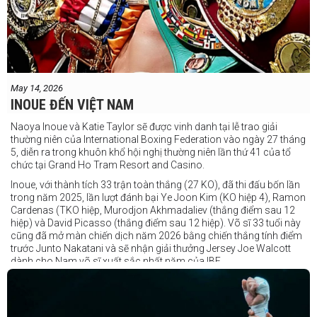
May 14, 2026
INOUE ĐẾN VIỆT NAM
Naoya Inoue và Katie Taylor sẽ được vinh danh tại lễ trao giải
thường niên của International Boxing Federation vào ngày 27 tháng
5, diễn ra trong khuôn khổ hội nghị thường niên lần thứ 41 của tổ
chức tại Grand Ho Tram Resort and Casino.
Inoue, với thành tích 33 trận toàn thắng (27 KO), đã thi đấu bốn lần
trong năm 2025, lần lượt đánh bại Ye Joon Kim (KO hiệp 4), Ramon
Cardenas (TKO hiệp, Murodjon Akhmadaliev (thắng điểm sau 12
hiệp) và David Picasso (thắng điểm sau 12 hiệp). Võ sĩ 33 tuổi này
cũng đã mở màn chiến dịch năm 2026 bằng chiến thắng tính điểm
trước Junto Nakatani và sẽ nhận giải thưởng Jersey Joe Walcott
dành cho Nam võ sĩ xuất sắc nhất năm của IBF.
Trong khi đó, Katie Taylor sẽ được trao danh hiệu Nữ võ sĩ xuất sắc
nhất năm.
Dù chỉ thi đấu một trận trong năm 2025, nhưng đó lại là một trong