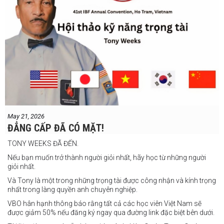
Các trận undercard
Jeff Santos vs Miller Alapormina
Yuga Ozaki vs Jonathan Refugio
Wesley Caga vs Sandy Volante
Ricson Hanginan vs Harry Omac
Salvador Gajana vs Wendel Babasol
Cherry Mae Rosas vs Charimae Salvador
Ronerick Ballesteros vs Pablito Canada
May 21, 2026
Daniel Balois vs Sherwin Andes
ĐẲNG CẤP ĐÃ CÓ MẶT!
Các trận bổ sung
TONY WEEKS ĐÃ ĐẾN.
Cristobal Jr. Legane vs TBA
Nếu bạn muốn trở thành người giỏi nhất, hãy học từ những người
Vincent Siordia vs Kresler Tenorio
giỏi nhất.
Jeffer Rhoy Mendoza vs Eranio Pisador
Và Tony là một trong những trọng tài được công nhận và kính trọng
nhất trong làng quyền anh chuyên nghiệp.
Mikko Camingawan vs Rovick Embuscado
VBO hân hạnh thông báo rằng tất cả các học viên Việt Nam sẽ
Meredy Michael vs Aisah Alico
được giảm 50% nếu đăng ký ngay qua đường link đặc biệt bên dưới.
Ian Carl Muyso vs Marvin Zamora