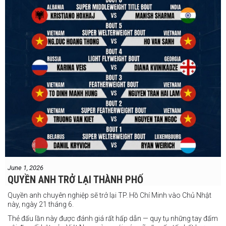
#professionalboxing
#41stibfconvention
June 1, 2026
QUYỀN ANH TRỞ LẠI THÀNH PHỐ
Quyền anh chuyên nghiệp sẽ trở lại TP. Hồ Chí Minh vào Chủ Nhật
này, ngày 21 tháng 6.
Thẻ đấu lần này được đánh giá rất hấp dẫn — quy tụ những tay đấm