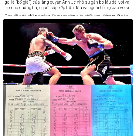
gọi là “bố già”) của làng quyền Anh Úc nhờ sự gắn bó lâu dài với vai
trò nhà quảng bá, người sắp xếp trận đấu và người hỗ trợ các võ sĩ.
Ông đã góp phần phát triển sự nghiệp của nhiều tay đấm xuất sắc,
gần đây nhất là cựu vô địch thế giới Liam Paro.