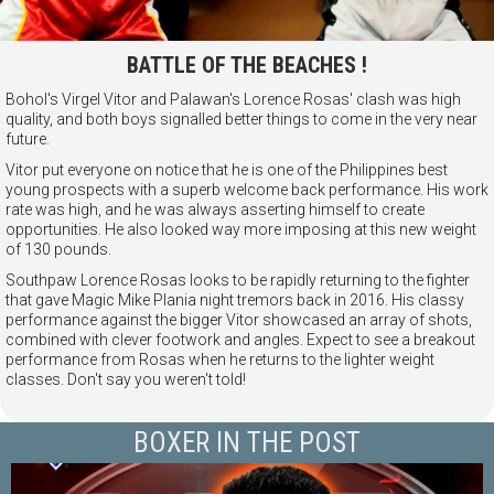
BATTLE OF THE BEACHES !
Bohol's Virgel Vitor and Palawan's Lorence Rosas' clash was high
quality, and both boys signalled better things to come in the very near
future.
Vitor put everyone on notice that he is one of the Philippines best
young prospects with a superb welcome back performance. His work
rate was high, and he was always asserting himself to create
opportunities. He also looked way more imposing at this new weight
of 130 pounds.
Southpaw Lorence Rosas looks to be rapidly returning to the fighter
that gave Magic Mike Plania night tremors back in 2016. His classy
performance against the bigger Vitor showcased an array of shots,
combined with clever footwork and angles. Expect to see a breakout
performance from Rosas when he returns to the lighter weight
classes. Don't say you weren't told!
BOXER IN THE POST