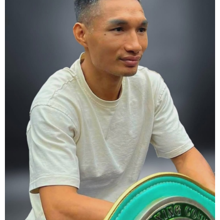
championship fight. Remeber that everyone is watching.
6. It's ok to make a mistake but its not okay to hesitate. When you
make a call, make it loud and clear.
Know that it is not about you. It's about ensuring the safety and the
fairness for the boxers who put their lives in the ring. At the end,
what Tony Weeks said during the Referee training seminar
encapsulates it well. "You do it for the love and respect of the
sport".
#professionalboxing
#proboxingreferee
#IBF
#Tonyweeks