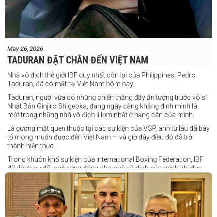
May 26, 2026
TADURAN ĐẶT CHÂN ĐẾN VIỆT NAM
Nhà vô địch thế giới IBF duy nhất còn lại của Philippines, Pedro
Taduran, đã có mặt tại Việt Nam hôm nay.
Taduran, người vừa có những chiến thắng đầy ấn tượng trước võ sĩ
Nhật Bản Ginjiro Shigeoka, đang ngày càng khẳng định mình là
một trong những nhà vô địch lì lợm nhất ở hạng cân của mình.
Là gương mặt quen thuộc tại các sự kiện của VSP, anh từ lâu đã bày
tỏ mong muốn được đến Việt Nam — và giờ đây điều đó đã trở
thành hiện thực.
Trong khuôn khổ sự kiện của International Boxing Federation, IBF
đã dành sự đãi ngộ xứng đáng cho nhà vô địch của mình khi đưa
Taduran đến Việt Nam bằng vé hạng thương gia.
Một chuyến đi hoàn toàn xứng đáng cho một “chiến binh đường xa”
thực thụ