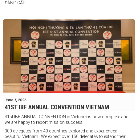
ĐẲNG CẤP!
vào tháng 8.
"Tôi biết mình bắt đầu sự nghiệp quyền Anh nhà nghề khá muộn, vì
vậy tôi phải trân trọng và nắm bắt mọi cơ hội đến với mình."
FIGHTS IN THE CITY
Được tổ chức bởi Jamie Myer Productions
Jesse Travers vs Fidelis Laia
Thông tin sự kiện:
June 1, 2026
Ngày: 18 tháng 7
41ST IBF ANNUAL CONVENTION VIETNAM
Thời gian: Từ 17:30
41st IBF ANNUAL CONVENTION in Vietnam is now complete and
Địa điểm: Mantra on View, Surfers Paradise, Queensland, Úc
See
we are happy to report mission success.
less
300 delegates from 40 countries explored and experienced
beautiful Vietnam. We expect over 150 delegates to extend their