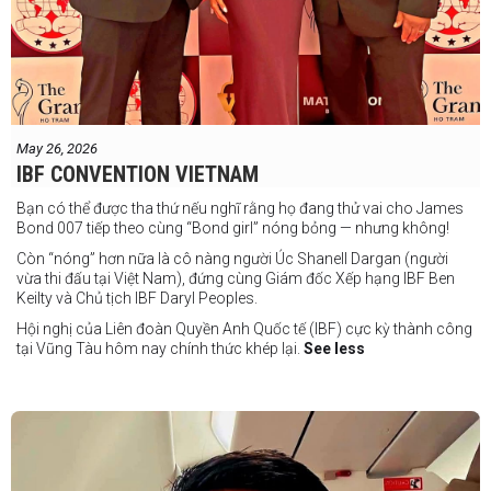
May 26, 2026
IBF CONVENTION VIETNAM
Bạn có thể được tha thứ nếu nghĩ rằng họ đang thử vai cho James
Bond 007 tiếp theo cùng “Bond girl” nóng bỏng — nhưng không!
Còn “nóng” hơn nữa là cô nàng người Úc Shanell Dargan (người
vừa thi đấu tại Việt Nam), đứng cùng Giám đốc Xếp hạng IBF Ben
Keilty và Chủ tịch IBF Daryl Peoples.
Hội nghị của Liên đoàn Quyền Anh Quốc tế (IBF) cực kỳ thành công
tại Vũng Tàu hôm nay chính thức khép lại.
See less