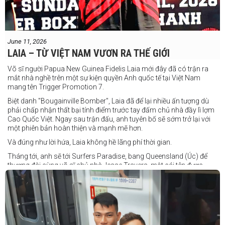
June 11, 2026
LAIA – TỪ VIỆT NAM VƯƠN RA THẾ GIỚI
Võ sĩ người Papua New Guinea Fidelis Laia mới đây đã có trận ra
mắt nhà nghề trên một sự kiện quyền Anh quốc tế tại Việt Nam
mang tên Trigger Promotion 7.
Biệt danh "Bougainville Bomber", Laia đã để lại nhiều ấn tượng dù
phải chấp nhận thất bại tính điểm trước tay đấm chủ nhà đầy lì lợm
Cao Quốc Việt. Ngay sau trận đấu, anh tuyên bố sẽ sớm trở lại với
một phiên bản hoàn thiện và mạnh mẽ hơn.
Và đúng như lời hứa, Laia không hề lãng phí thời gian.
Tháng tới, anh sẽ tới Surfers Paradise, bang Queensland (Úc) để
thượng đài cùng võ sĩ chủ nhà Jesse Travers, một cái tên được
đánh giá là có thực lực nhưng vẫn chưa nhận được sự chú ý tương
xứng.
Travers sở hữu nền tảng nghiệp dư rất đáng nể và từ lâu đã được
xem là một võ sĩ giàu tiềm năng. Trong quá khứ, anh từng có những
trận đấu rất sít sao với các đối thủ chất lượng như Clay Waterman
và Steve Spark.