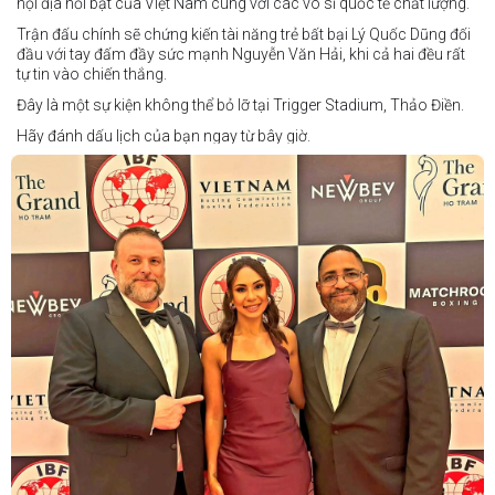
nội địa nổi bật của Việt Nam cùng với các võ sĩ quốc tế chất lượng.
Trận đấu chính sẽ chứng kiến tài năng trẻ bất bại Lý Quốc Dũng đối
đầu với tay đấm đầy sức mạnh Nguyễn Văn Hải, khi cả hai đều rất
tự tin vào chiến thắng.
Đây là một sự kiện không thể bỏ lỡ tại Trigger Stadium, Thảo Điền.
Hãy đánh dấu lịch của bạn ngay từ bây giờ.
Thông tin cập nhật sẽ sớm được công bố.