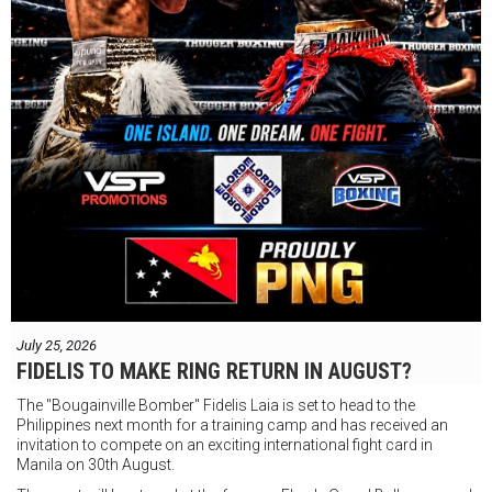
July 25, 2026
FIDELIS TO MAKE RING RETURN IN AUGUST?
The "Bougainville Bomber" Fidelis Laia is set to head to the
Philippines next month for a training camp and has received an
invitation to compete on an exciting international fight card in
Manila on 30th August.