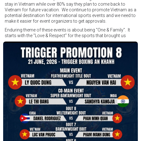
stay in Vietnam while over 80% say they plan to come back to
Vietnam for future vacation. We continue to promote Vietnam as a
potential destination for international sports events and we need to
make it easier for event organizers to get approvals.
Enduring theme of these events is about being "One & Family". It
starts with the "Love & Respect" for the sports that brought us
together. To help each other get better, to share experiences, and
remembering that it is all about protecting the safety of the boxers
in and out of the ring. It is not about power over them but rather
power to serve, guide, advice, and respect the path they chose. We
strive to make it a little smoother and safer.
VBO is pleased to welcome
Vietnam Boxing Federation - VBF
to join the convention in the organizing committee. We are joining
hands to restart professional boxing in Vietnam. Stay stuned.
We will release more photos once IBF has had the chance to
review them and release it officially.
#ibfconvention
#grandhotram
#vbo
#IBF
#VBF