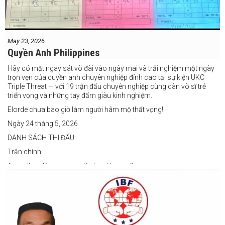
May 23, 2026
Quyền Anh Philippines
Hãy có mặt ngay sát võ đài vào ngày mai và trải nghiệm một ngày
trọn vẹn của quyền anh chuyên nghiệp đỉnh cao tại sự kiện UKC
Triple Threat — với 19 trận đấu chuyên nghiệp cùng dàn võ sĩ trẻ
triển vọng và những tay đấm giàu kinh nghiệm.
Elorde chưa bao giờ làm người hâm mộ thất vọng!
Ngày 24 tháng 5, 2026
DANH SÁCH THI ĐẤU:
Trận chính
Arvin Jhon Paciones vs Richard Laspoña
Các trận nổi bật
Zyvyr John Medecilo vs Tatsuro Nakashima
Junny Bugas vs Jeven Villacite
Claire Villarosa vs Felipe Tiempo