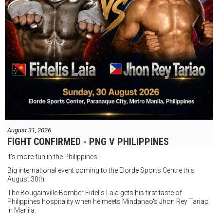
August 31, 2026
FIGHT CONFIRMED - PNG V PHILIPPINES
It's more fun in the Philippines !
Big international event coming to the Elorde Sports Centre this
August 30th.
The Bougainville Bomber Fidelis Laia gets his first taste of
Philippines hospitality when he meets Mindanao's Jhon Rey Tariao
in Manila.