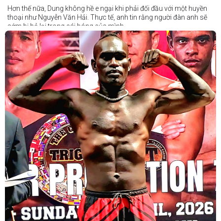
Hơn thế nữa, Dung không hề e ngại khi phải đối đầu với một huyền
thoại như Nguyễn Văn Hải. Thực tế, anh tin rằng người đàn anh sẽ
sớm bị bỏ lại trong cái bóng của mình.
Dung nói rằng anh quá nhanh, quá khó nắm bắt, và đơn giản là quá
điển trai đối với “Hanoi Hitman”.
Và biết đâu anh ấy đúng.
Chúng ta sẽ có câu trả lời vào Chủ Nhật, ngày 21 tháng 6