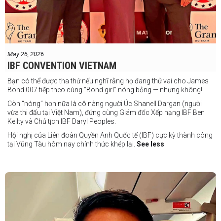
May 26, 2026
IBF CONVENTION VIETNAM
Bạn có thể được tha thứ nếu nghĩ rằng họ đang thử vai cho James
Bond 007 tiếp theo cùng “Bond girl” nóng bỏng — nhưng không!
Còn “nóng” hơn nữa là cô nàng người Úc Shanell Dargan (người
vừa thi đấu tại Việt Nam), đứng cùng Giám đốc Xếp hạng IBF Ben
Keilty và Chủ tịch IBF Daryl Peoples.
Hội nghị của Liên đoàn Quyền Anh Quốc tế (IBF) cực kỳ thành công
tại Vũng Tàu hôm nay chính thức khép lại.
See less