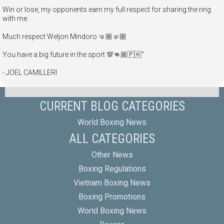
Win or lose, my opponents earn my full respect for sharing the ring
with me.
Much respect Weljon Mindoro 🤜🏼🤛🏼
You have a big future in the sport 💯👊🏼🇵🇭"
- JOEL CAMILLERI
CURRENT BLOG CATEGORIES
World Boxing News
ALL CATEGORIES
Other News
Boxing Regulations
Vietnam Boxing News
Boxing Promotions
World Boxing News