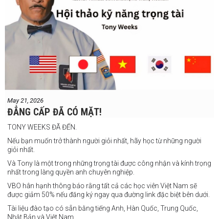
Jeff Santos vs Miller Alapormina
Yuga Ozaki vs Jonathan Refugio
Wesley Caga vs Sandy Volante
Ricson Hanginan vs Harry Omac
Salvador Gajana vs Wendel Babasol
Cherry Mae Rosas vs Charimae Salvador
Ronerick Ballesteros vs Pablito Canada
May 21, 2026
Daniel Balois vs Sherwin Andes
ĐẲNG CẤP ĐÃ CÓ MẶT!
Các trận bổ sung
TONY WEEKS ĐÃ ĐẾN.
Cristobal Jr. Legane vs TBA
Nếu bạn muốn trở thành người giỏi nhất, hãy học từ những người
Vincent Siordia vs Kresler Tenorio
giỏi nhất.
Jeffer Rhoy Mendoza vs Eranio Pisador
Và Tony là một trong những trọng tài được công nhận và kính trọng
nhất trong làng quyền anh chuyên nghiệp.
Mikko Camingawan vs Rovick Embuscado
VBO hân hạnh thông báo rằng tất cả các học viên Việt Nam sẽ
Meredy Michael vs Aisah Alico
được giảm 50% nếu đăng ký ngay qua đường link đặc biệt bên dưới.
Ian Carl Muyso vs Marvin Zamora
Tài liệu đào tạo có sẵn bằng tiếng Anh, Hàn Quốc, Trung Quốc,
Franz Carl Muyso vs Ariel Antonio
Nhật Bản và Việt Nam.