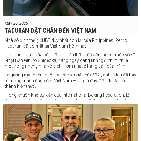
May 26, 2026
TADURAN ĐẶT CHÂN ĐẾN VIỆT NAM
Nhà vô địch thế giới IBF duy nhất còn lại của Philippines, Pedro
Taduran, đã có mặt tại Việt Nam hôm nay.
Taduran, người vừa có những chiến thắng đầy ấn tượng trước võ sĩ
Nhật Bản Ginjiro Shigeoka, đang ngày càng khẳng định mình là
một trong những nhà vô địch lì lợm nhất ở hạng cân của mình.
Là gương mặt quen thuộc tại các sự kiện của VSP, anh từ lâu đã bày
tỏ mong muốn được đến Việt Nam — và giờ đây điều đó đã trở
thành hiện thực.
Trong khuôn khổ sự kiện của International Boxing Federation, IBF
đã dành sự đãi ngộ xứng đáng cho nhà vô địch của mình khi đưa
Taduran đến Việt Nam bằng vé hạng thương gia.
Một chuyến đi hoàn toàn xứng đáng cho một “chiến binh đường xa”
thực thụ