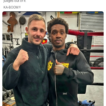
judges out of it.
KA-BOOM !!