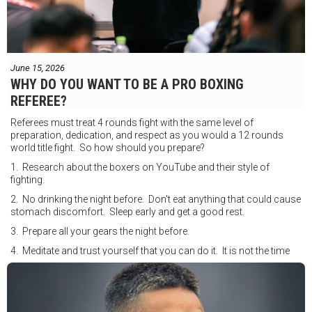
June 15, 2026
WHY DO YOU WANT TO BE A PRO BOXING
REFEREE?
Referees must treat 4 rounds fight with the same level of
preparation, dedication, and respect as you would a 12 rounds
world title fight. So how should you prepare?
1. Research about the boxers on YouTube and their style of
fighting.
2. No drinking the night before. Don't eat anything that could cause
stomach discomfort. Sleep early and get a good rest.
3. Prepare all your gears the night before.
4. Meditate and trust yourself that you can do it. It is not the time
for self doubt.
5. Conduct yourself as if you are on the world stage for a world
championship fight. Remeber that everyone is watching.