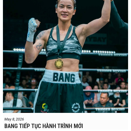
thành tích 25 thắng - 1 thua (6 KO) của Taylor. Cô đã đánh bại đối
thủ lâu năm Amanda Serrano bằng chiến thắng tính điểm đồng
thuận trong trận thứ ba — và có thể là cuối cùng — của cặp đấu này
tại Madison Square Garden vào tháng 7.
Chiến thắng này nối tiếp hai trận thắng gây nhiều tranh cãi trước
Serrano vào các năm 2022 và 2024. Tuy nhiên lần này, không còn
bất kỳ nghi ngờ nào khi Taylor hoàn toàn vượt trội trong suốt 10
hiệp đấu.
Sẽ còn thêm nhiều thông tin sắp được cập nhật
May 8, 2026
BANG TIẾP TỤC HÀNH TRÌNH MỚI