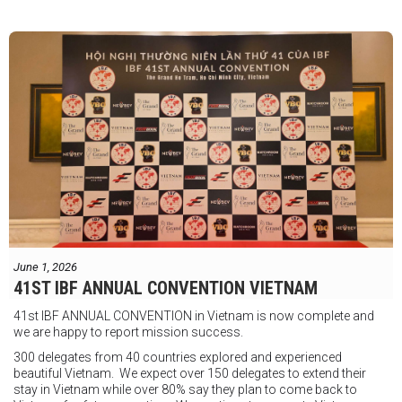
"Tôi biết mình bắt đầu sự nghiệp quyền Anh nhà nghề khá muộn, vì
vậy tôi phải trân trọng và nắm bắt mọi cơ hội đến với mình."
FIGHTS IN THE CITY
Được tổ chức bởi Jamie Myer Productions
Jesse Travers vs Fidelis Laia
Thông tin sự kiện:
June 1, 2026
Ngày: 18 tháng 7
41ST IBF ANNUAL CONVENTION VIETNAM
Thời gian: Từ 17:30
41st IBF ANNUAL CONVENTION in Vietnam is now complete and
Địa điểm: Mantra on View, Surfers Paradise, Queensland, Úc
See
we are happy to report mission success.
less
300 delegates from 40 countries explored and experienced
beautiful Vietnam. We expect over 150 delegates to extend their
stay in Vietnam while over 80% say they plan to come back to