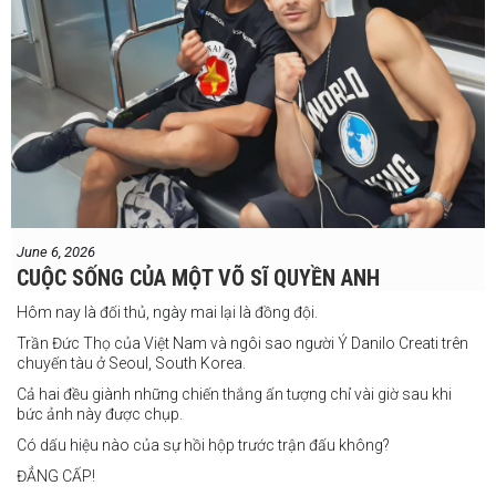
Sau bảy năm rời xa võ đài, Travers trở lại thi đấu vào tháng 4 năm
nay và ngay lập tức gây ấn tượng mạnh khi hạ gục Blake Payne
ngay trong hiệp đầu tiên. Giờ đây, anh sẽ hướng tới việc nối dài đà
thăng tiến đó khi đối đầu với vị khách đến từ Papua New Guinea.
Tuy nhiên, Laia không hề e ngại thử thách phía trước.
"Đây là cơ hội tuyệt vời để tôi bước thêm một bước trên con đường
sự nghiệp," Laia chia sẻ.
"Tôi sẽ tăng hạng cân để đấu với võ sĩ người Úc này, nhưng điều đó
không thành vấn đề vì trước đây tôi đã từng thi đấu ở hạng cân đó.
"Tôi tự tin rằng mình sẽ giành chiến
June 6, 2026
thắng. Sau trận đấu này, tôi cũng đã có
CUỘC SỐNG CỦA MỘT VÕ SĨ QUYỀN ANH
một trận đấu khác được lên lịch tại
Philippines
Hôm nay là đối thủ, ngày mai lại là đồng đội.
Trần Đức Thọ của Việt Nam và ngôi sao người Ý Danilo Creati trên
chuyến tàu ở Seoul, South Korea.
Cả hai đều giành những chiến thắng ấn tượng chỉ vài giờ sau khi
bức ảnh này được chụp.
Có dấu hiệu nào của sự hồi hộp trước trận đấu không?
ĐẲNG CẤP!
vào tháng 8.