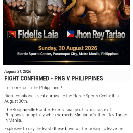
August 31, 2026
FIGHT CONFIRMED - PNG V PHILIPPINES
It's more fun in the Philippines !
Big international event coming to the Elorde Sports Centre this
August 30th.
The Bougainville Bomber Fidelis Laia gets his first taste of
Philippines hospitality when he meets Mindanao's Jhon Rey Tariao
in Manila.
Explosive to say the least - these boys will be looking to leave the