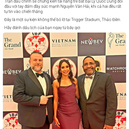
Trận đấu chính sẽ chứng kiến tài năng trẻ bất bại Lý Quốc Dũng đối
đầu với tay đấm đầy sức mạnh Nguyễn Văn Hải, khi cả hai đều rất
tự tin vào chiến thắng.
Đây là một sự kiện không thể bỏ lỡ tại Trigger Stadium, Thảo Điền.
Hãy đánh dấu lịch của bạn ngay từ bây giờ.
Thông tin cập nhật sẽ sớm được công bố.