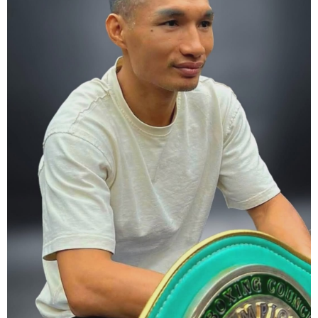
6. It's ok to make a mistake but its not okay to hesitate. When you
make a call, make it loud and clear.
Know that it is not about you. It's about ensuring the safety and the
fairness for the boxers who put their lives in the ring. At the end,
what Tony Weeks said during the Referee training seminar
encapsulates it well. "You do it for the love and respect of the
sport".
#professionalboxing
#proboxingreferee
#IBF
#Tonyweeks