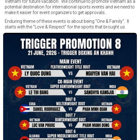
Vietnam for future vacation. We continue to promote Vietnam as a
potential destination for international sports events and we need to
make it easier for event organizers to get approvals.
Enduring theme of these events is about being "One & Family". It
starts with the "Love & Respect" for the sports that brought us
together. To help each other get better, to share experiences, and
remembering that it is all about protecting the safety of the boxers
in and out of the ring. It is not about power over them but rather
power to serve, guide, advice, and respect the path they chose. We
strive to make it a little smoother and safer.
VBO is pleased to welcome
Vietnam Boxing Federation - VBF
to join the convention in the organizing committee. We are joining
hands to restart professional boxing in Vietnam. Stay stuned.
We will release more photos once IBF has had the chance to
review them and release it officially.
#ibfconvention
#grandhotram
#vbo
#IBF
#VBF
#professionalboxing
#41stibfconvention