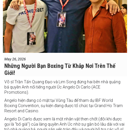
May 26, 2026
Những Người Bạn Boxing Từ Khắp Nơi Trên Thế
Giới!
Võ sĩ Trần Tấn Quang Đạo và Lim Song đứng hai bên nhà quảng
bá quyền Anh nổi tiếng người Úc Angelo Di Carlo (ACE
Promotions).
Angelo hiện đang có mặt tại Vũng Tàu để tham dự IBF World
Boxing Convention, sự kiện đang được tổ chức tại Grand Ho Tram
Resort and Casino.
Angelo Di Carlo được xem là một nhân vật then chốt (đôi khi được
gọi là “bố già”) của làng quyền Anh Úc nhờ sự gắn bó lâu dài với vai
trò nhà quảng bá, người sắp xếp trận đấu và người hỗ trợ các võ sĩ.