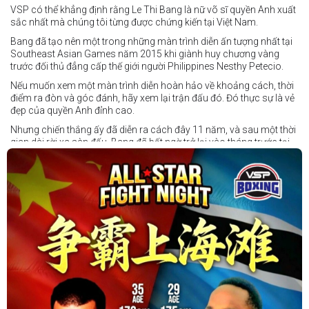
VSP có thể khẳng định rằng Le Thi Bang là nữ võ sĩ quyền Anh xuất
sắc nhất mà chúng tôi từng được chứng kiến tại Việt Nam.
Bang đã tạo nên một trong những màn trình diễn ấn tượng nhất tại
Southeast Asian Games năm 2015 khi giành huy chương vàng
trước đối thủ đẳng cấp thế giới người Philippines Nesthy Petecio.
Nếu muốn xem một màn trình diễn hoàn hảo về khoảng cách, thời
điểm ra đòn và góc đánh, hãy xem lại trận đấu đó. Đó thực sự là vẻ
đẹp của quyền Anh đỉnh cao.
Nhưng chiến thắng ấy đã diễn ra cách đây 11 năm, và sau một thời
gian dài rời xa sàn đấu, Bang đã bất ngờ trở lại vào tháng trước tại
Trigger Promotion 7.
Ở tuổi 33, Lê Thị Bằng quyết định chuyển sang thi đấu chuyên
nghiệp — và cô ngay lập tức tạo dấu ấn mạnh mẽ. Đối đầu với một
đối thủ trẻ tài năng của nước chủ nhà, Bang đã thể hiện sự điềm tĩnh
và sức mạnh để giành chiến thắng bằng knock-out kỹ thuật.
Tháng tới, cô sẽ tiếp tục thượng đài tại Trigger Promotion 8 ở Ho
Chi Minh City, nơi cô hướng tới thành tích 2-0 trong sự nghiệp
chuyên nghiệp khi chạm trán tay đấm người Ấn Độ bất bại Sandhya
Kanojia.
Con đường đến đỉnh cao luôn đầy thử thách — nhưng những gì
Bang thể hiện trong trận ra mắt cho thấy cô hoàn toàn có thể tạo