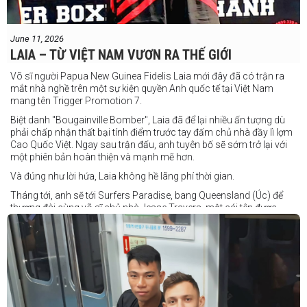
June 11, 2026
LAIA – TỪ VIỆT NAM VƯƠN RA THẾ GIỚI
Võ sĩ người Papua New Guinea Fidelis Laia mới đây đã có trận ra
mắt nhà nghề trên một sự kiện quyền Anh quốc tế tại Việt Nam
mang tên Trigger Promotion 7.
Biệt danh "Bougainville Bomber", Laia đã để lại nhiều ấn tượng dù
phải chấp nhận thất bại tính điểm trước tay đấm chủ nhà đầy lì lợm
Cao Quốc Việt. Ngay sau trận đấu, anh tuyên bố sẽ sớm trở lại với
một phiên bản hoàn thiện và mạnh mẽ hơn.
Và đúng như lời hứa, Laia không hề lãng phí thời gian.
Tháng tới, anh sẽ tới Surfers Paradise, bang Queensland (Úc) để
thượng đài cùng võ sĩ chủ nhà Jesse Travers, một cái tên được
đánh giá là có thực lực nhưng vẫn chưa nhận được sự chú ý tương
xứng.
Travers sở hữu nền tảng nghiệp dư rất đáng nể và từ lâu đã được
xem là một võ sĩ giàu tiềm năng. Trong quá khứ, anh từng có những
trận đấu rất sít sao với các đối thủ chất lượng như Clay Waterman
và Steve Spark.