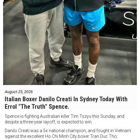
August 25, 2026
Italian Boxer Danilo Creati In Sydney Today With
Errol "The Truth" Spence.
Spence is fighting Australian killer Tim Tszyu this Sunday, and
despite a three-year layoff, is expected to win.
Danilo Creati was a 5x national champion, and fought in Vietnam
against the excellent Ho Chi Minh City boxer Tran Duc Tho.