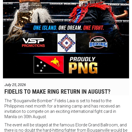
July 25, 2026
FIDELIS TO MAKE RING RETURN IN AUGUST?
The "Bougainville Bomber" Fidelis Laia is set to head to the
Philippines next month for a training camp and has received an
invitation to compete on an exciting international fight card in
Manila on 30th August.
The event will be staged at the famous Elorde Grand Ballroom, and
there is no doubt the hard-hitting fighter from Bougainville would be