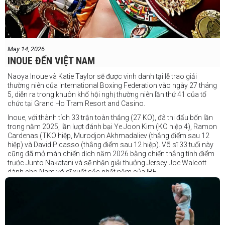
May 14, 2026
INOUE ĐẾN VIỆT NAM
Naoya Inoue và Katie Taylor sẽ được vinh danh tại lễ trao giải
thường niên của International Boxing Federation vào ngày 27 tháng
5, diễn ra trong khuôn khổ hội nghị thường niên lần thứ 41 của tổ
chức tại Grand Ho Tram Resort and Casino.
Inoue, với thành tích 33 trận toàn thắng (27 KO), đã thi đấu bốn lần
trong năm 2025, lần lượt đánh bại Ye Joon Kim (KO hiệp 4), Ramon
Cardenas (TKO hiệp, Murodjon Akhmadaliev (thắng điểm sau 12
hiệp) và David Picasso (thắng điểm sau 12 hiệp). Võ sĩ 33 tuổi này
cũng đã mở màn chiến dịch năm 2026 bằng chiến thắng tính điểm
trước Junto Nakatani và sẽ nhận giải thưởng Jersey Joe Walcott
dành cho Nam võ sĩ xuất sắc nhất năm của IBF.
Trong khi đó, Katie Taylor sẽ được trao danh hiệu Nữ võ sĩ xuất sắc
nhất năm.
Dù chỉ thi đấu một trận trong năm 2025, nhưng đó lại là một trong
những màn trình diễn ấn tượng nhất trong sự nghiệp lẫy lừng với