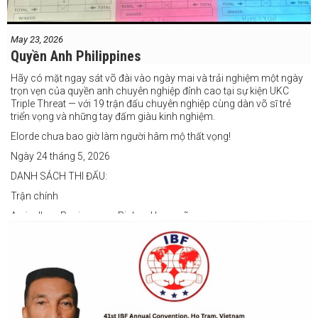
May 23, 2026
Quyền Anh Philippines
Hãy có mặt ngay sát võ đài vào ngày mai và trải nghiệm một ngày
trọn vẹn của quyền anh chuyên nghiệp đỉnh cao tại sự kiện UKC
Triple Threat — với 19 trận đấu chuyên nghiệp cùng dàn võ sĩ trẻ
triển vọng và những tay đấm giàu kinh nghiệm.
Elorde chưa bao giờ làm người hâm mộ thất vọng!
Ngày 24 tháng 5, 2026
DANH SÁCH THI ĐẤU:
Trận chính
Arvin Jhon Paciones vs Richard Laspoña
Các trận nổi bật
Zyvyr John Medecilo vs Tatsuro Nakashima
Junny Bugas vs Jeven Villacite
Claire Villarosa vs Felipe Tiempo
Các trận undercard