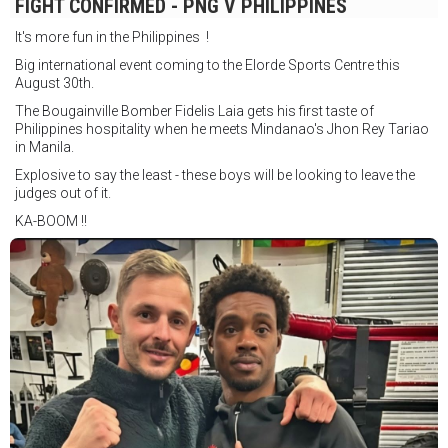
FIGHT CONFIRMED - PNG V PHILIPPINES
It's more fun in the Philippines !
Big international event coming to the Elorde Sports Centre this
August 30th.
The Bougainville Bomber Fidelis Laia gets his first taste of
Philippines hospitality when he meets Mindanao's Jhon Rey Tariao
in Manila.
Explosive to say the least - these boys will be looking to leave the
judges out of it.
KA-BOOM !!