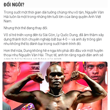
ĐỔI NGÔI?
Trong suốt một thời gian dài tưởng chừng như vô tận, Nguyễn Văn
Hải luôn là một trong những tên tuổi lớn của làng quyền Anh Việt
Nam.
Nhưng thời thế đang thay đổi.
Võ sĩ trẻ triển vọng đến từ Sài Gòn, Ly Quốc Dung, đã âm thầm xây
dựng thành tích chuyên nghiệp bất bại 4-0 — và anh ấy trông gần
như không thể bị đánh bại trong suốt hành trình đó.
Hơn thế nữa, Dung không hề e ngại khi phải đối đầu với một huyền
thoại như Nguyễn Văn Hải. Thực tế, anh tin rằng người đàn anh sẽ
sớm bị bỏ lại trong cái bóng của mình.
Dung nói rằng anh quá nhanh, quá khó nắm bắt, và đơn giản là quá
điển trai đối với “Hanoi Hitman”.
Và biết đâu anh ấy đúng.
Chúng ta sẽ có câu trả lời vào Chủ Nhật, ngày 21 tháng 6