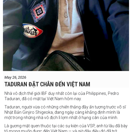
May 26, 2026
TADURAN ĐẶT CHÂN ĐẾN VIỆT NAM
Nhà vô địch thế giới IBF duy nhất còn lại của Philippines, Pedro
Taduran, đã có mặt tại Việt Nam hôm nay.
Taduran, người vừa có những chiến thắng đầy ấn tượng trước võ sĩ
Nhật Bản Ginjiro Shigeoka, đang ngày càng khẳng định mình là
một trong những nhà vô địch lì lợm nhất ở hạng cân của mình.
Là gương mặt quen thuộc tại các sự kiện của VSP, anh từ lâu đã bày
tỏ mong muốn được đến Việt Nam — và giờ đây điều đó đã trở