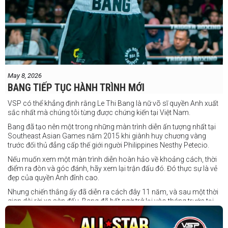
May 8, 2026
BANG TIẾP TỤC HÀNH TRÌNH MỚI
VSP có thể khẳng định rằng Le Thi Bang là nữ võ sĩ quyền Anh xuất
sắc nhất mà chúng tôi từng được chứng kiến tại Việt Nam.
Bang đã tạo nên một trong những màn trình diễn ấn tượng nhất tại
Southeast Asian Games năm 2015 khi giành huy chương vàng
trước đối thủ đẳng cấp thế giới người Philippines Nesthy Petecio.
Nếu muốn xem một màn trình diễn hoàn hảo về khoảng cách, thời
điểm ra đòn và góc đánh, hãy xem lại trận đấu đó. Đó thực sự là vẻ
đẹp của quyền Anh đỉnh cao.
Nhưng chiến thắng ấy đã diễn ra cách đây 11 năm, và sau một thời
gian dài rời xa sàn đấu, Bang đã bất ngờ trở lại vào tháng trước tại
Trigger Promotion 7.
Ở tuổi 33, Lê Thị Bằng quyết định chuyển sang thi đấu chuyên