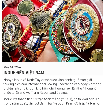
May 14, 2026
INOUE ĐẾN VIỆT NAM
Naoya Inoue và Katie Taylor sẽ được vinh danh tại lễ trao giải
thường niên của International Boxing Federation vào ngày 27 tháng
5, diễn ra trong khuôn khổ hội nghị thường niên lần thứ 41 của tổ
chức tại Grand Ho Tram Resort and Casino.
Inoue, với thành tích 33 trận toàn thắng (27 KO), đã thi đấu bốn lần
trong năm 2025, lần lượt đánh bại Ye Joon Kim (KO hiệp 4), Ramon