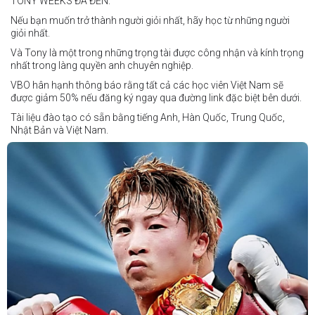
TONY WEEKS ĐÃ ĐẾN.
Cristobal Jr. Legane vs TBA
Nếu bạn muốn trở thành người giỏi nhất, hãy học từ những người
Vincent Siordia vs Kresler Tenorio
giỏi nhất.
Jeffer Rhoy Mendoza vs Eranio Pisador
Và Tony là một trong những trọng tài được công nhận và kính trọng
nhất trong làng quyền anh chuyên nghiệp.
Mikko Camingawan vs Rovick Embuscado
VBO hân hạnh thông báo rằng tất cả các học viên Việt Nam sẽ
Meredy Michael vs Aisah Alico
được giảm 50% nếu đăng ký ngay qua đường link đặc biệt bên dưới.
Ian Carl Muyso vs Marvin Zamora
Tài liệu đào tạo có sẵn bằng tiếng Anh, Hàn Quốc, Trung Quốc,
Franz Carl Muyso vs Ariel Antonio
Nhật Bản và Việt Nam.
Hãy rủ bạn bè và gia đình cùng tham gia để tận hưởng một ngày
Số lượng chỗ có hạn, hãy nhanh tay đăng ký!
tuyệt vời và chứng kiến QUYỀN ANH Ở ĐỈNH CAO NHẤT!
Link đăng ký: