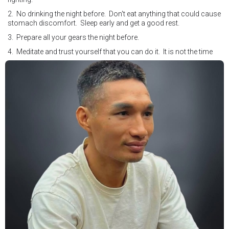
2. No drinking the night before. Don't eat anything that could cause
stomach discomfort. Sleep early and get a good rest.
3. Prepare all your gears the night before.
4. Meditate and trust yourself that you can do it. It is not the time
for self doubt.
5. Conduct yourself as if you are on the world stage for a world
championship fight. Remeber that everyone is watching.
6. It's ok to make a mistake but its not okay to hesitate. When you
make a call, make it loud and clear.
Know that it is not about you. It's about ensuring the safety and the
fairness for the boxers who put their lives in the ring. At the end,
what Tony Weeks said during the Referee training seminar
encapsulates it well. "You do it for the love and respect of the
sport".
#professionalboxing
#proboxingreferee
#IBF
#Tonyweeks