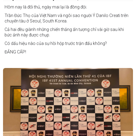
Philippines
Hôm nay là đối thủ, ngày mai lại là đồng đội.
Trần Đức Thọ của Việt Nam và ngôi sao người Ý Danilo Creati trên
chuyến tàu ở Seoul, South Korea.
Cả hai đều giành những chiến thắng ấn tượng chỉ vài giờ sau khi
bức ảnh này được chụp.
Có dấu hiệu nào của sự hồi hộp trước trận đấu không?
ĐẲNG CẤP!
vào tháng 8.
"Tôi biết mình bắt đầu sự nghiệp quyền Anh nhà nghề khá muộn, vì
vậy tôi phải trân trọng và nắm bắt mọi cơ hội đến với mình."
FIGHTS IN THE CITY
Được tổ chức bởi Jamie Myer Productions
Jesse Travers vs Fidelis Laia