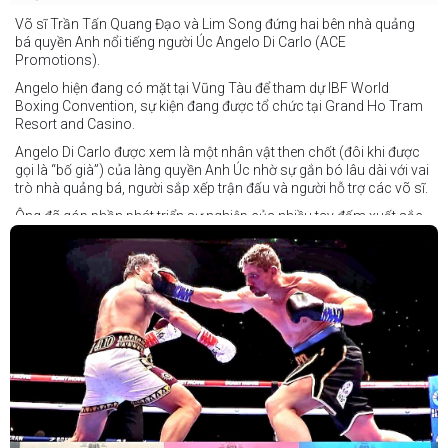
Võ sĩ Trần Tấn Quang Đạo và Lim Song đứng hai bên nhà quảng
bá quyền Anh nổi tiếng người Úc Angelo Di Carlo (ACE
Promotions).
Angelo hiện đang có mặt tại Vũng Tàu để tham dự IBF World
Boxing Convention, sự kiện đang được tổ chức tại Grand Ho Tram
Resort and Casino.
Angelo Di Carlo được xem là một nhân vật then chốt (đôi khi được
gọi là “bố già”) của làng quyền Anh Úc nhờ sự gắn bó lâu dài với vai
trò nhà quảng bá, người sắp xếp trận đấu và người hỗ trợ các võ sĩ.
Ông đã góp phần phát triển sự nghiệp của nhiều tay đấm xuất sắc,
gần đây nhất là cựu vô địch thế giới Liam Paro.