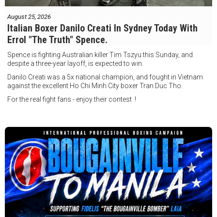
August 25, 2026
Italian Boxer Danilo Creati In Sydney Today With
Errol "The Truth" Spence.
Spence is fighting Australian killer Tim Tszyu this Sunday, and
despite a three-year layoff, is expected to win.
Danilo Creati was a 5x national champion, and fought in Vietnam
against the excellent Ho Chi Minh City boxer Tran Duc Tho.
For the real fight fans - enjoy their contest !