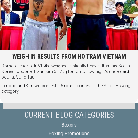
WEIGH IN RESULTS FROM HO TRAM VIETNAM
Romeo Tenorio Jr 51.9kg weighed in slightly heavier than his South
Korean opponent Gun Kim 51.7kg for tomorrow night's undercard
bout at Vung Tau.
Tenorio and Kim will contest a 6 round contest in the Super Flyweight
category.
CURRENT BLOG CATEGORIES
Boxers
Boxing Promotions