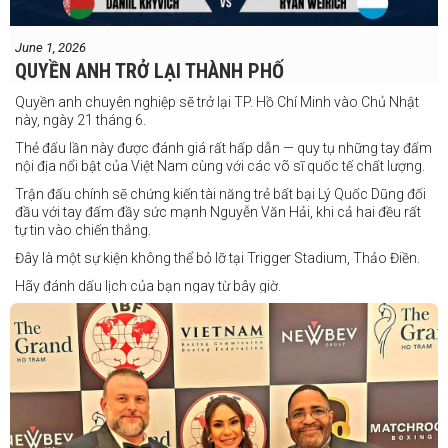
June 1, 2026
QUYỀN ANH TRỞ LẠI THÀNH PHỐ
Quyền anh chuyên nghiệp sẽ trở lại TP. Hồ Chí Minh vào Chủ Nhật
này, ngày 21 tháng 6.
Thẻ đấu lần này được đánh giá rất hấp dẫn — quy tụ những tay đấm
nội địa nổi bật của Việt Nam cùng với các võ sĩ quốc tế chất lượng.
Trận đấu chính sẽ chứng kiến tài năng trẻ bất bại Lý Quốc Dũng đối
đầu với tay đấm đầy sức mạnh Nguyễn Văn Hải, khi cả hai đều rất
tự tin vào chiến thắng.
Đây là một sự kiện không thể bỏ lỡ tại Trigger Stadium, Thảo Điền.
Hãy đánh dấu lịch của bạn ngay từ bây giờ.
Thông tin cập nhật sẽ sớm được công bố.