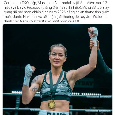
Cardenas (TKO hiệp, Murodjon Akhmadaliev (thắng điểm sau 12
hiệp) và David Picasso (thắng điểm sau 12 hiệp). Võ sĩ 33 tuổi này
cũng đã mở màn chiến dịch năm 2026 bằng chiến thắng tính điểm
trước Junto Nakatani và sẽ nhận giải thưởng Jersey Joe Walcott
dành cho Nam võ sĩ xuất sắc nhất năm của IBF.
Trong khi đó, Katie Taylor sẽ được trao danh hiệu Nữ võ sĩ xuất sắc
nhất năm.
Dù chỉ thi đấu một trận trong năm 2025, nhưng đó lại là một trong
những màn trình diễn ấn tượng nhất trong sự nghiệp lẫy lừng với
thành tích 25 thắng - 1 thua (6 KO) của Taylor. Cô đã đánh bại đối
thủ lâu năm Amanda Serrano bằng chiến thắng tính điểm đồng
thuận trong trận thứ ba — và có thể là cuối cùng — của cặp đấu này
tại Madison Square Garden vào tháng 7.
Chiến thắng này nối tiếp hai trận thắng gây nhiều tranh cãi trước
Serrano vào các năm 2022 và 2024. Tuy nhiên lần này, không còn
bất kỳ nghi ngờ nào khi Taylor hoàn toàn vượt trội trong suốt 10
hiệp đấu.
Sẽ còn thêm nhiều thông tin sắp được cập nhật