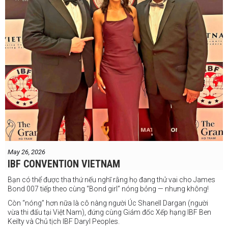
May 26, 2026
IBF CONVENTION VIETNAM
Bạn có thể được tha thứ nếu nghĩ rằng họ đang thử vai cho James
Bond 007 tiếp theo cùng “Bond girl” nóng bỏng — nhưng không!
Còn “nóng” hơn nữa là cô nàng người Úc Shanell Dargan (người
vừa thi đấu tại Việt Nam), đứng cùng Giám đốc Xếp hạng IBF Ben
Keilty và Chủ tịch IBF Daryl Peoples.