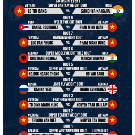
We will release more photos once IBF has had the chance to
review them and release it officially.
#ibfconvention
#grandhotram
#vbo
#IBF
#VBF
#professionalboxing
#41stibfconvention