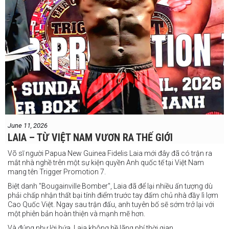
June 11, 2026
LAIA – TỪ VIỆT NAM VƯƠN RA THẾ GIỚI
Võ sĩ người Papua New Guinea Fidelis Laia mới đây đã có trận ra
mắt nhà nghề trên một sự kiện quyền Anh quốc tế tại Việt Nam
mang tên Trigger Promotion 7.
Biệt danh "Bougainville Bomber", Laia đã để lại nhiều ấn tượng dù
phải chấp nhận thất bại tính điểm trước tay đấm chủ nhà đầy lì lợm
Cao Quốc Việt. Ngay sau trận đấu, anh tuyên bố sẽ sớm trở lại với
một phiên bản hoàn thiện và mạnh mẽ hơn.
Và đúng như lời hứa, Laia không hề lãng phí thời gian.