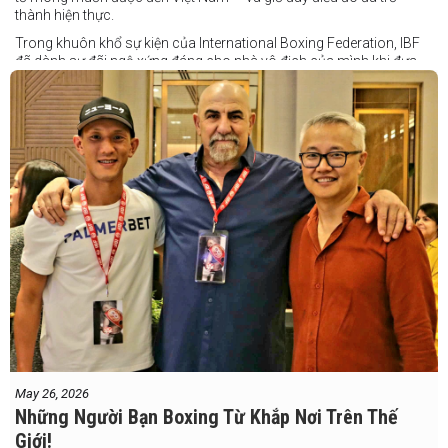
thành hiện thực.
Trong khuôn khổ sự kiện của International Boxing Federation, IBF
đã dành sự đãi ngộ xứng đáng cho nhà vô địch của mình khi đưa
Taduran đến Việt Nam bằng vé hạng thương gia.
Một chuyến đi hoàn toàn xứng đáng cho một “chiến binh đường xa”
thực thụ
May 26, 2026
Những Người Bạn Boxing Từ Khắp Nơi Trên Thế
Giới!