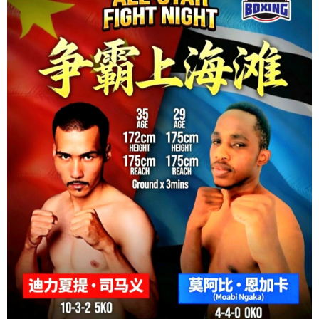
nghiệp — và cô ngay lập tức tạo dấu ấn mạnh mẽ. Đối đầu với một
đối thủ trẻ tài năng của nước chủ nhà, Bang đã thể hiện sự điềm tĩnh
và sức mạnh để giành chiến thắng bằng knock-out kỹ thuật.
Tháng tới, cô sẽ tiếp tục thượng đài tại Trigger Promotion 8 ở Ho
Chi Minh City, nơi cô hướng tới thành tích 2-0 trong sự nghiệp
chuyên nghiệp khi chạm trán tay đấm người Ấn Độ bất bại Sandhya
Kanojia.
Con đường đến đỉnh cao luôn đầy thử thách — nhưng những gì
Bang thể hiện trong trận ra mắt cho thấy cô hoàn toàn có thể tạo
nên điều đặc biệt.
Le Thi Bang hoàn toàn có thể trở thành một trong những huyền
thoại thể thao vĩ đại nhất của đất nước.