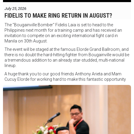
July 25, 2026
FIDELIS TO MAKE RING RETURN IN AUGUST?
The "Bougainville Bomber" Fidelis Laia is set to head to the
Philippines next month for a training camp and has received an
invitation to compete on an exciting international fight card in
Manila on 30th August.
The event will be staged at the famous Elorde Grand Ballroom, and
there is no doubt the hard-hitting fighter from Bougainville would be
a tremendous addition to an already star-studded, multi-national
lineup.
A huge thank you to our good friends Anthony Arieta and Mam
Cucuy Elorde for working hard to make this fantastic opportunity
possible.
We hope to have some exciting news to share very soon!