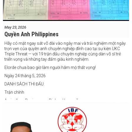
May 23, 2026
Quyền Anh Philippines
Hãy có mặt ngay sát võ đài vào ngày mai và trải nghiệm một ngày
trọn vẹn của quyền anh chuyên nghiệp đỉnh cao tại sự kiện UKC
Triple Threat — với 19 trận đấu chuyên nghiệp cùng dàn võ sĩ trẻ
triển vọng và những tay đấm giàu kinh nghiệm.
Elorde chưa bao giờ làm người hâm mộ thất vọng!
Ngày 24 tháng 5, 2026
DANH SÁCH THI ĐẤU:
Trận chính
Arvin Jhon Paciones vs Richard Laspoña
Các trận nổi bật
Zyvyr John Medecilo vs Tatsuro Nakashima
Junny Bugas vs Jeven Villacite