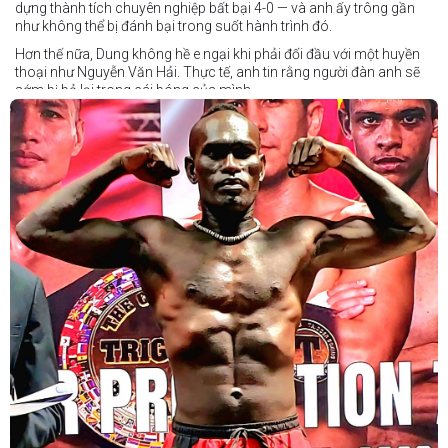
dựng thành tích chuyên nghiệp bất bại 4-0 — và anh ấy trông gần
như không thể bị đánh bại trong suốt hành trình đó.
Hơn thế nữa, Dung không hề e ngại khi phải đối đầu với một huyền
thoại như Nguyễn Văn Hải. Thực tế, anh tin rằng người đàn anh sẽ
sớm bị bỏ lại trong cái bóng của mình.
Dung nói rằng anh quá nhanh, quá khó nắm bắt, và đơn giản là quá
điển trai đối với “Hanoi Hitman”.
Và biết đâu anh ấy đúng.
Chúng ta sẽ có câu trả lời vào Chủ Nhật, ngày 21 tháng 6