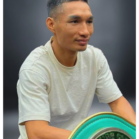
championship fight. Remeber that everyone is watching.
6. It's ok to make a mistake but its not okay to hesitate. When you
make a call, make it loud and clear.
Know that it is not about you. It's about ensuring the safety and the
fairness for the boxers who put their lives in the ring. At the end,
what Tony Weeks said during the Referee training seminar
encapsulates it well. "You do it for the love and respect of the
sport".
#professionalboxing
#proboxingreferee
#IBF
#Tonyweeks