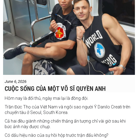
và Steve Spark.
Sau bảy năm rời xa võ đài, Travers trở lại thi đấu vào tháng 4 năm
nay và ngay lập tức gây ấn tượng mạnh khi hạ gục Blake Payne
ngay trong hiệp đầu tiên. Giờ đây, anh sẽ hướng tới việc nối dài đà
thăng tiến đó khi đối đầu với vị khách đến từ Papua New Guinea.
Tuy nhiên, Laia không hề e ngại thử thách phía trước.
"Đây là cơ hội tuyệt vời để tôi bước thêm một bước trên con đường
sự nghiệp," Laia chia sẻ.
"Tôi sẽ tăng hạng cân để đấu với võ sĩ người Úc này, nhưng điều đó
không thành vấn đề vì trước đây tôi đã từng thi đấu ở hạng cân đó.
"Tôi tự tin rằng mình sẽ giành chiến
June 6, 2026
thắng. Sau trận đấu này, tôi cũng đã có
CUỘC SỐNG CỦA MỘT VÕ SĨ QUYỀN ANH
một trận đấu khác được lên lịch tại
Philippines
Hôm nay là đối thủ, ngày mai lại là đồng đội.
Trần Đức Thọ của Việt Nam và ngôi sao người Ý Danilo Creati trên
chuyến tàu ở Seoul, South Korea.
Cả hai đều giành những chiến thắng ấn tượng chỉ vài giờ sau khi
bức ảnh này được chụp.
Có dấu hiệu nào của sự hồi hộp trước trận đấu không?