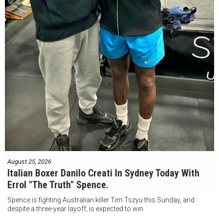
August 25, 2026
Italian Boxer Danilo Creati In Sydney Today With
Errol "The Truth" Spence.
Spence is fighting Australian killer Tim Tszyu this Sunday, and
despite a three-year layoff, is expected to win.