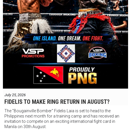
July 25, 2026
FIDELIS TO MAKE RING RETURN IN AUGUST?
The "Bougainville Bomber" Fidelis Laia is set to head to the
Philippines next month for a training camp and has received an
invitation to compete on an exciting international fight card in
Manila on 30th August.