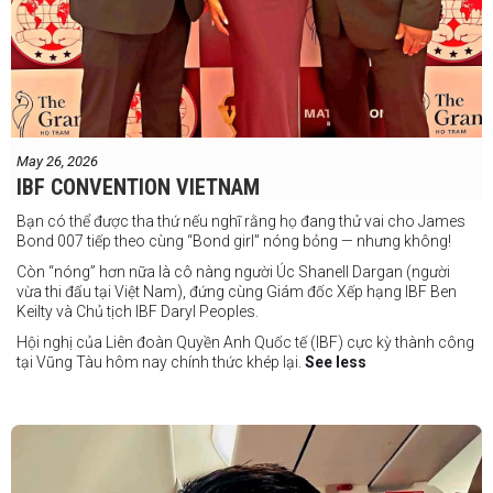
May 26, 2026
IBF CONVENTION VIETNAM
Bạn có thể được tha thứ nếu nghĩ rằng họ đang thử vai cho James
Bond 007 tiếp theo cùng “Bond girl” nóng bỏng — nhưng không!
Còn “nóng” hơn nữa là cô nàng người Úc Shanell Dargan (người
vừa thi đấu tại Việt Nam), đứng cùng Giám đốc Xếp hạng IBF Ben
Keilty và Chủ tịch IBF Daryl Peoples.
Hội nghị của Liên đoàn Quyền Anh Quốc tế (IBF) cực kỳ thành công
tại Vũng Tàu hôm nay chính thức khép lại.
See less