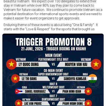
beautiful Vietnam. We expect over 150 delegates to extend their
stay in Vietnam while over 80% say they plan to come back to
Vietnam for future vacation. We continue to promote Vietnam as a
potential destination for international sports events and we need to
make it easier for event organizers to get approvals.
Enduring theme of these events is about being "One & Family". It
starts with the "Love & Respect" for the sports that brought us
together. To help each other get better, to share experiences, and
remembering that it is all about protecting the safety of the boxers
in and out of the ring. It is not about power over them but rather
power to serve, guide, advice, and respect the path they chose. We
strive to make it a little smoother and safer.
VBO is pleased to welcome
Vietnam Boxing Federation - VBF
to join the convention in the organizing committee. We are joining
hands to restart professional boxing in Vietnam. Stay stuned.
We will release more photos once IBF has had the chance to
review them and release it officially.
#ibfconvention
#grandhotram
#vbo
#IBF
#VBF