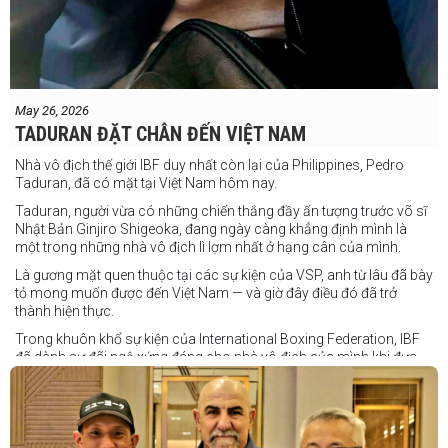
May 26, 2026
TADURAN ĐẶT CHÂN ĐẾN VIỆT NAM
Nhà vô địch thế giới IBF duy nhất còn lại của Philippines, Pedro
Taduran, đã có mặt tại Việt Nam hôm nay.
Taduran, người vừa có những chiến thắng đầy ấn tượng trước võ sĩ
Nhật Bản Ginjiro Shigeoka, đang ngày càng khẳng định mình là
một trong những nhà vô địch lì lợm nhất ở hạng cân của mình.
Là gương mặt quen thuộc tại các sự kiện của VSP, anh từ lâu đã bày
tỏ mong muốn được đến Việt Nam — và giờ đây điều đó đã trở
thành hiện thực.
Trong khuôn khổ sự kiện của International Boxing Federation, IBF
đã dành sự đãi ngộ xứng đáng cho nhà vô địch của mình khi đưa
Taduran đến Việt Nam bằng vé hạng thương gia.
Một chuyến đi hoàn toàn xứng đáng cho một “chiến binh đường xa”
thực thụ