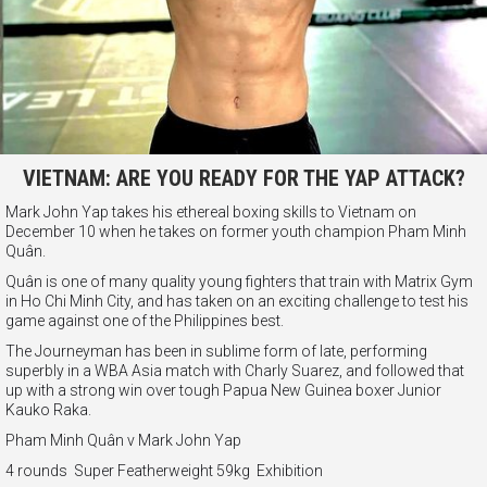
VIETNAM: ARE YOU READY FOR THE YAP ATTACK?
Mark John Yap takes his ethereal boxing skills to Vietnam on
December 10 when he takes on former youth champion Pham Minh
Quân.
Quân is one of many quality young fighters that train with Matrix Gym
in Ho Chi Minh City, and has taken on an exciting challenge to test his
game against one of the Philippines best.
The Journeyman has been in sublime form of late, performing
superbly in a WBA Asia match with Charly Suarez, and followed that
up with a strong win over tough Papua New Guinea boxer Junior
Kauko Raka.
Pham Minh Quân v Mark John Yap
4 rounds Super Featherweight 59kg Exhibition