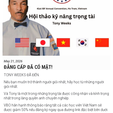
Claire Villarosa vs Felipe Tiempo
Các trận undercard
Jeff Santos vs Miller Alapormina
Yuga Ozaki vs Jonathan Refugio
Wesley Caga vs Sandy Volante
Ricson Hanginan vs Harry Omac
Salvador Gajana vs Wendel Babasol
Cherry Mae Rosas vs Charimae Salvador
Ronerick Ballesteros vs Pablito Canada
May 21, 2026
Daniel Balois vs Sherwin Andes
ĐẲNG CẤP ĐÃ CÓ MẶT!
Các trận bổ sung
TONY WEEKS ĐÃ ĐẾN.
Cristobal Jr. Legane vs TBA
Nếu bạn muốn trở thành người giỏi nhất, hãy học từ những người
Vincent Siordia vs Kresler Tenorio
giỏi nhất.
Jeffer Rhoy Mendoza vs Eranio Pisador
Và Tony là một trong những trọng tài được công nhận và kính trọng
nhất trong làng quyền anh chuyên nghiệp.
Mikko Camingawan vs Rovick Embuscado
VBO hân hạnh thông báo rằng tất cả các học viên Việt Nam sẽ
Meredy Michael vs Aisah Alico
được giảm 50% nếu đăng ký ngay qua đường link đặc biệt bên dưới.