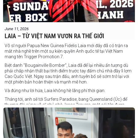
June 11, 2026
LAIA – TỪ VIỆT NAM VƯƠN RA THẾ GIỚI
Võ sĩ người Papua New Guinea Fidelis Laia mới đây đã có trận ra
mắt nhà nghề trên một sự kiện quyền Anh quốc tế tại Việt Nam
mang tên Trigger Promotion 7.
Biệt danh "Bougainville Bomber", Laia đã để lại nhiều ấn tượng dù
phải chấp nhận thất bại tính điểm trước tay đấm chủ nhà đầy lì lợm
Cao Quốc Việt. Ngay sau trận đấu, anh tuyên bố sẽ sớm trở lại với
một phiên bản hoàn thiện và mạnh mẽ hơn.
Và đúng như lời hứa, Laia không hề lãng phí thời gian.
Tháng tới, anh sẽ tới Surfers Paradise, bang Queensland (Úc) để
thượng đài cùng võ sĩ chủ nhà Jesse Travers, một cái tên được
đánh giá là có thực lực nhưng vẫn chưa nhận được sự chú ý tương
xứng.
Travers sở hữu nền tảng nghiệp dư rất đáng nể và từ lâu đã được
xem là một võ sĩ giàu tiềm năng. Trong quá khứ, anh từng có những
trận đấu rất sít sao với các đối thủ chất lượng như Clay Waterman