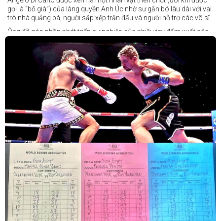
gọi là “bố già”) của làng quyền Anh Úc nhờ sự gắn bó lâu dài với vai
trò nhà quảng bá, người sắp xếp trận đấu và người hỗ trợ các võ sĩ.
Ông đã góp phần phát triển sự nghiệp của nhiều tay đấm xuất sắc,
gần đây nhất là cựu vô địch thế giới Liam Paro.