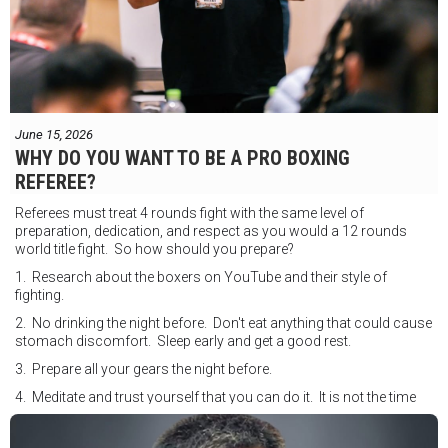
June 15, 2026
WHY DO YOU WANT TO BE A PRO BOXING
REFEREE?
Referees must treat 4 rounds fight with the same level of
preparation, dedication, and respect as you would a 12 rounds
world title fight. So how should you prepare?
1. Research about the boxers on YouTube and their style of
fighting.
2. No drinking the night before. Don't eat anything that could cause
stomach discomfort. Sleep early and get a good rest.
3. Prepare all your gears the night before.
4. Meditate and trust yourself that you can do it. It is not the time
for self doubt.
5. Conduct yourself as if you are on the world stage for a world