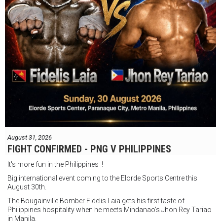
August 31, 2026
FIGHT CONFIRMED - PNG V PHILIPPINES
It's more fun in the Philippines !
Big international event coming to the Elorde Sports Centre this
August 30th.
The Bougainville Bomber Fidelis Laia gets his first taste of
Philippines hospitality when he meets Mindanao's Jhon Rey Tariao
in Manila.