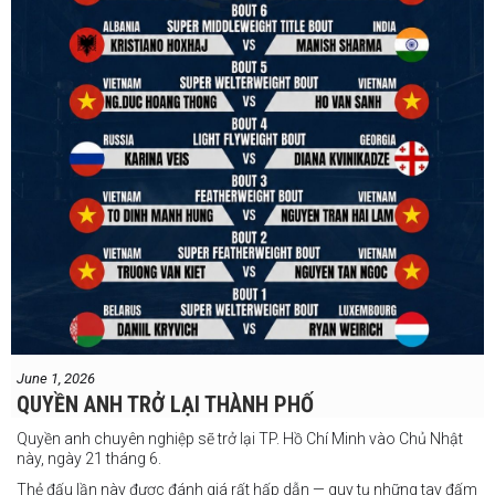
#professionalboxing
#41stibfconvention
June 1, 2026
QUYỀN ANH TRỞ LẠI THÀNH PHỐ
Quyền anh chuyên nghiệp sẽ trở lại TP. Hồ Chí Minh vào Chủ Nhật
này, ngày 21 tháng 6.
Thẻ đấu lần này được đánh giá rất hấp dẫn — quy tụ những tay đấm