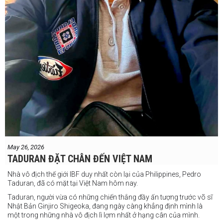
May 26, 2026
TADURAN ĐẶT CHÂN ĐẾN VIỆT NAM
Nhà vô địch thế giới IBF duy nhất còn lại của Philippines, Pedro
Taduran, đã có mặt tại Việt Nam hôm nay.
Taduran, người vừa có những chiến thắng đầy ấn tượng trước võ sĩ
Nhật Bản Ginjiro Shigeoka, đang ngày càng khẳng định mình là
một trong những nhà vô địch lì lợm nhất ở hạng cân của mình.