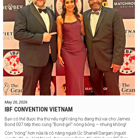
May 26, 2026
IBF CONVENTION VIETNAM
Bạn có thể được tha thứ nếu nghĩ rằng họ đang thử vai cho James
Bond 007 tiếp theo cùng “Bond girl” nóng bỏng — nhưng không!
Còn “nóng” hơn nữa là cô nàng người Úc Shanell Dargan (người