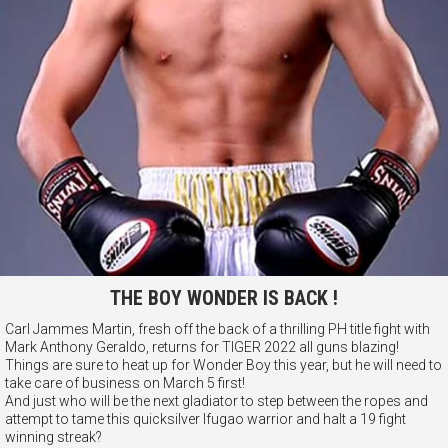
THE BOY WONDER IS BACK !
Carl Jammes Martin, fresh off the back of a thrilling PH title fight with
Mark Anthony Geraldo, returns for TIGER 2022 all guns blazing!
Things are sure to heat up for Wonder Boy this year, but he will need to
take care of business on March 5 first!
And just who will be the next gladiator to step between the ropes and
attempt to tame this quicksilver Ifugao warrior and halt a 19 fight
winning streak?