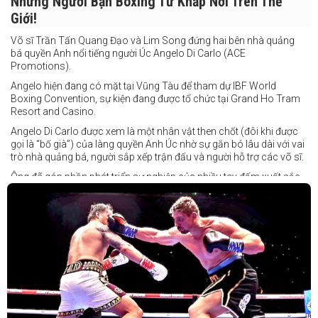
Những Người Bạn Boxing Từ Khắp Nơi Trên Thế
Giới!
Võ sĩ Trần Tấn Quang Đạo và Lim Song đứng hai bên nhà quảng
bá quyền Anh nổi tiếng người Úc Angelo Di Carlo (ACE
Promotions).
Angelo hiện đang có mặt tại Vũng Tàu để tham dự IBF World
Boxing Convention, sự kiện đang được tổ chức tại Grand Ho Tram
Resort and Casino.
Angelo Di Carlo được xem là một nhân vật then chốt (đôi khi được
gọi là “bố già”) của làng quyền Anh Úc nhờ sự gắn bó lâu dài với vai
trò nhà quảng bá, người sắp xếp trận đấu và người hỗ trợ các võ sĩ.
Ông đã góp phần phát triển sự nghiệp của nhiều tay đấm xuất sắc,
gần đây nhất là cựu vô địch thế giới Liam Paro.