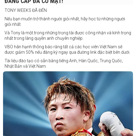
ĐẲNG CẤP ĐÃ CÓ MẶT!
Các trận bổ sung
TONY WEEKS ĐÃ ĐẾN.
Cristobal Jr. Legane vs TBA
Nếu bạn muốn trở thành người giỏi nhất, hãy học từ những người
Vincent Siordia vs Kresler Tenorio
giỏi nhất.
Jeffer Rhoy Mendoza vs Eranio Pisador
Và Tony là một trong những trọng tài được công nhận và kính trọng
nhất trong làng quyền anh chuyên nghiệp.
Mikko Camingawan vs Rovick Embuscado
VBO hân hạnh thông báo rằng tất cả các học viên Việt Nam sẽ
Meredy Michael vs Aisah Alico
được giảm 50% nếu đăng ký ngay qua đường link đặc biệt bên dưới.
Ian Carl Muyso vs Marvin Zamora
Tài liệu đào tạo có sẵn bằng tiếng Anh, Hàn Quốc, Trung Quốc,
Franz Carl Muyso vs Ariel Antonio
Nhật Bản và Việt Nam.
Hãy rủ bạn bè và gia đình cùng tham gia để tận hưởng một ngày
Số lượng chỗ có hạn, hãy nhanh tay đăng ký!
tuyệt vời và chứng kiến QUYỀN ANH Ở ĐỈNH CAO NHẤT!
Link đăng ký: