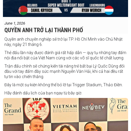
June 1, 2026
QUYỀN ANH TRỞ LẠI THÀNH PHỐ
Quyền anh chuyên nghiệp sẽ trở lại TP. Hồ Chí Minh vào Chủ Nhật
này, ngày 21 tháng 6.
Thẻ đấu lần này được đánh giá rất hấp dẫn — quy tụ những tay đấm
nội địa nổi bật của Việt Nam cùng với các võ sĩ quốc tế chất lượng.
Trận đấu chính sẽ chứng kiến tài năng trẻ bất bại Lý Quốc Dũng đối
đầu với tay đấm đầy sức mạnh Nguyễn Văn Hải, khi cả hai đều rất
tự tin vào chiến thắng.
Đây là một sự kiện không thể bỏ lỡ tại Trigger Stadium, Thảo Điền.
Hãy đánh dấu lịch của bạn ngay từ bây giờ.
Thông tin cập nhật sẽ sớm được công bố.