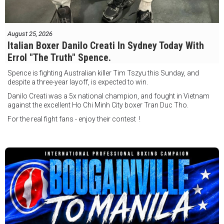
August 25, 2026
Italian Boxer Danilo Creati In Sydney Today With
Errol "The Truth" Spence.
Spence is fighting Australian killer Tim Tszyu this Sunday, and
despite a three-year layoff, is expected to win.
Danilo Creati was a 5x national champion, and fought in Vietnam
against the excellent Ho Chi Minh City boxer Tran Duc Tho.
For the real fight fans - enjoy their contest !