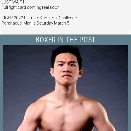
JUST WAIT !
Full fight card coming real soon!
TIGER 2022 Ultimate Knockout Challenge
Paranaque, Manila Saturday March 5
BOXER IN THE POST