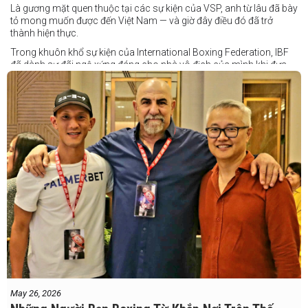
Là gương mặt quen thuộc tại các sự kiện của VSP, anh từ lâu đã bày
tỏ mong muốn được đến Việt Nam — và giờ đây điều đó đã trở
thành hiện thực.
Trong khuôn khổ sự kiện của International Boxing Federation, IBF
đã dành sự đãi ngộ xứng đáng cho nhà vô địch của mình khi đưa
Taduran đến Việt Nam bằng vé hạng thương gia.
Một chuyến đi hoàn toàn xứng đáng cho một “chiến binh đường xa”
thực thụ
May 26, 2026