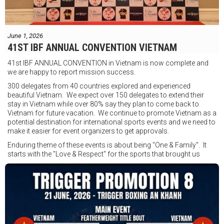
Jesse Travers vs Fidelis Laia
Thông tin sự kiện:
June 1, 2026
Ngày: 18 tháng 7
41ST IBF ANNUAL CONVENTION VIETNAM
Thời gian: Từ 17:30
41st IBF ANNUAL CONVENTION in Vietnam is now complete and
Địa điểm: Mantra on View, Surfers Paradise, Queensland, Úc
See
we are happy to report mission success.
less
300 delegates from 40 countries explored and experienced
beautiful Vietnam. We expect over 150 delegates to extend their
stay in Vietnam while over 80% say they plan to come back to
Vietnam for future vacation. We continue to promote Vietnam as a
potential destination for international sports events and we need to
make it easier for event organizers to get approvals.
Enduring theme of these events is about being "One & Family". It
starts with the "Love & Respect" for the sports that brought us
together. To help each other get better, to share experiences, and
remembering that it is all about protecting the safety of the boxers
in and out of the ring. It is not about power over them but rather
power to serve, guide, advice, and respect the path they chose. We
strive to make it a little smoother and safer.
VBO is pleased to welcome
Vietnam Boxing Federation - VBF