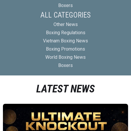
Boxers
ALL CATEGORIES
Other News
Boxing Regulations
Vietnam Boxing News
Boxing Promotions
World Boxing News
Boxers
LATEST NEWS