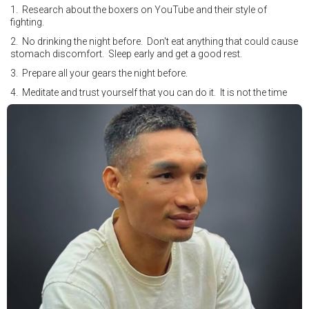
1. Research about the boxers on YouTube and their style of
fighting.
2. No drinking the night before. Don't eat anything that could cause
stomach discomfort. Sleep early and get a good rest.
3. Prepare all your gears the night before.
4. Meditate and trust yourself that you can do it. It is not the time
for self doubt.
5. Conduct yourself as if you are on the world stage for a world
championship fight. Remeber that everyone is watching.
6. It's ok to make a mistake but its not okay to hesitate. When you
make a call, make it loud and clear.
Know that it is not about you. It's about ensuring the safety and the
fairness for the boxers who put their lives in the ring. At the end,
what Tony Weeks said during the Referee training seminar
encapsulates it well. "You do it for the love and respect of the
sport".
#professionalboxing
#proboxingreferee
#IBF
#Tonyweeks