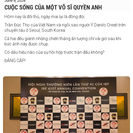
June 6, 2026
thắng. Sau trận đấu này, tôi cũng đã có
CUỘC SỐNG CỦA MỘT VÕ SĨ QUYỀN ANH
một trận đấu khác được lên lịch tại
Philippines
Hôm nay là đối thủ, ngày mai lại là đồng đội.
Trần Đức Thọ của Việt Nam và ngôi sao người Ý Danilo Creati trên
chuyến tàu ở Seoul, South Korea.
Cả hai đều giành những chiến thắng ấn tượng chỉ vài giờ sau khi
bức ảnh này được chụp.
Có dấu hiệu nào của sự hồi hộp trước trận đấu không?
ĐẲNG CẤP!
vào tháng 8.
"Tôi biết mình bắt đầu sự nghiệp quyền Anh nhà nghề khá muộn, vì
vậy tôi phải trân trọng và nắm bắt mọi cơ hội đến với mình."
FIGHTS IN THE CITY
Được tổ chức bởi Jamie Myer Productions