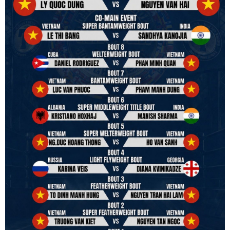
to join the convention in the organizing committee. We are joining
hands to restart professional boxing in Vietnam. Stay stuned.
We will release more photos once IBF has had the chance to
review them and release it officially.
#ibfconvention
#grandhotram
#vbo
#IBF
#VBF
#professionalboxing
#41stibfconvention