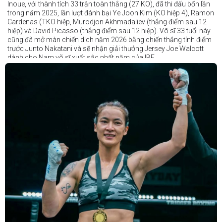
Inoue, với thành tích 33 trận toàn thắng (27 KO), đã thi đấu bốn lần
trong năm 2025, lần lượt đánh bại Ye Joon Kim (KO hiệp 4), Ramon
Cardenas (TKO hiệp, Murodjon Akhmadaliev (thắng điểm sau 12
hiệp) và David Picasso (thắng điểm sau 12 hiệp). Võ sĩ 33 tuổi này
cũng đã mở màn chiến dịch năm 2026 bằng chiến thắng tính điểm
trước Junto Nakatani và sẽ nhận giải thưởng Jersey Joe Walcott
dành cho Nam võ sĩ xuất sắc nhất năm của IBF.
Trong khi đó, Katie Taylor sẽ được trao danh hiệu Nữ võ sĩ xuất sắc
nhất năm.
Dù chỉ thi đấu một trận trong năm 2025, nhưng đó lại là một trong
những màn trình diễn ấn tượng nhất trong sự nghiệp lẫy lừng với
thành tích 25 thắng - 1 thua (6 KO) của Taylor. Cô đã đánh bại đối
thủ lâu năm Amanda Serrano bằng chiến thắng tính điểm đồng
thuận trong trận thứ ba — và có thể là cuối cùng — của cặp đấu này
tại Madison Square Garden vào tháng 7.
Chiến thắng này nối tiếp hai trận thắng gây nhiều tranh cãi trước
Serrano vào các năm 2022 và 2024. Tuy nhiên lần này, không còn
bất kỳ nghi ngờ nào khi Taylor hoàn toàn vượt trội trong suốt 10
hiệp đấu.
Sẽ còn thêm nhiều thông tin sắp được cập nhật