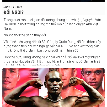
June 11, 2026
ĐỔI NGÔI?
Trong suốt một thời gian dài tưởng chừng như vô tận, Nguyễn Văn
Hải luôn là một trong những tên tuổi lớn của làng quyền Anh Việt
Nam.
Nhưng thời thế đang thay đổi.
Võ sĩ trẻ triển vọng đến từ Sài Gòn, Ly Quốc Dung, đã âm thầm xây
dựng thành tích chuyên nghiệp bất bại 4-0 — và anh ấy trông gần
như không thể bị đánh bại trong suốt hành trình đó.
Hơn thế nữa, Dung không hề e ngại khi phải đối đầu với một huyền
thoại như Nguyễn Văn Hải. Thực tế, anh tin rằng người đàn anh sẽ
sớm bị bỏ lại trong cái bóng của mình.
Dung nói rằng anh quá nhanh, quá khó nắm bắt, và đơn giản là quá
điển trai đối với “Hanoi Hitman”.
Và biết đâu anh ấy đúng.
Chúng ta sẽ có câu trả lời vào Chủ Nhật, ngày 21 tháng 6