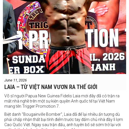
June 11, 2026
LAIA – TỪ VIỆT NAM VƯƠN RA THẾ GIỚI
Võ sĩ người Papua New Guinea Fidelis Laia mới đây đã có trận ra
mắt nhà nghề trên một sự kiện quyền Anh quốc tế tại Việt Nam
mang tên Trigger Promotion 7.
Biệt danh "Bougainville Bomber", Laia đã để lại nhiều ấn tượng dù
phải chấp nhận thất bại tính điểm trước tay đấm chủ nhà đầy lì lợm
Cao Quốc Việt. Ngay sau trận đấu, anh tuyên bố sẽ sớm trở lại với