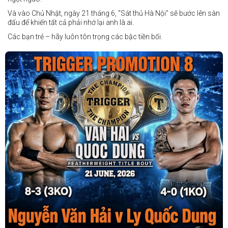
Và vào Chủ Nhật, ngày 21 tháng 6, "Sát thủ Hà Nội" sẽ bước lên sàn
đấu để khiến tất cả phải nhớ lại anh là ai.
Các bạn trẻ – hãy luôn tôn trọng các bậc tiền bối.