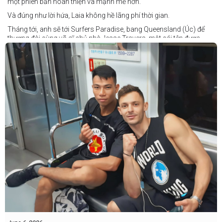
một phiên bản hoàn thiện và mạnh mẽ hơn.
Và đúng như lời hứa, Laia không hề lãng phí thời gian.
Tháng tới, anh sẽ tới Surfers Paradise, bang Queensland (Úc) để
thượng đài cùng võ sĩ chủ nhà Jesse Travers, một cái tên được
đánh giá là có thực lực nhưng vẫn chưa nhận được sự chú ý tương
xứng.
Travers sở hữu nền tảng nghiệp dư rất đáng nể và từ lâu đã được
xem là một võ sĩ giàu tiềm năng. Trong quá khứ, anh từng có những
trận đấu rất sít sao với các đối thủ chất lượng như Clay Waterman
và Steve Spark.
Sau bảy năm rời xa võ đài, Travers trở lại thi đấu vào tháng 4 năm
nay và ngay lập tức gây ấn tượng mạnh khi hạ gục Blake Payne
ngay trong hiệp đầu tiên. Giờ đây, anh sẽ hướng tới việc nối dài đà
thăng tiến đó khi đối đầu với vị khách đến từ Papua New Guinea.
Tuy nhiên, Laia không hề e ngại thử thách phía trước.
"Đây là cơ hội tuyệt vời để tôi bước thêm một bước trên con đường
sự nghiệp," Laia chia sẻ.
"Tôi sẽ tăng hạng cân để đấu với võ sĩ người Úc này, nhưng điều đó
không thành vấn đề vì trước đây tôi đã từng thi đấu ở hạng cân đó.
"Tôi tự tin rằng mình sẽ giành chiến