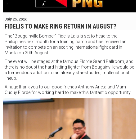
July 25, 2026
FIDELIS TO MAKE RING RETURN IN AUGUST?
The "Bougainville Bomber" Fidelis Laia is set to head to the
Philippines next month for a training camp and has received an
invitation to compete on an exciting international fight card in
Manila on 30th August.
The event will be staged at the famous Elorde Grand Ballroom, and
there is no doubt the hard-hitting fighter from Bougainville would be
a tremendous addition to an already star-studded, multi-national
lineup.
A huge thank you to our good friends Anthony Arieta and Mam
Cucuy Elorde for working hard to make this fantastic opportunity
possible.
We hope to have some exciting news to share very soon!