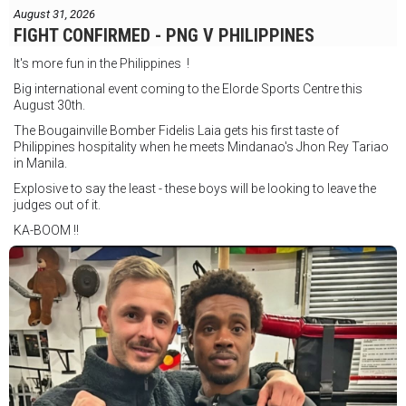
August 31, 2026
FIGHT CONFIRMED - PNG V PHILIPPINES
It's more fun in the Philippines !
Big international event coming to the Elorde Sports Centre this
August 30th.
The Bougainville Bomber Fidelis Laia gets his first taste of
Philippines hospitality when he meets Mindanao's Jhon Rey Tariao
in Manila.
Explosive to say the least - these boys will be looking to leave the
judges out of it.
KA-BOOM !!