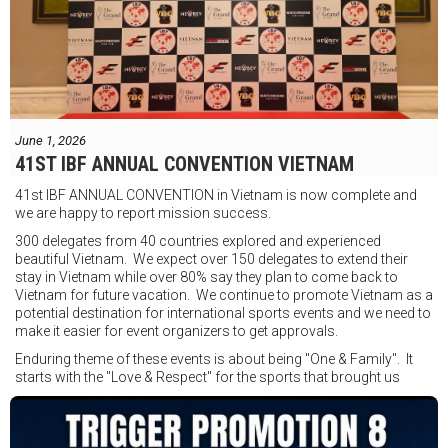
vậy tôi phải trân trọng và nắm bắt mọi cơ hội đến với mình."
FIGHTS IN THE CITY
Được tổ chức bởi Jamie Myer Productions
Jesse Travers vs Fidelis Laia
Thông tin sự kiện:
June 1, 2026
Ngày: 18 tháng 7
41ST IBF ANNUAL CONVENTION VIETNAM
Thời gian: Từ 17:30
41st IBF ANNUAL CONVENTION in Vietnam is now complete and
Địa điểm: Mantra on View, Surfers Paradise, Queensland, Úc
See
we are happy to report mission success.
less
300 delegates from 40 countries explored and experienced
beautiful Vietnam. We expect over 150 delegates to extend their
stay in Vietnam while over 80% say they plan to come back to
Vietnam for future vacation. We continue to promote Vietnam as a
potential destination for international sports events and we need to
make it easier for event organizers to get approvals.
Enduring theme of these events is about being "One & Family". It
starts with the "Love & Respect" for the sports that brought us
together. To help each other get better, to share experiences, and
remembering that it is all about protecting the safety of the boxers
in and out of the ring. It is not about power over them but rather