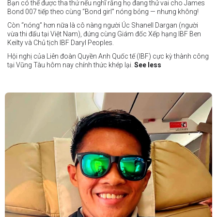
Bạn có thể được tha thứ nếu nghĩ rằng họ đang thử vai cho James
Bond 007 tiếp theo cùng “Bond girl” nóng bỏng — nhưng không!
Còn “nóng” hơn nữa là cô nàng người Úc Shanell Dargan (người
vừa thi đấu tại Việt Nam), đứng cùng Giám đốc Xếp hạng IBF Ben
Keilty và Chủ tịch IBF Daryl Peoples.
Hội nghị của Liên đoàn Quyền Anh Quốc tế (IBF) cực kỳ thành công
tại Vũng Tàu hôm nay chính thức khép lại.
See less