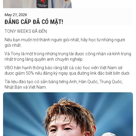
Cherry Mae Rosas vs Charimae Salvador
Ronerick Ballesteros vs Pablito Canada
May 21, 2026
Daniel Balois vs Sherwin Andes
ĐẲNG CẤP ĐÃ CÓ MẶT!
Các trận bổ sung
TONY WEEKS ĐÃ ĐẾN.
Cristobal Jr. Legane vs TBA
Nếu bạn muốn trở thành người giỏi nhất, hãy học từ những người
Vincent Siordia vs Kresler Tenorio
giỏi nhất.
Jeffer Rhoy Mendoza vs Eranio Pisador
Và Tony là một trong những trọng tài được công nhận và kính trọng
nhất trong làng quyền anh chuyên nghiệp.
Mikko Camingawan vs Rovick Embuscado
VBO hân hạnh thông báo rằng tất cả các học viên Việt Nam sẽ
Meredy Michael vs Aisah Alico
được giảm 50% nếu đăng ký ngay qua đường link đặc biệt bên dưới.
Ian Carl Muyso vs Marvin Zamora
Tài liệu đào tạo có sẵn bằng tiếng Anh, Hàn Quốc, Trung Quốc,
Franz Carl Muyso vs Ariel Antonio
Nhật Bản và Việt Nam.
Hãy rủ bạn bè và gia đình cùng tham gia để tận hưởng một ngày
Số lượng chỗ có hạn, hãy nhanh tay đăng ký!
tuyệt vời và chứng kiến QUYỀN ANH Ở ĐỈNH CAO NHẤT!
Link đăng ký: