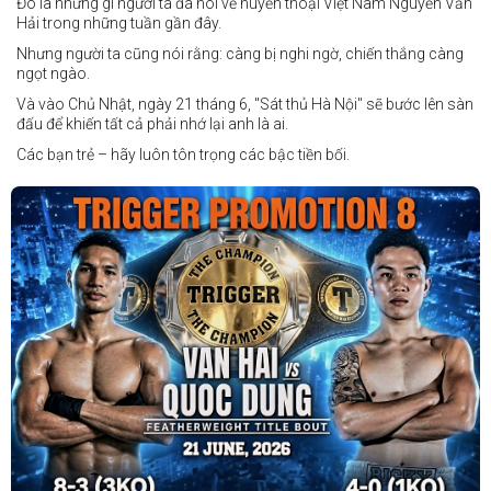
Đó là những gì người ta đã nói về huyền thoại Việt Nam Nguyễn Văn
Hải trong những tuần gần đây.
Nhưng người ta cũng nói rằng: càng bị nghi ngờ, chiến thắng càng
ngọt ngào.
Và vào Chủ Nhật, ngày 21 tháng 6, "Sát thủ Hà Nội" sẽ bước lên sàn
đấu để khiến tất cả phải nhớ lại anh là ai.
Các bạn trẻ – hãy luôn tôn trọng các bậc tiền bối.