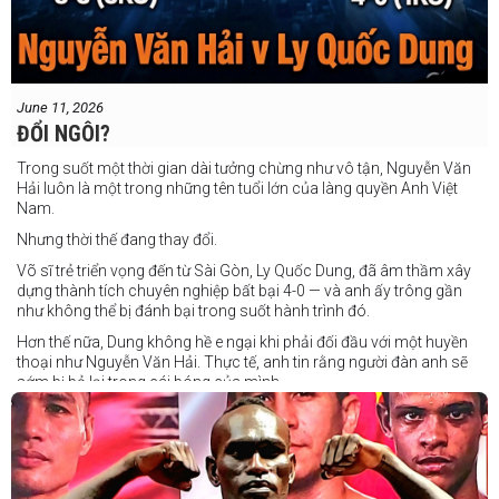
June 11, 2026
ĐỔI NGÔI?
Trong suốt một thời gian dài tưởng chừng như vô tận, Nguyễn Văn
Hải luôn là một trong những tên tuổi lớn của làng quyền Anh Việt
Nam.
Nhưng thời thế đang thay đổi.
Võ sĩ trẻ triển vọng đến từ Sài Gòn, Ly Quốc Dung, đã âm thầm xây
dựng thành tích chuyên nghiệp bất bại 4-0 — và anh ấy trông gần
như không thể bị đánh bại trong suốt hành trình đó.
Hơn thế nữa, Dung không hề e ngại khi phải đối đầu với một huyền
thoại như Nguyễn Văn Hải. Thực tế, anh tin rằng người đàn anh sẽ
sớm bị bỏ lại trong cái bóng của mình.
Dung nói rằng anh quá nhanh, quá khó nắm bắt, và đơn giản là quá
điển trai đối với “Hanoi Hitman”.
Và biết đâu anh ấy đúng.
Chúng ta sẽ có câu trả lời vào Chủ Nhật, ngày 21 tháng 6