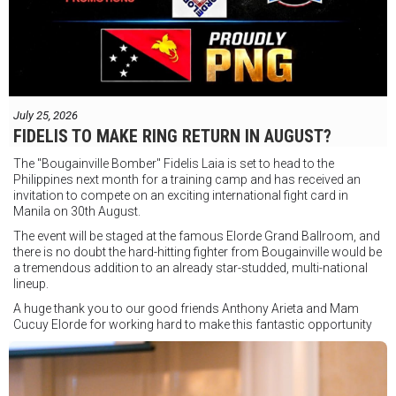
July 25, 2026
FIDELIS TO MAKE RING RETURN IN AUGUST?
The "Bougainville Bomber" Fidelis Laia is set to head to the
Philippines next month for a training camp and has received an
invitation to compete on an exciting international fight card in
Manila on 30th August.
The event will be staged at the famous Elorde Grand Ballroom, and
there is no doubt the hard-hitting fighter from Bougainville would be
a tremendous addition to an already star-studded, multi-national
lineup.
A huge thank you to our good friends Anthony Arieta and Mam
Cucuy Elorde for working hard to make this fantastic opportunity
possible.
We hope to have some exciting news to share very soon!