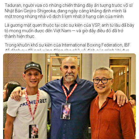
Taduran, người vừa có những chiến thắng đầy ấn tượng trước võ sĩ
Nhật Bản Ginjiro Shigeoka, đang ngày càng khẳng định mình là
một trong những nhà vô địch lì lợm nhất ở hạng cân của mình.
Là gương mặt quen thuộc tại các sự kiện của VSP, anh từ lâu đã bày
tỏ mong muốn được đến Việt Nam — và giờ đây điều đó đã trở
thành hiện thực.
Trong khuôn khổ sự kiện của International Boxing Federation, IBF
đã dành sự đãi ngộ xứng đáng cho nhà vô địch của mình khi đưa
Taduran đến Việt Nam bằng vé hạng thương gia.
Một chuyến đi hoàn toàn xứng đáng cho một “chiến binh đường xa”
thực thụ