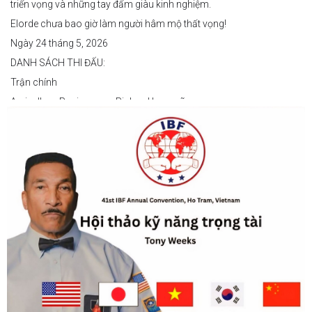
triển vọng và những tay đấm giàu kinh nghiệm.
Elorde chưa bao giờ làm người hâm mộ thất vọng!
Ngày 24 tháng 5, 2026
DANH SÁCH THI ĐẤU:
Trận chính
Arvin Jhon Paciones vs Richard Laspoña
Các trận nổi bật
Zyvyr John Medecilo vs Tatsuro Nakashima
Junny Bugas vs Jeven Villacite
Claire Villarosa vs Felipe Tiempo
Các trận undercard
Jeff Santos vs Miller Alapormina
Yuga Ozaki vs Jonathan Refugio
Wesley Caga vs Sandy Volante
Ricson Hanginan vs Harry Omac
Salvador Gajana vs Wendel Babasol