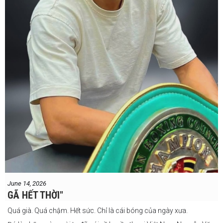
#proboxingreferee
#IBF
#Tonyweeks
June 14, 2026
GÃ HẾT THỜI"
Quá già. Quá chậm. Hết sức. Chỉ là cái bóng của ngày xưa.