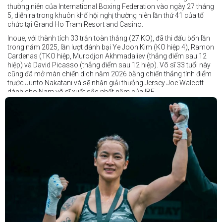
thường niên của International Boxing Federation vào ngày 27 tháng
5, diễn ra trong khuôn khổ hội nghị thường niên lần thứ 41 của tổ
chức tại Grand Ho Tram Resort and Casino.
Inoue, với thành tích 33 trận toàn thắng (27 KO), đã thi đấu bốn lần
trong năm 2025, lần lượt đánh bại Ye Joon Kim (KO hiệp 4), Ramon
Cardenas (TKO hiệp, Murodjon Akhmadaliev (thắng điểm sau 12
hiệp) và David Picasso (thắng điểm sau 12 hiệp). Võ sĩ 33 tuổi này
cũng đã mở màn chiến dịch năm 2026 bằng chiến thắng tính điểm
trước Junto Nakatani và sẽ nhận giải thưởng Jersey Joe Walcott
dành cho Nam võ sĩ xuất sắc nhất năm của IBF.
Trong khi đó, Katie Taylor sẽ được trao danh hiệu Nữ võ sĩ xuất sắc
nhất năm.
Dù chỉ thi đấu một trận trong năm 2025, nhưng đó lại là một trong
những màn trình diễn ấn tượng nhất trong sự nghiệp lẫy lừng với
thành tích 25 thắng - 1 thua (6 KO) của Taylor. Cô đã đánh bại đối
thủ lâu năm Amanda Serrano bằng chiến thắng tính điểm đồng
thuận trong trận thứ ba — và có thể là cuối cùng — của cặp đấu này
tại Madison Square Garden vào tháng 7.
Chiến thắng này nối tiếp hai trận thắng gây nhiều tranh cãi trước
Serrano vào các năm 2022 và 2024. Tuy nhiên lần này, không còn
bất kỳ nghi ngờ nào khi Taylor hoàn toàn vượt trội trong suốt 10
hiệp đấu.