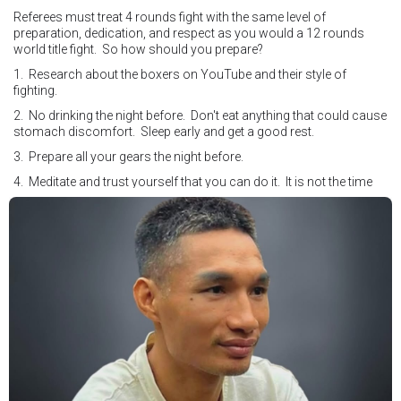
Referees must treat 4 rounds fight with the same level of
preparation, dedication, and respect as you would a 12 rounds
world title fight. So how should you prepare?
1. Research about the boxers on YouTube and their style of
fighting.
2. No drinking the night before. Don't eat anything that could cause
stomach discomfort. Sleep early and get a good rest.
3. Prepare all your gears the night before.
4. Meditate and trust yourself that you can do it. It is not the time
for self doubt.
5. Conduct yourself as if you are on the world stage for a world
championship fight. Remeber that everyone is watching.
6. It's ok to make a mistake but its not okay to hesitate. When you
make a call, make it loud and clear.
Know that it is not about you. It's about ensuring the safety and the
fairness for the boxers who put their lives in the ring. At the end,
what Tony Weeks said during the Referee training seminar
encapsulates it well. "You do it for the love and respect of the
sport".
#professionalboxing