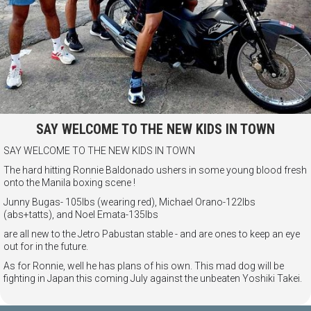
SAY WELCOME TO THE NEW KIDS IN TOWN
SAY WELCOME TO THE NEW KIDS IN TOWN
The hard hitting Ronnie Baldonado ushers in some young blood fresh
onto the Manila boxing scene !
Junny Bugas- 105lbs (wearing red), Michael Orano-122lbs
(abs+tatts), and Noel Emata-135lbs
are all new to the Jetro Pabustan stable - and are ones to keep an eye
out for in the future.
As for Ronnie, well he has plans of his own. This mad dog will be
fighting in Japan this coming July against the unbeaten Yoshiki Takei.