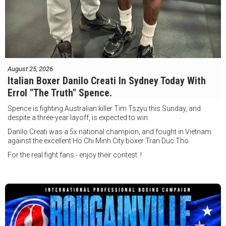
August 25, 2026
Italian Boxer Danilo Creati In Sydney Today With
Errol "The Truth" Spence.
Spence is fighting Australian killer Tim Tszyu this Sunday, and
despite a three-year layoff, is expected to win.
Danilo Creati was a 5x national champion, and fought in Vietnam
against the excellent Ho Chi Minh City boxer Tran Duc Tho.
For the real fight fans - enjoy their contest !