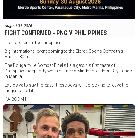
August 31, 2026
FIGHT CONFIRMED - PNG V PHILIPPINES
It's more fun in the Philippines !
Big international event coming to the Elorde Sports Centre this
August 30th.
The Bougainville Bomber Fidelis Laia gets his first taste of
Philippines hospitality when he meets Mindanao's Jhon Rey Tariao
in Manila.
Explosive to say the least - these boys will be looking to leave the
judges out of it.
KA-BOOM !!