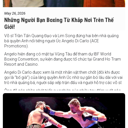
May 26, 2026
Những Người Bạn Boxing Từ Khắp Nơi Trên Thế
Giới!
Võ sĩ Trần Tấn Quang Đạo và Lim Song đứng hai bên nhà quảng
bá quyền Anh nổi tiếng người Úc Angelo Di Carlo (ACE
Promotions).
Angelo hiện đang có mặt tại Vũng Tàu để tham dự IBF World
Boxing Convention, sự kiện đang được tổ chức tại Grand Ho Tram
Resort and Casino.
Angelo Di Carlo được xem là một nhân vật then chốt (đôi khi được
gọi là “bố già”) của làng quyền Anh Úc nhờ sự gắn bó lâu dài với vai
trò nhà quảng bá, người sắp xếp trận đấu và người hỗ trợ các võ sĩ.
Ông đã góp phần phát triển sự nghiệp của nhiều tay đấm xuất sắc,
gần đây nhất là cựu vô địch thế giới Liam Paro.