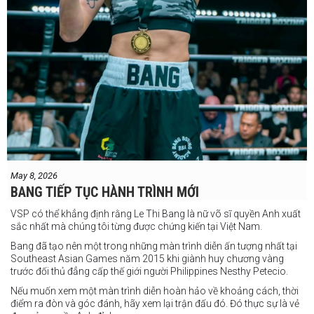
Sẽ còn thêm nhiều thông tin sắp được cập nhật
May 8, 2026
BANG TIẾP TỤC HÀNH TRÌNH MỚI
VSP có thể khẳng định rằng Le Thi Bang là nữ võ sĩ quyền Anh xuất
sắc nhất mà chúng tôi từng được chứng kiến tại Việt Nam.
Bang đã tạo nên một trong những màn trình diễn ấn tượng nhất tại
Southeast Asian Games năm 2015 khi giành huy chương vàng
trước đối thủ đẳng cấp thế giới người Philippines Nesthy Petecio.
Nếu muốn xem một màn trình diễn hoàn hảo về khoảng cách, thời
điểm ra đòn và góc đánh, hãy xem lại trận đấu đó. Đó thực sự là vẻ