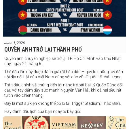
June 1, 2026
QUYỀN ANH TRỞ LẠI THÀNH PHỐ
Quyền anh chuyên nghiệp sẽ trở lại TP. Hồ Chí Minh vào Chủ Nhật
này, ngày 21 tháng 6.
Thẻ đấu lần này được đánh giá rất hấp dẫn — quy tụ những tay đấm
nội địa nổi bật của Việt Nam cùng với các võ sĩ quốc tế chất lượng.
Trận đấu chính sẽ chứng kiến tài năng trẻ bất bại Lý Quốc Dũng đối
đầu với tay đấm đầy sức mạnh Nguyễn Văn Hải, khi cả hai đều rất
tự tin vào chiến thắng.
Đây là một sự kiện không thể bỏ lỡ tại Trigger Stadium, Thảo Điền.
Hãy đánh dấu lịch của bạn ngay từ bây giờ.
Thông tin cập nhật sẽ sớm được công bố.