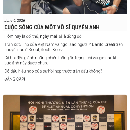
không thành vấn đề vì trước đây tôi đã từng thi đấu ở hạng cân đó.
"Tôi tự tin rằng mình sẽ giành chiến
June 6, 2026
thắng. Sau trận đấu này, tôi cũng đã có
CUỘC SỐNG CỦA MỘT VÕ SĨ QUYỀN ANH
một trận đấu khác được lên lịch tại
Philippines
Hôm nay là đối thủ, ngày mai lại là đồng đội.
Trần Đức Thọ của Việt Nam và ngôi sao người Ý Danilo Creati trên
chuyến tàu ở Seoul, South Korea.
Cả hai đều giành những chiến thắng ấn tượng chỉ vài giờ sau khi
bức ảnh này được chụp.
Có dấu hiệu nào của sự hồi hộp trước trận đấu không?
ĐẲNG CẤP!
vào tháng 8.
"Tôi biết mình bắt đầu sự nghiệp quyền Anh nhà nghề khá muộn, vì