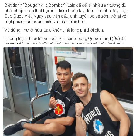
Biệt danh "Bougainville Bomber", Laia đã để lại nhiều ấn tượng dù
phải chấp nhận thất bại tính điểm trước tay đấm chủ nhà đầy lì lợm
Cao Quốc Việt. Ngay sau trận đấu, anh tuyên bố sẽ sớm trở lại với
một phiên bản hoàn thiện và mạnh mẽ hơn.
Và đúng như lời hứa, Laia không hề lãng phí thời gian.
Tháng tới, anh sẽ tới Surfers Paradise, bang Queensland (Úc) để
thượng đài cùng võ sĩ chủ nhà Jesse Travers, một cái tên được
đánh giá là có thực lực nhưng vẫn chưa nhận được sự chú ý tương
xứng.
Travers sở hữu nền tảng nghiệp dư rất đáng nể và từ lâu đã được
xem là một võ sĩ giàu tiềm năng. Trong quá khứ, anh từng có những
trận đấu rất sít sao với các đối thủ chất lượng như Clay Waterman
và Steve Spark.
Sau bảy năm rời xa võ đài, Travers trở lại thi đấu vào tháng 4 năm
nay và ngay lập tức gây ấn tượng mạnh khi hạ gục Blake Payne
ngay trong hiệp đầu tiên. Giờ đây, anh sẽ hướng tới việc nối dài đà
thăng tiến đó khi đối đầu với vị khách đến từ Papua New Guinea.
Tuy nhiên, Laia không hề e ngại thử thách phía trước.
"Đây là cơ hội tuyệt vời để tôi bước thêm một bước trên con đường
sự nghiệp," Laia chia sẻ.
"Tôi sẽ tăng hạng cân để đấu với võ sĩ người Úc này, nhưng điều đó