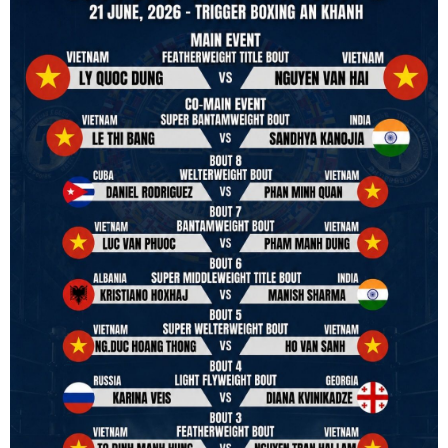
power to serve, guide, advice, and respect the path they chose. We
strive to make it a little smoother and safer.
VBO is pleased to welcome
Vietnam Boxing Federation - VBF
to join the convention in the organizing committee. We are joining
hands to restart professional boxing in Vietnam. Stay stuned.
We will release more photos once IBF has had the chance to
review them and release it officially.
#ibfconvention
#grandhotram
#vbo
#IBF
#VBF
#professionalboxing
#41stibfconvention