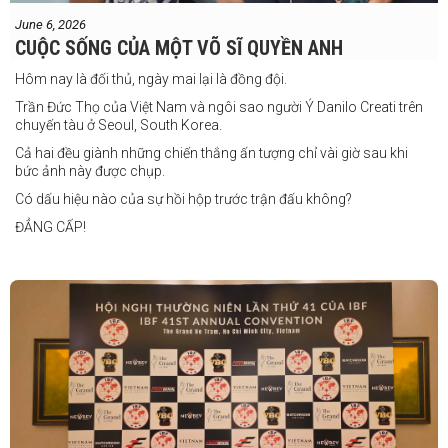
"Tôi tự tin rằng mình sẽ giành chiến
June 6, 2026
thắng. Sau trận đấu này, tôi cũng đã có
CUỘC SỐNG CỦA MỘT VÕ SĨ QUYỀN ANH
một trận đấu khác được lên lịch tại
Philippines
Hôm nay là đối thủ, ngày mai lại là đồng đội.
Trần Đức Thọ của Việt Nam và ngôi sao người Ý Danilo Creati trên
chuyến tàu ở Seoul, South Korea.
Cả hai đều giành những chiến thắng ấn tượng chỉ vài giờ sau khi
bức ảnh này được chụp.
Có dấu hiệu nào của sự hồi hộp trước trận đấu không?
ĐẲNG CẤP!
vào tháng 8.
"Tôi biết mình bắt đầu sự nghiệp quyền Anh nhà nghề khá muộn, vì
vậy tôi phải trân trọng và nắm bắt mọi cơ hội đến với mình."
FIGHTS IN THE CITY