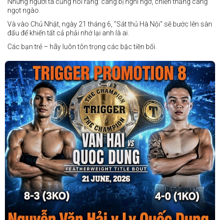
Nhưng người ta cũng nói rằng: càng bị nghi ngờ, chiến thắng càng
ngọt ngào.
Và vào Chủ Nhật, ngày 21 tháng 6, "Sát thủ Hà Nội" sẽ bước lên sàn
đấu để khiến tất cả phải nhớ lại anh là ai.
Các bạn trẻ – hãy luôn tôn trọng các bậc tiền bối.