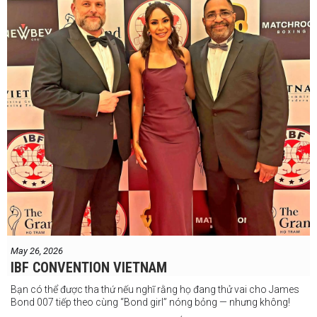
May 26, 2026
IBF CONVENTION VIETNAM
Bạn có thể được tha thứ nếu nghĩ rằng họ đang thử vai cho James
Bond 007 tiếp theo cùng “Bond girl” nóng bỏng — nhưng không!