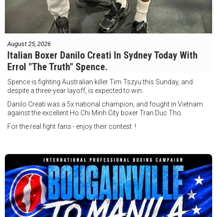
August 25, 2026
Italian Boxer Danilo Creati In Sydney Today With
Errol "The Truth" Spence.
Spence is fighting Australian killer Tim Tszyu this Sunday, and
despite a three-year layoff, is expected to win.
Danilo Creati was a 5x national champion, and fought in Vietnam
against the excellent Ho Chi Minh City boxer Tran Duc Tho.
For the real fight fans - enjoy their contest !