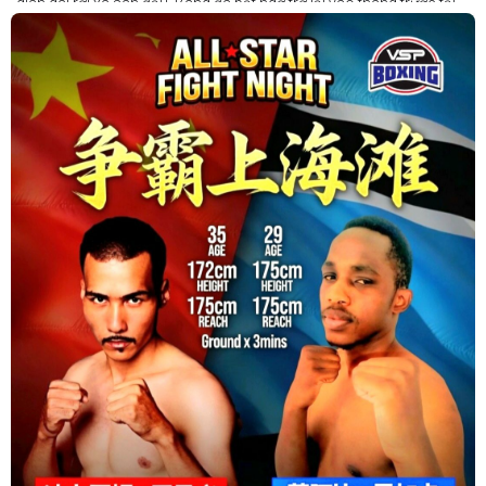
gian dài rời xa sàn đấu, Bang đã bất ngờ trở lại vào tháng trước tại
Trigger Promotion 7.
Ở tuổi 33, Lê Thị Bằng quyết định chuyển sang thi đấu chuyên
nghiệp — và cô ngay lập tức tạo dấu ấn mạnh mẽ. Đối đầu với một
đối thủ trẻ tài năng của nước chủ nhà, Bang đã thể hiện sự điềm tĩnh
và sức mạnh để giành chiến thắng bằng knock-out kỹ thuật.
Tháng tới, cô sẽ tiếp tục thượng đài tại Trigger Promotion 8 ở Ho
Chi Minh City, nơi cô hướng tới thành tích 2-0 trong sự nghiệp
chuyên nghiệp khi chạm trán tay đấm người Ấn Độ bất bại Sandhya
Kanojia.
Con đường đến đỉnh cao luôn đầy thử thách — nhưng những gì
Bang thể hiện trong trận ra mắt cho thấy cô hoàn toàn có thể tạo
nên điều đặc biệt.
Le Thi Bang hoàn toàn có thể trở thành một trong những huyền
thoại thể thao vĩ đại nhất của đất nước.