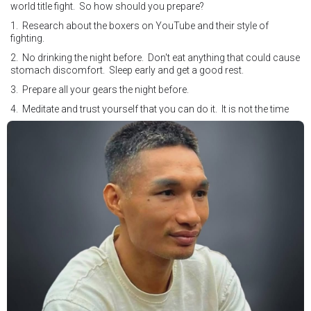
world title fight. So how should you prepare?
1. Research about the boxers on YouTube and their style of
fighting.
2. No drinking the night before. Don't eat anything that could cause
stomach discomfort. Sleep early and get a good rest.
3. Prepare all your gears the night before.
4. Meditate and trust yourself that you can do it. It is not the time
for self doubt.
5. Conduct yourself as if you are on the world stage for a world
championship fight. Remeber that everyone is watching.
6. It's ok to make a mistake but its not okay to hesitate. When you
make a call, make it loud and clear.
Know that it is not about you. It's about ensuring the safety and the
fairness for the boxers who put their lives in the ring. At the end,
what Tony Weeks said during the Referee training seminar
encapsulates it well. "You do it for the love and respect of the
sport".
#professionalboxing
#proboxingreferee
#IBF