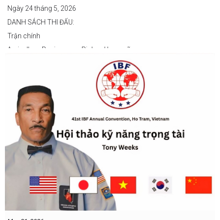
Ngày 24 tháng 5, 2026
DANH SÁCH THI ĐẤU:
Trận chính
Arvin Jhon Paciones vs Richard Laspoña
Các trận nổi bật
Zyvyr John Medecilo vs Tatsuro Nakashima
Junny Bugas vs Jeven Villacite
Claire Villarosa vs Felipe Tiempo
Các trận undercard
Jeff Santos vs Miller Alapormina
Yuga Ozaki vs Jonathan Refugio
Wesley Caga vs Sandy Volante
Ricson Hanginan vs Harry Omac
Salvador Gajana vs Wendel Babasol
Cherry Mae Rosas vs Charimae Salvador
Ronerick Ballesteros vs Pablito Canada