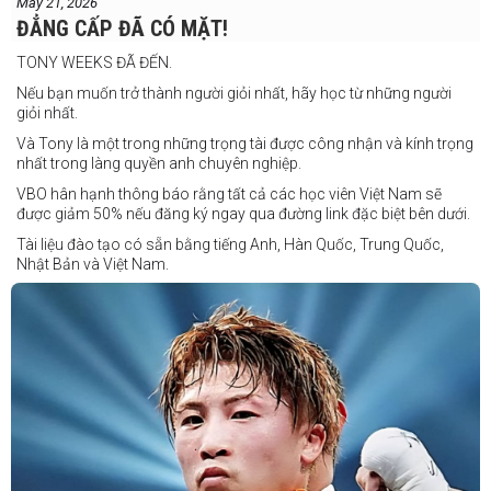
May 21, 2026
Daniel Balois vs Sherwin Andes
ĐẲNG CẤP ĐÃ CÓ MẶT!
Các trận bổ sung
TONY WEEKS ĐÃ ĐẾN.
Cristobal Jr. Legane vs TBA
Nếu bạn muốn trở thành người giỏi nhất, hãy học từ những người
Vincent Siordia vs Kresler Tenorio
giỏi nhất.
Jeffer Rhoy Mendoza vs Eranio Pisador
Và Tony là một trong những trọng tài được công nhận và kính trọng
nhất trong làng quyền anh chuyên nghiệp.
Mikko Camingawan vs Rovick Embuscado
VBO hân hạnh thông báo rằng tất cả các học viên Việt Nam sẽ
Meredy Michael vs Aisah Alico
được giảm 50% nếu đăng ký ngay qua đường link đặc biệt bên dưới.
Ian Carl Muyso vs Marvin Zamora
Tài liệu đào tạo có sẵn bằng tiếng Anh, Hàn Quốc, Trung Quốc,
Franz Carl Muyso vs Ariel Antonio
Nhật Bản và Việt Nam.
Hãy rủ bạn bè và gia đình cùng tham gia để tận hưởng một ngày
Số lượng chỗ có hạn, hãy nhanh tay đăng ký!
tuyệt vời và chứng kiến QUYỀN ANH Ở ĐỈNH CAO NHẤT!
Link đăng ký: