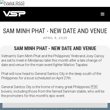
SAM MINH PHAT - NEW DATE AND VENUE
APRIL 9, 2025
SAM MINH PHAT - NEW DATE AND VENUE
Vietnam's Sam Minh Phat and the Philippines' firebrand Joey Canoy
are set to meet in Mindanao later this month after a late change of
date and venue for the main event fighter Marlon Tapales.
Phat will now head to General Santos City in the deep south of the
Philippines for a bout scheduled on April 27th.
General Santos City is the home of many great Philippines 🇵🇭
boxers, including those from the famed Sanman stable, who will be
the promoters for this month's epic event.