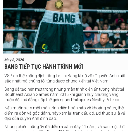
May 8, 2026
BANG TIẾP TỤC HÀNH TRÌNH MỚI
VSP có thể khẳng định rằng Le Thi Bang là nữ võ sĩ quyền Anh xuất
sắc nhất mà chúng tôi từng được chứng kiến tại Việt Nam.
Bang đã tạo nên một trong những màn trình diễn ấn tượng nhất tại
Southeast Asian Games năm 2015 khi giành huy chương vàng
trước đối thủ đẳng cấp thế giới người Philippines Nesthy Petecio.
Nếu muốn xem một màn trình diễn hoàn hảo về khoảng cách, thời
điểm ra đòn và góc đánh, hãy xem lại trận đấu đó. Đó thực sự là vẻ
đẹp của quyền Anh đỉnh cao.
Nhưng chiến thắng ấy đã diễn ra cách đây 11 năm, và sau một thời