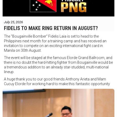
July 25, 2026
FIDELIS TO MAKE RING RETURN IN AUGUST?
The "Bougainville Bomber" Fidelis Laia is set to head to the
Philippines next month for a training camp and has received an
invitation to compete on an exciting international fight card in
Manila on 30th August.
The event will be staged at the famous Elorde Grand Ballroom, and
there is no doubt the hard-hitting fighter from Bougainville would be
a tremendous addition to an already star-studded, multi-national
lineup.
A huge thank you to our good friends Anthony Arieta and Mam
Cucuy Elorde for working hard to make this fantastic opportunity
possible.
We hope to have some exciting news to share very soon!