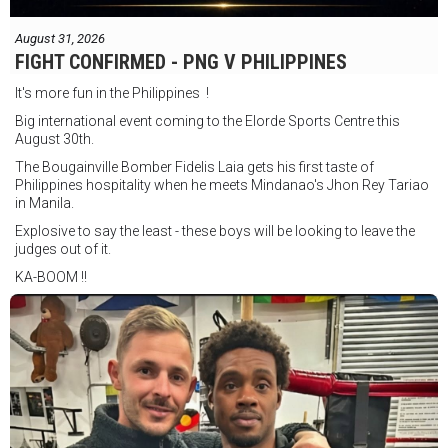
August 31, 2026
FIGHT CONFIRMED - PNG V PHILIPPINES
It's more fun in the Philippines !
Big international event coming to the Elorde Sports Centre this
August 30th.
The Bougainville Bomber Fidelis Laia gets his first taste of
Philippines hospitality when he meets Mindanao's Jhon Rey Tariao
in Manila.
Explosive to say the least - these boys will be looking to leave the
judges out of it.
KA-BOOM !!