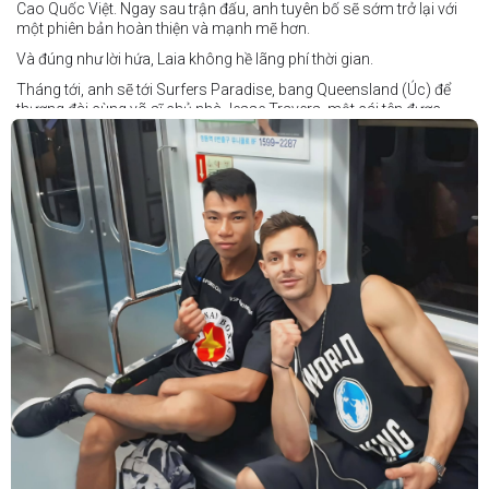
Cao Quốc Việt. Ngay sau trận đấu, anh tuyên bố sẽ sớm trở lại với
một phiên bản hoàn thiện và mạnh mẽ hơn.
Và đúng như lời hứa, Laia không hề lãng phí thời gian.
Tháng tới, anh sẽ tới Surfers Paradise, bang Queensland (Úc) để
thượng đài cùng võ sĩ chủ nhà Jesse Travers, một cái tên được
đánh giá là có thực lực nhưng vẫn chưa nhận được sự chú ý tương
xứng.
Travers sở hữu nền tảng nghiệp dư rất đáng nể và từ lâu đã được
xem là một võ sĩ giàu tiềm năng. Trong quá khứ, anh từng có những
trận đấu rất sít sao với các đối thủ chất lượng như Clay Waterman
và Steve Spark.
Sau bảy năm rời xa võ đài, Travers trở lại thi đấu vào tháng 4 năm
nay và ngay lập tức gây ấn tượng mạnh khi hạ gục Blake Payne
ngay trong hiệp đầu tiên. Giờ đây, anh sẽ hướng tới việc nối dài đà
thăng tiến đó khi đối đầu với vị khách đến từ Papua New Guinea.
Tuy nhiên, Laia không hề e ngại thử thách phía trước.
"Đây là cơ hội tuyệt vời để tôi bước thêm một bước trên con đường
sự nghiệp," Laia chia sẻ.
"Tôi sẽ tăng hạng cân để đấu với võ sĩ người Úc này, nhưng điều đó
không thành vấn đề vì trước đây tôi đã từng thi đấu ở hạng cân đó.