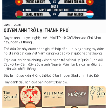
June 1, 2026
QUYỀN ANH TRỞ LẠI THÀNH PHỐ
Quyền anh chuyên nghiệp sẽ trở lại TP. Hồ Chí Minh vào Chủ Nhật
này, ngày 21 tháng 6.
Thẻ đấu lần này được đánh giá rất hấp dẫn — quy tụ những tay đấm
nội địa nổi bật của Việt Nam cùng với các võ sĩ quốc tế chất lượng.
Trận đấu chính sẽ chứng kiến tài năng trẻ bất bại Lý Quốc Dũng đối
đầu với tay đấm đầy sức mạnh Nguyễn Văn Hải, khi cả hai đều rất
tự tin vào chiến thắng.
Đây là một sự kiện không thể bỏ lỡ tại Trigger Stadium, Thảo Điền.
Hãy đánh dấu lịch của bạn ngay từ bây giờ.
Thông tin cập nhật sẽ sớm được công bố.