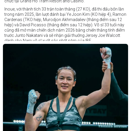
chức tại Grand Ho Tram Resort and Casino.
Inoue, với thành tích 33 trận toàn thắng (27 KO), đã thi đấu bốn lần
trong năm 2025, lần lượt đánh bại Ye Joon Kim (KO hiệp 4), Ramon
Cardenas (TKO hiệp, Murodjon Akhmadaliev (thắng điểm sau 12
hiệp) và David Picasso (thắng điểm sau 12 hiệp). Võ sĩ 33 tuổi này
cũng đã mở màn chiến dịch năm 2026 bằng chiến thắng tính điểm
trước Junto Nakatani và sẽ nhận giải thưởng Jersey Joe Walcott
dành cho Nam võ sĩ xuất sắc nhất năm của IBF.
Trong khi đó, Katie Taylor sẽ được trao danh hiệu Nữ võ sĩ xuất sắc
nhất năm.
Dù chỉ thi đấu một trận trong năm 2025, nhưng đó lại là một trong
những màn trình diễn ấn tượng nhất trong sự nghiệp lẫy lừng với
thành tích 25 thắng - 1 thua (6 KO) của Taylor. Cô đã đánh bại đối
thủ lâu năm Amanda Serrano bằng chiến thắng tính điểm đồng
thuận trong trận thứ ba — và có thể là cuối cùng — của cặp đấu này
tại Madison Square Garden vào tháng 7.
Chiến thắng này nối tiếp hai trận thắng gây nhiều tranh cãi trước
Serrano vào các năm 2022 và 2024. Tuy nhiên lần này, không còn
bất kỳ nghi ngờ nào khi Taylor hoàn toàn vượt trội trong suốt 10
hiệp đấu.
Sẽ còn thêm nhiều thông tin sắp được cập nhật