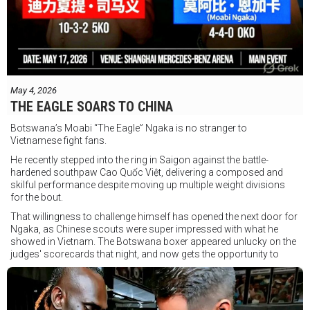
May 4, 2026
THE EAGLE SOARS TO CHINA
Botswana’s Moabi “The Eagle” Ngaka is no stranger to
Vietnamese fight fans.
He recently stepped into the ring in Saigon against the battle-
hardened southpaw Cao Quốc Việt, delivering a composed and
skilful performance despite moving up multiple weight divisions
for the bout.
That willingness to challenge himself has opened the next door for
Ngaka, as Chinese scouts were super impressed with what he
showed in Vietnam. The Botswana boxer appeared unlucky on the
judges' scorecards that night, and now gets the opportunity to
redress that misfortune in Shanghai.
Ngaka heads to China this month, where he will face the nation’s #4
super lightweight contender, Dilixiati Simayi, in a six-round main