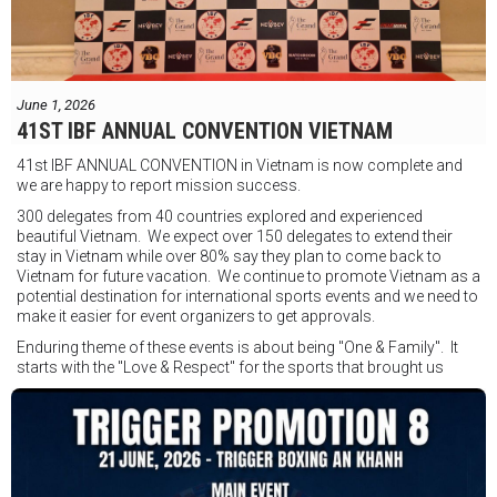
Được tổ chức bởi Jamie Myer Productions
Jesse Travers vs Fidelis Laia
Thông tin sự kiện:
June 1, 2026
Ngày: 18 tháng 7
41ST IBF ANNUAL CONVENTION VIETNAM
Thời gian: Từ 17:30
41st IBF ANNUAL CONVENTION in Vietnam is now complete and
Địa điểm: Mantra on View, Surfers Paradise, Queensland, Úc
See
we are happy to report mission success.
less
300 delegates from 40 countries explored and experienced
beautiful Vietnam. We expect over 150 delegates to extend their
stay in Vietnam while over 80% say they plan to come back to
Vietnam for future vacation. We continue to promote Vietnam as a
potential destination for international sports events and we need to
make it easier for event organizers to get approvals.
Enduring theme of these events is about being "One & Family". It
starts with the "Love & Respect" for the sports that brought us
together. To help each other get better, to share experiences, and
remembering that it is all about protecting the safety of the boxers
in and out of the ring. It is not about power over them but rather
power to serve, guide, advice, and respect the path they chose. We
strive to make it a little smoother and safer.