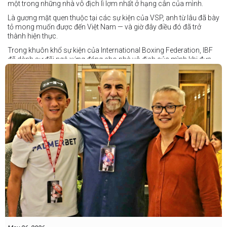
một trong những nhà vô địch lì lợm nhất ở hạng cân của mình.
Là gương mặt quen thuộc tại các sự kiện của VSP, anh từ lâu đã bày
tỏ mong muốn được đến Việt Nam — và giờ đây điều đó đã trở
thành hiện thực.
Trong khuôn khổ sự kiện của International Boxing Federation, IBF
đã dành sự đãi ngộ xứng đáng cho nhà vô địch của mình khi đưa
Taduran đến Việt Nam bằng vé hạng thương gia.
Một chuyến đi hoàn toàn xứng đáng cho một “chiến binh đường xa”
thực thụ