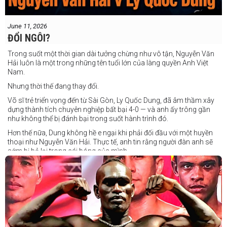
June 11, 2026
ĐỔI NGÔI?
Trong suốt một thời gian dài tưởng chừng như vô tận, Nguyễn Văn
Hải luôn là một trong những tên tuổi lớn của làng quyền Anh Việt
Nam.
Nhưng thời thế đang thay đổi.
Võ sĩ trẻ triển vọng đến từ Sài Gòn, Ly Quốc Dung, đã âm thầm xây
dựng thành tích chuyên nghiệp bất bại 4-0 — và anh ấy trông gần
như không thể bị đánh bại trong suốt hành trình đó.
Hơn thế nữa, Dung không hề e ngại khi phải đối đầu với một huyền
thoại như Nguyễn Văn Hải. Thực tế, anh tin rằng người đàn anh sẽ
sớm bị bỏ lại trong cái bóng của mình.
Dung nói rằng anh quá nhanh, quá khó nắm bắt, và đơn giản là quá
điển trai đối với “Hanoi Hitman”.
Và biết đâu anh ấy đúng.
Chúng ta sẽ có câu trả lời vào Chủ Nhật, ngày 21 tháng 6