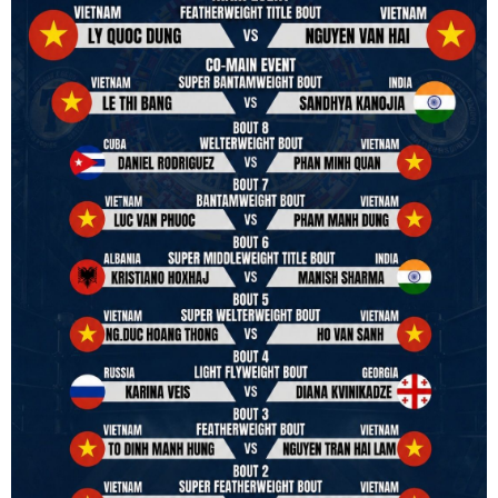
VBO is pleased to welcome
Vietnam Boxing Federation - VBF
to join the convention in the organizing committee. We are joining
hands to restart professional boxing in Vietnam. Stay stuned.
We will release more photos once IBF has had the chance to
review them and release it officially.
#ibfconvention
#grandhotram
#vbo
#IBF
#VBF
#professionalboxing
#41stibfconvention