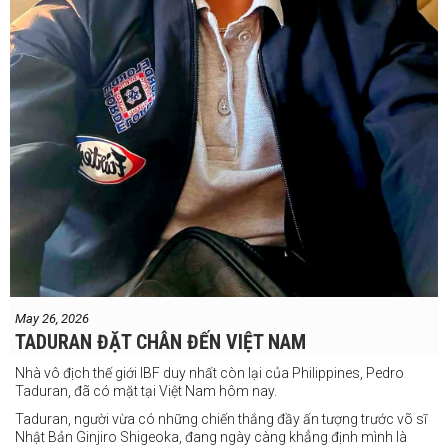
May 26, 2026
TADURAN ĐẶT CHÂN ĐẾN VIỆT NAM
Nhà vô địch thế giới IBF duy nhất còn lại của Philippines, Pedro
Taduran, đã có mặt tại Việt Nam hôm nay.
Taduran, người vừa có những chiến thắng đầy ấn tượng trước võ sĩ
Nhật Bản Ginjiro Shigeoka, đang ngày càng khẳng định mình là