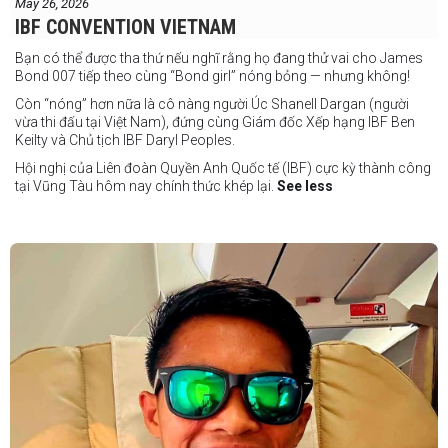
May 26, 2026
IBF CONVENTION VIETNAM
Bạn có thể được tha thứ nếu nghĩ rằng họ đang thử vai cho James
Bond 007 tiếp theo cùng “Bond girl” nóng bỏng — nhưng không!
Còn “nóng” hơn nữa là cô nàng người Úc Shanell Dargan (người
vừa thi đấu tại Việt Nam), đứng cùng Giám đốc Xếp hạng IBF Ben
Keilty và Chủ tịch IBF Daryl Peoples.
Hội nghị của Liên đoàn Quyền Anh Quốc tế (IBF) cực kỳ thành công
tại Vũng Tàu hôm nay chính thức khép lại.
See less