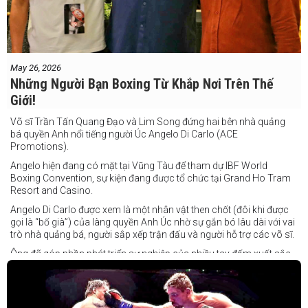
May 26, 2026
Những Người Bạn Boxing Từ Khắp Nơi Trên Thế
Giới!
Võ sĩ Trần Tấn Quang Đạo và Lim Song đứng hai bên nhà quảng
bá quyền Anh nổi tiếng người Úc Angelo Di Carlo (ACE
Promotions).
Angelo hiện đang có mặt tại Vũng Tàu để tham dự IBF World
Boxing Convention, sự kiện đang được tổ chức tại Grand Ho Tram
Resort and Casino.
Angelo Di Carlo được xem là một nhân vật then chốt (đôi khi được
gọi là “bố già”) của làng quyền Anh Úc nhờ sự gắn bó lâu dài với vai
trò nhà quảng bá, người sắp xếp trận đấu và người hỗ trợ các võ sĩ.
Ông đã góp phần phát triển sự nghiệp của nhiều tay đấm xuất sắc,
gần đây nhất là cựu vô địch thế giới Liam Paro.