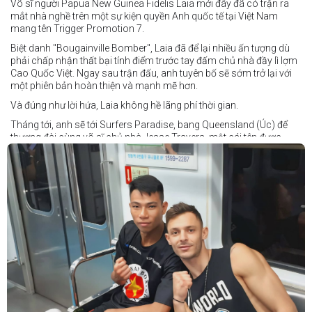
Võ sĩ người Papua New Guinea Fidelis Laia mới đây đã có trận ra
mắt nhà nghề trên một sự kiện quyền Anh quốc tế tại Việt Nam
mang tên Trigger Promotion 7.
Biệt danh "Bougainville Bomber", Laia đã để lại nhiều ấn tượng dù
phải chấp nhận thất bại tính điểm trước tay đấm chủ nhà đầy lì lợm
Cao Quốc Việt. Ngay sau trận đấu, anh tuyên bố sẽ sớm trở lại với
một phiên bản hoàn thiện và mạnh mẽ hơn.
Và đúng như lời hứa, Laia không hề lãng phí thời gian.
Tháng tới, anh sẽ tới Surfers Paradise, bang Queensland (Úc) để
thượng đài cùng võ sĩ chủ nhà Jesse Travers, một cái tên được
đánh giá là có thực lực nhưng vẫn chưa nhận được sự chú ý tương
xứng.
Travers sở hữu nền tảng nghiệp dư rất đáng nể và từ lâu đã được
xem là một võ sĩ giàu tiềm năng. Trong quá khứ, anh từng có những
trận đấu rất sít sao với các đối thủ chất lượng như Clay Waterman
và Steve Spark.
Sau bảy năm rời xa võ đài, Travers trở lại thi đấu vào tháng 4 năm
nay và ngay lập tức gây ấn tượng mạnh khi hạ gục Blake Payne
ngay trong hiệp đầu tiên. Giờ đây, anh sẽ hướng tới việc nối dài đà
thăng tiến đó khi đối đầu với vị khách đến từ Papua New Guinea.
Tuy nhiên, Laia không hề e ngại thử thách phía trước.