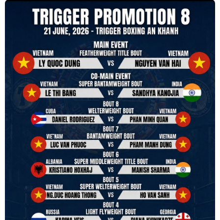
remembering that it is all about protecting the safety of the boxers
in and out of the ring. It is not about power over them but rather
power to serve, guide, advice, and respect the path they chose. We
strive to make it a little smoother and safer.
VBO is pleased to welcome
Vietnam Boxing Federation - VBF
to join the convention in the organizing committee. We are joining
hands to restart professional boxing in Vietnam. Stay stuned.
We will release more photos once IBF has had the chance to
review them and release it officially.
#ibfconvention
#grandhotram
#vbo
#IBF
#VBF
#professionalboxing
#41stibfconvention