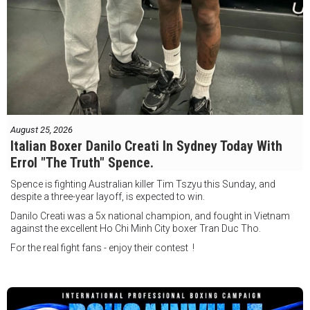
August 25, 2026
Italian Boxer Danilo Creati In Sydney Today With
Errol "The Truth" Spence.
Spence is fighting Australian killer Tim Tszyu this Sunday, and
despite a three-year layoff, is expected to win.
Danilo Creati was a 5x national champion, and fought in Vietnam
against the excellent Ho Chi Minh City boxer Tran Duc Tho.
For the real fight fans - enjoy their contest !