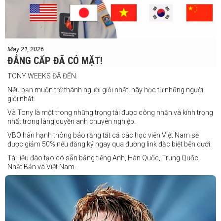
Ricson Hanginan vs Harry Omac
Salvador Gajana vs Wendel Babasol
Cherry Mae Rosas vs Charimae Salvador
Ronerick Ballesteros vs Pablito Canada
May 21, 2026
Daniel Balois vs Sherwin Andes
ĐẲNG CẤP ĐÃ CÓ MẶT!
Các trận bổ sung
TONY WEEKS ĐÃ ĐẾN.
Cristobal Jr. Legane vs TBA
Nếu bạn muốn trở thành người giỏi nhất, hãy học từ những người
Vincent Siordia vs Kresler Tenorio
giỏi nhất.
Jeffer Rhoy Mendoza vs Eranio Pisador
Và Tony là một trong những trọng tài được công nhận và kính trọng
nhất trong làng quyền anh chuyên nghiệp.
Mikko Camingawan vs Rovick Embuscado
VBO hân hạnh thông báo rằng tất cả các học viên Việt Nam sẽ
Meredy Michael vs Aisah Alico
được giảm 50% nếu đăng ký ngay qua đường link đặc biệt bên dưới.
Ian Carl Muyso vs Marvin Zamora
Tài liệu đào tạo có sẵn bằng tiếng Anh, Hàn Quốc, Trung Quốc,
Franz Carl Muyso vs Ariel Antonio
Nhật Bản và Việt Nam.
Hãy rủ bạn bè và gia đình cùng tham gia để tận hưởng một ngày
Số lượng chỗ có hạn, hãy nhanh tay đăng ký!
tuyệt vời và chứng kiến QUYỀN ANH Ở ĐỈNH CAO NHẤT!
Link đăng ký: