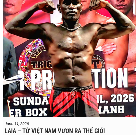
Và biết đâu anh ấy đúng.
Chúng ta sẽ có câu trả lời vào Chủ Nhật, ngày 21 tháng 6
June 11, 2026
LAIA – TỪ VIỆT NAM VƯƠN RA THẾ GIỚI