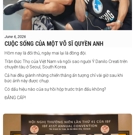
"Đây là cơ hội tuyệt vời để tôi bước thêm một bước trên con đường
sự nghiệp," Laia chia sẻ.
"Tôi sẽ tăng hạng cân để đấu với võ sĩ người Úc này, nhưng điều đó
không thành vấn đề vì trước đây tôi đã từng thi đấu ở hạng cân đó.
"Tôi tự tin rằng mình sẽ giành chiến
June 6, 2026
thắng. Sau trận đấu này, tôi cũng đã có
CUỘC SỐNG CỦA MỘT VÕ SĨ QUYỀN ANH
một trận đấu khác được lên lịch tại
Philippines
Hôm nay là đối thủ, ngày mai lại là đồng đội.
Trần Đức Thọ của Việt Nam và ngôi sao người Ý Danilo Creati trên
chuyến tàu ở Seoul, South Korea.
Cả hai đều giành những chiến thắng ấn tượng chỉ vài giờ sau khi
bức ảnh này được chụp.
Có dấu hiệu nào của sự hồi hộp trước trận đấu không?
ĐẲNG CẤP!
vào tháng 8.