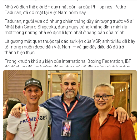
Nhà vô địch thế giới IBF duy nhất còn lại của Philippines, Pedro
Taduran, đã có mặt tại Việt Nam hôm nay.
Taduran, người vừa có những chiến thắng đầy ấn tượng trước võ sĩ
Nhật Bản Ginjiro Shigeoka, đang ngày càng khẳng định mình là
một trong những nhà vô địch lì lợm nhất ở hạng cân của mình.
Là gương mặt quen thuộc tại các sự kiện của VSP, anh từ lâu đã bày
tỏ mong muốn được đến Việt Nam — và giờ đây điều đó đã trở
thành hiện thực.
Trong khuôn khổ sự kiện của International Boxing Federation, IBF
đã dành sự đãi ngộ xứng đáng cho nhà vô địch của mình khi đưa
Taduran đến Việt Nam bằng vé hạng thương gia.
Một chuyến đi hoàn toàn xứng đáng cho một “chiến binh đường xa”
thực thụ