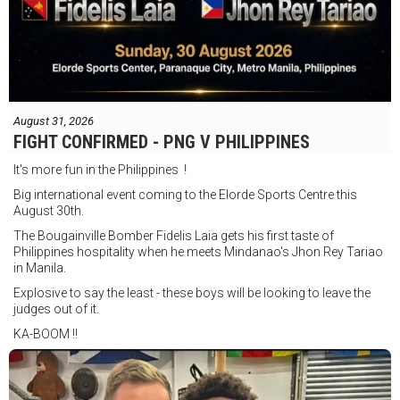
August 31, 2026
FIGHT CONFIRMED - PNG V PHILIPPINES
It's more fun in the Philippines !
Big international event coming to the Elorde Sports Centre this
August 30th.
The Bougainville Bomber Fidelis Laia gets his first taste of
Philippines hospitality when he meets Mindanao's Jhon Rey Tariao
in Manila.
Explosive to say the least - these boys will be looking to leave the
judges out of it.
KA-BOOM !!