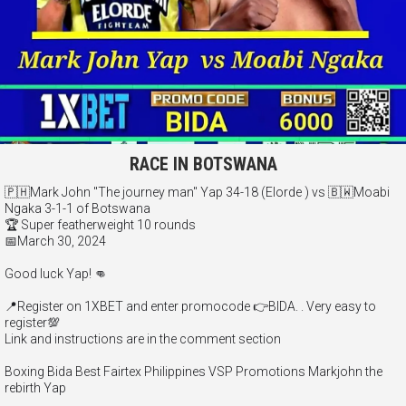
RACE IN BOTSWANA
🇵🇭Mark John "The journey man" Yap 34-18 (Elorde ) vs 🇧🇼Moabi
Ngaka 3-1-1 of Botswana
🏆 Super featherweight 10 rounds
📅March 30, 2024
Good luck Yap! 👊
📍Register on 1XBET and enter promocode 👉BIDA. . Very easy to
register💯
Link and instructions are in the comment section
Boxing Bida Best Fairtex Philippines VSP Promotions Markjohn the
rebirth Yap