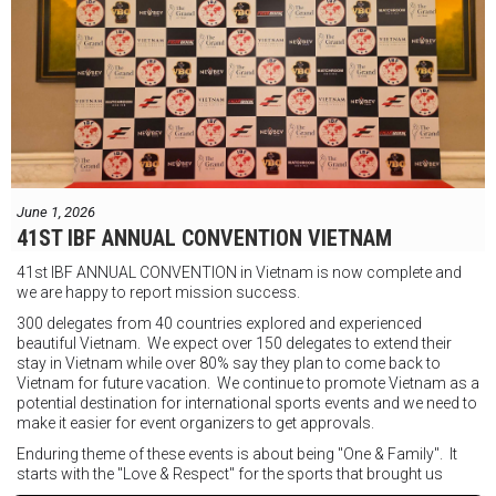
"Tôi biết mình bắt đầu sự nghiệp quyền Anh nhà nghề khá muộn, vì
vậy tôi phải trân trọng và nắm bắt mọi cơ hội đến với mình."
FIGHTS IN THE CITY
Được tổ chức bởi Jamie Myer Productions
Jesse Travers vs Fidelis Laia
Thông tin sự kiện:
June 1, 2026
Ngày: 18 tháng 7
41ST IBF ANNUAL CONVENTION VIETNAM
Thời gian: Từ 17:30
41st IBF ANNUAL CONVENTION in Vietnam is now complete and
Địa điểm: Mantra on View, Surfers Paradise, Queensland, Úc
See
we are happy to report mission success.
less
300 delegates from 40 countries explored and experienced
beautiful Vietnam. We expect over 150 delegates to extend their
stay in Vietnam while over 80% say they plan to come back to
Vietnam for future vacation. We continue to promote Vietnam as a
potential destination for international sports events and we need to
make it easier for event organizers to get approvals.
Enduring theme of these events is about being "One & Family". It
starts with the "Love & Respect" for the sports that brought us
together. To help each other get better, to share experiences, and