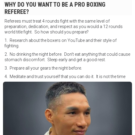
WHY DO YOU WANT TO BE A PRO BOXING
REFEREE?
Referees must treat 4 rounds fight with the same level of
preparation, dedication, and respect as you would a 12 rounds
world title fight. So how should you prepare?
1. Research about the boxers on YouTube and their style of
fighting.
2. No drinking the night before. Don't eat anything that could cause
stomach discomfort. Sleep early and get a good rest.
3. Prepare all your gears the night before.
4. Meditate and trust yourself that you can do it. It is not the time
for self doubt.
5. Conduct yourself as if you are on the world stage for a world
championship fight. Remeber that everyone is watching.
6. It's ok to make a mistake but its not okay to hesitate. When you
make a call, make it loud and clear.
Know that it is not about you. It's about ensuring the safety and the
fairness for the boxers who put their lives in the ring. At the end,
what Tony Weeks said during the Referee training seminar
encapsulates it well. "You do it for the love and respect of the