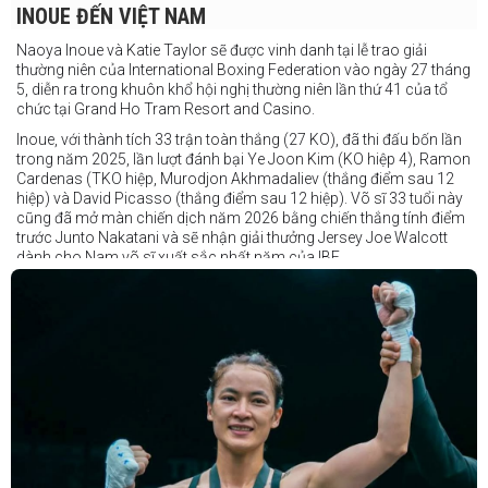
INOUE ĐẾN VIỆT NAM
Naoya Inoue và Katie Taylor sẽ được vinh danh tại lễ trao giải
thường niên của International Boxing Federation vào ngày 27 tháng
5, diễn ra trong khuôn khổ hội nghị thường niên lần thứ 41 của tổ
chức tại Grand Ho Tram Resort and Casino.
Inoue, với thành tích 33 trận toàn thắng (27 KO), đã thi đấu bốn lần
trong năm 2025, lần lượt đánh bại Ye Joon Kim (KO hiệp 4), Ramon
Cardenas (TKO hiệp, Murodjon Akhmadaliev (thắng điểm sau 12
hiệp) và David Picasso (thắng điểm sau 12 hiệp). Võ sĩ 33 tuổi này
cũng đã mở màn chiến dịch năm 2026 bằng chiến thắng tính điểm
trước Junto Nakatani và sẽ nhận giải thưởng Jersey Joe Walcott
dành cho Nam võ sĩ xuất sắc nhất năm của IBF.
Trong khi đó, Katie Taylor sẽ được trao danh hiệu Nữ võ sĩ xuất sắc
nhất năm.
Dù chỉ thi đấu một trận trong năm 2025, nhưng đó lại là một trong
những màn trình diễn ấn tượng nhất trong sự nghiệp lẫy lừng với
thành tích 25 thắng - 1 thua (6 KO) của Taylor. Cô đã đánh bại đối
thủ lâu năm Amanda Serrano bằng chiến thắng tính điểm đồng
thuận trong trận thứ ba — và có thể là cuối cùng — của cặp đấu này
tại Madison Square Garden vào tháng 7.
Chiến thắng này nối tiếp hai trận thắng gây nhiều tranh cãi trước
Serrano vào các năm 2022 và 2024. Tuy nhiên lần này, không còn