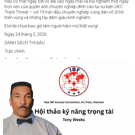
Hãy có mặt ngay sát võ đài vào ngày mai và trải nghiệm một ngày
trọn vẹn của quyền anh chuyên nghiệp đỉnh cao tại sự kiện UKC
Triple Threat — với 19 trận đấu chuyên nghiệp cùng dàn võ sĩ trẻ
triển vọng và những tay đấm giàu kinh nghiệm.
Elorde chưa bao giờ làm người hâm mộ thất vọng!
Ngày 24 tháng 5, 2026
DANH SÁCH THI ĐẤU:
Trận chính
Arvin Jhon Paciones vs Richard Laspoña
Các trận nổi bật
Zyvyr John Medecilo vs Tatsuro Nakashima
Junny Bugas vs Jeven Villacite
Claire Villarosa vs Felipe Tiempo
Các trận undercard
Jeff Santos vs Miller Alapormina
Yuga Ozaki vs Jonathan Refugio
Wesley Caga vs Sandy Volante