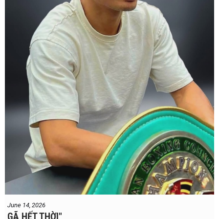
sport".
#professionalboxing
#proboxingreferee
#IBF
#Tonyweeks
June 14, 2026
GÃ HẾT THỜI"