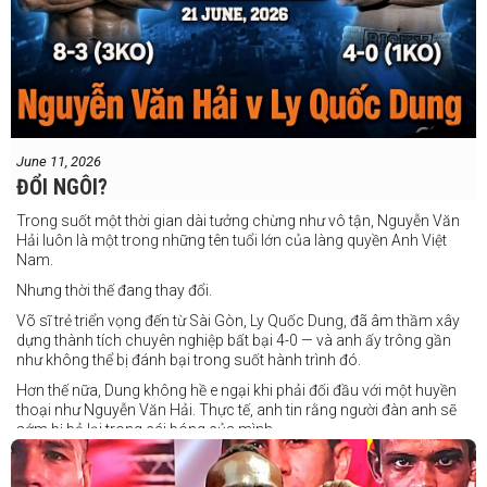
June 11, 2026
ĐỔI NGÔI?
Trong suốt một thời gian dài tưởng chừng như vô tận, Nguyễn Văn
Hải luôn là một trong những tên tuổi lớn của làng quyền Anh Việt
Nam.
Nhưng thời thế đang thay đổi.
Võ sĩ trẻ triển vọng đến từ Sài Gòn, Ly Quốc Dung, đã âm thầm xây
dựng thành tích chuyên nghiệp bất bại 4-0 — và anh ấy trông gần
như không thể bị đánh bại trong suốt hành trình đó.
Hơn thế nữa, Dung không hề e ngại khi phải đối đầu với một huyền
thoại như Nguyễn Văn Hải. Thực tế, anh tin rằng người đàn anh sẽ
sớm bị bỏ lại trong cái bóng của mình.
Dung nói rằng anh quá nhanh, quá khó nắm bắt, và đơn giản là quá
điển trai đối với “Hanoi Hitman”.