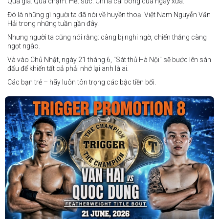
Quá già. Quá chậm. Hết sức. Chỉ là cái bóng của ngày xưa.
Đó là những gì người ta đã nói về huyền thoại Việt Nam Nguyễn Văn
Hải trong những tuần gần đây.
Nhưng người ta cũng nói rằng: càng bị nghi ngờ, chiến thắng càng
ngọt ngào.
Và vào Chủ Nhật, ngày 21 tháng 6, "Sát thủ Hà Nội" sẽ bước lên sàn
đấu để khiến tất cả phải nhớ lại anh là ai.
Các bạn trẻ – hãy luôn tôn trọng các bậc tiền bối.