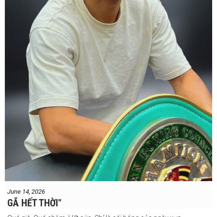
#professionalboxing
#proboxingreferee
#IBF
#Tonyweeks
June 14, 2026
GÃ HẾT THỜI"