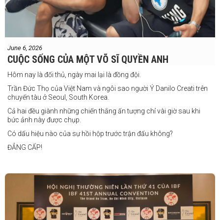
"Tôi sẽ tăng hạng cân để đấu với võ sĩ người Úc này, nhưng điều đó
không thành vấn đề vì trước đây tôi đã từng thi đấu ở hạng cân đó.
"Tôi tự tin rằng mình sẽ giành chiến
June 6, 2026
thắng. Sau trận đấu này, tôi cũng đã có
CUỘC SỐNG CỦA MỘT VÕ SĨ QUYỀN ANH
một trận đấu khác được lên lịch tại
Philippines
Hôm nay là đối thủ, ngày mai lại là đồng đội.
Trần Đức Thọ của Việt Nam và ngôi sao người Ý Danilo Creati trên
chuyến tàu ở Seoul, South Korea.
Cả hai đều giành những chiến thắng ấn tượng chỉ vài giờ sau khi
bức ảnh này được chụp.
Có dấu hiệu nào của sự hồi hộp trước trận đấu không?
ĐẲNG CẤP!
vào tháng 8.