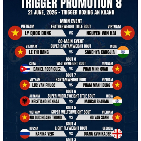
in and out of the ring. It is not about power over them but rather
power to serve, guide, advice, and respect the path they chose. We
strive to make it a little smoother and safer.
VBO is pleased to welcome
Vietnam Boxing Federation - VBF
to join the convention in the organizing committee. We are joining
hands to restart professional boxing in Vietnam. Stay stuned.
We will release more photos once IBF has had the chance to
review them and release it officially.
#ibfconvention
#grandhotram
#vbo
#IBF
#VBF
#professionalboxing
#41stibfconvention