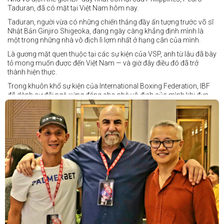
Taduran, đã có mặt tại Việt Nam hôm nay.
Taduran, người vừa có những chiến thắng đầy ấn tượng trước võ sĩ
Nhật Bản Ginjiro Shigeoka, đang ngày càng khẳng định mình là
một trong những nhà vô địch lì lợm nhất ở hạng cân của mình.
Là gương mặt quen thuộc tại các sự kiện của VSP, anh từ lâu đã bày
tỏ mong muốn được đến Việt Nam — và giờ đây điều đó đã trở
thành hiện thực.
Trong khuôn khổ sự kiện của International Boxing Federation, IBF
đã dành sự đãi ngộ xứng đáng cho nhà vô địch của mình khi đưa
Taduran đến Việt Nam bằng vé hạng thương gia.
Một chuyến đi hoàn toàn xứng đáng cho một “chiến binh đường xa”
thực thụ