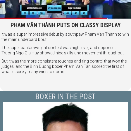
PHAM VĂN THÀNH PUTS ON CLASSY DISPLAY
It was a super impressive debut by southpaw Pham Van Thành to win
the main undercard bout.
The super bantamweight contest was high level, and opponent
Truong Ngo Gia Huy showed nice skills and movement throughout.
But it was the more consistent touches and ring control that won the
judges, and the Binh Duong boxer Pham Van Tan scored the first of
what is surely many wins to come.
BOXER IN THE POST