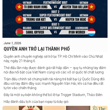
June 1, 2026
QUYỀN ANH TRỞ LẠI THÀNH PHỐ
Quyền anh chuyên nghiệp sẽ trở lại TP. Hồ Chí Minh vào Chủ Nhật
này, ngày 21 tháng 6.
Thẻ đấu lần này được đánh giá rất hấp dẫn — quy tụ những tay đấm
nội địa nổi bật của Việt Nam cùng với các võ sĩ quốc tế chất lượng.
Trận đấu chính sẽ chứng kiến tài năng trẻ bất bại Lý Quốc Dũng đối
đầu với tay đấm đầy sức mạnh Nguyễn Văn Hải, khi cả hai đều rất
tự tin vào chiến thắng.
Đây là một sự kiện không thể bỏ lỡ tại Trigger Stadium, Thảo Điền.
Hãy đánh dấu lịch của bạn ngay từ bây giờ.
Thông tin cập nhật sẽ sớm được công bố.