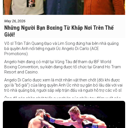
May 26, 2026
Những Người Bạn Boxing Từ Khắp Nơi Trên Thế
Giới!
Võ sĩ Trần Tấn Quang Đạo và Lim Song đứng hai bên nhà quảng
bá quyền Anh nổi tiếng người Úc Angelo Di Carlo (ACE
Promotions).
Angelo hiện đang có mặt tại Vũng Tàu để tham dự IBF World
Boxing Convention, sự kiện đang được tổ chức tại Grand Ho Tram
Resort and Casino.
Angelo Di Carlo được xem là một nhân vật then chốt (đôi khi được
gọi là “bố già”) của làng quyền Anh Úc nhờ sự gắn bó lâu dài với vai
trò nhà quảng bá, người sắp xếp trận đấu và người hỗ trợ các võ sĩ.
Ông đã góp phần phát triển sự nghiệp của nhiều tay đấm xuất sắc,
gần đây nhất là cựu vô địch thế giới Liam Paro.