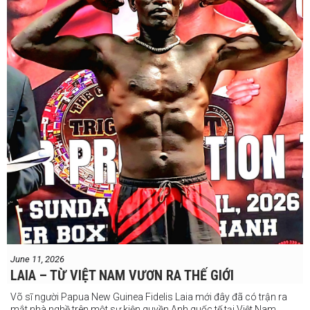
Chúng ta sẽ có câu trả lời vào Chủ Nhật, ngày 21 tháng 6
June 11, 2026
LAIA – TỪ VIỆT NAM VƯƠN RA THẾ GIỚI
Võ sĩ người Papua New Guinea Fidelis Laia mới đây đã có trận ra
mắt nhà nghề trên một sự kiện quyền Anh quốc tế tại Việt Nam