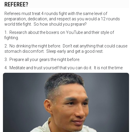
REFEREE?
Referees must treat 4 rounds fight with the same level of
preparation, dedication, and respect as you would a 12 rounds
world title fight. So how should you prepare?
1. Research about the boxers on YouTube and their style of
fighting.
2. No drinking the night before. Don't eat anything that could cause
stomach discomfort. Sleep early and get a good rest.
3. Prepare all your gears the night before.
4. Meditate and trust yourself that you can do it. It is not the time
for self doubt.
5. Conduct yourself as if you are on the world stage for a world
championship fight. Remeber that everyone is watching.
6. It's ok to make a mistake but its not okay to hesitate. When you
make a call, make it loud and clear.
Know that it is not about you. It's about ensuring the safety and the
fairness for the boxers who put their lives in the ring. At the end,
what Tony Weeks said during the Referee training seminar
encapsulates it well. "You do it for the love and respect of the
sport".