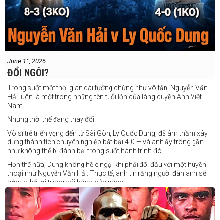
June 11, 2026
ĐỔI NGÔI?
Trong suốt một thời gian dài tưởng chừng như vô tận, Nguyễn Văn
Hải luôn là một trong những tên tuổi lớn của làng quyền Anh Việt
Nam.
Nhưng thời thế đang thay đổi.
Võ sĩ trẻ triển vọng đến từ Sài Gòn, Ly Quốc Dung, đã âm thầm xây
dựng thành tích chuyên nghiệp bất bại 4-0 — và anh ấy trông gần
như không thể bị đánh bại trong suốt hành trình đó.
Hơn thế nữa, Dung không hề e ngại khi phải đối đầu với một huyền
thoại như Nguyễn Văn Hải. Thực tế, anh tin rằng người đàn anh sẽ
sớm bị bỏ lại trong cái bóng của mình.
Dung nói rằng anh quá nhanh, quá khó nắm bắt, và đơn giản là quá
điển trai đối với “Hanoi Hitman”.
Và biết đâu anh ấy đúng.