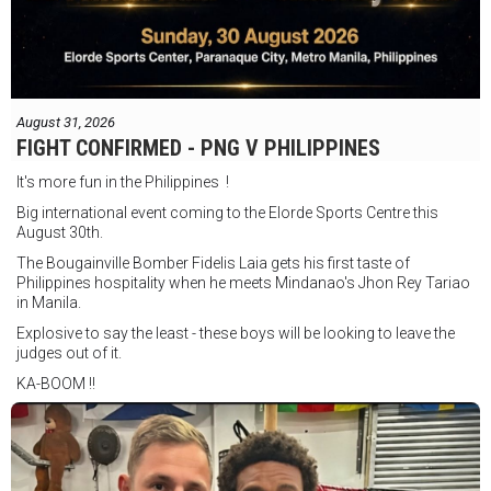
August 31, 2026
FIGHT CONFIRMED - PNG V PHILIPPINES
It's more fun in the Philippines !
Big international event coming to the Elorde Sports Centre this
August 30th.
The Bougainville Bomber Fidelis Laia gets his first taste of
Philippines hospitality when he meets Mindanao's Jhon Rey Tariao
in Manila.
Explosive to say the least - these boys will be looking to leave the
judges out of it.
KA-BOOM !!