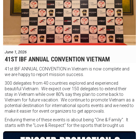
"Tôi biết mình bắt đầu sự nghiệp quyền Anh nhà nghề khá muộn, vì
vậy tôi phải trân trọng và nắm bắt mọi cơ hội đến với mình."
FIGHTS IN THE CITY
Được tổ chức bởi Jamie Myer Productions
Jesse Travers vs Fidelis Laia
Thông tin sự kiện:
June 1, 2026
Ngày: 18 tháng 7
41ST IBF ANNUAL CONVENTION VIETNAM
Thời gian: Từ 17:30
41st IBF ANNUAL CONVENTION in Vietnam is now complete and
Địa điểm: Mantra on View, Surfers Paradise, Queensland, Úc
See
we are happy to report mission success.
less
300 delegates from 40 countries explored and experienced
beautiful Vietnam. We expect over 150 delegates to extend their
stay in Vietnam while over 80% say they plan to come back to
Vietnam for future vacation. We continue to promote Vietnam as a
potential destination for international sports events and we need to
make it easier for event organizers to get approvals.
Enduring theme of these events is about being "One & Family". It
starts with the "Love & Respect" for the sports that brought us
together. To help each other get better, to share experiences, and
remembering that it is all about protecting the safety of the boxers