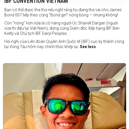
IBF CONVENTION VIETNAM
Bạn có thể được tha thứ nếu nghĩ rằng họ đang thử vai cho James
Bond 007 tiếp theo cùng “Bond girl” nóng bỏng — nhưng không!
Còn “nóng” hơn nữa là cô nàng người Úc Shanell Dargan (người
vừa thi đấu tại Việt Nam), đứng cùng Giám đốc Xếp hạng IBF Ben
Keilty và Chủ tịch IBF Daryl Peoples.
Hội nghị của Liên đoàn Quyền Anh Quốc tế (IBF) cực kỳ thành công
tại Vũng Tàu hôm nay chính thức khép lại.
See less