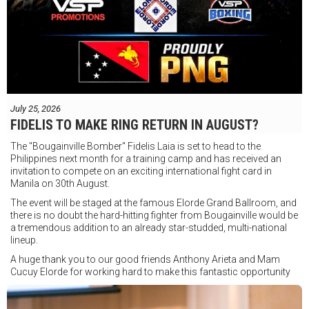
July 25, 2026
FIDELIS TO MAKE RING RETURN IN AUGUST?
The "Bougainville Bomber" Fidelis Laia is set to head to the
Philippines next month for a training camp and has received an
invitation to compete on an exciting international fight card in
Manila on 30th August.
The event will be staged at the famous Elorde Grand Ballroom, and
there is no doubt the hard-hitting fighter from Bougainville would be
a tremendous addition to an already star-studded, multi-national
lineup.
A huge thank you to our good friends Anthony Arieta and Mam
Cucuy Elorde for working hard to make this fantastic opportunity
possible.
We hope to have some exciting news to share very soon!