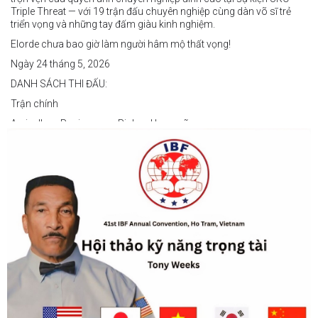
Triple Threat — với 19 trận đấu chuyên nghiệp cùng dàn võ sĩ trẻ
triển vọng và những tay đấm giàu kinh nghiệm.
Elorde chưa bao giờ làm người hâm mộ thất vọng!
Ngày 24 tháng 5, 2026
DANH SÁCH THI ĐẤU:
Trận chính
Arvin Jhon Paciones vs Richard Laspoña
Các trận nổi bật
Zyvyr John Medecilo vs Tatsuro Nakashima
Junny Bugas vs Jeven Villacite
Claire Villarosa vs Felipe Tiempo
Các trận undercard
Jeff Santos vs Miller Alapormina
Yuga Ozaki vs Jonathan Refugio
Wesley Caga vs Sandy Volante
Ricson Hanginan vs Harry Omac