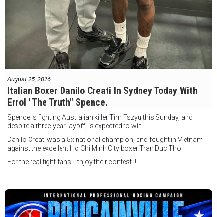
August 25, 2026
Italian Boxer Danilo Creati In Sydney Today With
Errol "The Truth" Spence.
Spence is fighting Australian killer Tim Tszyu this Sunday, and
despite a three-year layoff, is expected to win.
Danilo Creati was a 5x national champion, and fought in Vietnam
against the excellent Ho Chi Minh City boxer Tran Duc Tho.
For the real fight fans - enjoy their contest !