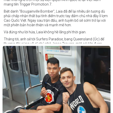
mang tên Trigger Promotion 7.
Biệt danh "Bougainville Bomber", Laia đã để lại nhiều ấn tượng dù
phải chấp nhận thất bại tính điểm trước tay đấm chủ nhà đầy lì lợm
Cao Quốc Việt. Ngay sau trận đấu, anh tuyên bố sẽ sớm trở lại với
một phiên bản hoàn thiện và mạnh mẽ hơn.
Và đúng như lời hứa, Laia không hề lãng phí thời gian.
Tháng tới, anh sẽ tới Surfers Paradise, bang Queensland (Úc) để
thượng đài cùng võ sĩ chủ nhà Jesse Travers, một cái tên được
đánh giá là có thực lực nhưng vẫn chưa nhận được sự chú ý tương
xứng.
Travers sở hữu nền tảng nghiệp dư rất đáng nể và từ lâu đã được
xem là một võ sĩ giàu tiềm năng. Trong quá khứ, anh từng có những
trận đấu rất sít sao với các đối thủ chất lượng như Clay Waterman
và Steve Spark.
Sau bảy năm rời xa võ đài, Travers trở lại thi đấu vào tháng 4 năm
nay và ngay lập tức gây ấn tượng mạnh khi hạ gục Blake Payne
ngay trong hiệp đầu tiên. Giờ đây, anh sẽ hướng tới việc nối dài đà
thăng tiến đó khi đối đầu với vị khách đến từ Papua New Guinea.
Tuy nhiên, Laia không hề e ngại thử thách phía trước.
"Đây là cơ hội tuyệt vời để tôi bước thêm một bước trên con đường
sự nghiệp," Laia chia sẻ.