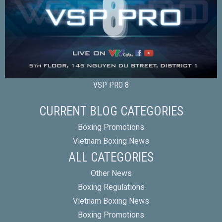
VSP PRO 8
CURRENT BLOG CATEGORIES
Boxing Promotions
Vietnam Boxing News
ALL CATEGORIES
Other News
Boxing Regulations
Vietnam Boxing News
Boxing Promotions