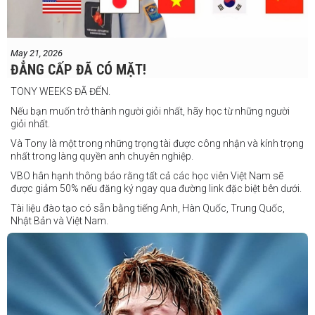
Salvador Gajana vs Wendel Babasol
Cherry Mae Rosas vs Charimae Salvador
Ronerick Ballesteros vs Pablito Canada
May 21, 2026
Daniel Balois vs Sherwin Andes
ĐẲNG CẤP ĐÃ CÓ MẶT!
Các trận bổ sung
TONY WEEKS ĐÃ ĐẾN.
Cristobal Jr. Legane vs TBA
Nếu bạn muốn trở thành người giỏi nhất, hãy học từ những người
Vincent Siordia vs Kresler Tenorio
giỏi nhất.
Jeffer Rhoy Mendoza vs Eranio Pisador
Và Tony là một trong những trọng tài được công nhận và kính trọng
nhất trong làng quyền anh chuyên nghiệp.
Mikko Camingawan vs Rovick Embuscado
VBO hân hạnh thông báo rằng tất cả các học viên Việt Nam sẽ
Meredy Michael vs Aisah Alico
được giảm 50% nếu đăng ký ngay qua đường link đặc biệt bên dưới.
Ian Carl Muyso vs Marvin Zamora
Tài liệu đào tạo có sẵn bằng tiếng Anh, Hàn Quốc, Trung Quốc,
Franz Carl Muyso vs Ariel Antonio
Nhật Bản và Việt Nam.
Hãy rủ bạn bè và gia đình cùng tham gia để tận hưởng một ngày
Số lượng chỗ có hạn, hãy nhanh tay đăng ký!
tuyệt vời và chứng kiến QUYỀN ANH Ở ĐỈNH CAO NHẤT!
Link đăng ký: