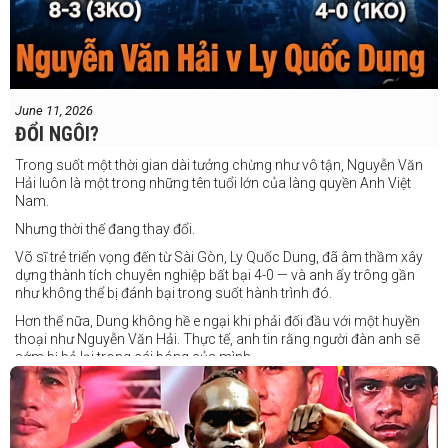
June 11, 2026
ĐỔI NGÔI?
Trong suốt một thời gian dài tưởng chừng như vô tận, Nguyễn Văn
Hải luôn là một trong những tên tuổi lớn của làng quyền Anh Việt
Nam.
Nhưng thời thế đang thay đổi.
Võ sĩ trẻ triển vọng đến từ Sài Gòn, Ly Quốc Dung, đã âm thầm xây
dựng thành tích chuyên nghiệp bất bại 4-0 — và anh ấy trông gần
như không thể bị đánh bại trong suốt hành trình đó.
Hơn thế nữa, Dung không hề e ngại khi phải đối đầu với một huyền
thoại như Nguyễn Văn Hải. Thực tế, anh tin rằng người đàn anh sẽ
sớm bị bỏ lại trong cái bóng của mình.
Dung nói rằng anh quá nhanh, quá khó nắm bắt, và đơn giản là quá
điển trai đối với “Hanoi Hitman”.
Và biết đâu anh ấy đúng.