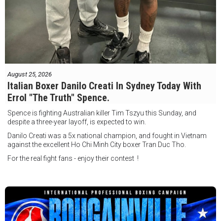
August 25, 2026
Italian Boxer Danilo Creati In Sydney Today With
Errol "The Truth" Spence.
Spence is fighting Australian killer Tim Tszyu this Sunday, and
despite a three-year layoff, is expected to win.
Danilo Creati was a 5x national champion, and fought in Vietnam
against the excellent Ho Chi Minh City boxer Tran Duc Tho.
For the real fight fans - enjoy their contest !