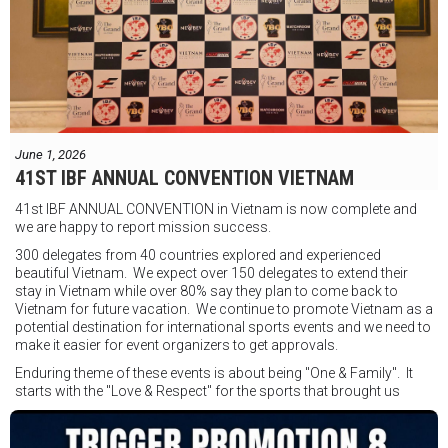
"Tôi biết mình bắt đầu sự nghiệp quyền Anh nhà nghề khá muộn, vì
vậy tôi phải trân trọng và nắm bắt mọi cơ hội đến với mình."
FIGHTS IN THE CITY
Được tổ chức bởi Jamie Myer Productions
Jesse Travers vs Fidelis Laia
Thông tin sự kiện:
June 1, 2026
Ngày: 18 tháng 7
41ST IBF ANNUAL CONVENTION VIETNAM
Thời gian: Từ 17:30
41st IBF ANNUAL CONVENTION in Vietnam is now complete and
Địa điểm: Mantra on View, Surfers Paradise, Queensland, Úc
See
we are happy to report mission success.
less
300 delegates from 40 countries explored and experienced
beautiful Vietnam. We expect over 150 delegates to extend their
stay in Vietnam while over 80% say they plan to come back to
Vietnam for future vacation. We continue to promote Vietnam as a
potential destination for international sports events and we need to
make it easier for event organizers to get approvals.
Enduring theme of these events is about being "One & Family". It
starts with the "Love & Respect" for the sports that brought us
together. To help each other get better, to share experiences, and
remembering that it is all about protecting the safety of the boxers
in and out of the ring. It is not about power over them but rather