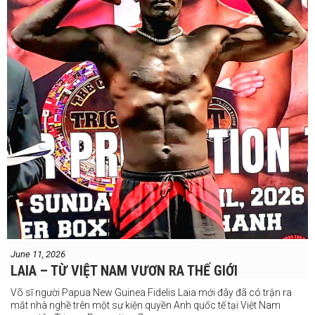
Chúng ta sẽ có câu trả lời vào Chủ Nhật, ngày 21 tháng 6
June 11, 2026
LAIA – TỪ VIỆT NAM VƯƠN RA THẾ GIỚI
Võ sĩ người Papua New Guinea Fidelis Laia mới đây đã có trận ra
mắt nhà nghề trên một sự kiện quyền Anh quốc tế tại Việt Nam