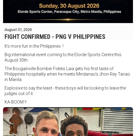
August 31, 2026
FIGHT CONFIRMED - PNG V PHILIPPINES
It's more fun in the Philippines !
Big international event coming to the Elorde Sports Centre this
August 30th.
The Bougainville Bomber Fidelis Laia gets his first taste of
Philippines hospitality when he meets Mindanao's Jhon Rey Tariao
in Manila.
Explosive to say the least - these boys will be looking to leave the
judges out of it.
KA-BOOM !!