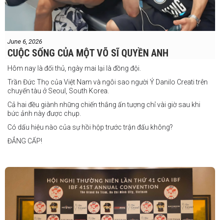
"Tôi sẽ tăng hạng cân để đấu với võ sĩ người Úc này, nhưng điều đó
không thành vấn đề vì trước đây tôi đã từng thi đấu ở hạng cân đó.
"Tôi tự tin rằng mình sẽ giành chiến
June 6, 2026
thắng. Sau trận đấu này, tôi cũng đã có
CUỘC SỐNG CỦA MỘT VÕ SĨ QUYỀN ANH
một trận đấu khác được lên lịch tại
Philippines
Hôm nay là đối thủ, ngày mai lại là đồng đội.
Trần Đức Thọ của Việt Nam và ngôi sao người Ý Danilo Creati trên
chuyến tàu ở Seoul, South Korea.
Cả hai đều giành những chiến thắng ấn tượng chỉ vài giờ sau khi
bức ảnh này được chụp.
Có dấu hiệu nào của sự hồi hộp trước trận đấu không?
ĐẲNG CẤP!
vào tháng 8.