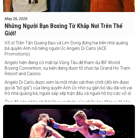
May 26, 2026
Những Người Bạn Boxing Từ Khắp Nơi Trên Thế
Giới!
Võ sĩ Trần Tấn Quang Đạo và Lim Song đứng hai bên nhà quảng
bá quyền Anh nổi tiếng người Úc Angelo Di Carlo (ACE
Promotions).
Angelo hiện đang có mặt tại Vũng Tàu để tham dự IBF World
Boxing Convention, sự kiện đang được tổ chức tại Grand Ho Tram
Resort and Casino.
Angelo Di Carlo được xem là một nhân vật then chốt (đôi khi được
gọi là “bố già”) của làng quyền Anh Úc nhờ sự gắn bó lâu dài với vai
trò nhà quảng bá, người sắp xếp trận đấu và người hỗ trợ các võ sĩ.
Ông đã góp phần phát triển sự nghiệp của nhiều tay đấm xuất sắc,
gần đây nhất là cựu vô địch thế giới Liam Paro.