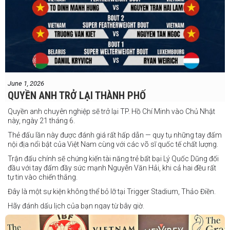
June 1, 2026
QUYỀN ANH TRỞ LẠI THÀNH PHỐ
Quyền anh chuyên nghiệp sẽ trở lại TP. Hồ Chí Minh vào Chủ Nhật
này, ngày 21 tháng 6.
Thẻ đấu lần này được đánh giá rất hấp dẫn — quy tụ những tay đấm
nội địa nổi bật của Việt Nam cùng với các võ sĩ quốc tế chất lượng.
Trận đấu chính sẽ chứng kiến tài năng trẻ bất bại Lý Quốc Dũng đối
đầu với tay đấm đầy sức mạnh Nguyễn Văn Hải, khi cả hai đều rất
tự tin vào chiến thắng.
Đây là một sự kiện không thể bỏ lỡ tại Trigger Stadium, Thảo Điền.
Hãy đánh dấu lịch của bạn ngay từ bây giờ.
Thông tin cập nhật sẽ sớm được công bố.