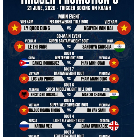
power to serve, guide, advice, and respect the path they chose. We
strive to make it a little smoother and safer.
VBO is pleased to welcome
Vietnam Boxing Federation - VBF
to join the convention in the organizing committee. We are joining
hands to restart professional boxing in Vietnam. Stay stuned.
We will release more photos once IBF has had the chance to
review them and release it officially.
#ibfconvention
#grandhotram
#vbo
#IBF
#VBF
#professionalboxing
#41stibfconvention