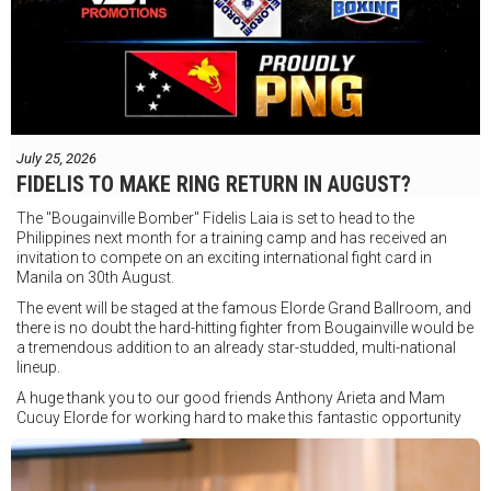
July 25, 2026
FIDELIS TO MAKE RING RETURN IN AUGUST?
The "Bougainville Bomber" Fidelis Laia is set to head to the
Philippines next month for a training camp and has received an
invitation to compete on an exciting international fight card in
Manila on 30th August.
The event will be staged at the famous Elorde Grand Ballroom, and
there is no doubt the hard-hitting fighter from Bougainville would be
a tremendous addition to an already star-studded, multi-national
lineup.
A huge thank you to our good friends Anthony Arieta and Mam
Cucuy Elorde for working hard to make this fantastic opportunity
possible.
We hope to have some exciting news to share very soon!