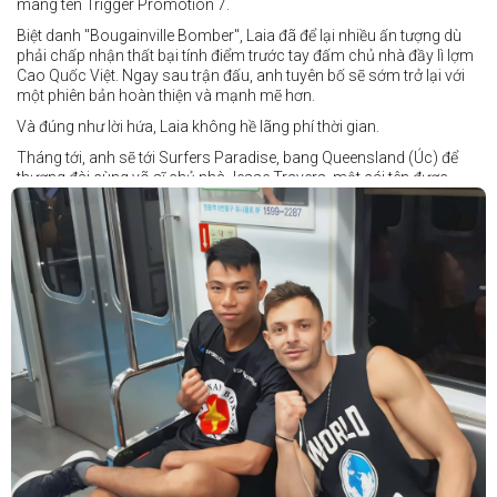
mang tên Trigger Promotion 7.
Biệt danh "Bougainville Bomber", Laia đã để lại nhiều ấn tượng dù
phải chấp nhận thất bại tính điểm trước tay đấm chủ nhà đầy lì lợm
Cao Quốc Việt. Ngay sau trận đấu, anh tuyên bố sẽ sớm trở lại với
một phiên bản hoàn thiện và mạnh mẽ hơn.
Và đúng như lời hứa, Laia không hề lãng phí thời gian.
Tháng tới, anh sẽ tới Surfers Paradise, bang Queensland (Úc) để
thượng đài cùng võ sĩ chủ nhà Jesse Travers, một cái tên được
đánh giá là có thực lực nhưng vẫn chưa nhận được sự chú ý tương
xứng.
Travers sở hữu nền tảng nghiệp dư rất đáng nể và từ lâu đã được
xem là một võ sĩ giàu tiềm năng. Trong quá khứ, anh từng có những
trận đấu rất sít sao với các đối thủ chất lượng như Clay Waterman
và Steve Spark.
Sau bảy năm rời xa võ đài, Travers trở lại thi đấu vào tháng 4 năm
nay và ngay lập tức gây ấn tượng mạnh khi hạ gục Blake Payne
ngay trong hiệp đầu tiên. Giờ đây, anh sẽ hướng tới việc nối dài đà
thăng tiến đó khi đối đầu với vị khách đến từ Papua New Guinea.
Tuy nhiên, Laia không hề e ngại thử thách phía trước.
"Đây là cơ hội tuyệt vời để tôi bước thêm một bước trên con đường
sự nghiệp," Laia chia sẻ.