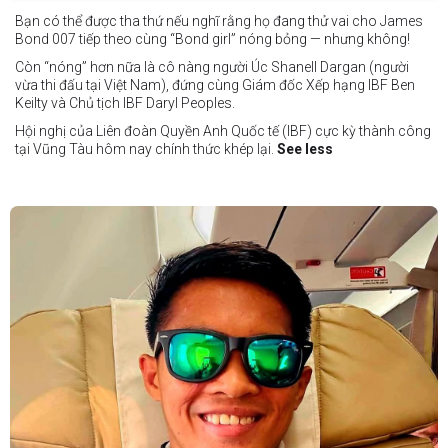
Bạn có thể được tha thứ nếu nghĩ rằng họ đang thử vai cho James
Bond 007 tiếp theo cùng “Bond girl” nóng bỏng — nhưng không!
Còn “nóng” hơn nữa là cô nàng người Úc Shanell Dargan (người
vừa thi đấu tại Việt Nam), đứng cùng Giám đốc Xếp hạng IBF Ben
Keilty và Chủ tịch IBF Daryl Peoples.
Hội nghị của Liên đoàn Quyền Anh Quốc tế (IBF) cực kỳ thành công
tại Vũng Tàu hôm nay chính thức khép lại.
See less