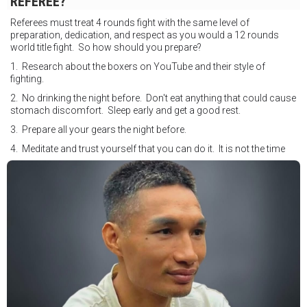
REFEREE?
Referees must treat 4 rounds fight with the same level of
preparation, dedication, and respect as you would a 12 rounds
world title fight. So how should you prepare?
1. Research about the boxers on YouTube and their style of
fighting.
2. No drinking the night before. Don't eat anything that could cause
stomach discomfort. Sleep early and get a good rest.
3. Prepare all your gears the night before.
4. Meditate and trust yourself that you can do it. It is not the time
for self doubt.
5. Conduct yourself as if you are on the world stage for a world
championship fight. Remeber that everyone is watching.
6. It's ok to make a mistake but its not okay to hesitate. When you
make a call, make it loud and clear.
Know that it is not about you. It's about ensuring the safety and the
fairness for the boxers who put their lives in the ring. At the end,
what Tony Weeks said during the Referee training seminar
encapsulates it well. "You do it for the love and respect of the
sport".