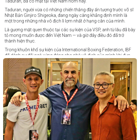
Taduran, đã có mặt tại Việt Nam hôm nay.
Taduran, người vừa có những chiến thắng đầy ấn tượng trước võ sĩ
Nhật Bản Ginjiro Shigeoka, đang ngày càng khẳng định mình là
một trong những nhà vô địch lì lợm nhất ở hạng cân của mình.
Là gương mặt quen thuộc tại các sự kiện của VSP, anh từ lâu đã bày
tỏ mong muốn được đến Việt Nam — và giờ đây điều đó đã trở
thành hiện thực.
Trong khuôn khổ sự kiện của International Boxing Federation, IBF
đã dành sự đãi ngộ xứng đáng cho nhà vô địch của mình khi đưa
Taduran đến Việt Nam bằng vé hạng thương gia.
Một chuyến đi hoàn toàn xứng đáng cho một “chiến binh đường xa”
thực thụ