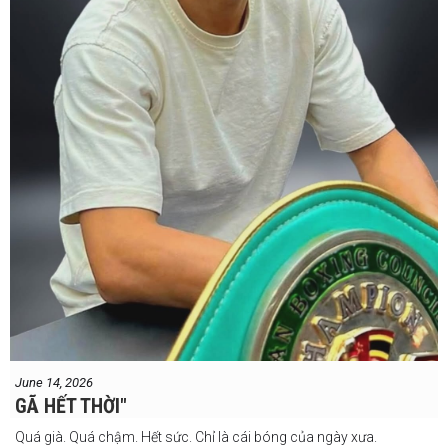
#professionalboxing
#proboxingreferee
#IBF
#Tonyweeks
June 14, 2026
GÃ HẾT THỜI"
Quá già. Quá chậm. Hết sức. Chỉ là cái bóng của ngày xưa.