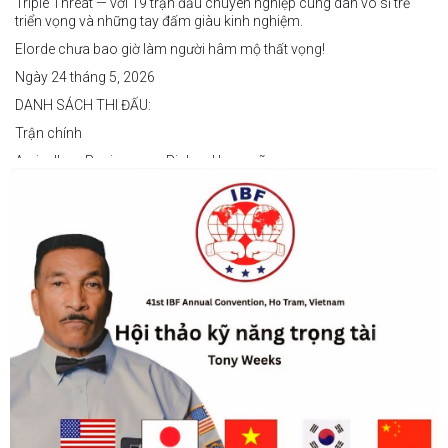
Triple Threat — với 19 trận đấu chuyên nghiệp cùng dàn võ sĩ trẻ
triển vọng và những tay đấm giàu kinh nghiệm.
Elorde chưa bao giờ làm người hâm mộ thất vọng!
Ngày 24 tháng 5, 2026
DANH SÁCH THI ĐẤU:
Trận chính
Arvin Jhon Paciones vs Richard Laspoña
Các trận nổi bật
Zyvyr John Medecilo vs Tatsuro Nakashima
Junny Bugas vs Jeven Villacite
Claire Villarosa vs Felipe Tiempo
Các trận undercard
Jeff Santos vs Miller Alapormina
Yuga Ozaki vs Jonathan Refugio
Wesley Caga vs Sandy Volante
Ricson Hanginan vs Harry Omac
Salvador Gajana vs Wendel Babasol