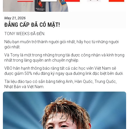
Cherry Mae Rosas vs Charimae Salvador
Ronerick Ballesteros vs Pablito Canada
May 21, 2026
Daniel Balois vs Sherwin Andes
ĐẲNG CẤP ĐÃ CÓ MẶT!
Các trận bổ sung
TONY WEEKS ĐÃ ĐẾN.
Cristobal Jr. Legane vs TBA
Nếu bạn muốn trở thành người giỏi nhất, hãy học từ những người
Vincent Siordia vs Kresler Tenorio
giỏi nhất.
Jeffer Rhoy Mendoza vs Eranio Pisador
Và Tony là một trong những trọng tài được công nhận và kính trọng
nhất trong làng quyền anh chuyên nghiệp.
Mikko Camingawan vs Rovick Embuscado
VBO hân hạnh thông báo rằng tất cả các học viên Việt Nam sẽ
Meredy Michael vs Aisah Alico
được giảm 50% nếu đăng ký ngay qua đường link đặc biệt bên dưới.
Ian Carl Muyso vs Marvin Zamora
Tài liệu đào tạo có sẵn bằng tiếng Anh, Hàn Quốc, Trung Quốc,
Franz Carl Muyso vs Ariel Antonio
Nhật Bản và Việt Nam.
Hãy rủ bạn bè và gia đình cùng tham gia để tận hưởng một ngày
Số lượng chỗ có hạn, hãy nhanh tay đăng ký!
tuyệt vời và chứng kiến QUYỀN ANH Ở ĐỈNH CAO NHẤT!
Link đăng ký: