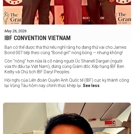
May 26, 2026
IBF CONVENTION VIETNAM
Bạn có thể được tha thứ nếu nghĩ rằng họ đang thử vai cho James
Bond 007 tiếp theo cùng “Bond girl” nóng bỏng — nhưng không!
Còn “nóng” hơn nữa là cô nàng người Úc Shanell Dargan (người
vừa thi đấu tại Việt Nam), đứng cùng Giám đốc Xếp hạng IBF Ben
Keilty và Chủ tịch IBF Daryl Peoples.
Hội nghị của Liên đoàn Quyền Anh Quốc tế (IBF) cực kỳ thành công
tại Vũng Tàu hôm nay chính thức khép lại.
See less