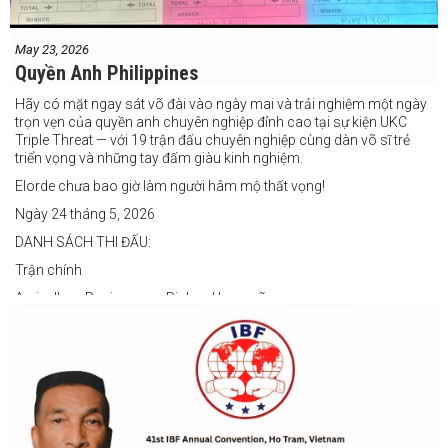
May 23, 2026
Quyền Anh Philippines
Hãy có mặt ngay sát võ đài vào ngày mai và trải nghiệm một ngày
trọn vẹn của quyền anh chuyên nghiệp đỉnh cao tại sự kiện UKC
Triple Threat — với 19 trận đấu chuyên nghiệp cùng dàn võ sĩ trẻ
triển vọng và những tay đấm giàu kinh nghiệm.
Elorde chưa bao giờ làm người hâm mộ thất vọng!
Ngày 24 tháng 5, 2026
DANH SÁCH THI ĐẤU:
Trận chính
Arvin Jhon Paciones vs Richard Laspoña
Các trận nổi bật
Zyvyr John Medecilo vs Tatsuro Nakashima
Junny Bugas vs Jeven Villacite
Claire Villarosa vs Felipe Tiempo
Các trận undercard