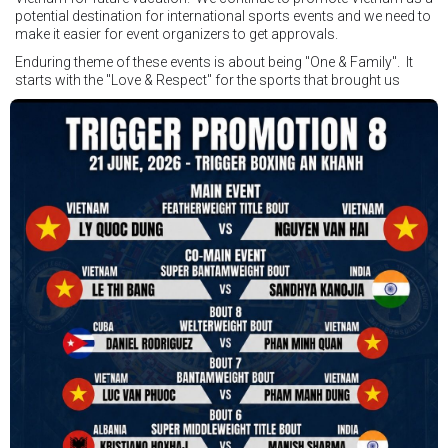
potential destination for international sports events and we need to
make it easier for event organizers to get approvals.
Enduring theme of these events is about being "One & Family". It
starts with the "Love & Respect" for the sports that brought us
together. To help each other get better, to share experiences, and
remembering that it is all about protecting the safety of the boxers
in and out of the ring. It is not about power over them but rather
power to serve, guide, advice, and respect the path they chose. We
strive to make it a little smoother and safer.
VBO is pleased to welcome
Vietnam Boxing Federation - VBF
to join the convention in the organizing committee. We are joining
hands to restart professional boxing in Vietnam. Stay stuned.
We will release more photos once IBF has had the chance to
review them and release it officially.
#ibfconvention
#grandhotram
#vbo
#IBF
#VBF
#professionalboxing
#41stibfconvention