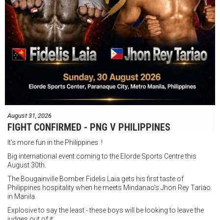
August 31, 2026
FIGHT CONFIRMED - PNG V PHILIPPINES
It's more fun in the Philippines !
Big international event coming to the Elorde Sports Centre this
August 30th.
The Bougainville Bomber Fidelis Laia gets his first taste of
Philippines hospitality when he meets Mindanao's Jhon Rey Tariao
in Manila.
Explosive to say the least - these boys will be looking to leave the
judges out of it.