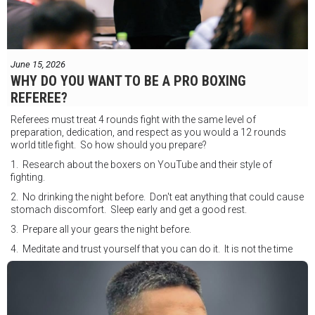
June 15, 2026
WHY DO YOU WANT TO BE A PRO BOXING
REFEREE?
Referees must treat 4 rounds fight with the same level of
preparation, dedication, and respect as you would a 12 rounds
world title fight. So how should you prepare?
1. Research about the boxers on YouTube and their style of
fighting.
2. No drinking the night before. Don't eat anything that could cause
stomach discomfort. Sleep early and get a good rest.
3. Prepare all your gears the night before.
4. Meditate and trust yourself that you can do it. It is not the time
for self doubt.
5. Conduct yourself as if you are on the world stage for a world
championship fight. Remeber that everyone is watching.
6. It's ok to make a mistake but its not okay to hesitate. When you