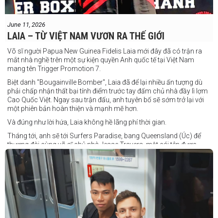
June 11, 2026
LAIA – TỪ VIỆT NAM VƯƠN RA THẾ GIỚI
Võ sĩ người Papua New Guinea Fidelis Laia mới đây đã có trận ra
mắt nhà nghề trên một sự kiện quyền Anh quốc tế tại Việt Nam
mang tên Trigger Promotion 7.
Biệt danh "Bougainville Bomber", Laia đã để lại nhiều ấn tượng dù
phải chấp nhận thất bại tính điểm trước tay đấm chủ nhà đầy lì lợm
Cao Quốc Việt. Ngay sau trận đấu, anh tuyên bố sẽ sớm trở lại với
một phiên bản hoàn thiện và mạnh mẽ hơn.
Và đúng như lời hứa, Laia không hề lãng phí thời gian.
Tháng tới, anh sẽ tới Surfers Paradise, bang Queensland (Úc) để
thượng đài cùng võ sĩ chủ nhà Jesse Travers, một cái tên được
đánh giá là có thực lực nhưng vẫn chưa nhận được sự chú ý tương
xứng.
Travers sở hữu nền tảng nghiệp dư rất đáng nể và từ lâu đã được
xem là một võ sĩ giàu tiềm năng. Trong quá khứ, anh từng có những
trận đấu rất sít sao với các đối thủ chất lượng như Clay Waterman
và Steve Spark.
Sau bảy năm rời xa võ đài, Travers trở lại thi đấu vào tháng 4 năm