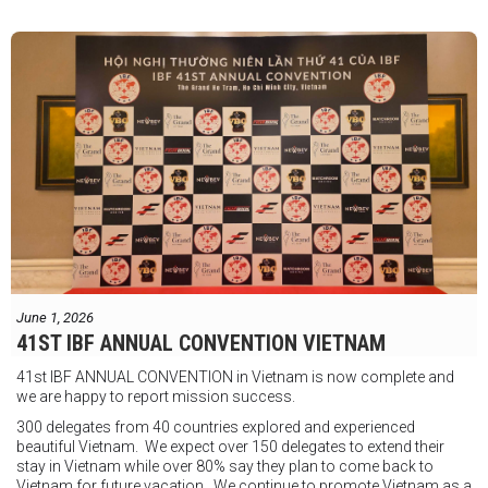
"Tôi biết mình bắt đầu sự nghiệp quyền Anh nhà nghề khá muộn, vì
vậy tôi phải trân trọng và nắm bắt mọi cơ hội đến với mình."
FIGHTS IN THE CITY
Được tổ chức bởi Jamie Myer Productions
Jesse Travers vs Fidelis Laia
Thông tin sự kiện:
June 1, 2026
Ngày: 18 tháng 7
41ST IBF ANNUAL CONVENTION VIETNAM
Thời gian: Từ 17:30
41st IBF ANNUAL CONVENTION in Vietnam is now complete and
Địa điểm: Mantra on View, Surfers Paradise, Queensland, Úc
See
we are happy to report mission success.
less
300 delegates from 40 countries explored and experienced
beautiful Vietnam. We expect over 150 delegates to extend their
stay in Vietnam while over 80% say they plan to come back to
Vietnam for future vacation. We continue to promote Vietnam as a