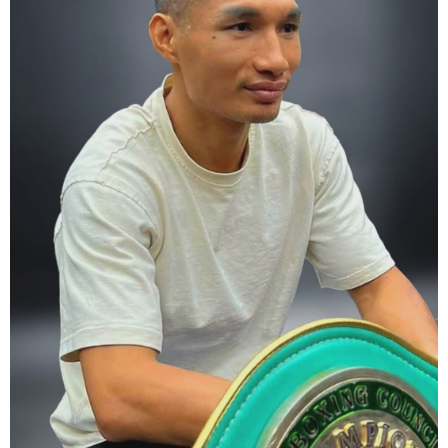
make a call, make it loud and clear.
Know that it is not about you. It's about ensuring the safety and the
fairness for the boxers who put their lives in the ring. At the end,
what Tony Weeks said during the Referee training seminar
encapsulates it well. "You do it for the love and respect of the
sport".
#professionalboxing
#proboxingreferee
#IBF
#Tonyweeks