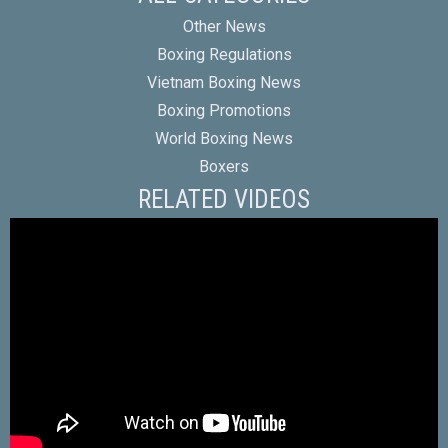
Other News
Boxing Regulations
Vietnam Boxing News
Boxing Promotions
World Boxing News
Boxers
RELATED VIDEOS