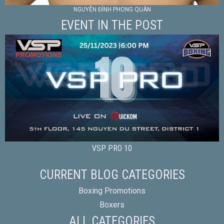
NGUYỄN ĐÌNH PHONG QUÂN
EVENT IN THE POST
VSP PRO 10
CURRENT BLOG CATEGORIES
Boxing Promotions
Boxers
ALL CATEGORIES