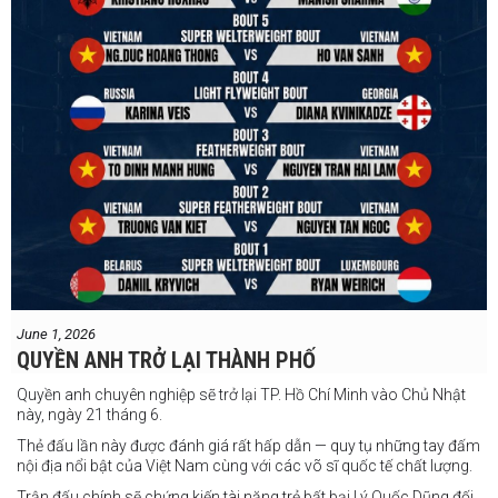
June 1, 2026
QUYỀN ANH TRỞ LẠI THÀNH PHỐ
Quyền anh chuyên nghiệp sẽ trở lại TP. Hồ Chí Minh vào Chủ Nhật
này, ngày 21 tháng 6.
Thẻ đấu lần này được đánh giá rất hấp dẫn — quy tụ những tay đấm
nội địa nổi bật của Việt Nam cùng với các võ sĩ quốc tế chất lượng.
Trận đấu chính sẽ chứng kiến tài năng trẻ bất bại Lý Quốc Dũng đối