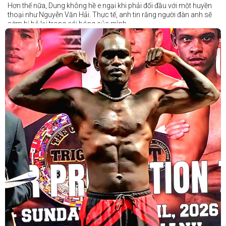
Hơn thế nữa, Dung không hề e ngại khi phải đối đầu với một huyền
thoại như Nguyễn Văn Hải. Thực tế, anh tin rằng người đàn anh sẽ
sớm bị bỏ lại trong cái bóng của mình.
Dung nói rằng anh quá nhanh, quá khó nắm bắt, và đơn giản là quá
điển trai đối với “Hanoi Hitman”.
Và biết đâu anh ấy đúng.
Chúng ta sẽ có câu trả lời vào Chủ Nhật, ngày 21 tháng 6