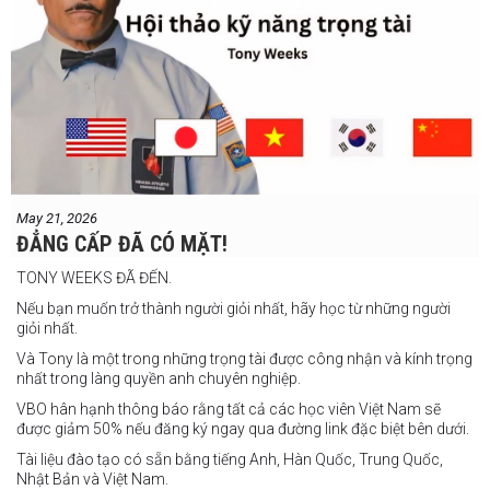
Jeff Santos vs Miller Alapormina
Yuga Ozaki vs Jonathan Refugio
Wesley Caga vs Sandy Volante
Ricson Hanginan vs Harry Omac
Salvador Gajana vs Wendel Babasol
Cherry Mae Rosas vs Charimae Salvador
Ronerick Ballesteros vs Pablito Canada
May 21, 2026
Daniel Balois vs Sherwin Andes
ĐẲNG CẤP ĐÃ CÓ MẶT!
Các trận bổ sung
TONY WEEKS ĐÃ ĐẾN.
Cristobal Jr. Legane vs TBA
Nếu bạn muốn trở thành người giỏi nhất, hãy học từ những người
Vincent Siordia vs Kresler Tenorio
giỏi nhất.
Jeffer Rhoy Mendoza vs Eranio Pisador
Và Tony là một trong những trọng tài được công nhận và kính trọng
nhất trong làng quyền anh chuyên nghiệp.
Mikko Camingawan vs Rovick Embuscado
VBO hân hạnh thông báo rằng tất cả các học viên Việt Nam sẽ
Meredy Michael vs Aisah Alico
được giảm 50% nếu đăng ký ngay qua đường link đặc biệt bên dưới.
Ian Carl Muyso vs Marvin Zamora
Tài liệu đào tạo có sẵn bằng tiếng Anh, Hàn Quốc, Trung Quốc,
Franz Carl Muyso vs Ariel Antonio
Nhật Bản và Việt Nam.