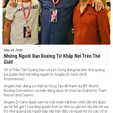
May 26, 2026
Những Người Bạn Boxing Từ Khắp Nơi Trên Thế
Giới!
Võ sĩ Trần Tấn Quang Đạo và Lim Song đứng hai bên nhà quảng
bá quyền Anh nổi tiếng người Úc Angelo Di Carlo (ACE
Promotions).
Angelo hiện đang có mặt tại Vũng Tàu để tham dự IBF World
Boxing Convention, sự kiện đang được tổ chức tại Grand Ho Tram
Resort and Casino.
Angelo Di Carlo được xem là một nhân vật then chốt (đôi khi được
gọi là “bố già”) của làng quyền Anh Úc nhờ sự gắn bó lâu dài với vai
trò nhà quảng bá, người sắp xếp trận đấu và người hỗ trợ các võ sĩ.