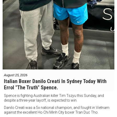
August 25, 2026
Italian Boxer Danilo Creati In Sydney Today With
Errol "The Truth" Spence.
Spence is fighting Australian killer Tim Tszyu this Sunday, and
despite a three-year layoff, is expected to win.
Danilo Creati was a 5x national champion, and fought in Vietnam
against the excellent Ho Chi Minh City boxer Tran Duc Tho.