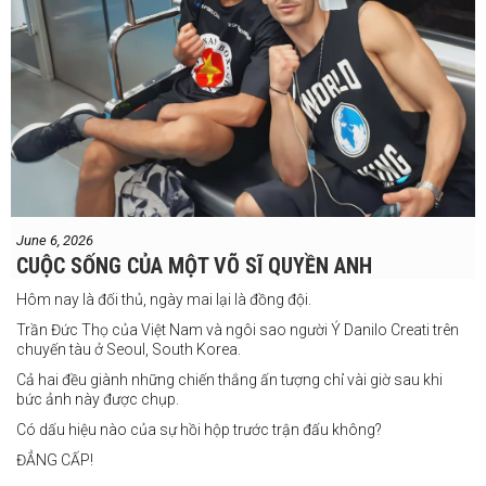
nay và ngay lập tức gây ấn tượng mạnh khi hạ gục Blake Payne
ngay trong hiệp đầu tiên. Giờ đây, anh sẽ hướng tới việc nối dài đà
thăng tiến đó khi đối đầu với vị khách đến từ Papua New Guinea.
Tuy nhiên, Laia không hề e ngại thử thách phía trước.
"Đây là cơ hội tuyệt vời để tôi bước thêm một bước trên con đường
sự nghiệp," Laia chia sẻ.
"Tôi sẽ tăng hạng cân để đấu với võ sĩ người Úc này, nhưng điều đó
không thành vấn đề vì trước đây tôi đã từng thi đấu ở hạng cân đó.
"Tôi tự tin rằng mình sẽ giành chiến
June 6, 2026
thắng. Sau trận đấu này, tôi cũng đã có
CUỘC SỐNG CỦA MỘT VÕ SĨ QUYỀN ANH
một trận đấu khác được lên lịch tại
Philippines
Hôm nay là đối thủ, ngày mai lại là đồng đội.
Trần Đức Thọ của Việt Nam và ngôi sao người Ý Danilo Creati trên
chuyến tàu ở Seoul, South Korea.
Cả hai đều giành những chiến thắng ấn tượng chỉ vài giờ sau khi
bức ảnh này được chụp.
Có dấu hiệu nào của sự hồi hộp trước trận đấu không?
ĐẲNG CẤP!
vào tháng 8.