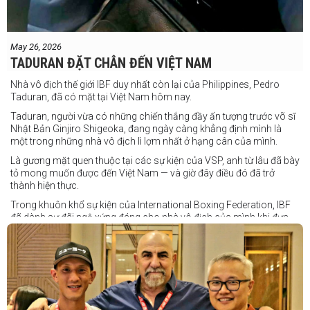
May 26, 2026
TADURAN ĐẶT CHÂN ĐẾN VIỆT NAM
Nhà vô địch thế giới IBF duy nhất còn lại của Philippines, Pedro
Taduran, đã có mặt tại Việt Nam hôm nay.
Taduran, người vừa có những chiến thắng đầy ấn tượng trước võ sĩ
Nhật Bản Ginjiro Shigeoka, đang ngày càng khẳng định mình là
một trong những nhà vô địch lì lợm nhất ở hạng cân của mình.
Là gương mặt quen thuộc tại các sự kiện của VSP, anh từ lâu đã bày
tỏ mong muốn được đến Việt Nam — và giờ đây điều đó đã trở
thành hiện thực.
Trong khuôn khổ sự kiện của International Boxing Federation, IBF
đã dành sự đãi ngộ xứng đáng cho nhà vô địch của mình khi đưa
Taduran đến Việt Nam bằng vé hạng thương gia.
Một chuyến đi hoàn toàn xứng đáng cho một “chiến binh đường xa”
thực thụ