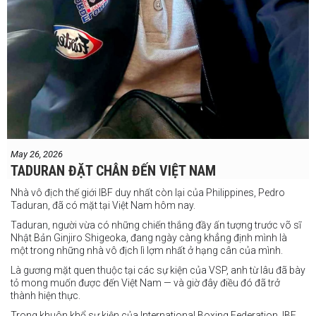
May 26, 2026
TADURAN ĐẶT CHÂN ĐẾN VIỆT NAM
Nhà vô địch thế giới IBF duy nhất còn lại của Philippines, Pedro
Taduran, đã có mặt tại Việt Nam hôm nay.
Taduran, người vừa có những chiến thắng đầy ấn tượng trước võ sĩ
Nhật Bản Ginjiro Shigeoka, đang ngày càng khẳng định mình là
một trong những nhà vô địch lì lợm nhất ở hạng cân của mình.
Là gương mặt quen thuộc tại các sự kiện của VSP, anh từ lâu đã bày
tỏ mong muốn được đến Việt Nam — và giờ đây điều đó đã trở
thành hiện thực.
Trong khuôn khổ sự kiện của International Boxing Federation, IBF