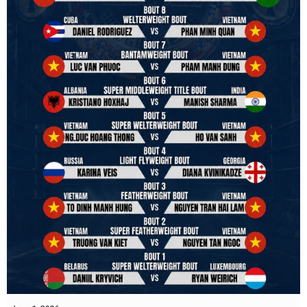
review them and release it officially.
#ibfconvention
#grandhotram
#vbo
#IBF
#VBF
#professionalboxing
#41stibfconvention