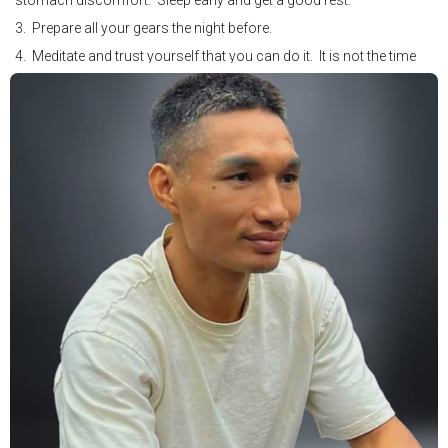
stomach discomfort. Sleep early and get a good rest.
3. Prepare all your gears the night before.
4. Meditate and trust yourself that you can do it. It is not the time
for self doubt.
5. Conduct yourself as if you are on the world stage for a world
championship fight. Remeber that everyone is watching.
6. It's ok to make a mistake but its not okay to hesitate. When you
make a call, make it loud and clear.
Know that it is not about you. It's about ensuring the safety and the
fairness for the boxers who put their lives in the ring. At the end,
what Tony Weeks said during the Referee training seminar
encapsulates it well. "You do it for the love and respect of the
sport".
#professionalboxing
#proboxingreferee
#IBF
#Tonyweeks