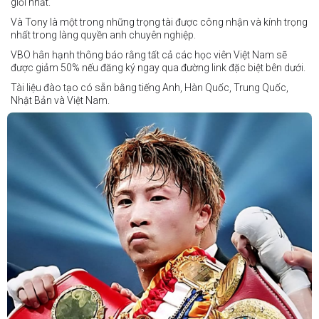
Vincent Siordia vs Kresler Tenorio
giỏi nhất.
Jeffer Rhoy Mendoza vs Eranio Pisador
Và Tony là một trong những trọng tài được công nhận và kính trọng
nhất trong làng quyền anh chuyên nghiệp.
Mikko Camingawan vs Rovick Embuscado
VBO hân hạnh thông báo rằng tất cả các học viên Việt Nam sẽ
Meredy Michael vs Aisah Alico
được giảm 50% nếu đăng ký ngay qua đường link đặc biệt bên dưới.
Ian Carl Muyso vs Marvin Zamora
Tài liệu đào tạo có sẵn bằng tiếng Anh, Hàn Quốc, Trung Quốc,
Franz Carl Muyso vs Ariel Antonio
Nhật Bản và Việt Nam.
Hãy rủ bạn bè và gia đình cùng tham gia để tận hưởng một ngày
Số lượng chỗ có hạn, hãy nhanh tay đăng ký!
tuyệt vời và chứng kiến QUYỀN ANH Ở ĐỈNH CAO NHẤT!
Link đăng ký: