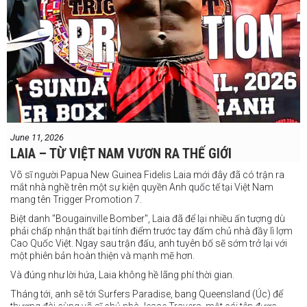
June 11, 2026
LAIA – TỪ VIỆT NAM VƯƠN RA THẾ GIỚI
Võ sĩ người Papua New Guinea Fidelis Laia mới đây đã có trận ra
mắt nhà nghề trên một sự kiện quyền Anh quốc tế tại Việt Nam
mang tên Trigger Promotion 7.
Biệt danh "Bougainville Bomber", Laia đã để lại nhiều ấn tượng dù
phải chấp nhận thất bại tính điểm trước tay đấm chủ nhà đầy lì lợm
Cao Quốc Việt. Ngay sau trận đấu, anh tuyên bố sẽ sớm trở lại với
một phiên bản hoàn thiện và mạnh mẽ hơn.
Và đúng như lời hứa, Laia không hề lãng phí thời gian.
Tháng tới, anh sẽ tới Surfers Paradise, bang Queensland (Úc) để
thượng đài cùng võ sĩ chủ nhà Jesse Travers, một cái tên được