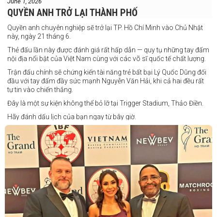
June 1, 2026
QUYỀN ANH TRỞ LẠI THÀNH PHỐ
Quyền anh chuyên nghiệp sẽ trở lại TP. Hồ Chí Minh vào Chủ Nhật
này, ngày 21 tháng 6.
Thẻ đấu lần này được đánh giá rất hấp dẫn — quy tụ những tay đấm
nội địa nổi bật của Việt Nam cùng với các võ sĩ quốc tế chất lượng.
Trận đấu chính sẽ chứng kiến tài năng trẻ bất bại Lý Quốc Dũng đối
đầu với tay đấm đầy sức mạnh Nguyễn Văn Hải, khi cả hai đều rất
tự tin vào chiến thắng.
Đây là một sự kiện không thể bỏ lỡ tại Trigger Stadium, Thảo Điền.
Hãy đánh dấu lịch của bạn ngay từ bây giờ.
Thông tin cập nhật sẽ sớm được công bố.