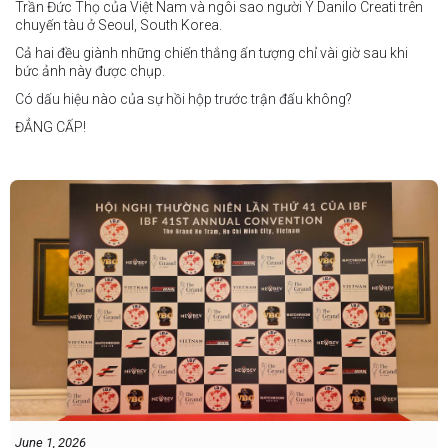
Trần Đức Thọ của Việt Nam và ngôi sao người Ý Danilo Creati trên
chuyến tàu ở Seoul, South Korea.
Cả hai đều giành những chiến thắng ấn tượng chỉ vài giờ sau khi
bức ảnh này được chụp.
Có dấu hiệu nào của sự hồi hộp trước trận đấu không?
ĐẲNG CẤP!
vào tháng 8.
"Tôi biết mình bắt đầu sự nghiệp quyền Anh nhà nghề khá muộn, vì
vậy tôi phải trân trọng và nắm bắt mọi cơ hội đến với mình."
FIGHTS IN THE CITY
Được tổ chức bởi Jamie Myer Productions
Jesse Travers vs Fidelis Laia
Thông tin sự kiện:
June 1, 2026