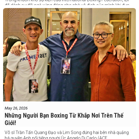
đã dành sự đãi ngộ xứng đáng cho nhà vô địch của mình khi đưa
Taduran đến Việt Nam bằng vé hạng thương gia.
Một chuyến đi hoàn toàn xứng đáng cho một “chiến binh đường xa”
thực thụ
May 26, 2026
Những Người Bạn Boxing Từ Khắp Nơi Trên Thế
Giới!
Võ sĩ Trần Tấn Quang Đạo và Lim Song đứng hai bên nhà quảng
bá quyền Anh nổi tiếng người Úc Angelo Di Carlo (ACE