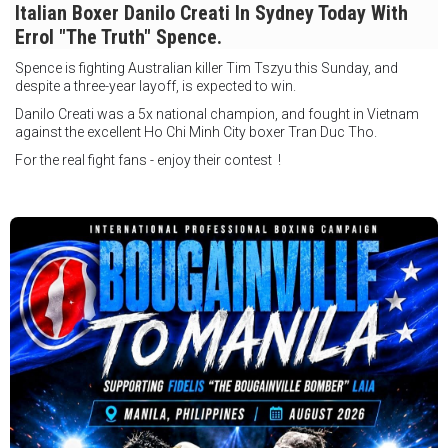
Italian Boxer Danilo Creati In Sydney Today With
Errol "The Truth" Spence.
Spence is fighting Australian killer Tim Tszyu this Sunday, and
despite a three-year layoff, is expected to win.
Danilo Creati was a 5x national champion, and fought in Vietnam
against the excellent Ho Chi Minh City boxer Tran Duc Tho.
For the real fight fans - enjoy their contest !