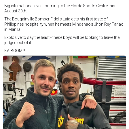
Big international event coming to the Elorde Sports Centre this
August 30th.
The Bougainville Bomber Fidelis Laia gets his first taste of
Philippines hospitality when he meets Mindanao's Jhon Rey Tariao
in Manila.
Explosive to say the least - these boys will be looking to leave the
judges out of it.
KA-BOOM !!