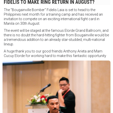
FIDELIS TO MAKE RING RETURN IN AUGUST?
The "Bougainville Bomber" Fidelis Laia is set to head to the
Philippines next month for a training camp and has received an
invitation to compete on an exciting international fight card in
Manila on 30th August.
The event will be staged at the famous Elorde Grand Ballroom, and
there is no doubt the hard-hitting fighter from Bougainville would be
a tremendous addition to an already star-studded, multi-national
lineup.
A huge thank you to our good friends Anthony Arieta and Mam
Cucuy Elorde for working hard to make this fantastic opportunity
possible.
We hope to have some exciting news to share very soon!