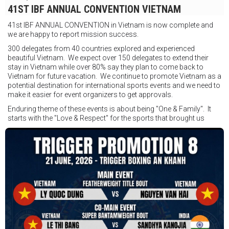
Ngày: 18 tháng 7
41ST IBF ANNUAL CONVENTION VIETNAM
Thời gian: Từ 17:30
41st IBF ANNUAL CONVENTION in Vietnam is now complete and
Địa điểm: Mantra on View, Surfers Paradise, Queensland, Úc
See
we are happy to report mission success.
less
300 delegates from 40 countries explored and experienced
beautiful Vietnam. We expect over 150 delegates to extend their
stay in Vietnam while over 80% say they plan to come back to
Vietnam for future vacation. We continue to promote Vietnam as a
potential destination for international sports events and we need to
make it easier for event organizers to get approvals.
Enduring theme of these events is about being "One & Family". It
starts with the "Love & Respect" for the sports that brought us
together. To help each other get better, to share experiences, and
remembering that it is all about protecting the safety of the boxers
in and out of the ring. It is not about power over them but rather
power to serve, guide, advice, and respect the path they chose. We
strive to make it a little smoother and safer.
VBO is pleased to welcome
Vietnam Boxing Federation - VBF
to join the convention in the organizing committee. We are joining
hands to restart professional boxing in Vietnam. Stay stuned.
We will release more photos once IBF has had the chance to