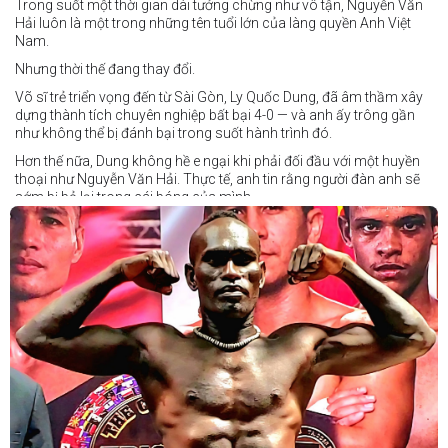
Trong suốt một thời gian dài tưởng chừng như vô tận, Nguyễn Văn
Hải luôn là một trong những tên tuổi lớn của làng quyền Anh Việt
Nam.
Nhưng thời thế đang thay đổi.
Võ sĩ trẻ triển vọng đến từ Sài Gòn, Ly Quốc Dung, đã âm thầm xây
dựng thành tích chuyên nghiệp bất bại 4-0 — và anh ấy trông gần
như không thể bị đánh bại trong suốt hành trình đó.
Hơn thế nữa, Dung không hề e ngại khi phải đối đầu với một huyền
thoại như Nguyễn Văn Hải. Thực tế, anh tin rằng người đàn anh sẽ
sớm bị bỏ lại trong cái bóng của mình.
Dung nói rằng anh quá nhanh, quá khó nắm bắt, và đơn giản là quá
điển trai đối với “Hanoi Hitman”.
Và biết đâu anh ấy đúng.
Chúng ta sẽ có câu trả lời vào Chủ Nhật, ngày 21 tháng 6