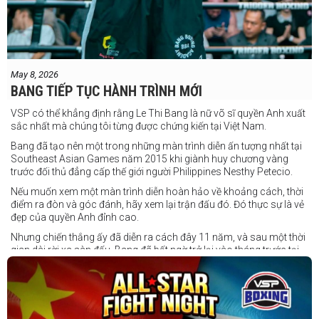
May 8, 2026
BANG TIẾP TỤC HÀNH TRÌNH MỚI
VSP có thể khẳng định rằng Le Thi Bang là nữ võ sĩ quyền Anh xuất
sắc nhất mà chúng tôi từng được chứng kiến tại Việt Nam.
Bang đã tạo nên một trong những màn trình diễn ấn tượng nhất tại
Southeast Asian Games năm 2015 khi giành huy chương vàng
trước đối thủ đẳng cấp thế giới người Philippines Nesthy Petecio.
Nếu muốn xem một màn trình diễn hoàn hảo về khoảng cách, thời
điểm ra đòn và góc đánh, hãy xem lại trận đấu đó. Đó thực sự là vẻ
đẹp của quyền Anh đỉnh cao.
Nhưng chiến thắng ấy đã diễn ra cách đây 11 năm, và sau một thời
gian dài rời xa sàn đấu, Bang đã bất ngờ trở lại vào tháng trước tại
Trigger Promotion 7.
Ở tuổi 33, Lê Thị Bằng quyết định chuyển sang thi đấu chuyên
nghiệp — và cô ngay lập tức tạo dấu ấn mạnh mẽ. Đối đầu với một
đối thủ trẻ tài năng của nước chủ nhà, Bang đã thể hiện sự điềm tĩnh