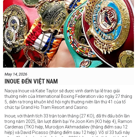
May 14, 2026
INOUE ĐẾN VIỆT NAM
Naoya Inoue và Katie Taylor sẽ được vinh danh tại lễ trao giải
thường niên của International Boxing Federation vào ngày 27 tháng
5, diễn ra trong khuôn khổ hội nghị thường niên lần thứ 41 của tổ
chức tại Grand Ho Tram Resort and Casino.
Inoue, với thành tích 33 trận toàn thắng (27 KO), đã thi đấu bốn lần
trong năm 2025, lần lượt đánh bại Ye Joon Kim (KO hiệp 4), Ramon
Cardenas (TKO hiệp, Murodjon Akhmadaliev (thắng điểm sau 12
hiệp) và David Picasso (thắng điểm sau 12 hiệp). Võ sĩ 33 tuổi này