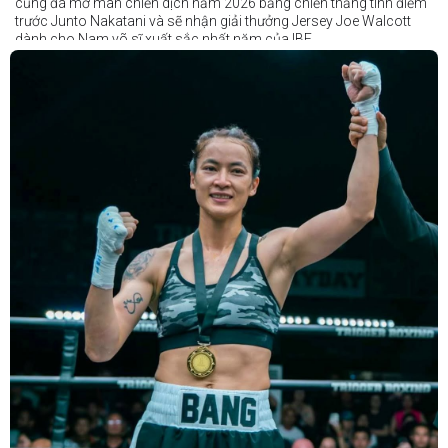
cũng đã mở màn chiến dịch năm 2026 bằng chiến thắng tính điểm
trước Junto Nakatani và sẽ nhận giải thưởng Jersey Joe Walcott
dành cho Nam võ sĩ xuất sắc nhất năm của IBF.
Trong khi đó, Katie Taylor sẽ được trao danh hiệu Nữ võ sĩ xuất sắc
nhất năm.
Dù chỉ thi đấu một trận trong năm 2025, nhưng đó lại là một trong
những màn trình diễn ấn tượng nhất trong sự nghiệp lẫy lừng với
thành tích 25 thắng - 1 thua (6 KO) của Taylor. Cô đã đánh bại đối
thủ lâu năm Amanda Serrano bằng chiến thắng tính điểm đồng
thuận trong trận thứ ba — và có thể là cuối cùng — của cặp đấu này
tại Madison Square Garden vào tháng 7.
Chiến thắng này nối tiếp hai trận thắng gây nhiều tranh cãi trước
Serrano vào các năm 2022 và 2024. Tuy nhiên lần này, không còn
bất kỳ nghi ngờ nào khi Taylor hoàn toàn vượt trội trong suốt 10
hiệp đấu.
Sẽ còn thêm nhiều thông tin sắp được cập nhật