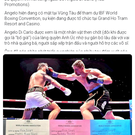
Promotions).
Angelo hiện đang có mặt tại Vũng Tàu để tham dự IBF World
Boxing Convention, sự kiện đang được tổ chức tại Grand Ho Tram
Resort and Casino.
Angelo Di Carlo được xem là một nhân vật then chốt (đôi khi được
gọi là “bố già”) của làng quyền Anh Úc nhờ sự gắn bó lâu dài với vai
trò nhà quảng bá, người sắp xếp trận đấu và người hỗ trợ các võ sĩ.
Ông đã góp phần phát triển sự nghiệp của nhiều tay đấm xuất sắc,
gần đây nhất là cựu vô địch thế giới Liam Paro.