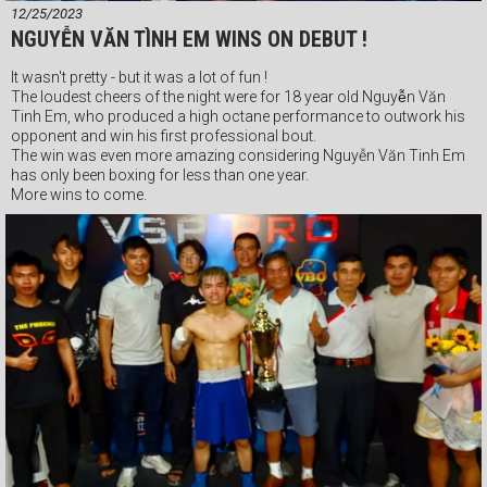
12/25/2023
NGUYỄN VĂN TÌNH EM WINS ON DEBUT !
It wasn't pretty - but it was a lot of fun !
The loudest cheers of the night were for 18 year old Nguyễn Văn
Tinh Em, who produced a high octane performance to outwork his
opponent and win his first professional bout.
The win was even more amazing considering Nguyễn Văn Tinh Em
has only been boxing for less than one year.
More wins to come.