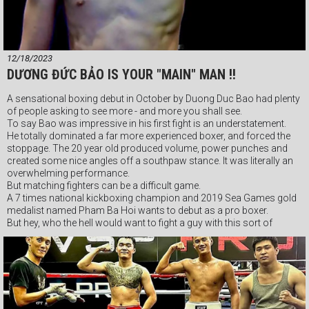
12/18/2023
DƯƠNG ĐỨC BẢO IS YOUR "MAIN" MAN !!
A sensational boxing debut in October by Duong Duc Bao had plenty
of people asking to see more - and more you shall see.
To say Bao was impressive in his first fight is an understatement.
He totally dominated a far more experienced boxer, and forced the
stoppage. The 20 year old produced volume, power punches and
created some nice angles off a southpaw stance. It was literally an
overwhelming performance.
But matching fighters can be a difficult game.
A 7 times national kickboxing champion and 2019 Sea Games gold
medalist named Pham Ba Hoi wants to debut as a pro boxer.
But hey, who the hell would want to fight a guy with this sort of
resume ?
Duong Duc Bao - that's who !
Ladies and gentlemen, grab your popcorn, this is our main event.
ENJOY !