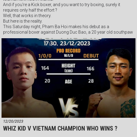
And if you're a Kick boxer, and you want to try boxing, surely it
requires only half the effort ?
Well, that works in theory.
But here is the reality.
This Saturday night, Pham Ba Hoi makes his debut as a
professional boxer against Duong Duc Bao, a 20 year old southpaw
who looked outstanding when winning by knockout at his own
debut.
Duc Bao, despite his inexperience, looks a top prospect in the
making, and the confidence he showed in his win was impossible to
miss.This kid is no pushover, and will not be overawed by the
reputation of the older Pham Ba Hoi.
This is a cracking bout between two future stars.
It's the main event and is very likely the fight of the night !
#vspgym #vietnamboxingorganization #vspboxing #Webthethao
#vsppro #quickom #boxingvietnam #VSPPromotions #vtvcab #vbo
12/20/2023
WHIZ KID V VIETNAM CHAMPION WHO WINS ?