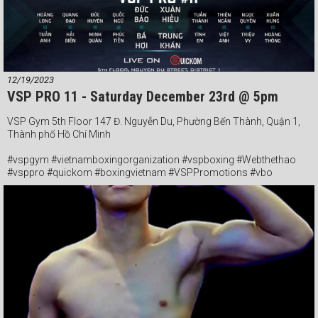
12/19/2023
VSP PRO 11 - Saturday December 23rd @ 5pm
VSP Gym 5th Floor 147 Đ. Nguyễn Du, Phường Bến Thành, Quận 1,
Thành phố Hồ Chí Minh
#vspgym #vietnamboxingorganization #vspboxing #Webthethao
#vsppro #quickom #boxingvietnam #VSPPromotions #vbo