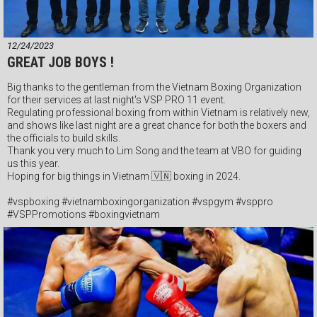
12/24/2023
GREAT JOB BOYS !
Big thanks to the gentleman from the Vietnam Boxing Organization
for their services at last night's VSP PRO 11 event.
Regulating professional boxing from within Vietnam is relatively new,
and shows like last night are a great chance for both the boxers and
the officials to build skills.
Thank you very much to Lim Song and the team at VBO for guiding
us this year.
Hoping for big things in Vietnam 🇻🇳 boxing in 2024.
#vspboxing #vietnamboxingorganization #vspgym #vsppro
#VSPPromotions #boxingvietnam