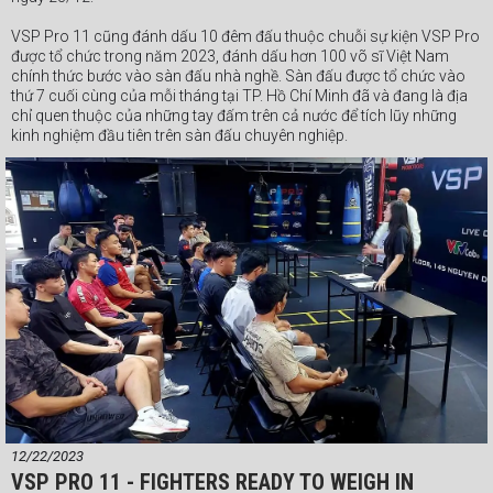
VSP Pro 11 cũng đánh dấu 10 đêm đấu thuộc chuỗi sự kiện VSP Pro
được tổ chức trong năm 2023, đánh dấu hơn 100 võ sĩ Việt Nam
chính thức bước vào sàn đấu nhà nghề. Sàn đấu được tổ chức vào
thứ 7 cuối cùng của mỗi tháng tại TP. Hồ Chí Minh đã và đang là địa
chỉ quen thuộc của những tay đấm trên cả nước để tích lũy những
kinh nghiệm đầu tiên trên sàn đấu chuyên nghiệp.
Một trong những gương mặt đáng chú ý ở VSP Pro 11 là tài năng trẻ
Nguyễn Trung Khán - võ sĩ đến từ Quảng Ngãi từng nhiều lần vô địch
trẻ toàn quốc, với chiến thắng knockout tại giải Vô địch Boxing trẻ
Châu Á 2023. Mới sinh năm 2005 và đang là một trong những võ sĩ
trọng điểm tương lai của Boxing Quảng Ngãi, Nguyễn Trung Khán
cũng bắt đầu thử sức với võ đài nhà nghề.
Bên cạnh Nguyễn Trung Khán, VSP Pro đã chứng kiến nhiều võ sĩ từ
Quảng Ngãi như Trương Ngô Gia Huy, Huỳnh Thị Vũ Duyên tham gia
thi đấu. Cùng với những tay đấm từ TP. Hồ Chí Minh, Hà Nội, VSP Pro
đang trở thành nơi tích lũy kinh nghiệm quý giá cho các võ sĩ từ
nheièu tỉnh thành trên cả nước.
#Webthethao #VSPPro
12/22/2023
VSP PRO 11 - FIGHTERS READY TO WEIGH IN