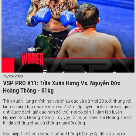
Quang Đạo không để mất thế trận như ở hiệp 3 nhưng anh cũng
không thể lấn lướt trước đàn em Hải Biền. Sự cân bằng kéo trận đấu
tới bảng điểm phân định thắng bại và tại đây tay đấm 17 tuổi tiếp tục
tạo ra bất ngờ với chiến thắng không đồng thuận (2-1). Phần thưởng
xứng đáng cho Hải Biền.
#Webthethao #VSPBoxing #boxing #quyenanh
12/23/2023
VSP PRO #11: Trần Xuân Hưng Vs. Nguyễn Đức
Hoàng Thông - 61kg
Trần Xuân Hưng nhỉnh hơn về chiều cao và dù mới 20 tuổi nhưng với
kinh nghiệm tập các môn võ và 2 năm tập luyện thi đấm boxing giúp
anh được đánh giá cao hơn đối thủ mới có gần 1 năm tập luyện
Nguyễn Đức Hoàng Thông. Tuy vậy, rất ngạc nhiên khi Hoàng Thông
thi đấu chững chạc và không ngại đôi công.
Sau hiệp 1 khá cân bằng, Hoàng Thông bất ngờ ép đài và tung ra