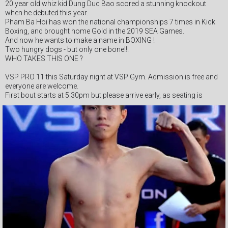
20 year old whiz kid Dung Duc Bao scored a stunning knockout
when he debuted this year.
Pham Ba Hoi has won the national championships 7 times in Kick
Boxing, and brought home Gold in the 2019 SEA Games.
And now he wants to make a name in BOXING !
Two hungry dogs - but only one bone!!!
WHO TAKES THIS ONE ?
VSP PRO 11 this Saturday night at VSP Gym. Admission is free and
everyone are welcome.
First bout starts at 5.30pm but please arrive early, as seating is
limited.
#vietnamboxingorganization #vspboxing #VSPPromotions
#Webthethao #quickom #boxingvietnam #vsppro