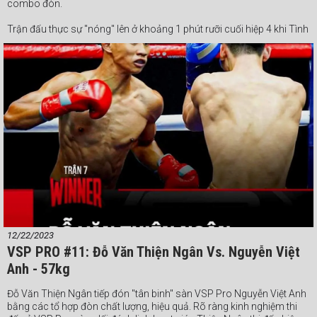
combo đòn.
Trận đấu thực sự "nóng" lên ở khoảng 1 phút rưỡi cuối hiệp 4 khi Tình
Em áp ra ra đòn liên tục trong khi Tuấn Thành thể lực suy giảm chỉ
có thể di chuyển liên tục né đòn hoặc phòng thủ chịu trận. Dù không
tìm thấy đòn knock-out nhưng chung cuộc Tình Em vẫn có chiến
thắng thuyết phục khi cả 3 giám định chấm thắng 39-37 cho tay đấm
này.
#Webthethao #VSPBoxing #boxing #quyenanh
12/22/2023
VSP PRO #11: Đỗ Văn Thiện Ngân Vs. Nguyễn Việt
Anh - 57kg
Đỗ Văn Thiện Ngân tiếp đón "tân binh" sàn VSP Pro Nguyễn Việt Anh
bằng các tổ hợp đòn chất lượng, hiệu quả. Rõ ràng kinh nghiệm thi