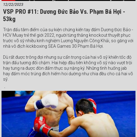
12/22/2023
VSP PRO #11: Dương Đức Bảo Vs. Phạm Bá Hợi -
53kg
Trận đấu tâm điểm của sự kiện chứng kiến tay đấm Dương Đức Bảo -
HCV Muay trẻ thế giới 2022, người từng thắng knockout thuyết phục
trước võ sỹ nhiều kinh nghiệm Lương Nguyễn Công Khải, so găng với
nhà vô địch kickboxing SEA Games 30 Phạm Bá Hợi.
Dù rất được trông đợi nhưng sự cẩn trọng của hai võ sỹ khiến tốc độ
trận đấu tương đối chậm. Hai hiệp đầu tiên không võ sỹ nào vượt trội
hay tung ra được đòn đấm thực sự nặng ký. Những tình huống jab
hay đấm móc trúng đích hiếm hoi dường như chia đều cho cả hai võ
sỹ.
Ở hai hiệp cuối cùng kịch bản không thay đổi. Bá Hợi có một vài tình
huống móc trái chất lượng và 1 cú upper-cut nhưng tiếc là chỉ đi
trúng phần trán của Đức Bảo. Phải đến khoảng 2 phút cuối Đức Bảo
mới tăng tốc áp sát và liên tục ra đòn khiến Bá Hợi khá vất vả phòng
thủ, nhưng đột biến cũng không đến ở thời khắc này.
Không võ sỹ nào thực sự vượt trội, không ngạc nhiên khi cả 3 giám
định đều chấm điểm cân bằng 38-38, đồng nghĩa với kết quả hòa
cho Bá Hợi - Đức Bảo.