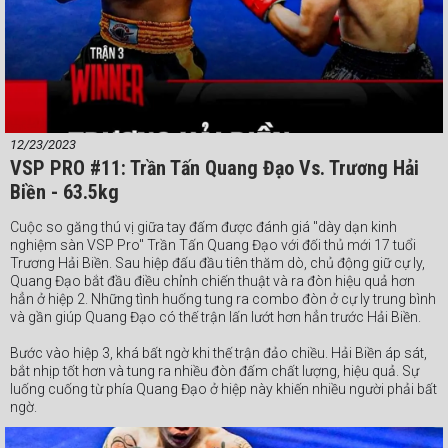
12/23/2023
VSP PRO #11: Trần Tấn Quang Đạo Vs. Trương Hải
Biền - 63.5kg
Cuộc so găng thú vị giữa tay đấm được đánh giá "dày dạn kinh
nghiệm sàn VSP Pro" Trần Tấn Quang Đạo với đối thủ mới 17 tuổi
Trương Hải Biền. Sau hiệp đấu đầu tiên thăm dò, chủ động giữ cự ly,
Quang Đạo bắt đầu điều chỉnh chiến thuật và ra đòn hiệu quả hơn
hẳn ở hiệp 2. Những tình huống tung ra combo đòn ở cự ly trung bình
và gần giúp Quang Đạo có thế trận lấn lướt hơn hẳn trước Hải Biền.
Bước vào hiệp 3, khá bất ngờ khi thế trận đảo chiều. Hải Biền áp sát,
bắt nhịp tốt hơn và tung ra nhiều đòn đấm chất lượng, hiệu quả. Sự
luống cuống từ phía Quang Đạo ở hiệp này khiến nhiều người phải bất
ngờ.
Trong hiệp đấu cuối cùng, cả hai tích cực trao đổi đòn ở cự ly gần.