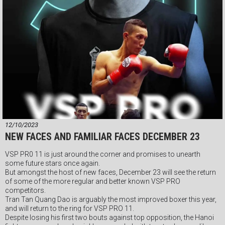
VSP PRO 11 - Professional Boxing event
Saturday night December 23rd Starts 5.30pm
VSP Gym 5th Floor 147 Đ. Nguyễn Du, Phường Bến Thành, Quận 1,
Thành phố Hồ Chí Minh
#vspgym #vietnamboxingorganization #vspboxing #Webthethao
#vsppro #quickom #boxingvietnam #VSPPromotions #vbo
12/10/2023
NEW FACES AND FAMILIAR FACES DECEMBER 23
VSP PR0 11 is just around the corner and promises to unearth
some future stars once again.
But amongst the host of new faces, December 23 will see the return
of some of the more regular and better known VSP PRO
competitors.
Tran Tan Quang Dao is arguably the most improved boxer this year,
and will return to the ring for VSP PRO 11.
Despite losing his first two bouts against top opposition, the Hanoi