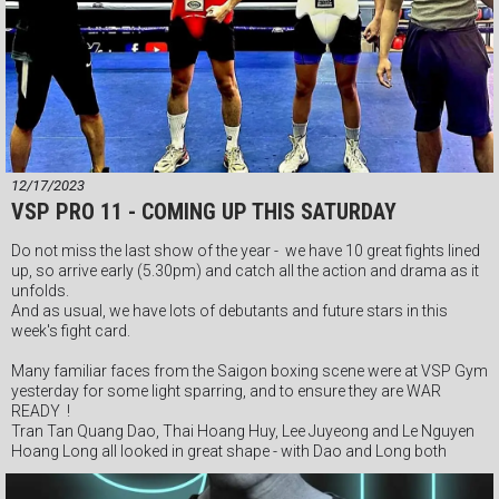
#vspgym #vietnamboxingorganization #vspboxing #Webthethao
#vsppro #quickom #boxingvietnam #VSPPromotions #vbo
12/17/2023
VSP PRO 11 - COMING UP THIS SATURDAY
Do not miss the last show of the year - we have 10 great fights lined
up, so arrive early (5.30pm) and catch all the action and drama as it
unfolds.
And as usual, we have lots of debutants and future stars in this
week's fight card.
Many familiar faces from the Saigon boxing scene were at VSP Gym
yesterday for some light sparring, and to ensure they are WAR
READY !
Tran Tan Quang Dao, Thai Hoang Huy, Lee Juyeong and Le Nguyen
Hoang Long all looked in great shape - with Dao and Long both
competing at the VSP PRO 11 event this Saturday night.