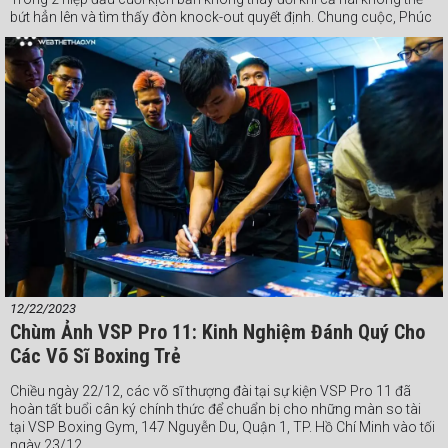
bứt hẳn lên và tìm thấy đòn knock-out quyết định. Chung cuộc, Phúc
Tiến giành chiến thắng bằng tính điểm khi cả 3 giám định đều chấm
39-37 cho tay đấm này.
#Webthethao #VSPBoxing #boxing #quyenanh
12/22/2023
Chùm Ảnh VSP Pro 11: Kinh Nghiệm Đánh Quý Cho
Các Võ Sĩ Boxing Trẻ
Chiều ngày 22/12, các võ sĩ thượng đài tại sự kiện VSP Pro 11 đã
hoàn tất buổi cân ký chính thức để chuẩn bị cho những màn so tài
tại VSP Boxing Gym, 147 Nguyễn Du, Quận 1, TP. Hồ Chí Minh vào tối
ngày 23/12.