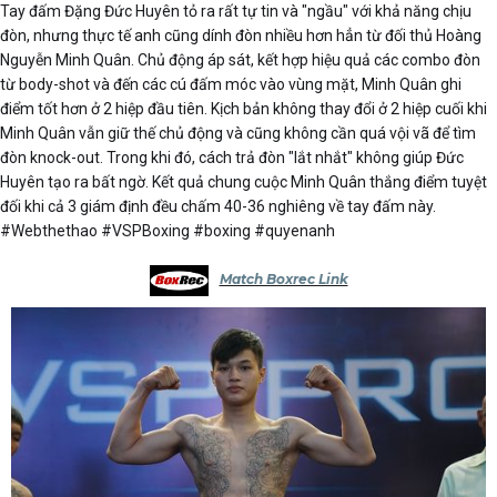
Tay đấm Đặng Đức Huyên tỏ ra rất tự tin và "ngầu" với khả năng chịu
đòn, nhưng thực tế anh cũng dính đòn nhiều hơn hẳn từ đối thủ Hoàng
Nguyễn Minh Quân. Chủ động áp sát, kết hợp hiệu quả các combo đòn
từ body-shot và đến các cú đấm móc vào vùng mặt, Minh Quân ghi
điểm tốt hơn ở 2 hiệp đầu tiên. Kịch bản không thay đổi ở 2 hiệp cuối khi
Minh Quân vẫn giữ thế chủ động và cũng không cần quá vội vã để tìm
đòn knock-out. Trong khi đó, cách trả đòn "lắt nhắt" không giúp Đức
Huyên tạo ra bất ngờ. Kết quả chung cuộc Minh Quân thắng điểm tuyệt
đối khi cả 3 giám định đều chấm 40-36 nghiêng về tay đấm này.
#Webthethao #VSPBoxing #boxing #quyenanh
Match Boxrec Link