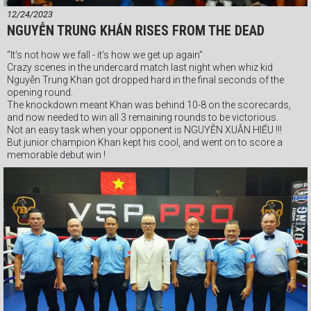
12/24/2023
NGUYỄN TRUNG KHÁN RISES FROM THE DEAD
"It's not how we fall - it's how we get up again"
Crazy scenes in the undercard match last night when whiz kid
Nguyễn Trung Khan got dropped hard in the final seconds of the
opening round.
The knockdown meant Khan was behind 10-8 on the scorecards,
and now needed to win all 3 remaining rounds to be victorious.
Not an easy task when your opponent is NGUYỄN XUÂN HIẾU !!!
But junior champion Khan kept his cool, and went on to score a
memorable debut win !