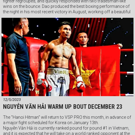
fighter regrouped, and quickly responded with two tradesman-like
wins on the bounce. Dao produced the best boxing performance of
the night in his most recent victory in August, working off a beautiful
jab and landing nice combinations on the inside.
Tran Tan Quang Dao has proved a super popular fixture at VSP PRO
this year, and we look forward to seeing more of this guy on
December 23.
Fight card information coming soon.
#vspboxing #Webthethao #vsppro #boxingvietnam #quickom
#vsppromotions
12/5/2023
NGUYỄN VĂN HẢI WARM UP BOUT DECEMBER 23
The "Hanoi Hitman" will return to VSP PRO this month, in advance of
a major fight scheduled for Korea on January 13th.
Nguyễn Văn Hải is currently ranked pound for pound #1 in Vietnam,
and it is expected that he will take on a world ranked opponent at the