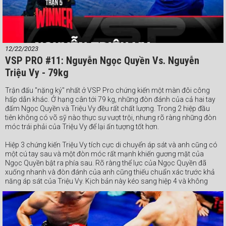
12/22/2023
VSP PRO #11: Nguyễn Ngọc Quyền Vs. Nguyễn
Triệu Vy - 79kg
Trận đấu "nặng ký" nhất ở VSP Pro chứng kiến một màn đôi công
hấp dẫn khác. Ở hạng cân tới 79 kg, những đòn đánh của cả hai tay
đấm Ngọc Quyền và Triệu Vy đều rất chất lượng. Trong 2 hiệp đầu
tiên không có võ sỹ nào thực sự vượt trội, nhưng rõ ràng những đòn
móc trái phải của Triệu Vy để lại ấn tượng tốt hơn.
Hiệp 3 chứng kiến Triệu Vy tích cực di chuyển áp sát và anh cũng có
một cú tay sau và một đòn móc rất mạnh khiến gương mặt của
Ngọc Quyền bật ra phía sau. Rõ ràng thể lực của Ngọc Quyền đã
xuống nhanh và đòn đánh của anh cũng thiếu chuẩn xác trước khả
năng áp sát của Triệu Vy. Kịch bản này kéo sang hiệp 4 và không
ngạc nhiên khi Triệu Vy giành chiến thắng chung cuộc bằng tính
điểm, dù Ngọc Quyền nỗ lực vùng lên ở khoảng 20 giây cuối.
#Webthethao #VSPBoxing #boxing #quyenanh