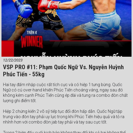
12/22/2023
VSP PRO #11: Phạm Quốc Ngữ Vs. Nguyễn Huỳnh
Phúc Tiến - 55kg
Hai tay đấm nhập cuộc rất tích cực và có hiệp 1 tưng bừng. Quốc
Ngữ có cú over-hand khiến Phúc Tiến choáng váng, ngay sau đó
không kém cạnh Phúc Tiến cũng ép đài và tung ra combo đòn chất
lượng ghi điểm tốt.
Hiệp 2 chứng kiến 2 võ sỹ tiếp tục đổi đòn hấp dẫn. Quốc Ngữ tập
trung vào đòn tay phải uy lực trong khi Phúc Tiến hiệu quả và tỏ ra
nhỉnh hơn với combo đòn jab tay phải và tay sau cực tốt.
Trong 2 hiệp đấu cuối kịch bản không thay đổi khi cả hai không thể