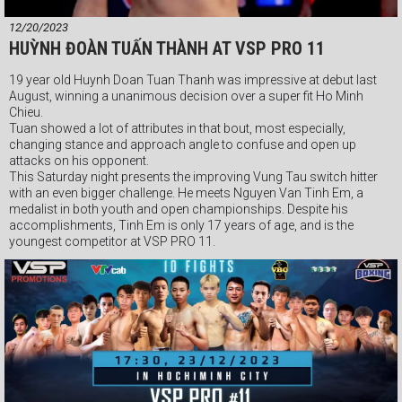
12/20/2023
HUỲNH ĐOÀN TUẤN THÀNH AT VSP PRO 11
19 year old Huynh Doan Tuan Thanh was impressive at debut last
August, winning a unanimous decision over a super fit Ho Minh
Chieu.
Tuan showed a lot of attributes in that bout, most especially,
changing stance and approach angle to confuse and open up
attacks on his opponent.
This Saturday night presents the improving Vung Tau switch hitter
with an even bigger challenge. He meets Nguyen Van Tinh Em, a
medalist in both youth and open championships. Despite his
accomplishments, Tinh Em is only 17 years of age, and is the
youngest competitor at VSP PRO 11.
Both these boys are going to have big upside in the future, and this
bout shapes as one of the best fights of the night this Saturday.
VSP PRO 11 live from VSP Gym this Saturday night. Admission is
free but seating is limited, so please arrive early. First bout at 5.30pm.
#vspgym #vietnamboxingorganization #vspboxing #Webthethao
#vsppro #quickom #boxingvietnam #VSPPromotions #vtvcab