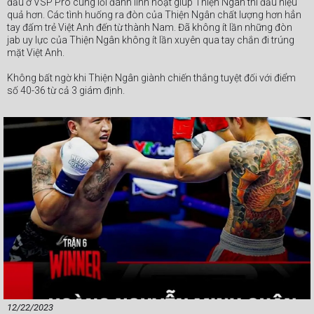
đấu ở VSP Pro cùng lối đánh linh hoạt giúp Thiện Ngân thi đấu hiệu
quả hơn. Các tình huống ra đòn của Thiện Ngân chất lượng hơn hẳn
tay đấm trẻ Việt Anh đến từ thành Nam. Đã không ít lần những đòn
jab uy lực của Thiện Ngân không ít lần xuyên qua tay chắn đi trúng
mặt Việt Anh.
Không bất ngờ khi Thiện Ngân giành chiến thắng tuyệt đối với điểm
số 40-36 từ cả 3 giám định.
#Webthethao #VSPBoxing #boxing #quyenanh
12/22/2023