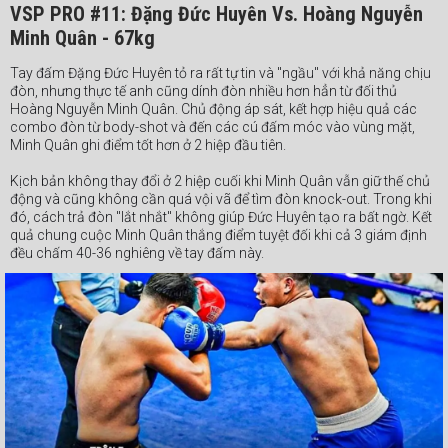
VSP PRO #11: Đặng Đức Huyên Vs. Hoàng Nguyễn
Minh Quân - 67kg
Tay đấm Đặng Đức Huyên tỏ ra rất tự tin và "ngầu" với khả năng chịu
đòn, nhưng thực tế anh cũng dính đòn nhiều hơn hẳn từ đối thủ
Hoàng Nguyễn Minh Quân. Chủ động áp sát, kết hợp hiệu quả các
combo đòn từ body-shot và đến các cú đấm móc vào vùng mặt,
Minh Quân ghi điểm tốt hơn ở 2 hiệp đầu tiên.
Kịch bản không thay đổi ở 2 hiệp cuối khi Minh Quân vẫn giữ thế chủ
động và cũng không cần quá vội vã để tìm đòn knock-out. Trong khi
đó, cách trả đòn "lắt nhắt" không giúp Đức Huyên tạo ra bất ngờ. Kết
quả chung cuộc Minh Quân thắng điểm tuyệt đối khi cả 3 giám định
đều chấm 40-36 nghiêng về tay đấm này.
#Webthethao #VSPBoxing #boxing #quyenanh