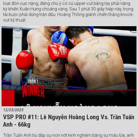
loạt đòn cực nặng, đáng chú ý có cú upper-cut bằng tay phải nặng
ký khiến Xuân Hưng choáng váng. Sau 1 phút 30 giây hiệp này, trọng
tài buộc phải dừng trận đấu. Hoàng Thông giành chiến thắng knock-
out kỹ thuật.
#Webthethao #VSPBoxing #boxing #quyenanh
12/23/2023
VSP PRO #11: Lê Nguyễn Hoàng Long Vs. Trần Tuấn
Anh - 66kg
Trần Tuấn Anh bù đắp sự non nớt kinh nghiệm bằng sự máu lửa, anh