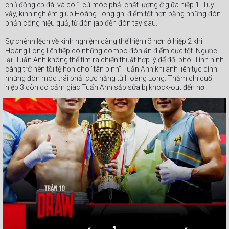
chủ động ép đài và có 1 cú móc phải chất lượng ở giữa hiệp 1. Tuy
vậy, kinh nghiệm giúp Hoàng Long ghi điểm tốt hơn bằng những đòn
phản công hiệu quả, từ đòn jab đến đòn tay sau.
Sự chênh lệch về kinh nghiệm càng thể hiện rõ hơn ở hiệp 2 khi
Hoàng Long liên tiếp có những combo đòn ăn điểm cực tốt. Ngược
lại, Tuấn Anh không thể tìm ra chiến thuật hợp lý để đối phó. Tình hình
càng trở nên tồi tệ hơn cho "tân binh" Tuấn Anh khi anh liên tục dính
những đòn móc trái phải cực nặng từ Hoàng Long. Thậm chí cuối
hiệp 3 còn có cảm giác Tuấn Anh sắp sửa bị knock-out đến nơi.
Bước vào hiệp cuối, khi thể lực suy giảm Tuấn Anh gần như chịu trận.
Anh liên tục dính đòn và chỉ có may mắn cùng ý chí mới giúp tay
đấm này không "đo sàn" trước những combo đòn chất lượng của
Hoàng Long. Chiến thắng bằng tính điểm đồng thuận tuyệt đối cho
Hoàng Long không cần bàn cãi.
#Webthethao #VSPBoxing #boxing #quyenanh