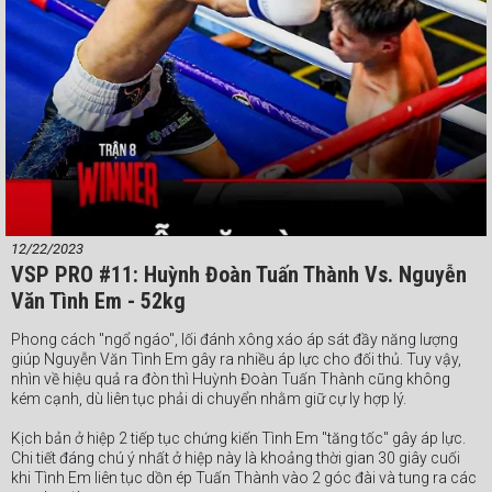
bằng chiến thắng bằng tính điểm không đồng thuận (2-1) trước Xuân
Hiếu.
#Webthethao #VSPBoxing #boxing #quyenanh
12/22/2023
VSP PRO #11: Huỳnh Đoàn Tuấn Thành Vs. Nguyễn
Văn Tình Em - 52kg
Phong cách "ngổ ngáo", lối đánh xông xáo áp sát đầy năng lượng
giúp Nguyễn Văn Tình Em gây ra nhiều áp lực cho đối thủ. Tuy vậy,
nhìn về hiệu quả ra đòn thì Huỳnh Đoàn Tuấn Thành cũng không
kém cạnh, dù liên tục phải di chuyển nhằm giữ cự ly hợp lý.
Kịch bản ở hiệp 2 tiếp tục chứng kiến Tình Em "tăng tốc" gây áp lực.
Chi tiết đáng chú ý nhất ở hiệp này là khoảng thời gian 30 giây cuối
khi Tình Em liên tục dồn ép Tuấn Thành vào 2 góc đài và tung ra các