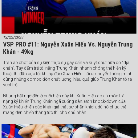
#Webthethao #VSPBoxing #boxing #quyenanh
12/22/2023
VSP PRO #11: Nguyễn Xuân Hiếu Vs. Nguyễn Trung
Khán - 49kg
Trận áp chót của sự kiện thực sự gay cấn và suýt chút nữa có "địa
chấn". Tay đấm trẻ tài năng Trung Khán nhanh chóng thể hiện kỹ
thuật thi đấu cực tốt khi áp đảo Xuân Hiếu. Lối di chuyển thông minh
cùng những combo đòn chất lượng, hiệu quả giúp Trung Khán tỏ ra
vượt trội.
Nhưng bất ngờ đến ở cuối hiệp này khi Xuân Hiếu có cú móc trái
nặng ký khiến Trung Khán ngã xuống sàn. Đòn knock-down của
Xuân Hiếu khiến các khán giả thật sự phấn khích, dù nó chưa thể
mang đến chiến thắng tức thì cho chủ nhân.
Bỏ lại phía sau "tai nạn" bất ngờ trên, nhìn chung cả 3 hiệp đấu còn
lại Trung Khán đã thi đấu tốt hơn. Thể hình thấp không ngăn tay đấm
trẻ này tung ra những cú đấm chất lượng giúp anh lội ngược dòng