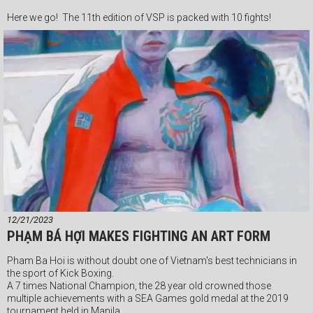
Here we go! The 11th edition of VSP is packed with 10 fights!
12/21/2023
PHẠM BÁ HỢI MAKES FIGHTING AN ART FORM
Pham Ba Hoi is without doubt one of Vietnam's best technicians in
the sport of Kick Boxing.
A 7 times National Champion, the 28 year old crowned those
multiple achievements with a SEA Games gold medal at the 2019
tournament held in Manila.